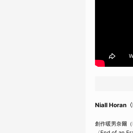
Niall Horan〈
創作暖男奈爾（Ni
〈End of 