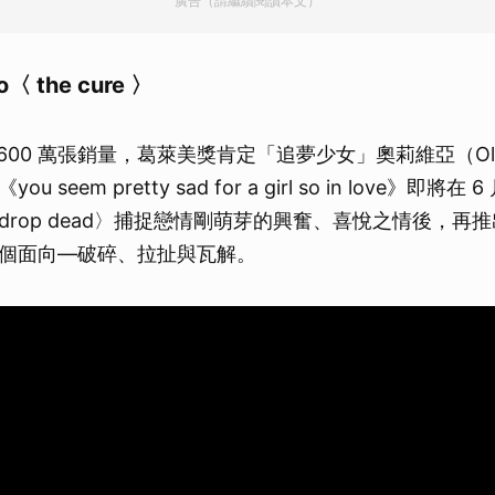
廣告（請繼續閱讀本文）
go〈 the cure 〉
00 萬張銷量，葛萊美獎肯定「追夢少女」奧莉維亞（Olivia
seem pretty sad for a girl so in love》即將在 
rop dead〉捕捉戀情剛萌芽的興奮、喜悅之情後，再推出〈
個面向—破碎、拉扯與瓦解。