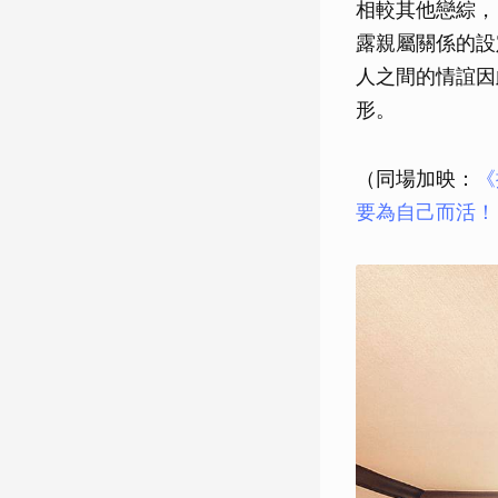
相較其他戀綜，
露親屬關係的設
人之間的情誼因
形。
（同場加映：
《
要為自己而活！