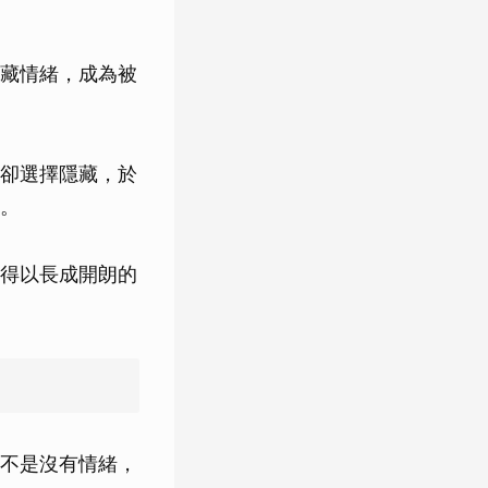
藏情緒，成為被
卻選擇隱藏，於
。
得以長成開朗的
不是沒有情緒，