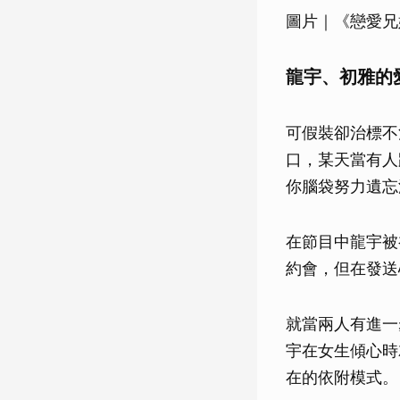
圖片｜《戀愛兄
龍宇、初雅的
可假裝卻治標不
口，某天當有人
你腦袋努力遺忘
在節目中龍宇被
約會，但在發送
就當兩人有進一
宇在女生傾心時
在的依附模式。