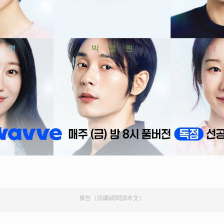
廣告（請繼續閱讀本文）