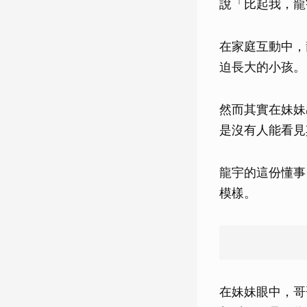
說「比起我，龍
在家庭互動中，
迫長大的小孩。
然而其實在妹妹
是沒有人能看見
龍宇的這份懂事
模樣。
在妹妹眼中，哥