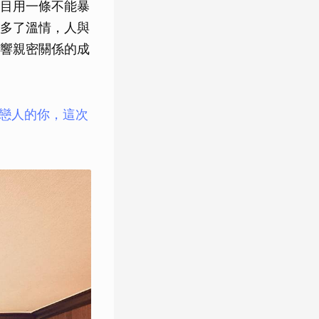
目用一條不能暴
多了溫情，人與
響親密關係的成
型戀人的你，這次