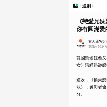
追劇
《戀愛兄妹
你有圓滿愛
女人迷Wom
更新於 2024年
韓國戀愛綜藝又
女》演繹熟齡戀
這次，《換乘戀
妹》，參與者會
分。