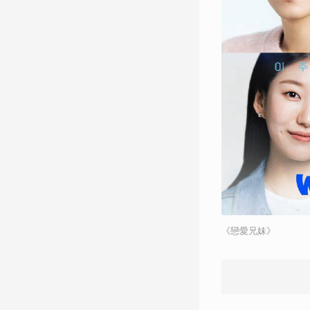
《戀愛兄妹》