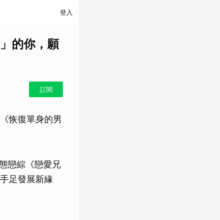
登入
」的你，願
訂閱
《恢復單身的男
型態戀綜《戀愛兄
手足發展新緣