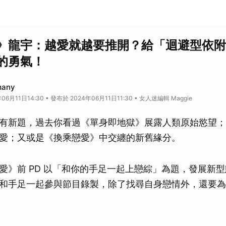
》龍宇：越愛就越要推開？給「迴避型依附
的勇氣！
any
06月11日14:30 • 發布於 2024年06月11日11:30 • 女人迷編輯 Maggie
有新題，過去你看過《單身即地獄》展露人類原始慾望；
愛；又或是《換乘戀愛》中交纏的新舊緣分。
愛》前 PD 以「和你的手足一起上戀綜」為題，發展新
和手足一起參與節目錄製，除了找尋自身戀情外，還要為