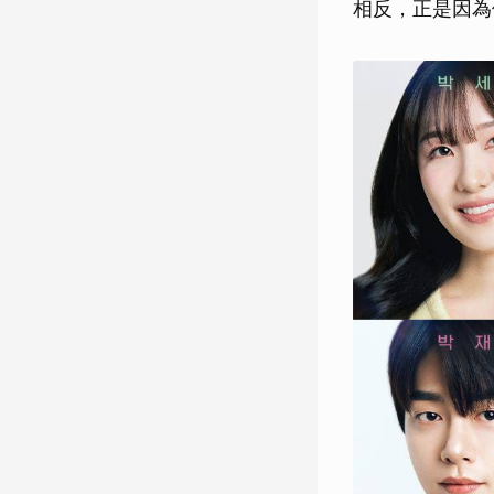
相反，正是因為