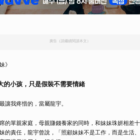
廣告（請繼續閱讀本文）
妹》
大的小孩，只是假裝不需要情緒
最讓我疼惜的，當屬龍宇。
席的單親家庭，母親賺錢養家的同時，和妹妹珠妍相差十
妹的責任，龍宇曾說，「照顧妹妹不是工作，而是生活、