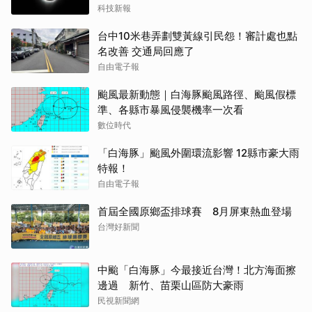
科技新報
台中10米巷弄劃雙黃線引民怨！審計處也點
名改善 交通局回應了
自由電子報
颱風最新動態｜白海豚颱風路徑、颱風假標
準、各縣市暴風侵襲機率一次看
數位時代
「白海豚」颱風外圍環流影響 12縣市豪大雨
特報！
自由電子報
首屆全國原鄉盃排球賽 8月屏東熱血登場
台灣好新聞
中颱「白海豚」今最接近台灣！北方海面擦
邊過 新竹、苗栗山區防大豪雨
民視新聞網