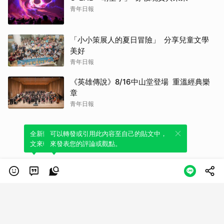
青年日報
「小小策展人的夏日冒險」 分享兒童文學
美好
青年日報
《英雄傳說》8/16中山堂登場 重溫經典樂
章
青年日報
全新體驗！一鍵引用此內容，透過發布貼
可以轉發或引用此內容至自己的貼文中，
文來輕鬆表達個人立場。
來發表您的評論或觀點。
類別
服務條款
隱私權政策
服務聲明
© LINE Plus Corporation