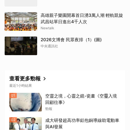
高雄親子樂園開幕首日湧3萬人潮 輕軌凱旋
武昌站單日進出4千人次
Newtalk
2026文博會 民眾夜排（1）(圖)
中央通訊社
查看更多勁報
最近1小時結果
01
空靈之境，心靈之鏡-瓷畫《空𩆜入境
回顧往事》
勁報
02
成大研發超高功率鋁包銅導線助電動車
與AI發展