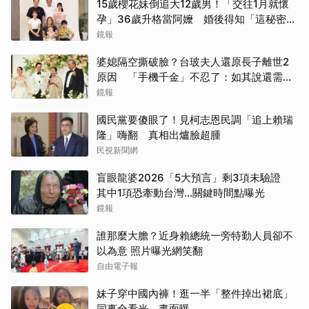
15歲櫻花妹倒追大12歲男！「交往1月就懷
孕」36歲升格當阿嬤 婚後得知「這秘密」
傻眼了
鏡報
婆媳隔空撕破臉？台玻夫人還原長子離世2
原因 「手機千金」不忍了：如其說還需要
離開嗎？
鏡報
國民黨要傻眼了！見柯志恩民調「追上賴瑞
隆」嗨翻 真相出爐臉超腫
民視新聞網
盲眼龍婆2026「5大預言」剩3項未驗證
其中1項恐牽動台灣...關鍵時間點曝光
鏡報
誰那麼大膽？近身賴總統一旁特勤人員卻不
以為意 照片曝光網笑翻
自由電子報
妹子穿中國內褲！逛一半「整件掉出裙底」
取消
同事全看光 畫面曝