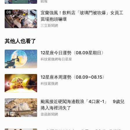
鏡報
06
宜蘭強風！飲料店「玻璃門被吹爆」女員工
當場抱頭嚇壞
三立新聞網
其他人也看了
12星座今日運勢〈08.09星期日〉
科技紫微網每日星座
12星座本周運勢〈08.09~08.15〉
科技紫微網
颱風接近硬闖海邊觀浪「4口家-1」 9歲兒
捲入海裡消失了
壹蘋新聞網