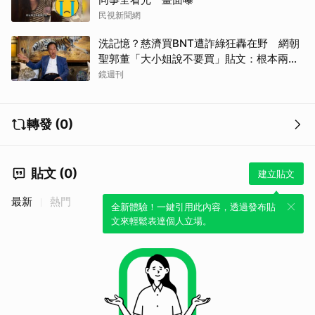
民視新聞網
洗記憶？慈濟買BNT遭詐綠狂轟在野 網朝
聖郭董「大小姐說不要買」貼文：根本兩碼
事
鏡週刊
轉發 (0)
貼文 (0)
建立貼文
最新
熱門
全新體驗！一鍵引用此內容，透過發布貼
文來輕鬆表達個人立場。