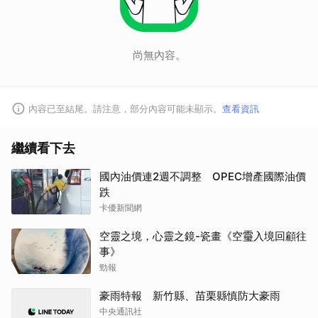
尚無內容。
內容已至結尾。請注意，部分內容可能未顯示。
查看資訊
繼續看下去
國內油價連2週不調整 OPEC增產國際油價
跌
卡優新聞網
空靈之境，心靈之鏡-瓷畫《空𩆜入境回顧往
事》
勁報
豪雨特報 新竹縣、苗栗縣慎防大豪雨
中央通訊社