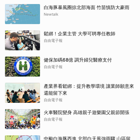
白海豚暴風圈掠北部海面 竹苗慎防大豪雨
Newtalk
鬆綁！企業主管 大學可聘專任教師
自由電子報
健保加碼68億 調升婦兒醫療支付
自由電子報
產業界看鬆綁：提升教學環境 讓業師願意來
還能留下來
自由電子報
火車醫院變身 高雄親子遊樂園父親節開張
自由電子報
中颱白海豚西進 北部白天風強雨驟 山區留