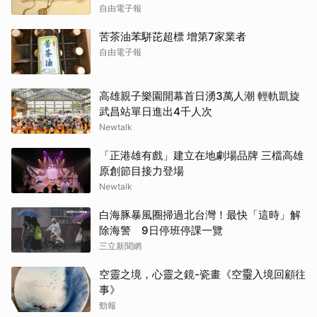
自由電子報
苦茶油苯駢芘超標 增第7家業者
自由電子報
高雄親子樂園開幕首日湧3萬人潮 輕軌凱旋
武昌站單日進出4千人次
Newtalk
「正港雄有戲」建立在地劇場品牌 三檔高雄
原創節目接力登場
Newtalk
白海豚暴風圈掃過北台灣！最快「這時」解
除海警 9日停班停課一覽
三立新聞網
空靈之境，心靈之鏡-瓷畫《空𩆜入境回顧往
事》
勁報