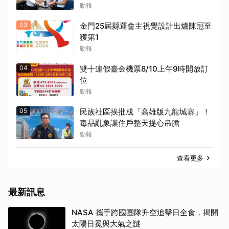
勁報
03
金門25屆縣運會主視覺設計出爐陳冠至
獲第1
勁報
04
雙十連假臺金機票8/10上午9時開放訂
位
勁報
05
民族社區挨批成「高雄版九龍城寨」！
毒品亂象讓住戶整天提心吊膽
勁報
查看更多
最新訊息
NASA 攜手跨國團隊升空追擊日全食，揭開
太陽日冕與大氣之謎