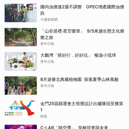
國內油價連2週不調整 OPEC增產國際油價
跌
卡優新聞網
「山谷巡禮‧星空樂章」 9/5來趟生態文化療
癒之旅
青年日報
大鵬灣「搭好行．好好玩」 暢遊小琉球
青年日報
8月遊臺北典藏植物園 探索夏季山林風貌
青年日報
金門25屆縣運會主視覺設計出爐陳冠至獲第
1
勁報
C-LAB「晴空季」 穿梭現實與未來