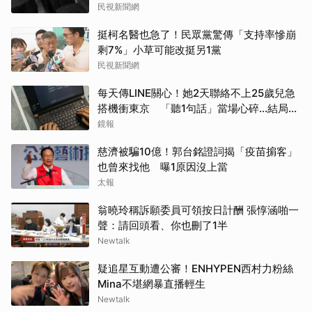
民視新聞網
挺柯名醫也急了！民眾黨驚傳「支持率慘崩
剩7%」小草可能改挺另1黨
民視新聞網
每天傳LINE關心！她2天聯絡不上25歲兒急
搭機衝東京 「聽1句話」當場心碎...結局看
哭網
鏡報
慈濟被騙10億！郭台銘證詞揭「疫苗掮客」
也曾來找他 曝1原因沒上當
太報
翁曉玲稱訴願委員可領按日計酬 張惇涵啪一
聲：請回頭看、你也刪了1半
Newtalk
疑追星互動遭公審！ENHYPEN西村力粉絲
Mina不堪網暴直播輕生
Newtalk