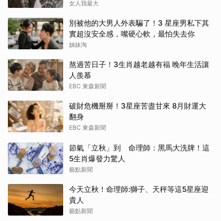
得自己不斷內耗
女人我最大
別被他的大男人外表騙了！3 星座男私下其
實超沒安全感，嘴硬心軟，最怕失去你
姊妹淘
熬過苦日子！3生肖越老越有福 晚年生活讓
人羨慕
EBC 東森新聞
破財危機掰掰！3星座苦盡甘來 8月財運大
翻身
EBC 東森新聞
節氣「立秋」到 命理師：黑馬大洗牌！這
5生肖爆發力驚人
藝點新聞
今天立秋！命理師:獅子、天秤等這5星座迎
貴人
藝點新聞