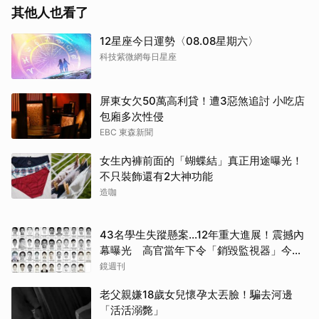
其他人也看了
12星座今日運勢〈08.08星期六〉
科技紫微網每日星座
取消
屏東女欠50萬高利貸！遭3惡煞追討 小吃店
包廂多次性侵
EBC 東森新聞
女生內褲前面的「蝴蝶結」真正用途曝光！
不只裝飾還有2大神功能
造咖
43名學生失蹤懸案...12年重大進展！震撼內
幕曝光 高官當年下令「銷毀監視器」今遭
逮
鏡週刊
老父親嫌18歲女兒懷孕太丟臉！騙去河邊
「活活溺斃」