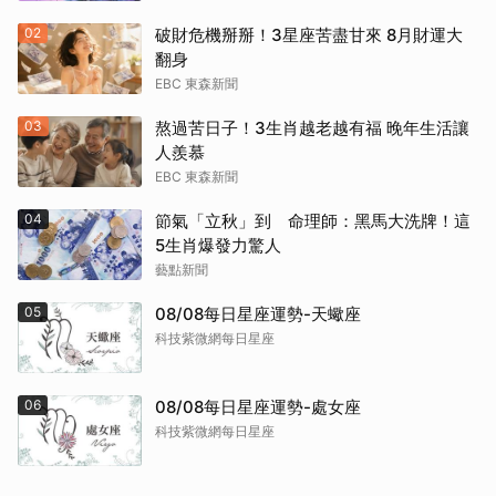
02
破財危機掰掰！3星座苦盡甘來 8月財運大
翻身
EBC 東森新聞
03
熬過苦日子！3生肖越老越有福 晚年生活讓
人羨慕
EBC 東森新聞
04
節氣「立秋」到 命理師：黑馬大洗牌！這
5生肖爆發力驚人
藝點新聞
05
08/08每日星座運勢-天蠍座
科技紫微網每日星座
06
08/08每日星座運勢-處女座
科技紫微網每日星座