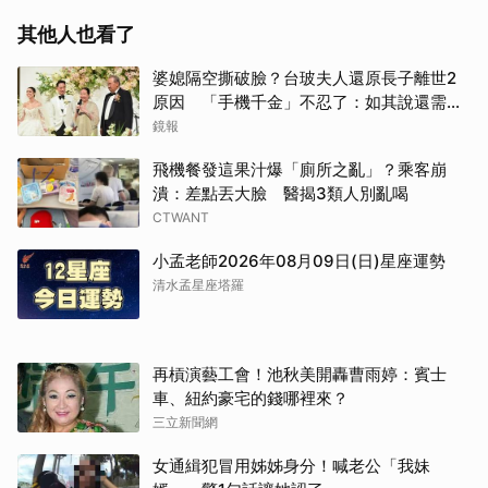
其他人也看了
婆媳隔空撕破臉？台玻夫人還原長子離世2
原因 「手機千金」不忍了：如其說還需要
離開嗎？
鏡報
飛機餐發這果汁爆「廁所之亂」？乘客崩
潰：差點丟大臉 醫揭3類人別亂喝
CTWANT
小孟老師2026年08月09日(日)星座運勢
清水孟星座塔羅
取消
再槓演藝工會！池秋美開轟曹雨婷：賓士
車、紐約豪宅的錢哪裡來？
三立新聞網
女通緝犯冒用姊姊身分！喊老公「我妹