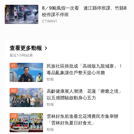
8／9颱風假一次看 連江縣停班課、竹縣8
校停課不停班
CTWANT
查看更多勁報
最近1小時結果
01
民族社區挨批成「高雄版九龍城寨」！
毒品亂象讓住戶整天提心吊膽
勁報
02
高齡健康展人潮湧 花蓮「療癒之境」
以五感體驗啟動身心五力
勁報
03
雲林好魚前進臺北花博農民市集舉辦
「雲林好魚夏日好食光」
勁報