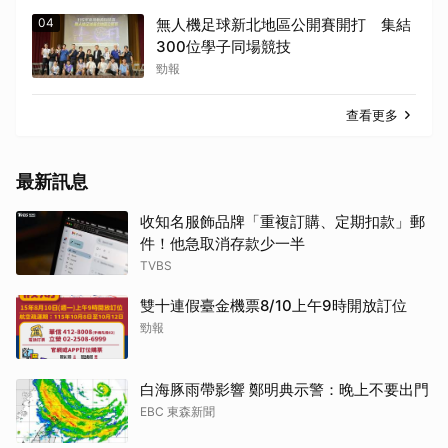
04
無人機足球新北地區公開賽開打 集結
300位學子同場競技
勁報
查看更多
最新訊息
收知名服飾品牌「重複訂購、定期扣款」郵
件！他急取消存款少一半
TVBS
雙十連假臺金機票8/10上午9時開放訂位
勁報
白海豚雨帶影響 鄭明典示警：晚上不要出門
EBC 東森新聞