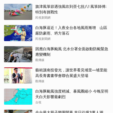
旗津風箏節遇強風吹到歪七扭八! 風箏師傅:
特別有挑戰性
民視新聞網
白海豚逼近！入夜全台各地風雨漸增 山區
嚴防豪雨、坍方落石
民視新聞網
因應白海豚颱風 北水分署全面啟動防颱緊急
應變機制
觀傳媒
藝術讓南投發光，讓世界看見埔里—埔里能
高長青書畫學會聯合展盛大登場
觀傳媒
白海豚颱風強度稍減、暴風圈縮小 今晚至明
天白天影響最劇烈
台視
全台最大親子樂園開幕 首日引爆3萬人潮、