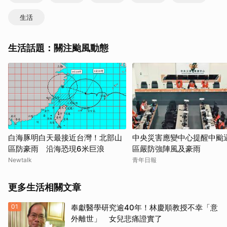
生活
生活話題：關注颱風動態
白海豚明白天最接近台灣！北部山
中央災害應變中心提醒中颱逼
區防豪雨 沿海恐現6米巨浪
區嚴防強陣風及豪雨
Newtalk
青年日報
更多生活相關文章
01
奉獻醫學研究逾40年！林慶順教授不幸「意
外離世」 女兒悲痛證實了