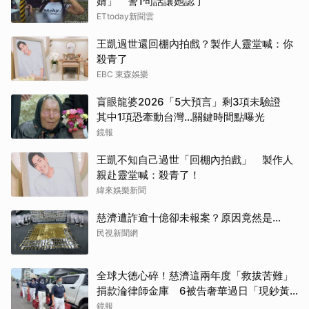
婿」 警1句話讓她認了
ETtoday新聞雲
王凱過世還回棚內拍戲？製作人靈堂喊：你
殺青了
EBC 東森娛樂
盲眼龍婆2026「5大預言」剩3項未驗證
其中1項恐牽動台灣...關鍵時間點曝光
鏡報
王凱不知自己過世「回棚內拍戲」 製作人
親赴靈堂喊：殺青了！
緯來娛樂新聞
慈濟遭詐逾十億卻未報案？原因竟然是...
民視新聞網
全球大德心碎！慈濟這兩年度「救拔苦難」
捐款淪律師金庫 6被告奢華過日「現鈔黃
金淹腳目」
鏡報