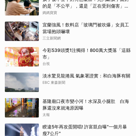
的是「不公平」，還是「正在受到傷害」？
處理方式完全不同
媽媽寶寶
宜蘭強風！飲料店「玻璃門被吹爆」女員工
當場抱頭嚇壞
三立新聞網
今彩539頭獎1注獨得！800萬大獎落「這縣
市」
台視
淡水驚見龍捲風 氣象署證實：和白海豚有關
EBC 東森新聞
基隆廟口夜市變小河！水深及小腿肚 白海
豚還沒來就淹原因曝
太報
睽違5年再攻蛋開唱! 許富凱自曝"一個月暴
瘦7公斤"