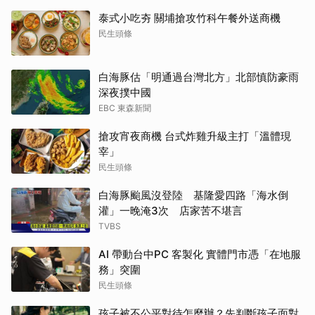
泰式小吃夯 關埔搶攻竹科午餐外送商機
民生頭條
白海豚估「明通過台灣北方」北部慎防豪雨
深夜撲中國
EBC 東森新聞
搶攻宵夜商機 台式炸雞升級主打「溫體現
宰」
民生頭條
白海豚颱風沒登陸 基隆愛四路「海水倒
灌」一晚淹3次 店家苦不堪言
TVBS
AI 帶動台中PC 客製化 實體門市憑「在地服
務」突圍
民生頭條
孩子被不公平對待怎麼辦？先判斷孩子面對