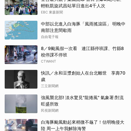
輕軌凱旋武昌站單日進出4千人次
EBC 東森新聞
中部以北進入白海豚「風雨搖滾區」 明晚中
南部注意間歇雨
自由電子報
8／9颱風假一次看 連江縣停班課、竹縣8
校停課不停班
CTWANT
快訊／永和豆漿創始人在台北離世 享壽70
歲
三立新聞網
強風襲北部! 淡水驚見"龍捲風" 氣象署:對流
旺盛所致
民視新聞網
白海豚颱風動起來稍微不龜了！估明晚侵大
陸 周一上午我解除海警