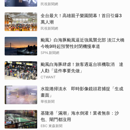
民視新聞網
全台最大！高雄親子樂園開幕！首日引爆3
萬人潮
民視新聞網
颱風》白海豚颱風逼近強風襲北部 淡江大橋
今晚9時起預警性封閉機慢車道
SPN.新聞網
颱風白海豚肆虐！旅客遇返台班機取消 達
人勸「這件事要先做」
CTWANT
水龍捲掃淡水 即時影像鏡頭君捕捉「生成
畫面」
華視新聞
基隆港「滿潮」海水倒灌！業者無奈：沙
包、閘門都沒用
EBC 東森新聞