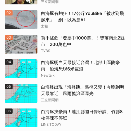
三立新聞網
02
白海豚有夠狂！17公斤YouBike「被吹到飛
起來」 網：以為是AI
太報
03
買手搖飲「發票中1000萬」！獎落南北2縣
市 200萬也中
TVBS
04
白海豚明白天最接近台灣！北部山區防豪
雨 沿海恐現6米巨浪
Newtalk
05
白海豚出現「海豚跳」路徑又變！今晚到明
天最靠近 風雨搖滾區曝光
三立新聞網
06
白海豚挾豪雨！連江縣週日停班課、竹縣8
校停課不停班
LINE TODAY