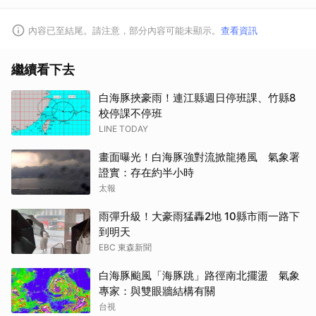
內容已至結尾。請注意，部分內容可能未顯示。
查看資訊
繼續看下去
白海豚挾豪雨！連江縣週日停班課、竹縣8
校停課不停班
LINE TODAY
畫面曝光！白海豚強對流掀龍捲風 氣象署
證實：存在約半小時
太報
雨彈升級！大豪雨猛轟2地 10縣市雨一路下
到明天
EBC 東森新聞
白海豚颱風「海豚跳」路徑南北擺盪 氣象
專家：與雙眼牆結構有關
台視