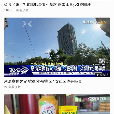
蛋荒又來了? 北部地區供不應求 雞蛋產量少3成喊漲
116,933 觀看次數
02:13
慈濟案掮客父 號稱"心靈導師" 女律師也是學員
22 觀看次數