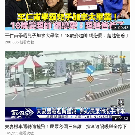
00:48
王仁甫學霸兒子加拿大畢業！ 18歲變超帥 網戀愛：超越爸爸了
280,885 觀看次數
01:33
夫妻機車迴轉遭撞飛！民眾秒圍三角錐 撐傘遮陽暖舉全錄下
145,255 觀看次數