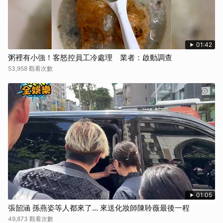
01:42
粥裡有小強！客怒控員工冷處理 業者：啟動調查
53,958 觀看次數
01:05
張韶涵 孫燕姿等人都來了... 來送化妝師陳聆薇最後一程
49,873 觀看次數