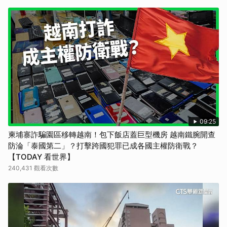
09:25
柬埔寨詐騙園區移轉越南！包下飯店蓋巨型機房 越南鐵腕開查
防淪「泰國第二」？打擊跨國犯罪已成各國主權防衛戰？
【TODAY 看世界】
240,431 觀看次數