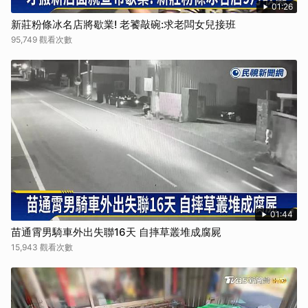
01:26
新莊粉條冰名店將歇業! 老饕敲碗:求老闆女兒接班
95,749 觀看次數
01:44
苗通霄男騎車外出失聯16天 自摔草叢堆成腐屍
15,943 觀看次數