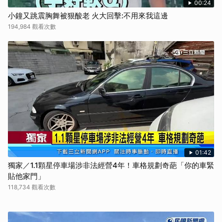
00:24
小鐘又跳震胸舞被狠酸老 火大回擊:不用來我這邊
194,984 觀看次數
01:42
獨家／1.1顆星停車場涉非法經營4年！車格規劃奇葩「你的車緊
貼他家門」
118,734 觀看次數