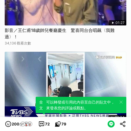
01:27
影音／王仁甫18歲帥兒餐廳慶生 驚喜同台合唱飆〈我難
過〉！
34,136 觀看次數
全新體驗！一鍵引用此內容，透過發布貼
可以轉發或引用此內容至自己的貼文中，
文來輕鬆表達個人立場。
來發表您的評論或觀點。
01:34
200
72
79
手術費沒付討證明被拒 男大鬧醫院還打人