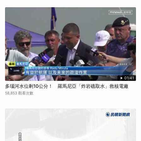
01:41
多瑙河水位剩10公分！ 羅馬尼亞「炸岩礁取水」救核電廠
58,853 觀看次數