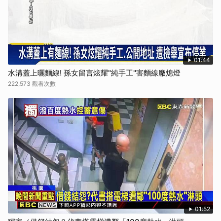
01:44
水溝蓋上曬麵線! 孫女留言炫耀"純手工"害麵線廠熄燈
222,573 觀看次數
01:52