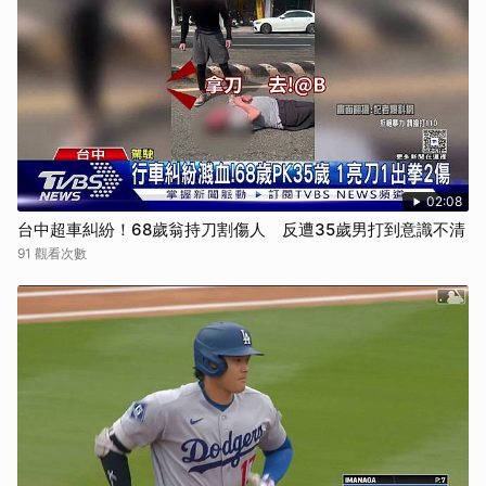
02:08
台中超車糾紛！68歲翁持刀割傷人 反遭35歲男打到意識不清
91 觀看次數