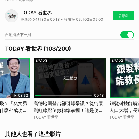
最近來自中國的導航APP「高德地圖」在台灣爆出國安問題。原因就是，
TODAY 看世界
這款導航居然可以在台灣部分路口，精準顯示3D街景跟紅綠燈倒數功
訂閱
更新於 04月30日09:13 • 發布於 05月02日09:00
能，讓很多人開始擔心，如果一個中國App掌握台灣用戶的移動紀錄，這
些資訊會流到哪裡、被怎麼使用？所以我們今天就來認識一下「高德地
圖」，還有這些導航軟體在不同國家要面臨的監管問題～
自動播放下一則
🌏 歡迎訂閱
節目頻道
🌏 鎖定
LINE TODAY 看片分類
TODAY 看世界 (103/200)
🌏 鎖定
LINE TODAY 國際分類
天天帶你秒懂世界大小事
EP.103
EP.102
現正播放
08:52
09:13
飛？「爽文男
高德地圖登台卻引爆爭議？從街景
銀髮科技能解
什麼都成功，
到紅綠燈倒數精準掌握！這是便利
人口大增，長
手機神話嗎？
科技還是國安破口？【TODAY 看
居服費用、人
TODAY 看世界
TODAY 看世界
｜人物放大鏡】
世界｜小發明大革命】
還可能陷經濟困
世界】
其他人也看了這些影片