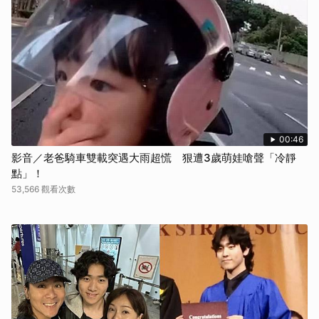
00:46
影音／老爸騎車雙載突遇大雨超慌 狠遭3歲萌娃嗆聲「冷靜
點」！
53,566 觀看次數