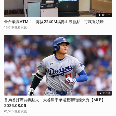
01:35
全台最高ATM！ 海拔2240M福壽山設新點 可就近領錢
16,019 觀看次數
11:01
首局首打席開轟點火！大谷翔平單場雙響砲煙火秀【MLB】
2026.08.06
61,570 觀看次數