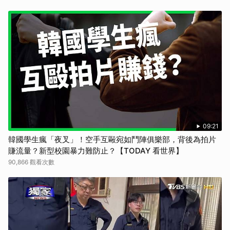
09:21
韓國學生瘋「夜叉」！空手互毆宛如鬥陣俱樂部，背後為拍片
賺流量？新型校園暴力難防止？【TODAY 看世界】
90,866 觀看次數