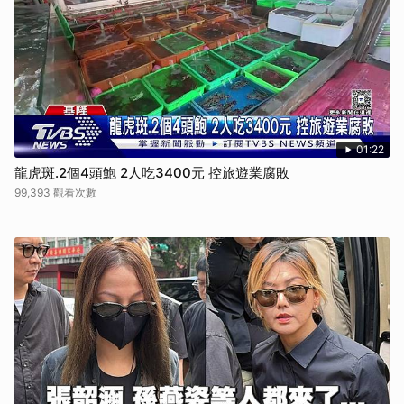
01:22
龍虎斑.2個4頭鮑 2人吃3400元 控旅遊業腐敗
99,393 觀看次數