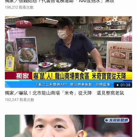
獨家／借錢結怨？代書搭電梯遭鄰「100度熱水」淋頭
196,212 觀看次數
01:38
獨家／嚇鼠！北市龍山商場「米奇」從天降 還見整窩老鼠
192,247 觀看次數