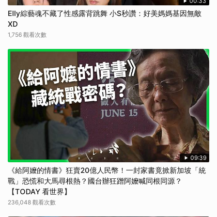
00:33
Elly綜藝魂不藏了性感露背跳舞 小S秒讚：好美媽媽基因無敵
XD
1,756 觀看次數
09:39
《給阿嬤的情書》狂賣20億人民幣！一封家書竟掀新加坡「統
戰」恐慌和大馬尋根熱？國台辦狂蹭阿嬤喊同根同源？
【TODAY 看世界】
236,048 觀看次數