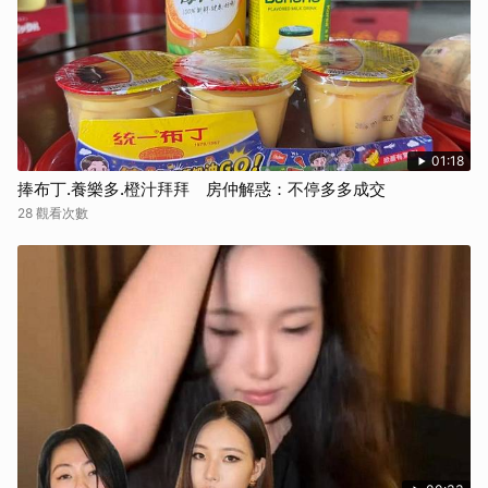
01:18
捧布丁.養樂多.橙汁拜拜 房仲解惑：不停多多成交
28 觀看次數