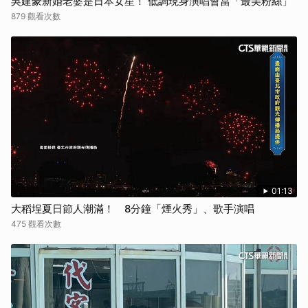
吳建豪新婚老婆是日本女星！ 低調現身演唱會當「最美粉絲」
879 觀看次數
01:13
大稻埕夏日節人潮滿！ 8分鐘「煙火秀」、歌手演唱
475 觀看次數