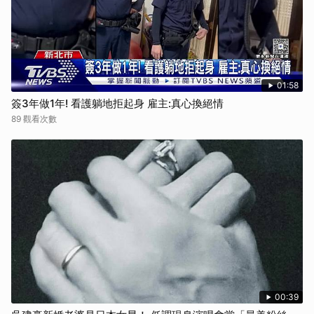
01:58
簽3年做1年! 看護躺地拒起身 雇主:真心換絕情
89 觀看次數
00:39