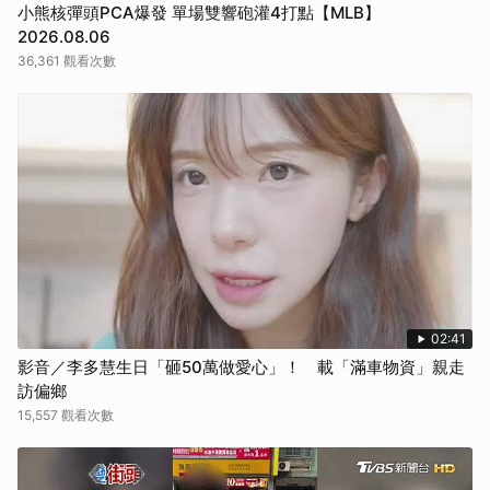
小熊核彈頭PCA爆發 單場雙響砲灌4打點【MLB】
2026.08.06
36,361 觀看次數
02:41
影音／李多慧生日「砸50萬做愛心」！ 載「滿車物資」親走
訪偏鄉
15,557 觀看次數