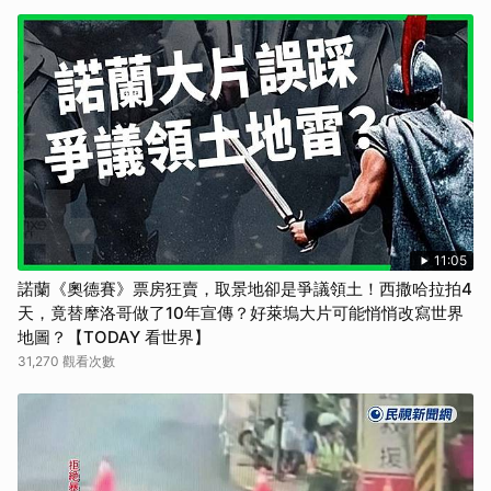
11:05
諾蘭《奧德賽》票房狂賣，取景地卻是爭議領土！西撒哈拉拍4
天，竟替摩洛哥做了10年宣傳？好萊塢大片可能悄悄改寫世界
地圖？【TODAY 看世界】
31,270 觀看次數