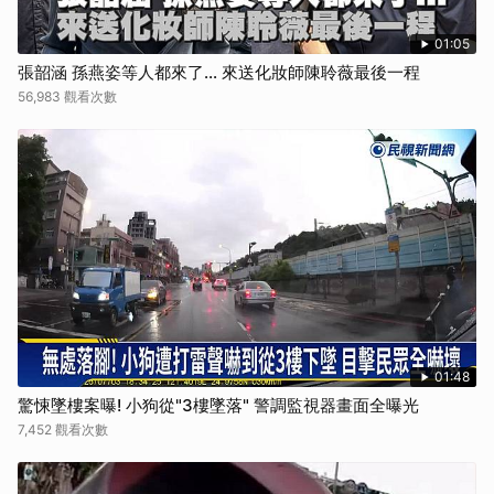
01:05
張韶涵 孫燕姿等人都來了... 來送化妝師陳聆薇最後一程
56,983 觀看次數
01:48
驚悚墜樓案曝! 小狗從"3樓墜落" 警調監視器畫面全曝光
7,452 觀看次數