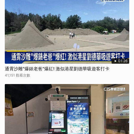
01:26
通霄沙雕"爆錶老爸"爆紅! 激似港星劉德華吸遊客打卡
41,151 觀看次數