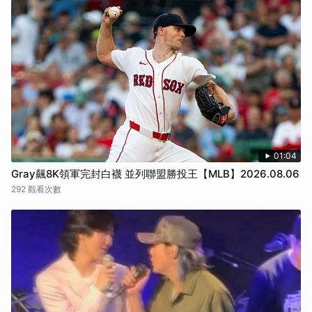
01:04
Gray飆8K領軍完封白襪 並列聯盟勝投王【MLB】2026.08.06
292 觀看次數