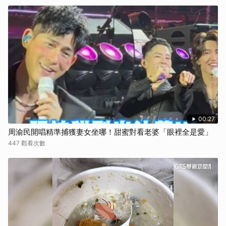
取消
00:27
周渝民開唱精準捕獲妻女坐哪！甜蜜對看老婆「眼裡全是愛」
447 觀看次數