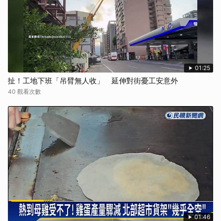
01:25
扯！工地下班「吊臂無人收」 延伸對街憂工安意外
40 觀看次數
01:46