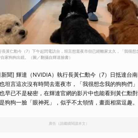
）執行長黃仁勳今（7）下午起閃電訪台，坦言想逛夜市但已經離家太久，「我很
帶自家狗狗出鏡。（圖／翻攝自輝達臉書）
今日新聞] 輝達（NVIDIA）執行長黃仁勳今（7）日抵達
也坦言這次沒有時間去逛夜市，「我很想念我的狗狗們」
也早已不是秘密，在輝達官網的影片中也能看到黃仁勳對
是狗狗一臉「眼神死」，似乎不太領情，畫面相當逗趣。
廣告（請繼續閱讀本文）