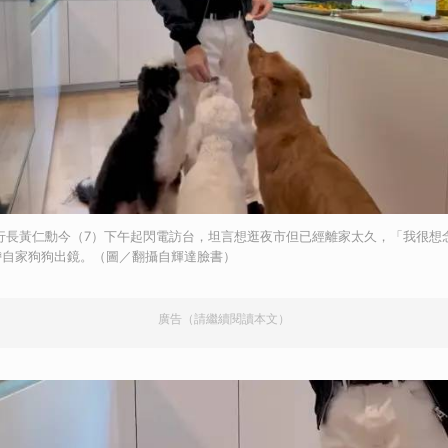
）執行長黃仁勳今（7）下午起閃電訪台，坦言想逛夜市但已經離家太久，「我很
帶自家狗狗出鏡。（圖／翻攝自輝達臉書）
廣告（請繼續閱讀本文）