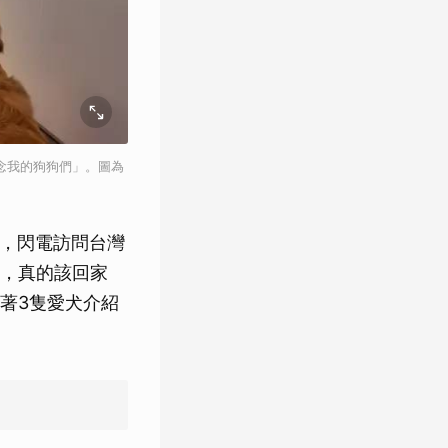
想念我的狗狗們」。圖為
台南，閃電訪問台灣
，真的該回家
著3隻愛犬介紹