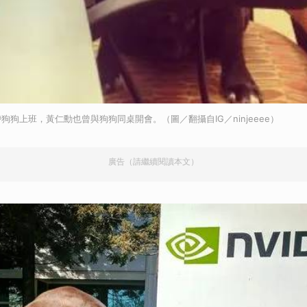
狗上班，黃仁勳也曾與狗狗同桌開會。（圖／翻攝自IG／ninjeeee）
廣告（請繼續閱讀本文）