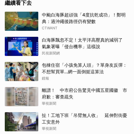
繼續看下去
中颱白海豚超頑強「4度抗乾成功」！鄭明
典：過沖繩後路徑仍有變數
CTWANT
白海豚飄忽不定！太平洋高壓真的減弱了
氣象署曝「侵台機率」這樣說
民視新聞網
包棟住宿「小孩免算人頭」？單身友反彈：
不想幫買單...網一面倒挺這算法
鏡報
離譜！ 中市府公告驚見中國五星國徽 市
府歉：審查疏失
華視新聞
扯！工地下班「吊臂無人收」 延伸對街憂
工安意外
華視新聞