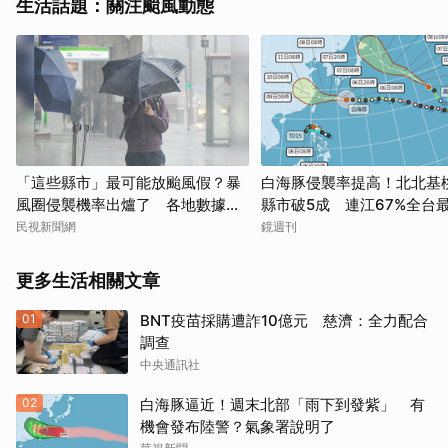
生活話題：關注颱風動態
「這些縣市」最可能放颱風假？暴
白海豚侵襲率提高！北北基
風圈侵襲機率出爐了 各地數據一
縣市破5成 連江67%全台
次看
民視新聞網
鏡週刊
更多生活相關文章
01
BNT疫苗採購遭詐10億元 慈濟：全力配合
調查
中央通訊社
02
白海豚逼近！週末北部「雨下到發紫」 有
機會發布陸警？氣象署說明了