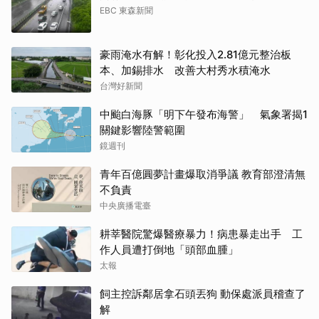
EBC 東森新聞
豪雨淹水有解！彰化投入2.81億元整治板
本、加錫排水 改善大村秀水積淹水
台灣好新聞
中颱白海豚「明下午發布海警」 氣象署揭1
關鍵影響陸警範圍
鏡週刊
青年百億圓夢計畫爆取消爭議 教育部澄清無
不負責
中央廣播電臺
耕莘醫院驚爆醫療暴力！病患暴走出手 工
作人員遭打倒地「頭部血腫」
太報
飼主控訴鄰居拿石頭丟狗 動保處派員稽查了
解