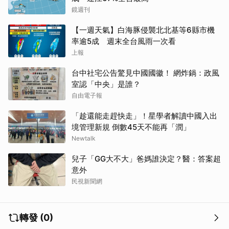
鏡週刊
【一週天氣】白海豚侵襲北北基等6縣市機
率逾5成 週末全台風雨一次看
上報
台中社宅公告驚見中國國徽！ 網炸鍋：政風
室認「中央」是誰？
自由電子報
「趁還能走趕快走」！星學者解讀中國入出
境管理新規 倒數45天不能再「潤」
Newtalk
兒子「GG大不大」爸媽誰決定？醫：答案超
意外
民視新聞網
轉發 (0)