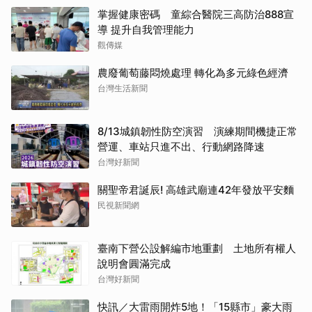
掌握健康密碼 童綜合醫院三高防治888宣
導 提升自我管理能力
觀傳媒
農廢葡萄藤悶燒處理 轉化為多元綠色經濟
台灣生活新聞
8/13城鎮韌性防空演習 演練期間機捷正常
營運、車站只進不出、行動網路降速
台灣好新聞
關聖帝君誕辰! 高雄武廟連42年發放平安麵
民視新聞網
臺南下營公設解編市地重劃 土地所有權人
說明會圓滿完成
台灣好新聞
快訊／大雷雨開炸5地！「15縣市」豪大雨