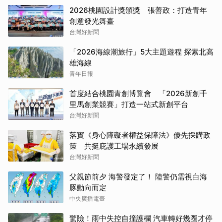
2026桃園設計獎頒獎 張善政：打造青年
創意發光舞臺
台灣好新聞
「2026海線潮旅行」5大主題遊程 探索北高
雄海線
青年日報
首度結合桃園青創博覽會 「2026新創千
里馬創業競賽」打造一站式新創平台
台灣好新聞
落實《身心障礙者權益保障法》優先採購政
策 共挺庇護工場永續發展
台灣好新聞
父親節前夕 海警發定了！ 陸警仍需視白海
豚動向而定
中央廣播電臺
驚險！雨中失控自撞護欄 汽車轉好幾圈才停