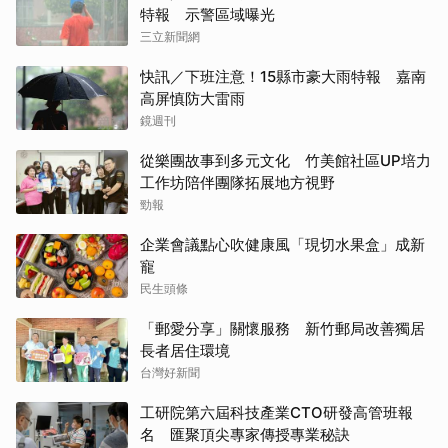
特報 示警區域曝光
三立新聞網
快訊／下班注意！15縣市豪大雨特報 嘉南
高屏慎防大雷雨
鏡週刊
從樂團故事到多元文化 竹美館社區UP培力
工作坊陪伴團隊拓展地方視野
勁報
企業會議點心吹健康風「現切水果盒」成新
寵
民生頭條
「郵愛分享」關懷服務 新竹郵局改善獨居
長者居住環境
台灣好新聞
工研院第六屆科技產業CTO研發高管班報
名 匯聚頂尖專家傳授專業秘訣