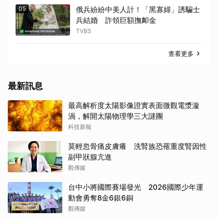
05
俄兵紛紛中美人計！「黑寡婦」誘騙士
兵結婚 詐領巨額撫卹金
TVBS
查看更多
最新訊息
最高解析度太陽影像證實表面微觀電漿漩
渦，解開太陽物理學三大謎團
科技新報
莫輕忽骨痛皮膚癢 洗腎族恐罹重度腎因性
副甲狀腺亢進
觀傳媒
台中小將國際賽場發光 2026國際少年運
動會勇奪8金6銀6銅
觀傳媒