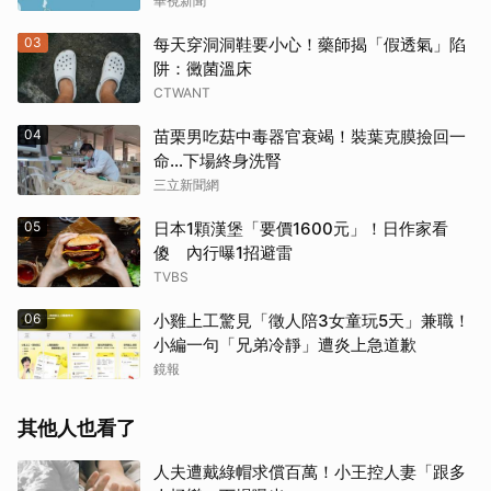
華視新聞
03
每天穿洞洞鞋要小心！藥師揭「假透氣」陷
阱：黴菌溫床
CTWANT
04
苗栗男吃菇中毒器官衰竭！裝葉克膜撿回一
命…下場終身洗腎
三立新聞網
05
日本1顆漢堡「要價1600元」！日作家看
傻 內行曝1招避雷
TVBS
06
小雞上工驚見「徵人陪3女童玩5天」兼職！
小編一句「兄弟冷靜」遭炎上急道歉
鏡報
其他人也看了
人夫遭戴綠帽求償百萬！小王控人妻「跟多