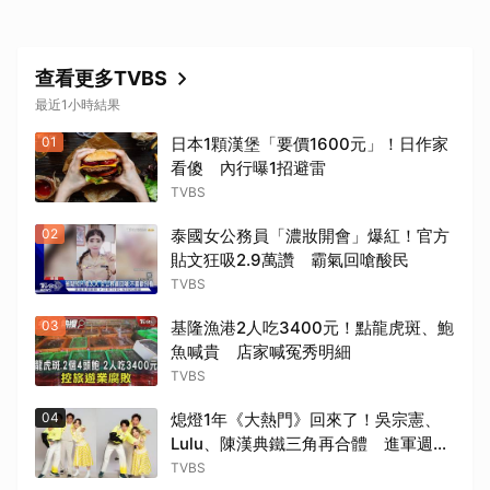
查看更多TVBS
最近1小時結果
01
日本1顆漢堡「要價1600元」！日作家
看傻 內行曝1招避雷
TVBS
02
泰國女公務員「濃妝開會」爆紅！官方
貼文狂吸2.9萬讚 霸氣回嗆酸民
TVBS
03
基隆漁港2人吃3400元！點龍虎斑、鮑
魚喊貴 店家喊冤秀明細
TVBS
04
熄燈1年《大熱門》回來了！吳宗憲、
Lulu、陳漢典鐵三角再合體 進軍週末
時段
TVBS