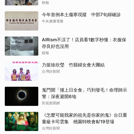
勁報
今年首例本土傷寒現蹤 中部7旬婦確診
中央廣播電臺
AIRism不涼了！店員看1數字秒懂：衣服保
存良好也沒用
鏡報
力挺徐欣瑩 竹縣婦女會大團結
台灣好新聞
鬼門開「撞上日全食」巧到發毛！命理師示
警：深夜避開6地
民視新聞網
《怎麼可能我家的祖先是你家的鬼》台日重
量級卡司雲集 桃園特映會8/19登場
台灣好新聞