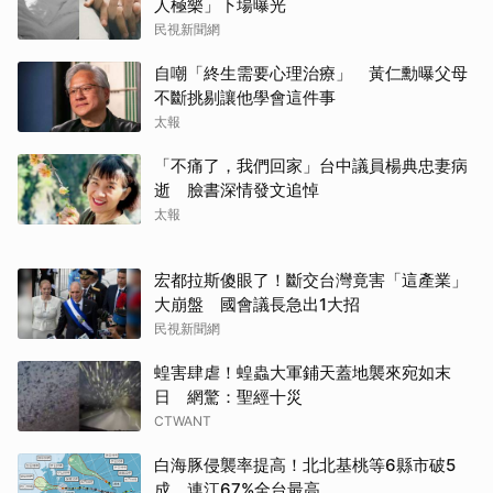
人極樂」下場曝光
民視新聞網
自嘲「終生需要心理治療」 黃仁勳曝父母
不斷挑剔讓他學會這件事
太報
「不痛了，我們回家」台中議員楊典忠妻病
逝 臉書深情發文追悼
太報
宏都拉斯傻眼了！斷交台灣竟害「這產業」
大崩盤 國會議長急出1大招
民視新聞網
蝗害肆虐！蝗蟲大軍鋪天蓋地襲來宛如末
日 網驚：聖經十災
CTWANT
白海豚侵襲率提高！北北基桃等6縣市破5
成 連江67%全台最高