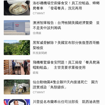
洛杉磯機場空廚爆食安！員工控蛆蟲、蟑螂
爬餐車 「發霉餐具」洗完再用
CTWANT
澳洲智庫報告：台灣攸關美國經濟繁榮 並
不是美中談判籌碼
信傳媒
黑幫威脅解除？美國宣布部分恢復墨西哥酪
梨檢疫
民視新聞網
飛機餐驚爆食安問題！員工揭發「餐具爬滿
蠕動蛆蟲」 主管竟要求重複使用
鏡報
仙台動物園4隻企鵝11天內接連死亡 園方
證實感染「鳥類瘧疾」
CTWANT
川普提名布蘭希出任司法部長 凱西迪表態