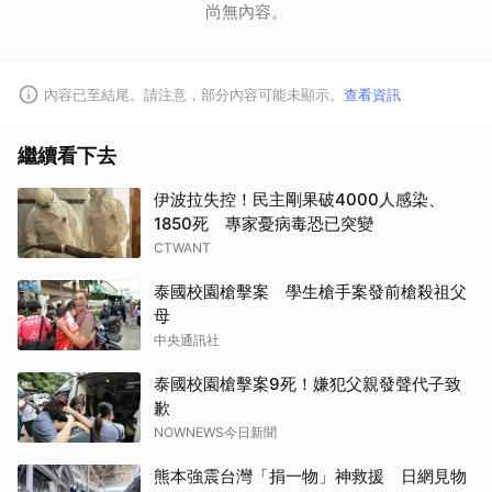
尚無內容。
內容已至結尾。請注意，部分內容可能未顯示。
查看資訊
繼續看下去
伊波拉失控！民主剛果破4000人感染、
1850死 專家憂病毒恐已突變
CTWANT
泰國校園槍擊案 學生槍手案發前槍殺祖父
取消
母
中央通訊社
泰國校園槍擊案9死！嫌犯父親發聲代子致
歉
NOWNEWS今日新聞
熊本強震台灣「捐一物」神救援 日網見物