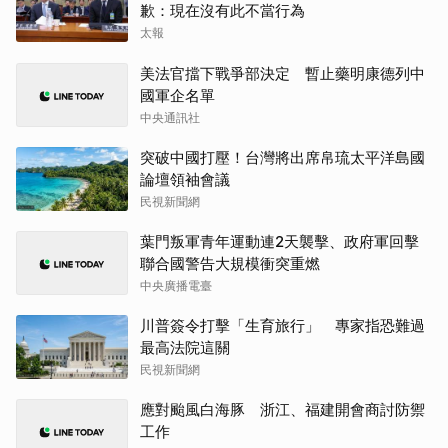
歉：現在沒有此不當行為
太報
美法官擋下戰爭部決定 暫止藥明康德列中
國軍企名單
中央通訊社
突破中國打壓！台灣將出席帛琉太平洋島國
論壇領袖會議
民視新聞網
葉門叛軍青年運動連2天襲擊、政府軍回擊
聯合國警告大規模衝突重燃
中央廣播電臺
川普簽令打擊「生育旅行」 專家指恐難過
最高法院這關
民視新聞網
應對颱風白海豚 浙江、福建開會商討防禦
工作