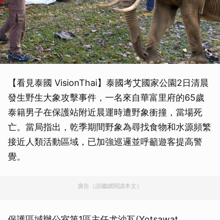
【看見泰國 VisionThai】泰國考艾國家公園2日清晨
發生野生大象攻擊事件，一名來自華富里府的65歲
泰籍男子在保護站附近晨運時遭野象衝撞，當場死
亡。當局指出，乾季期間野象為尋找食物和水源頻繁
接近人類活動區域，已加強巡邏並呼籲遊客提高警
覺。
廣告（請繼續閱讀本文）
保護區域辦公室第1區主任尤沙瓦(Yotsawat