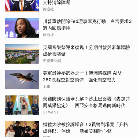
支持清除障礙
路透社
川普重啟開除Fed理事庫克行動 白宮要求3
週內回應指控
路透社
英國音樂祭迎來復甦！分期付款與豪華體驗
成搶票關鍵
民視新聞網
美軍最神祕武器之一！澳洲將採購 AIM-
260長程空對空飛彈 強化制空戰力
上報
美國防務保護傘瓦解？沙土巴簽署《麥加共
同威懾協定》 西亞安全格局邁向新時代
CTWANT
婚禮太吵被投訴噪音！2員警到場竟「升格
成伴郎、伴娘」 新娘笑翻吐心聲