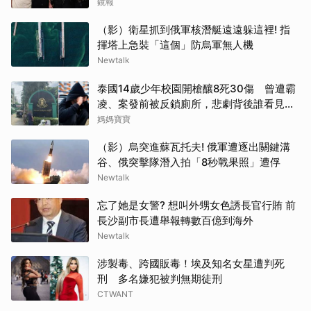
鏡報
（影）衛星抓到俄軍核潛艇遠遠躲這裡! 指
揮塔上急裝「這個」防烏軍無人機
Newtalk
泰國14歲少年校園開槍釀8死30傷 曾遭霸
凌、案發前被反鎖廁所，悲劇背後誰看見了
求救訊號？
媽媽寶寶
（影）烏突進蘇瓦托夫! 俄軍遭逐出關鍵溝
谷、俄突擊隊潛入拍「8秒戰果照」遭俘
Newtalk
忘了她是女警? 想叫外甥女色誘長官行賄 前
長沙副市長遭舉報轉數百億到海外
Newtalk
涉製毒、跨國販毒！埃及知名女星遭判死
刑 多名嫌犯被判無期徒刑
CTWANT