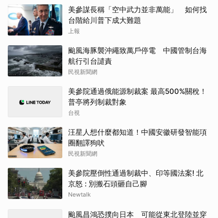
美參謀長稱「空中武力並非萬能」 如何找
台階給川普下成大難題
上報
颱風海豚襲沖繩致萬戶停電 中國管制台海
航行引台譴責
民視新聞網
美參院通過俄能源制裁案 最高500%關稅！
普亭將列制裁對象
台視
汪星人想什麼都知道！中國安徽研發智能項
圈翻譯狗吠
民視新聞網
美參院壓倒性通過制裁中、印等國法案! 北
京怒 : 別搬石頭砸自己腳
Newtalk
颱風昌鴻恐撲向日本 可能從東北登陸並穿