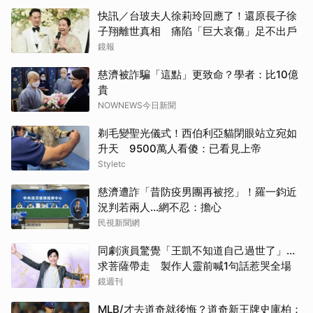
快訊／台玻夫人徐莉玲回應了！還原長子徐
子翔離世真相 痛陷「巨大哀傷」足不出戶
鏡報
慈濟被詐騙「這點」更致命？學者：比10億
貴
NOWNEWS今日新聞
剃毛變聖光儀式！西伯利亞貓閉眼站立宛如
升天 9500萬人看傻：已看見上帝
Styletc
慈濟遭詐「昔防疫男團再被挖」！羅一鈞近
況判若兩人…網不忍：擔心
民視新聞網
同劇演員驚覺「王凱不知道自己過世了」...
求菩薩帶走 製作人靈前喊1句話惹哭全場
鏡週刊
MLB/才去道奇就後悔？道奇新王牌史庫柏：