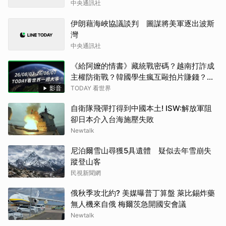
中央通訊社
伊朗藉海峽協議談判 圖謀將美軍逐出波斯
灣
中央通訊社
《給阿嬤的情書》藏統戰密碼？越南打詐成
主權防衛戰？韓國學生瘋互毆拍片賺錢？諾
蘭大片誤踩爭議領土地雷？上萬北非移民偷
影音
TODAY 看世界
渡西班牙！ 【TODAY看世界】
自衛隊飛彈打得到中國本土! ISW:解放軍阻
卻日本介入台海施壓失敗
Newtalk
尼泊爾雪山尋獲5具遺體 疑似去年雪崩失
蹤登山客
民視新聞網
俄秋季攻北約? 美媒曝普丁算盤 萊比錫炸藥
無人機來自俄 梅爾茨急開國安會議
Newtalk