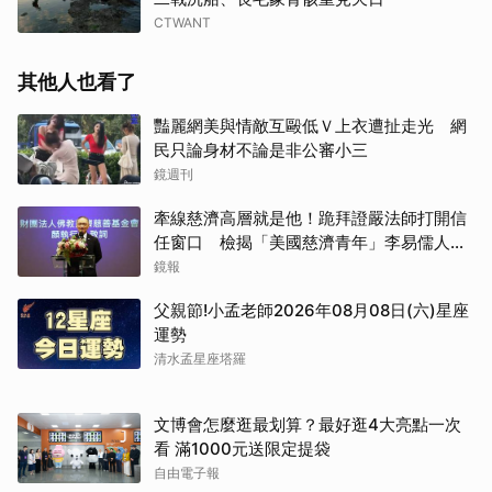
CTWANT
其他人也看了
豔麗網美與情敵互毆低Ｖ上衣遭扯走光 網
民只論身材不論是非公審小三
鏡週刊
牽線慈濟高層就是他！跪拜證嚴法師打開信
任窗口 檢揭「美國慈濟青年」李易儒人脈
網絡
鏡報
父親節!小孟老師2026年08月08日(六)星座
運勢
清水孟星座塔羅
文博會怎麼逛最划算？最好逛4大亮點一次
看 滿1000元送限定提袋
自由電子報