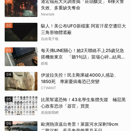
01
港宏福苑大火調查揭「菸頭釀災」 6棟火警
失效、多重缺失奪命
Newtalk
02
駭人！美公布UFO新檔案 阿富汗星空遭巨大
三角形物體遮蔽
自由電子報
03
每天傳LINE關心！她2天聯絡不上25歲兒急
搭機衝東京 「聽1句話」當場心碎...結局看
哭網
鏡報
04
伊波拉失控！民主剛果破4000人感染、
1850死 專家憂病毒恐已突變
CTWANT
05
比黑幫還恐怖！43名學生集體失蹤 極惡黑
心政客恐涉「器官」買賣
壹蘋新聞網
06
歐洲熱浪逼出奇景！萊茵河水深剩19cm
二戰沉船、長毛象骨骸重見天日