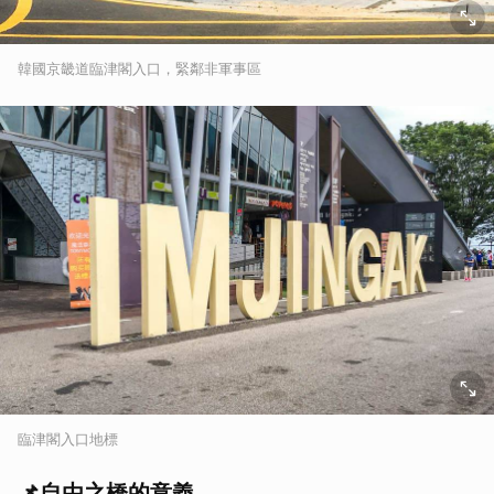
韓國京畿道臨津閣入口，緊鄰非軍事區
臨津閣入口地標
📌自由之橋的意義