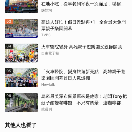
在地小吃，從早餐到宵夜一次滿足，堪稱貴
州「小吃王國」
姊妹淘
03
高雄人好忙！假日景點再+1 全台最大免門
票親子樂園開幕
TVBS
04
火車醫院變身 高雄親子遊樂園父親節開張
自由電子報
05
「火車醫院」變身旅遊新亮點 高雄親子遊
樂園區開幕首日人氣爆棚
Newtalk
06
烏來最美瀑布窗景原來是他家！老闆Tony把
蚊子館變咖啡館 不只有風景，連咖啡都好
喝到讓人想再來
鏡週刊
其他人也看了