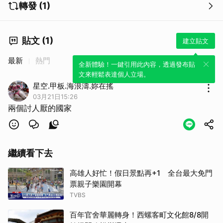
轉發 (1)
貼文 (1)
建立貼文
最新
熱門
全新體驗！一鍵引用此內容，透過發布貼
文來輕鬆表達個人立場。
星空.甲板.海浪濤.妳在搖
03月21日15:26
兩個討人厭的國家
繼續看下去
高雄人好忙！假日景點再+1 全台最大免門
票親子樂園開幕
TVBS
百年官舍華麗轉身！西螺客町文化館8/8開