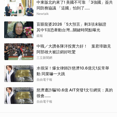
中東版北約來了! 美國不可靠 「3強國」簽共
同防務協議 「這國」怕到了.....
Newtalk
盲眼龍婆2026「5大預言」剩3項未驗證
其中1項恐牽動台灣...關鍵時間點曝光
鏡報
中職／大讚各隊洋投實力好！ 葉君璋聽見
阿部雄大被註銷好吃驚
三立新聞網
水很深！爆女律師詐慈濟10.6億元1反常舉
動 同業嚇一大跳
自由電子報
慈濟遭詐騙10.6億 AIT突發1文引網笑：真的
很會……
自由電子報