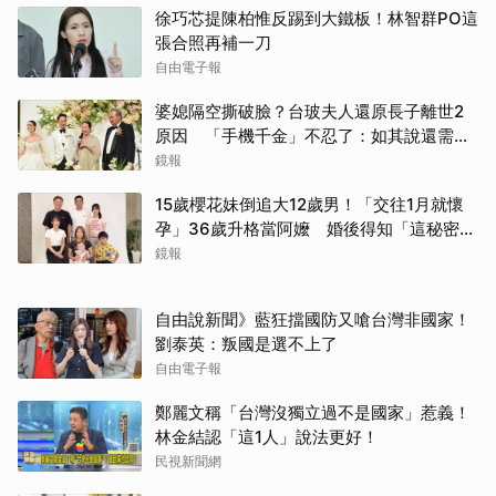
徐巧芯提陳柏惟反踢到大鐵板！林智群PO這
張合照再補一刀
自由電子報
婆媳隔空撕破臉？台玻夫人還原長子離世2
原因 「手機千金」不忍了：如其說還需要
離開嗎？
鏡報
15歲櫻花妹倒追大12歲男！「交往1月就懷
孕」36歲升格當阿嬤 婚後得知「這秘密」
傻眼了
鏡報
自由說新聞》藍狂擋國防又嗆台灣非國家！
劉泰英：叛國是選不上了
自由電子報
鄭麗文稱「台灣沒獨立過不是國家」惹義！
林金結認「這1人」說法更好！
民視新聞網