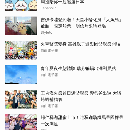
周邊陪你一起遨遊日本
Japaholic
吉伊卡哇登船啦！天星小輪化身「人魚島」
啟航 限定船票、明信片限時登場
Styletc
火車醫院變身 高雄親子遊樂園父親節開張
自由電子報
青年夏夜生態體驗 瑞芳蝙蝠出洞列景點
自由電子報
王功漁火節首日遇父親節 帶爸爸出遊 大啖
烤蚵補精氣
自由電子報
歸仁釋迦甜蜜上市！吃釋迦騎鐵馬果園採果
一次滿足