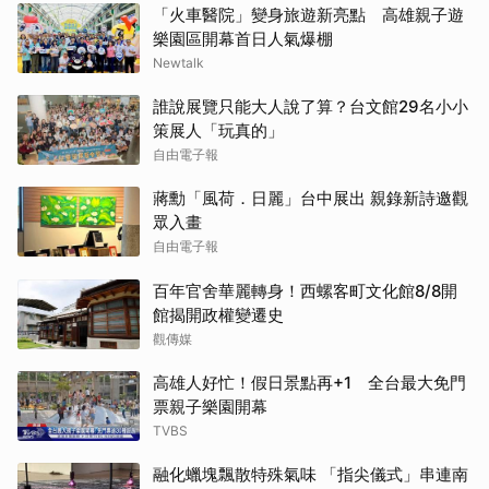
「火車醫院」變身旅遊新亮點 高雄親子遊
樂園區開幕首日人氣爆棚
Newtalk
誰說展覽只能大人說了算？台文館29名小小
策展人「玩真的」
自由電子報
蔣勳「風荷．日麗」台中展出 親錄新詩邀觀
眾入畫
自由電子報
百年官舍華麗轉身！西螺客町文化館8/8開
館揭開政權變遷史
觀傳媒
高雄人好忙！假日景點再+1 全台最大免門
票親子樂園開幕
TVBS
融化蠟塊飄散特殊氣味 「指尖儀式」串連南