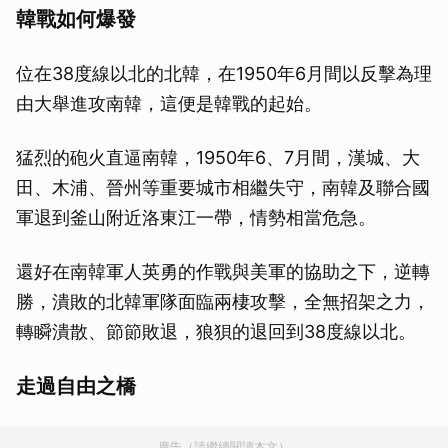
韓戰如何爆發
位在38度線以北的北韓，在1950年6月間以反擊為理
由大舉進攻南韓，這便是韓戰的起始。
猛烈的砲火直逼南韓，1950年6、7月間，漢城、大
田、木浦、晉州等重要城市相繼失守，南韓及聯合國
軍退到釜山附近洛東江一帶，情勢相當危急。
還好在南韓軍人英勇的作戰與美軍的協助之下，逆轉
勝，潰敗的北韓軍隊面臨兩棲攻擊，全無招架之力，
轉瞬潰散、節節敗退，狼狽的退回到38度線以北。
走過自由之橋
廣告（請繼續閱讀本文）