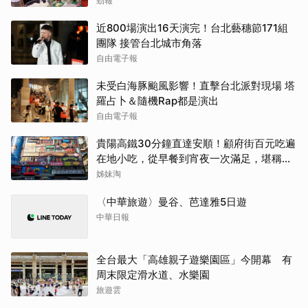
勁報
近800場演出16天演完！台北藝穗節171組
團隊 接管台北城市角落
自由電子報
未受白海豚颱風影響！直擊台北派對現場 塔
羅占卜＆隨機Rap都是演出
自由電子報
貴陽高鐵30分鐘直達安順！顧府街百元吃遍
在地小吃，從早餐到宵夜一次滿足，堪稱貴
州「小吃王國」
姊妹淘
〈中華旅遊〉曼谷、芭達雅5日遊
中華日報
全台最大「高雄親子遊樂園區」今開幕 有
周末限定滑水道、水樂園
旅遊雲