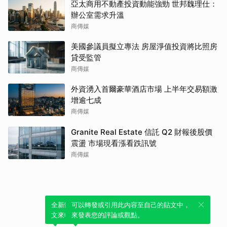
亞太商用不動產投資動能強勁 世邦魏理仕：
辦公室需求升溫
商傳媒
美國參議員擬立專法 房屋淨值投資將比照房
貸受監管
商傳媒
外資湧入首爾豪華酒店市場 上半年交易額激
增逾七成
商傳媒
Granite Real Estate 信託 Q2 財報後股價
震盪 市場現看漲看跌訊號
商傳媒
全新體驗！一鍵引用此內容，透過發布貼
可以轉發或引用此內容至自己的貼文中，
文來輕鬆表達個人立場。
來發表您的評論或觀點。