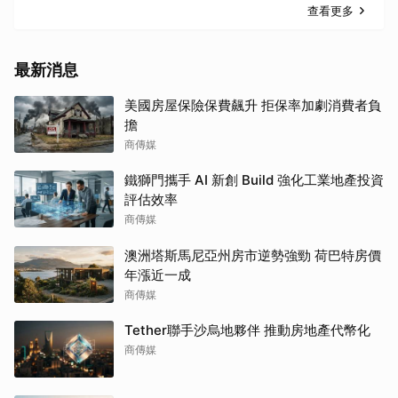
查看更多
最新消息
美國房屋保險保費飆升 拒保率加劇消費者負
擔
商傳媒
鐵獅門攜手 AI 新創 Build 強化工業地產投資
評估效率
商傳媒
澳洲塔斯馬尼亞州房市逆勢強勁 荷巴特房價
年漲近一成
商傳媒
Tether聯手沙烏地夥伴 推動房地產代幣化
商傳媒