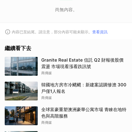
尚無內容。
內容已至結尾。請注意，部分內容可能未顯示。
查看資訊
繼續看下去
Granite Real Estate 信託 Q2 財報後股價
震盪 市場現看漲看跌訊號
商傳媒
韓國地方房市冷颼颼：新建案認購慘澹 300
戶僅1人報名
商傳媒
全球富豪重塑澳洲豪華公寓市場 青睞在地特
色與高階服務
商傳媒