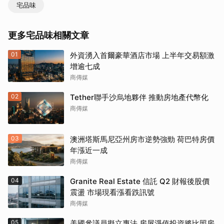
宅品味
更多宅品味相關文章
01
外資湧入首爾豪華酒店市場 上半年交易額激
增逾七成
商傳媒
02
Tether聯手沙烏地夥伴 推動房地產代幣化
商傳媒
03
澳洲塔斯馬尼亞州房市逆勢強勁 荷巴特房價
年漲近一成
商傳媒
04
Granite Real Estate 信託 Q2 財報後股價
震盪 市場現看漲看跌訊號
商傳媒
05
美國參議員擬立專法 房屋淨值投資將比照房