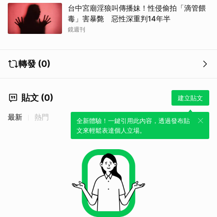
台中宮廟淫狼叫傳播妹！性侵偷拍「滴管餵
毒」害暴斃 惡性深重判14年半
鏡週刊
轉發 (0)
貼文 (0)
建立貼文
最新
熱門
全新體驗！一鍵引用此內容，透過發布貼
文來輕鬆表達個人立場。