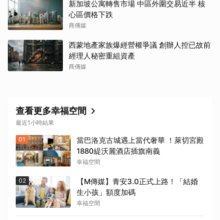
新加坡公寓轉售市場 中區外圍交易近半 核
心區價格下跌
商傳媒
西蒙地產家族爆經營權爭議 創辦人控已故前
經理人秘密重組資產
商傳媒
查看更多幸福空間
最近1小時結果
01
當巴洛克古城遇上當代奢華 ！萊切宮殿
1880緹沃麗酒店插旗南義
幸福空間
02
【M傳媒】青安3.0正式上路！「結婚
生小孩」額度加碼
幸福空間