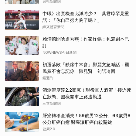
民視新聞網
中職》出賽機會比洋將少？ 葉君璋罕見重
話：「你自己努力夠了嗎？」
緯來體育新聞
賴清德開嗆盧秀燕！作家炸鍋：包衰劇本已
訂
NOWNEWS今日新聞
初選落敗「缺席中常會」鄭麗文急喊話：國
民黨不會忘記你 陳見賢一句話冷回
鏡週刊
酒測濃度達2.2毫克！現役軍人酒駕「接近死
亡狀態」照樣開車上路遭勒退
三立新聞網
肝癌轉移全消失！59歲男12公分、63歲男6
公分肝癌自癒 醫曝讓肝癌自殺關鍵
健康2.0