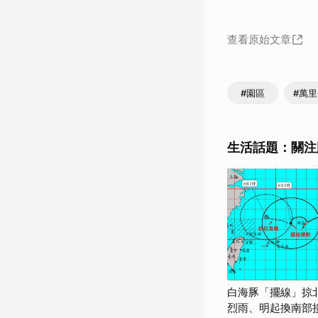
查看原始文章
#園區
#萬
生活話題：關注
白海豚「擺線」掠
烈雨、明起換南部