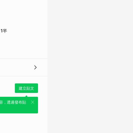
1半
建立貼文
容，透過發布貼