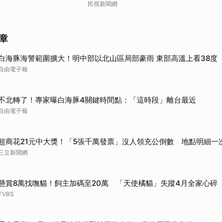
民視新聞網
章
白海豚海警範圍擴大！明中部以北山區局部豪雨 東部高溫上看38度
自由電子報
不北轉了！專家曝白海豚4關鍵時間點：「這時段」離台最近
自由電子報
超商花21元中大獎！「5張千萬發票」沒人領充公倒數 地點明細一
三立新聞網
懸賞8萬找嘸貓！飼主加碼至20萬 「天使橘貓」失蹤4月全家心碎
TVBS