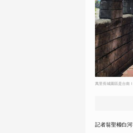
萬里長城園區是台南
記者翁聖權∕白