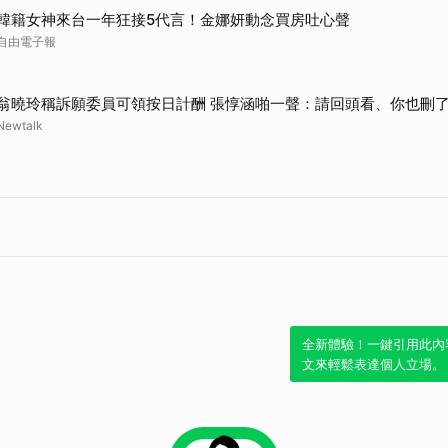
韓籍女神來台一年狂接5代言！金娜妍動念買房吐心聲
自由電子報
翁曉玲稱訴願委員可領按日計酬 張惇涵啪一聲：請回頭看、你也刪了
Newtalk
全新體驗！一鍵引用此內
文來輕鬆表達個人立場。