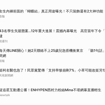
女生內褲前面的「蝴蝶結」真正用途曝光！不只裝飾還有2大神功能
造咖
43名學生失蹤懸案...12年重大進展！震撼內幕曝光 高官當年下令
逮
鏡週刊
每天傳LINE關心！她2天聯絡不上25歲兒急搭機衝東京 「聽1句話」
哭網
鏡報
挺柯名醫也急了！民眾黨驚傳「支持率慘崩剩7%」小草可能改挺另1
民視新聞網
疑追星互動遭公審！ENHYPEN西村力粉絲Mina不堪網暴直播輕生
Newtalk