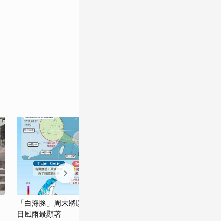
「白海豚」周末將以中颱等級影響台灣 9
白海豚來了！週
日風雨最顯著
北雨勢最大