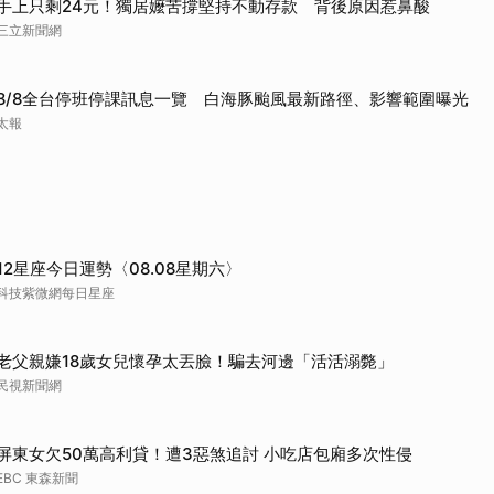
手上只剩24元！獨居嬤苦撐堅持不動存款 背後原因惹鼻酸
取消
三立新聞網
8/8全台停班停課訊息一覽 白海豚颱風最新路徑、影響範圍曝光
太報
12星座今日運勢〈08.08星期六〉
科技紫微網每日星座
老父親嫌18歲女兒懷孕太丟臉！騙去河邊「活活溺斃」
民視新聞網
屏東女欠50萬高利貸！遭3惡煞追討 小吃店包廂多次性侵
EBC 東森新聞