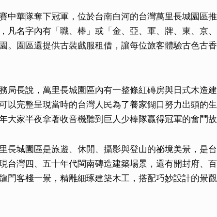
賽中華隊奪下冠軍，位於台南白河的台灣萬里長城園區推
，凡名字內有「職、棒」或「金、亞、軍、牌、東、京、
園。園區還提供古裝戲服租借，讓每位旅客體驗古色古香
務局長說，萬里長城園區內有一整條紅磚房與日式木造建
可以完整呈現當時的台灣人民為了養家餬口努力出頭的生
年大家半夜拿著收音機聽到巨人少棒隊贏得冠軍的奮鬥故
里長城園區是旅遊、休閒、攝影與登山的祕境美景，是台
現台灣四、五十年代閩南磚造建築場景，還有開封府、百
龍門客棧一景，精雕細琢建築木工，搭配巧妙設計的景觀