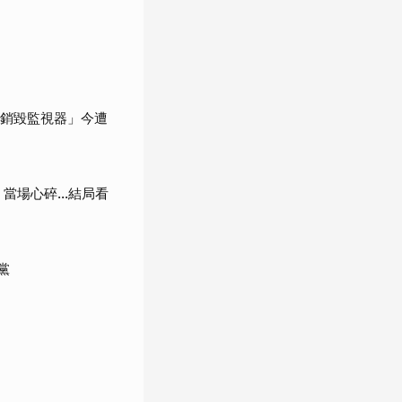
「銷毀監視器」今遭
當場心碎...結局看
黨