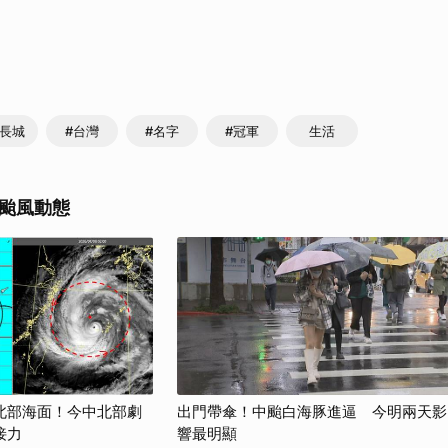
里長城
#台灣
#名字
#冠軍
生活
颱風動態
北部海面！今中北部劇
出門帶傘！中颱白海豚進逼 今明兩天影
接力
響最明顯