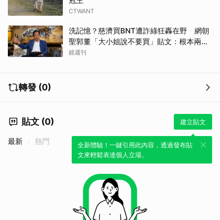
冠王
CTWANT
洗記憶？慈濟買BNT遭詐綠狂轟在野 網朝
聖郭董「大小姐說不要買」貼文：根本兩碼
事
鏡週刊
轉發 (0)
貼文 (0)
建立貼文
最新
熱門
全新體驗！一鍵引用此內容，透過發布貼
文來輕鬆表達個人立場。