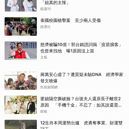
「姐真的太辣」
鏡週刊
泰國校園槍擊案 至少兩人受傷
路透社
慈濟被騙10億！郭台銘證詞揭「疫苗掮客」
也曾來找他 曝1原因沒上當
太報
蔣萬安心虛了？遭質疑未驗DNA 經濟學家
發文嗆爆
民視新聞網
婆媳隔空撕破臉？台玻夫人還原長子離世2
原因 「手機千金」不忍了：如其說還需要
離開嗎？
鏡報
12生肖本周運勢出爐 虎勇奪事業、財運雙