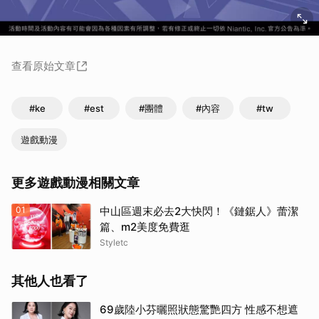
查看原始文章
#ke
#est
#團體
#內容
#tw
遊戲動漫
更多遊戲動漫相關文章
01
中山區週末必去2大快閃！《鏈鋸人》蕾潔
篇、m2美度免費逛
Styletc
其他人也看了
69歲陸小芬曬照狀態驚艷四方 性感不想遮