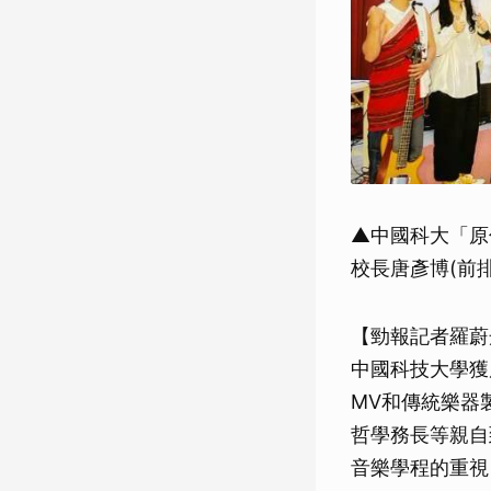
▲中國科大「原
校長唐彥博(前
【勁報記者羅蔚
中國科技大學獲
MV和傳統樂器
哲學務長等親自
音樂學程的重視