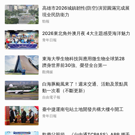
高雄市2026城鎮韌性(防空)演習圓滿完成展
現全民防衛力
勁報
2026東北角外澳月夜 4大主題感受海洋魅力
青年日報
東海大學生物科技與應用微生物全球第28
躋身世界前30強、榮登全台第一
觀傳媒
白海豚颱風來了！週末交通、活動及景點異
動一次看（不斷更新）
自由電子報
臺中捷運南屯站土地開發共構大樓今開工
青年日報
歡慶父親節 《台中通TCPASS》APP 攜手