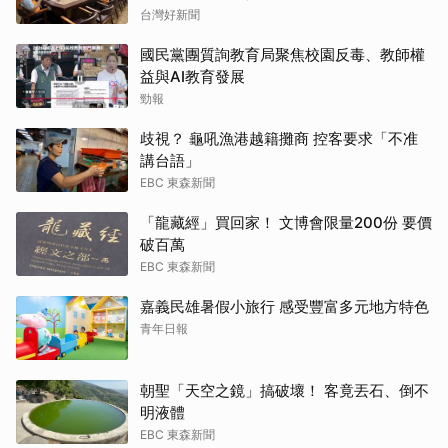
台灣好新聞
國民黨團質詢教育局聚焦校園反毒、教師權
益與AI教育發展
勁報
歧視？ 龜吼漁港越籍攤商 控客要求「不准
講台語」
EBC 東森新聞
「龍藏經」買回家！ 文博會限量200份 要價
破百萬
EBC 東森新聞
嘉義民雄暑假小旅行 感受豐富多元地方特色
青年日報
朝聖「天空之鏡」搞破壞！ 客竟丟石、倒不
明液體
EBC 東森新聞