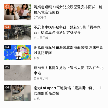
02
媽媽急過頭！瞞女兒投履歷還安排面試 她
接來電當場傻眼
CTWANT
03
不忍老牛晚年被宰殺！她花2.5萬「買牛救
命」從綠島跨海送到雲林安養
自由電子報
04
颱風白海豚發布海警北部海面警戒 週末中部
以北防豪雨
台視
05
連兩天！北捷又見地上冒出大便 這次在台北
車站
自由電子報
06
南港LaLaport工地倒塌「鷹架掛中庭」！1
女頭部受傷送醫
台視