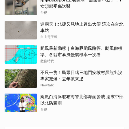
女頭部受傷送醫
台視
連兩天！北捷又見地上冒出大便 這次在台北
車站
自由電子報
颱風最新動態｜白海豚颱風路徑、颱風假標
準、各縣市暴風侵襲機率一次看
數位時代
不只一隻！民眾目睹三地門安坡村黑熊出沒
專家驚爆：去年就來過
Newtalk
颱風白海豚發布海警北部海面警戒 週末中部
以北防豪雨
台視