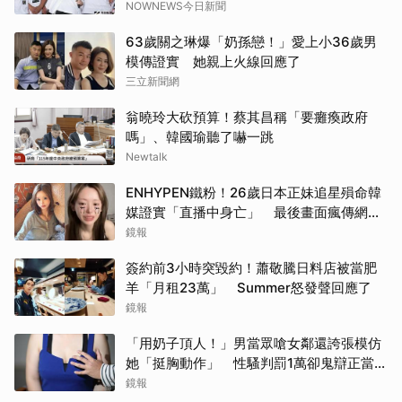
NOWNEWS今日新聞
63歲關之琳爆「奶孫戀！」愛上小36歲男
模傳證實 她親上火線回應了
三立新聞網
翁曉玲大砍預算！蔡其昌稱「要癱瘓政府
嗎」、韓國瑜聽了嚇一跳
Newtalk
ENHYPEN鐵粉！26歲日本正妹追星殞命韓
媒證實「直播中身亡」 最後畫面瘋傳網痛
心：網暴害死人
鏡報
簽約前3小時突毀約！蕭敬騰日料店被當肥
羊「月租23萬」 Summer怒發聲回應了
鏡報
「用奶子頂人！」男當眾嗆女鄰還誇張模仿
她「挺胸動作」 性騷判罰1萬卻鬼辯正當防
衛
鏡報