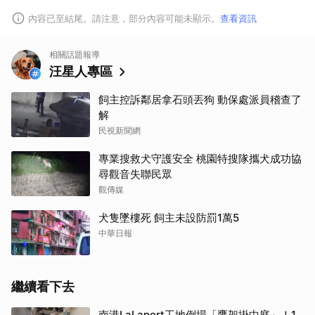
內容已至結尾。請注意，部分內容可能未顯示。
查看資訊
相關話題報導
汪星人專區
飼主控訴鄰居拿石頭丟狗 動保處派員稽查了
解
民視新聞網
專業搜救犬守護安全 桃園特搜隊攜犬成功協
尋觀音失聯民眾
觀傳媒
犬隻墜樓死 飼主未設防罰1萬5
中華日報
繼續看下去
南港LaLaport工地倒塌「鷹架掛中庭」！1