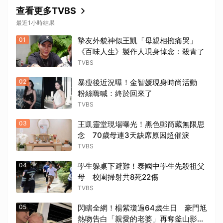
查看更多TVBS
最近1小時結果
01
摯友外貌神似王凱「母親相擁痛哭」
《百味人生》製作人現身悼念：殺青了
TVBS
02
暴瘦後近況曝！金智媛現身時尚活動
粉絲嗨喊：終於回來了
TVBS
03
王凱靈堂現場曝光！黑色郵筒藏無限思
念 70歲母連3天缺席原因超催淚
TVBS
04
學生躲桌下避難！泰國中學生先殺祖父
母 校園掃射共8死22傷
TVBS
05
閃瞎全網！楊紫瓊過64歲生日 豪門尪
熱吻告白「親愛的老婆」再奪釜山影展