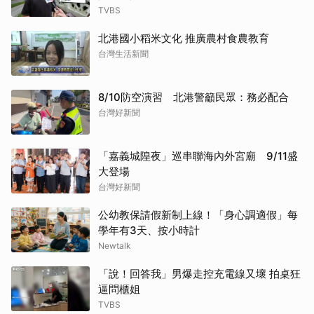
TVBS
北港國小稻米文化 推廣農村食農教育
台灣生活新聞
8/10防空演習 北港警籲民眾：務必配合
台灣好新聞
「嘉義城隍夜」巡串聯海內外宮廟 9/11盛
大登場
台灣好新聞
公幼教保請假新制上線！「身心調適假」每
學年有3天、按小時計
Newtalk
「說！回答我」男爆走控充電線又壞 拍桌狂
逼問櫃姐
TVBS