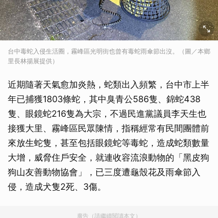
台中毒蛇入侵生活圈，霧峰區光明街也曾有毒蛇雨傘節出沒。（圖／本鄉
里長林揚展提供）
近期隨著天氣愈加炎熱，蛇類出入頻繁，台中市上半
年已捕獲1803條蛇，其中臭青公586隻、錦蛇438
隻、眼鏡蛇216隻為大宗，不過民進黨議員李天生也
接獲大里、霧峰區民眾陳情，指稱經常有民間團體前
來放生蛇隻，甚至包括眼鏡蛇等毒蛇，造成蛇類數量
大增，威脅住戶安全，就連收容流浪動物的「黑皮狗
狗山友善動物協會」，已三度遭龜殼花及雨傘節入
侵，造成犬隻2死、3傷。
廣告（請繼續閱讀本文）