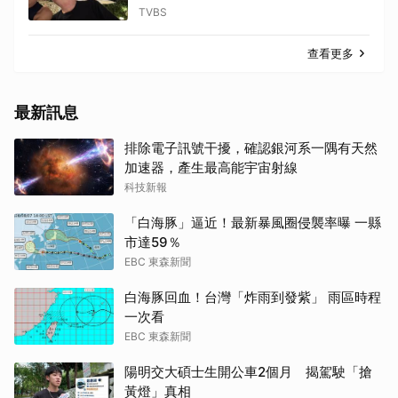
大獎
TVBS
查看更多
最新訊息
排除電子訊號干擾，確認銀河系一隅有天然
加速器，產生最高能宇宙射線
科技新報
「白海豚」逼近！最新暴風圈侵襲率曝 一縣
市達59％
EBC 東森新聞
白海豚回血！台灣「炸雨到發紫」 雨區時程
一次看
EBC 東森新聞
陽明交大碩士生開公車2個月 揭駕駛「搶
黃燈」真相