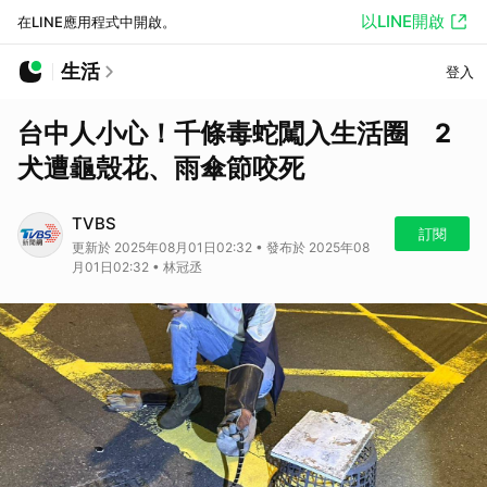
以LINE開啟
在LINE應用程式中開啟。
生活
登入
台中人小心！千條毒蛇闖入生活圈 2
犬遭龜殼花、雨傘節咬死
TVBS
訂閱
更新於 2025年08月01日02:32 • 發布於 2025年08
月01日02:32 • 林冠丞