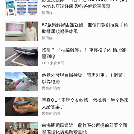
在地名店端好康 帶爸爸輕鬆享優惠
觀傳媒
57歲男解尿困難就醫 無傷口微創拉提手術
助排尿順暢保雄風
觀傳媒
陷阱？ 「柱擋難停」！ 車停格子內 輪胎卻
壓到線
EBC 東森新聞
他意外發現台鐵神級「暗黑列車」！網驚：
以為絕跡
民視新聞網
單身OL「不玩交友軟體」怎找另一半？過來
人給答案了
民視新聞網
白海豚颱風逼近 蘆竹區公所提前部署全面
整備強化防颱應變量能