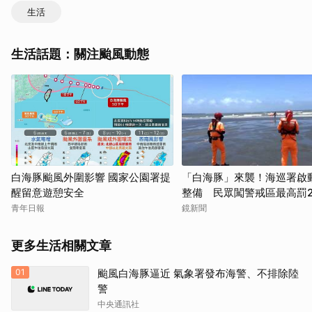
生活
生活話題：關注颱風動態
白海豚颱風外圍影響 國家公園署提
「白海豚」來襲！海巡署啟
醒留意遊憩安全
整備 民眾闖警戒區最高罰2
青年日報
鏡新聞
更多生活相關文章
01
颱風白海豚逼近 氣象署發布海警、不排除陸
警
中央通訊社