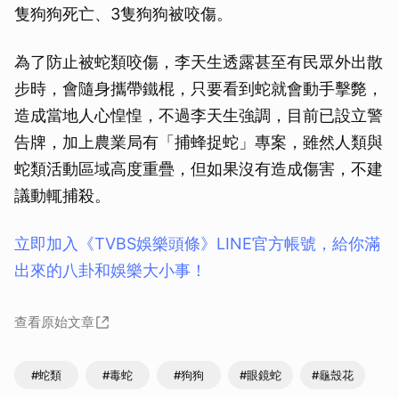
隻狗狗死亡、3隻狗狗被咬傷。
為了防止被蛇類咬傷，李天生透露甚至有民眾外出散
步時，會隨身攜帶鐵棍，只要看到蛇就會動手擊斃，
造成當地人心惶惶，不過李天生強調，目前已設立警
告牌，加上農業局有「捕蜂捉蛇」專案，雖然人類與
蛇類活動區域高度重疊，但如果沒有造成傷害，不建
議動輒捕殺。
立即加入《TVBS娛樂頭條》LINE官方帳號，給你滿
出來的八卦和娛樂大小事！
查看原始文章
#蛇類
#毒蛇
#狗狗
#眼鏡蛇
#龜殼花