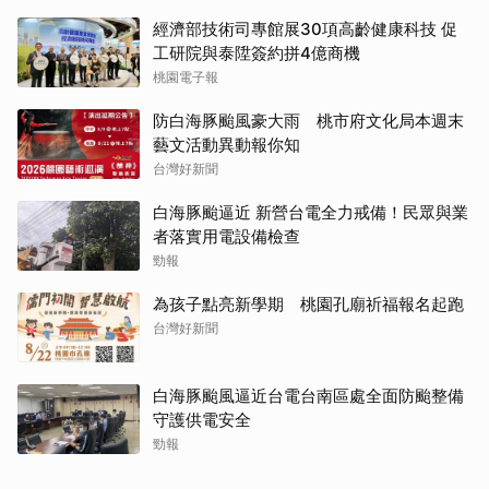
經濟部技術司專館展30項高齡健康科技 促
工研院與泰陞簽約拼4億商機
桃園電子報
防白海豚颱風豪大雨 桃市府文化局本週末
藝文活動異動報你知
台灣好新聞
白海豚颱逼近 新營台電全力戒備！民眾與業
者落實用電設備檢查
勁報
為孩子點亮新學期 桃園孔廟祈福報名起跑
台灣好新聞
白海豚颱風逼近台電台南區處全面防颱整備
守護供電安全
勁報