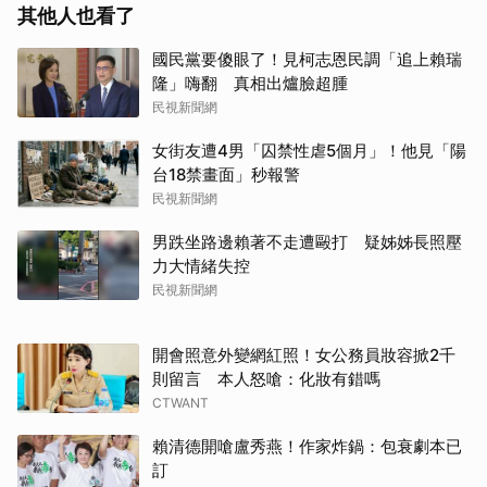
其他人也看了
國民黨要傻眼了！見柯志恩民調「追上賴瑞
隆」嗨翻 真相出爐臉超腫
民視新聞網
女街友遭4男「囚禁性虐5個月」！他見「陽
台18禁畫面」秒報警
民視新聞網
男跌坐路邊賴著不走遭毆打 疑姊姊長照壓
力大情緒失控
民視新聞網
開會照意外變網紅照！女公務員妝容掀2千
則留言 本人怒嗆：化妝有錯嗎
CTWANT
賴清德開嗆盧秀燕！作家炸鍋：包衰劇本已
訂