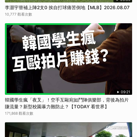
李灝宇替補上陣2支0 挨自打球痛苦倒地【MLB】2026.08.07
10,777 觀看次數
09:21
韓國學生瘋「夜叉」！空手互毆宛如鬥陣俱樂部，背後為拍片
賺流量？新型校園暴力難防止？【TODAY 看世界】
171,868 觀看次數