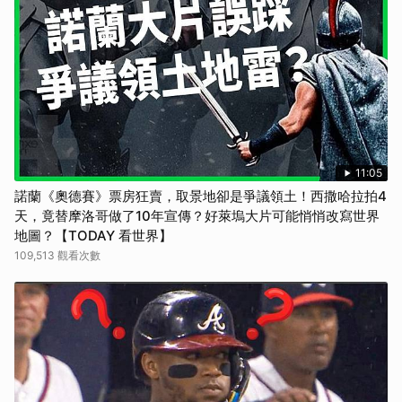
11:05
諾蘭《奧德賽》票房狂賣，取景地卻是爭議領土！西撒哈拉拍4
天，竟替摩洛哥做了10年宣傳？好萊塢大片可能悄悄改寫世界
地圖？【TODAY 看世界】
109,513 觀看次數