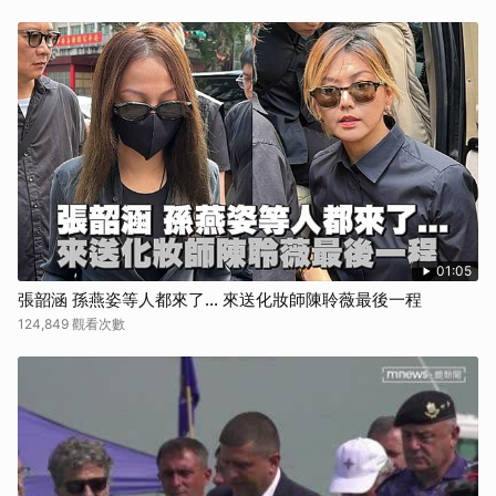
01:05
張韶涵 孫燕姿等人都來了... 來送化妝師陳聆薇最後一程
124,849 觀看次數