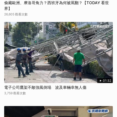
偷藏歐洲、摩洛哥角力？西班牙為何被罵翻？【TODAY 看世
界】
26,605 觀看次數
01:32
電子公司鷹架不敵強風倒塌 波及車輛幸無人傷
3,759 觀看次數