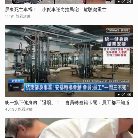
01:24
取消
屏東死亡車禍！ 小貨車逆向撞民宅 駕駛傷重亡
11,191 觀看次數
01:46
統一旗下健身房「退場」！ 會員轉會籍卡關：員工都不知道
48,133 觀看次數