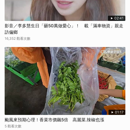
02:41
影音／李多慧生日「砸50萬做愛心」！ 載「滿車物資」親走
訪偏鄉
16,352 觀看次數
01:17
颱風來預期心理！香菜市價飆5倍 高麗菜.辣椒也漲
5 觀看次數