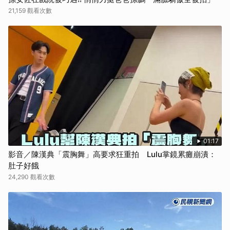
21,159 觀看次數
01:17
影音／陳漢典「震胸舞」高要求狂重拍 Lulu掌鏡累癱崩潰：
肚子好餓
24,290 觀看次數