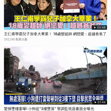
00:48
王仁甫學霸兒子加拿大畢業！ 18歲變超帥 網戀愛：超越爸爸了
352,195 觀看次數
01:48
驚悚墜樓案曝! 小狗從"3樓墜落" 警調監視器畫面全曝光