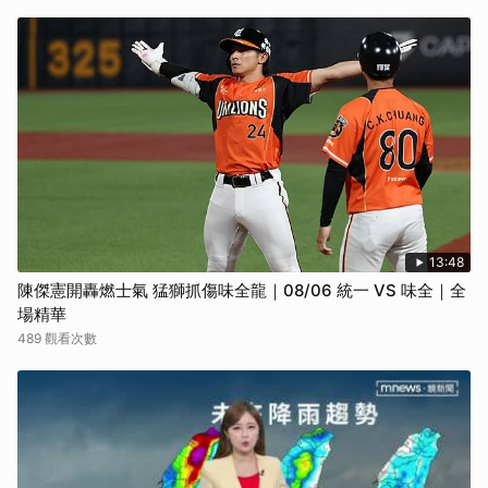
13:48
陳傑憲開轟燃士氣 猛獅抓傷味全龍｜08/06 統一 VS 味全｜全
場精華
489 觀看次數