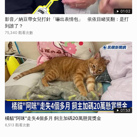
01:02
影音／納豆帶女兒打針「嚇出表情包」 依依目睹笑翻：是打
到誰了？
75,340 觀看次數
01:53
橘貓"阿咪"走失4個多月 飼主加碼20萬懸賞獎金
6,513 觀看次數