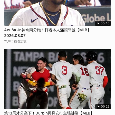
00:46
Acuña Jr.神奇兩分砲！打者本人滿頭問號【MLB】
2026.08.07
21,625 觀看次數
00:29
第13局才分高下！Durbin再見安打主場沸騰【MLB】