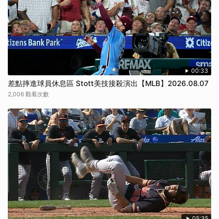
00:33
差點摔進球員休息區 Stott美技接殺演出【MLB】2026.08.07
2,006 觀看次數
05:35