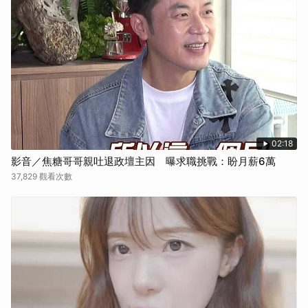
02:18
影音／焦糖哥哥親吐退政壇主因 曝求職挑戰：盼月薪6萬
37,829 觀看次數