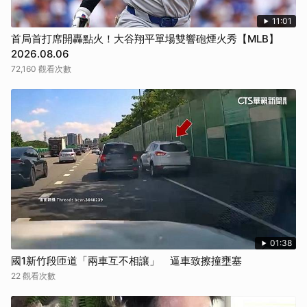
11:01
首局首打席開轟點火！大谷翔平單場雙響砲煙火秀【MLB】
2026.08.06
72,160 觀看次數
01:38
國1新竹段匝道「兩車互不相讓」 逼車致擦撞壅塞
22 觀看次數