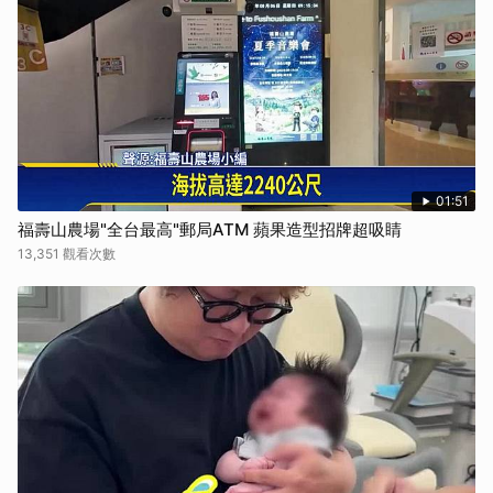
01:51
福壽山農場"全台最高"郵局ATM 蘋果造型招牌超吸睛
13,351 觀看次數