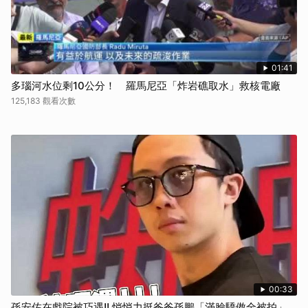
01:41
多瑙河水位剩10公分！ 羅馬尼亞「炸岩礁取水」救核電廠
125,183 觀看次數
00:33
孫安佐在戲院被巧遇!! 悄悄力挺爸爸孫鵬「滿臉驕傲全被拍」