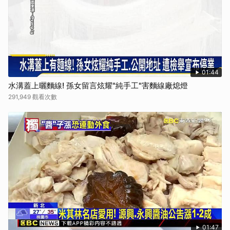
01:44
水溝蓋上曬麵線! 孫女留言炫耀"純手工"害麵線廠熄燈
291,949 觀看次數
01:47