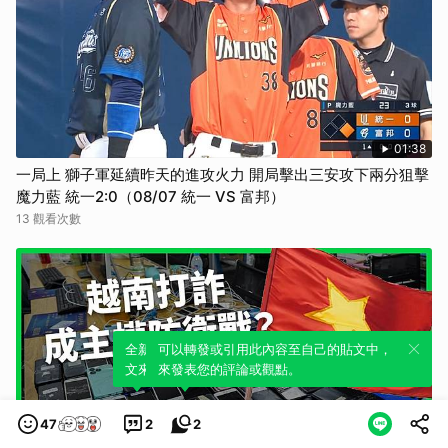
01:38
一局上 獅子軍延續昨天的進攻火力 開局擊出三安攻下兩分狙擊
魔力藍 統一2:0（08/07 統一 VS 富邦）
13 觀看次數
全新體驗！一鍵引用此內容，透過發布貼
可以轉發或引用此內容至自己的貼文中，
文來輕鬆表達個人立場。
來發表您的評論或觀點。
47
2
2