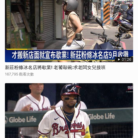
01:26
新莊粉條冰名店將歇業! 老饕敲碗:求老闆女兒接班
167,795 觀看次數