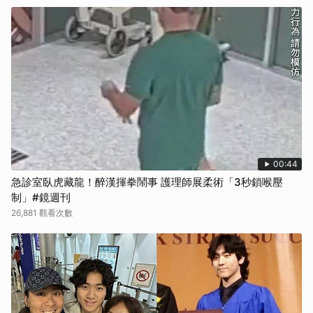
00:44
急診室臥虎藏龍！醉漢揮拳鬧事 護理師展柔術「3秒鎖喉壓
制」#鏡週刊
26,881 觀看次數