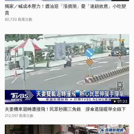
獨家／喊成本壓力！醬油迎「漲價潮」憂「連鎖效應」小吃變
貴
80,730 觀看次數
01:33
夫妻機車迴轉遭撞飛！民眾秒圍三角錐 撐傘遮陽暖舉全錄下
212,397 觀看次數