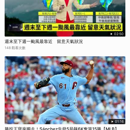
02:50
週末至下週一颱風最靠近 留意天氣狀況
148 觀看次數
01:16
勝投王寶座獨走！Sánchez先發5局飆6K奪第15勝【MLB】