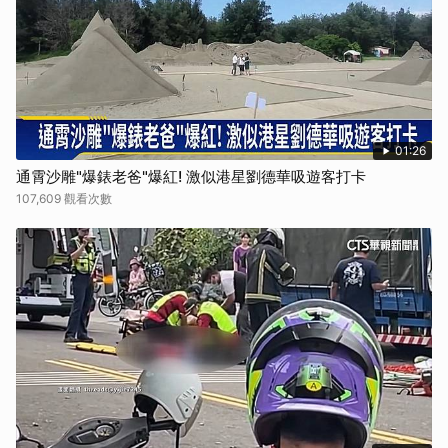
01:26
通霄沙雕"爆錶老爸"爆紅! 激似港星劉德華吸遊客打卡
107,609 觀看次數