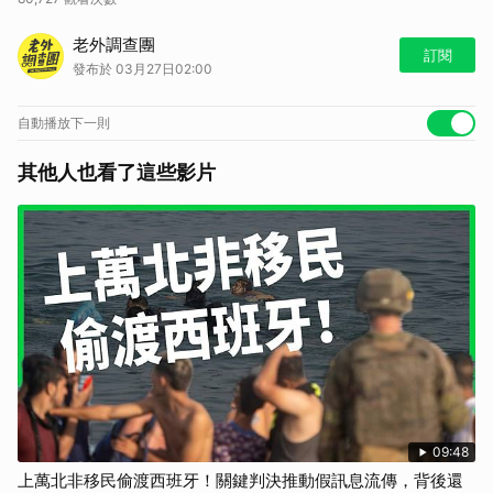
鎖定老外調查團讓老外帶你去冒險！
老外調查團
訂閱
發布於 03月27日02:00
自動播放下一則
其他人也看了這些影片
09:48
上萬北非移民偷渡西班牙！關鍵判決推動假訊息流傳，背後還