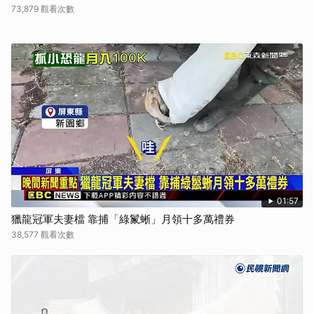
73,879 觀看次數
01:57
獵龍冠軍夫妻檔 靠捕「綠鬣蜥」月領十多萬禮券
38,577 觀看次數