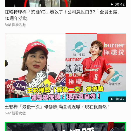
00:42
狂粉持球桿「怒砸YG」奏效了！公司急改口BP「全員出席」
10週年活動
848 觀看次數
00:47
王彩樺「最後一次」修修臉 滿意現況喊：現在很自然！
592 觀看次數