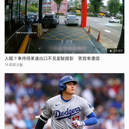
01:07
人呢？車停得來速出口不見駕駛蹤影 害貨車遭擋
18 觀看次數