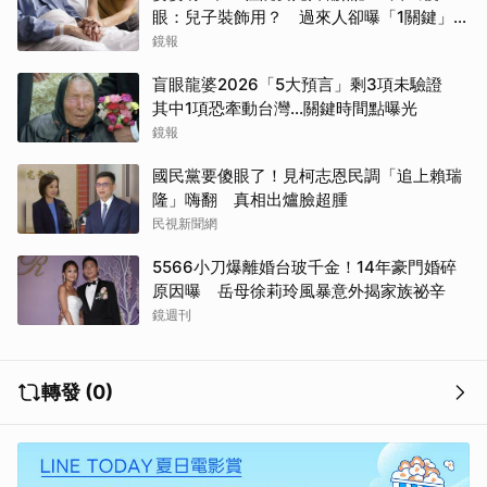
眼：兒子裝飾用？ 過來人卻曝「1關鍵」才
做決定
鏡報
盲眼龍婆2026「5大預言」剩3項未驗證
其中1項恐牽動台灣...關鍵時間點曝光
鏡報
國民黨要傻眼了！見柯志恩民調「追上賴瑞
隆」嗨翻 真相出爐臉超腫
民視新聞網
5566小刀爆離婚台玻千金！14年豪門婚碎
原因曝 岳母徐莉玲風暴意外揭家族祕辛
鏡週刊
轉發 (0)