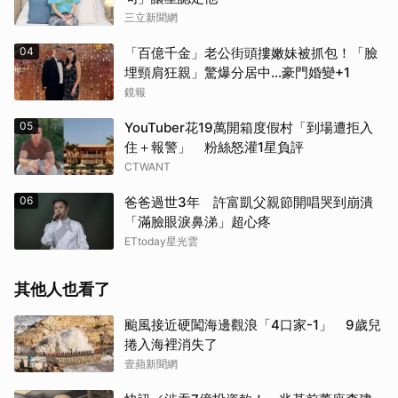
三立新聞網
04
「百億千金」老公街頭摟嫩妹被抓包！「臉
埋頸肩狂親」驚爆分居中...豪門婚變+1
鏡報
05
YouTuber花19萬開箱度假村「到場遭拒入
住＋報警」 粉絲怒灌1星負評
CTWANT
06
爸爸過世3年 許富凱父親節開唱哭到崩潰
「滿臉眼淚鼻涕」超心疼
ETtoday星光雲
其他人也看了
颱風接近硬闖海邊觀浪「4口家-1」 9歲兒
捲入海裡消失了
壹蘋新聞網