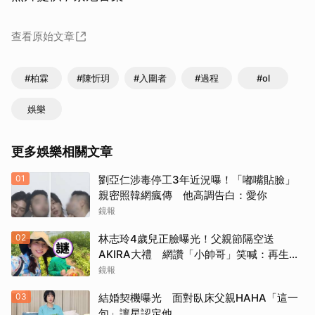
查看原始文章
#柏霖
#陳忻玥
#入圍者
#過程
#ol
娛樂
更多娛樂相關文章
01
劉亞仁涉毒停工3年近況曝！「嘟嘴貼臉」
親密照韓網瘋傳 他高調告白：愛你
鏡報
02
林志玲4歲兒正臉曝光！父親節隔空送
AKIRA大禮 網讚「小帥哥」笑喊：再生一
個
鏡報
03
結婚契機曝光 面對臥床父親HAHA「這一
句」讓星認定他