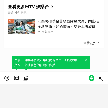
查看更多MTV 娛樂台
最近1小時結果
01
閻奕格攜手金曲級團隊葛大為、陶山推
全新單曲〈起始畫面〉變身上班族破關
冒險
MTV 娛樂台
查看更多
全新體驗！一鍵引用此內容，透過發布貼
可以轉發或引用此內容至自己的貼文中，
文來輕鬆表達個人立場。
來發表您的評論或觀點。
類別
服務條款
隱私權政策
服務聲明
© LINE Plus Corporation