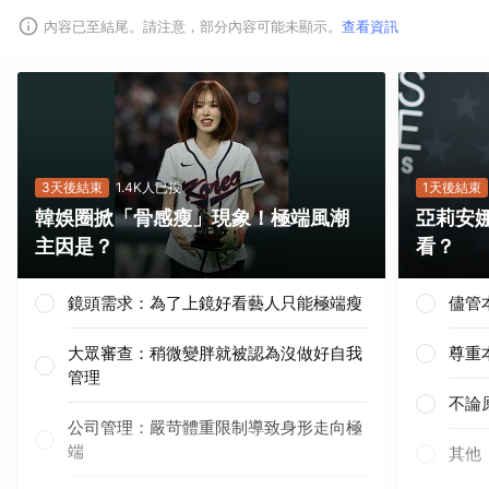
內容已至結尾。請注意，部分內容可能未顯示。
查看資訊
3天後結束
1.4K人已投
1天後結束
韓娛圈掀「骨感瘦」現象！極端風潮
亞莉安
主因是？
看？
鏡頭需求：為了上鏡好看藝人只能極端瘦
儘管
大眾審查：稍微變胖就被認為沒做好自我
尊重
管理
不論
公司管理：嚴苛體重限制導致身形走向極
端
其他