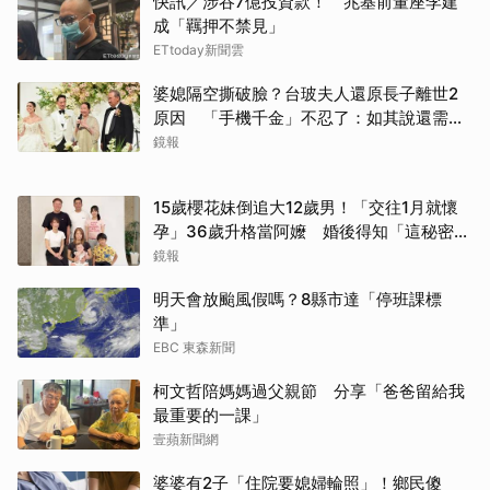
快訊／涉吞7億投資款！ 兆基前董座李建
成「羈押不禁見」
ETtoday新聞雲
婆媳隔空撕破臉？台玻夫人還原長子離世2
原因 「手機千金」不忍了：如其說還需要
離開嗎？
鏡報
15歲櫻花妹倒追大12歲男！「交往1月就懷
取消
孕」36歲升格當阿嬤 婚後得知「這秘密」
傻眼了
鏡報
明天會放颱風假嗎？8縣市達「停班課標
準」
EBC 東森新聞
柯文哲陪媽媽過父親節 分享「爸爸留給我
最重要的一課」
壹蘋新聞網
婆婆有2子「住院要媳婦輪照」！鄉民傻