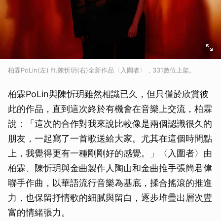
柏霖PoLin(左) ft.陳忻玥(右)全新作品〈入圍者〉，331數位上架。
柏霖PoLin與陳忻玥雖然相識已久，但只僅於欣賞彼
此的作品，直到這次終於有機會在音樂上交流，柏霖
說：「這次的合作對我來說比較像是兩個認識很久的
朋友，一起寫了一首歌送給大家。尤其在這個時間點
上，我覺得更有一種剛剛好的感覺。」〈入圍者〉由
柏霖、陳忻玥與金曲製作人陶山和金曲推手張簡君偉
聯手作曲，以華語流行音樂為基底，揉合搖滾的推進
力，也保留抒情歌的細膩與留白，逐步堆疊出層次豐
富的情緒張力。