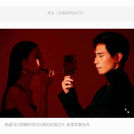
廣告（請繼續閱讀本文）
柏霖(右)與陳忻玥(左)彼此欣賞已久 首度音樂合作