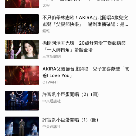
太報
不只偷學林志玲！AKIRA台北開唱4歲兒突
獻聲「父親節快樂」 嚇到重播確認：是我
兒子
鏡報
拋開阿湯哥光環 20歲舒莉愛丁堡藝穗節
「一人飾四角」驚豔全場
三立新聞網
AKIRA父親節台北開唱 兒子驚喜獻聲「爸
爸I Love You」
CTWANT
許富凱小巨蛋開唱（2）(圖)
中央通訊社
許富凱小巨蛋開唱（1）(圖)
中央通訊社