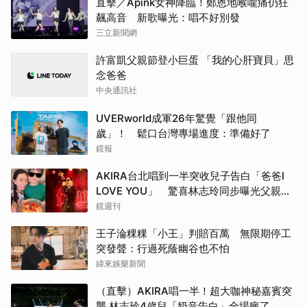
直擊／Apink女神降臨！鄭恩地喉嚨痛仍狂
飆高音 新歌曝光：唱不好別發
三立新聞網
許富凱父親節登小巨蛋 「我的心肝寶貝」思
念爸爸
中央通訊社
UVERworld成軍26年驚覺「跟他同
歲」！ 鬆口台灣專場進度：準備好了
鏡報
AKIRA台北唱到一半突收兒子告白「爸爸I
LOVE YOU」 驚喜林志玲同步曝光父親節
「披薩蛋糕」
鏡週刊
王子淪粿粿「小王」判賠百萬 無限期停工
突發聲：行過死蔭幽谷也不怕
緯來娛樂新聞
（直擊）AKIRA唱一半！超大咖神秘嘉賓突
襲 林志玲4歲兒「奶音告白」全場瘋了