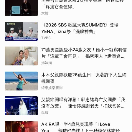
周興哲自爆遭退稿3次掏空靈感 跨過低谷
「疼痛它會值得」
太報
《2026 SBS 歌謠大戰SUMMER》登場
YENA、izna祭「洗腦神曲」
TVBS
71歲男星認愛小24歲女友！她小一就寫明信
片「這輩子會再見」 揭密兩人七世重逢奇
緣
姊妹淘
木木父親節歡慶26歲生日 哭著許下人生終
極願望
緯來娛樂新聞
父親節開唱有洋蔥！郭忠祐為亡父圓夢「我
沒有放棄」 陳怡婷感謝老天「把我爸爸還
給我」
鏡報
AKIRA唱一半4歲兒突現聲「I Love
You」 羞喊好赤裸！下一秒模仿林志玲