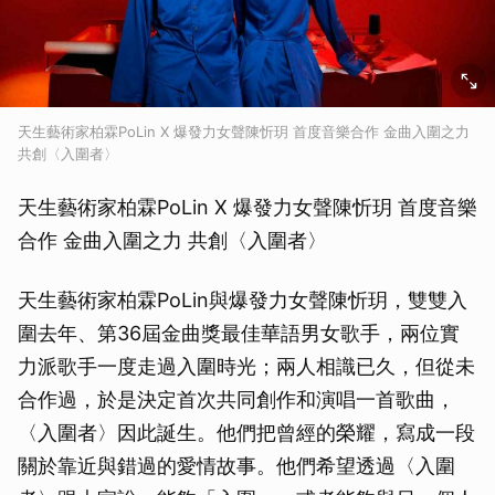
天生藝術家柏霖PoLin X 爆發力女聲陳忻玥 首度音樂合作 金曲入圍之力
共創〈入圍者〉
天生藝術家柏霖PoLin X 爆發力女聲陳忻玥 首度音樂
合作 金曲入圍之力 共創〈入圍者〉
天生藝術家柏霖PoLin與爆發力女聲陳忻玥，雙雙入
圍去年、第36屆金曲獎最佳華語男女歌手，兩位實
力派歌手一度走過入圍時光；兩人相識已久，但從未
合作過，於是決定首次共同創作和演唱一首歌曲，
〈入圍者〉因此誕生。他們把曾經的榮耀，寫成一段
關於靠近與錯過的愛情故事。他們希望透過〈入圍