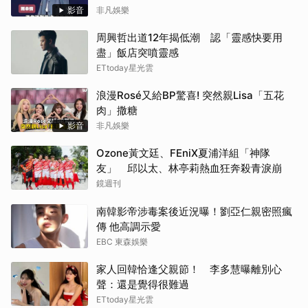
影音
非凡娛樂
周興哲出道12年揭低潮 認「靈感快要用
盡」飯店突噴靈感
ETtoday星光雲
浪漫Rosé又給BP驚喜! 突然親Lisa「五花
肉」撒糖
影音
非凡娛樂
Ozone黃文廷、FEniX夏浦洋組「神隊
友」 邱以太、林亭莉熱血狂奔殺青淚崩
鏡週刊
南韓影帝涉毒案後近況曝！劉亞仁親密照瘋
傳 他高調示愛
EBC 東森娛樂
家人回韓恰逢父親節！ 李多慧曝離別心
聲：還是覺得很難過
ETtoday星光雲