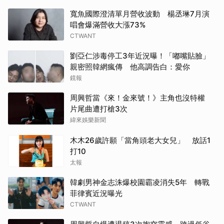
寬魚國際澄清單月營收波動 楊丞琳7月演
唱會爆滿營收大漲73%
CTWANT
劉亞仁涉毒停工3年近況曝！「嘟嘴貼臉」
親密照韓網瘋傳 他高調告白：愛你
鏡報
周興哲當《來！金來號！》主角也沒特權
片尾曲遭打槍3次
緯來娛樂新聞
木木26歲許願「當角頭老大女兒」 放話1
打10
太報
韓劇男神金志洙爆校園霸凌消失5年 轉戰
菲律賓近況曝光
CTWANT