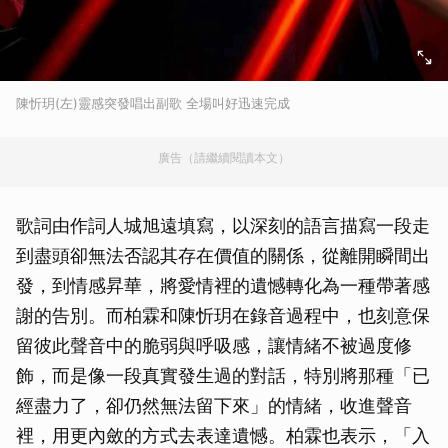
陳忻玥(左)靈感突發唱出副歌 全場叫好迅速完成
廣告（請繼續閱讀本文）
歌詞由作詞人城旭遠填寫，以深刻的語言描寫一段走
到盡頭卻無法否認其存在價值的關係，從離開瞬間出
發，到情感昇華，將愛情裡的遺憾轉化為一種帶著感
謝的告別。而柏霖和陳忻玥在錄音過程中，也刻意保
留彼此聲音中的脆弱與呼吸感，讓情緒不被過度修
飾，而是像一段真實發生過的對話，特別將那種「已
經盡力了，卻仍然無法留下來」的情緒，收進聲音
裡，用更內斂的方式去表達遺憾。柏霖也表示，「入