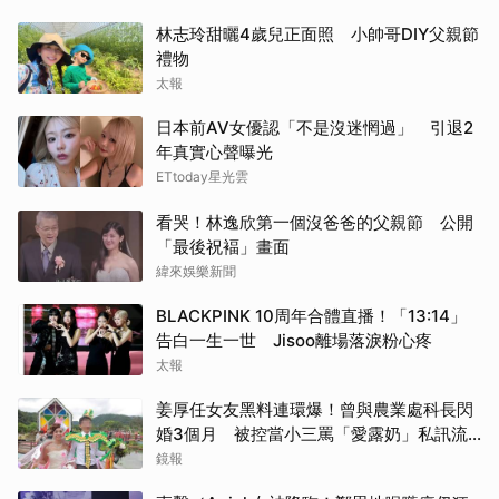
林志玲甜曬4歲兒正面照 小帥哥DIY父親節
禮物
太報
日本前AV女優認「不是沒迷惘過」 引退2
年真實心聲曝光
ETtoday星光雲
看哭！林逸欣第一個沒爸爸的父親節 公開
「最後祝褔」畫面
緯來娛樂新聞
BLACKPINK 10周年合體直播！「13:14」
告白一生一世 Jisoo離場落淚粉心疼
太報
姜厚任女友黑料連環爆！曾與農業處科長閃
婚3個月 被控當小三罵「愛露奶」私訊流
出
鏡報