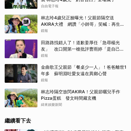
自由電子報
林志玲4歲兒正臉曝光！父親節隔空送
AKIRA大禮 網讚「小帥哥」笑喊：再生一
個
鏡報
田路路找錯人了！道歉姜厚任「急尋楊光
友」 改口開第一槍批評曹雨婷「是自己太
衝動」
鏡報
金曲歌王父親節「餐桌少一人」！爸爸離世1
年多 蘇明淵吐愛女遠在異鄉心聲
鏡報
林志玲隔空放閃AKIRA！父親節曬兒手作
Pizza蛋糕 發文時間藏玄機
緯來娛樂新聞
繼續看下去