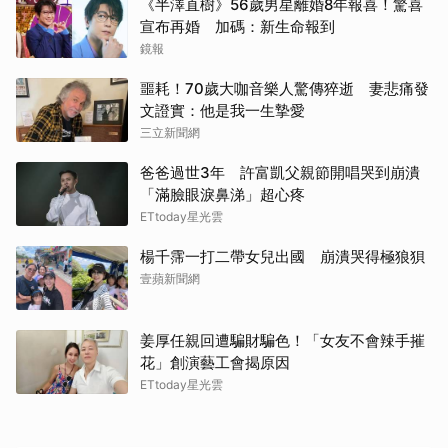
《半澤直樹》56歲男星離婚8年報喜！驚喜
宣布再婚 加碼：新生命報到
鏡報
噩耗！70歲大咖音樂人驚傳猝逝 妻悲痛發
文證實：他是我一生摯愛
三立新聞網
爸爸過世3年 許富凱父親節開唱哭到崩潰
「滿臉眼淚鼻涕」超心疼
ETtoday星光雲
楊千霈一打二帶女兒出國 崩潰哭得極狼狽
壹蘋新聞網
姜厚任親回遭騙財騙色！「女友不會辣手摧
花」創演藝工會揭原因
ETtoday星光雲