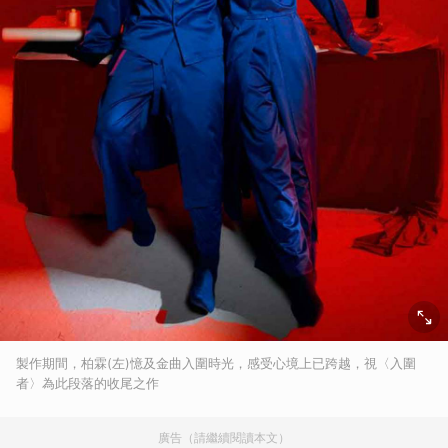
製作期間，柏霖(左)憶及金曲入圍時光，感受心境上已跨越，視〈入圍
者〉為此段落的收尾之作
廣告（請繼續閱讀本文）