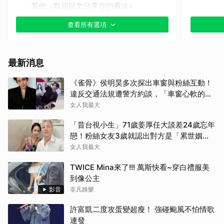
其他（歡迎貼文分享你的看法）
查看所有選項
最新消息
《雀骨》侯明昊多次探出車窗與粉絲互動！
違反交通法規遭警方約談，「車窗心軟的
神」上熱搜
女人我最大
「昔台視小生」71歲姜厚任大談差24歲忘年
戀！粉絲女友3歲就認出對方是「累世姻
緣」
女人我最大
TWICE Mina來了!!! 萬斯快看~穿白禮服美
到像公主
影音
非凡娛樂
許富凱二度攻蛋變超瘦！ 強碰颱風不怕情歌
連發