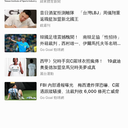
緯來體育新聞
昔日酒駕拒測離隊 「台灣LBJ」周儀翔重
返職籃加盟新北國王
鏡週刊
韓國足壇震撼醜聞！ 南韓足協「性招待」
外籍裁判，西村雄一、伊爾馬托夫等名哨捲
入爭議
Go Goal 勁球網
西甲》兒時手寫C羅球衣照瘋傳！ 19歲迪
奧曼德加盟皇馬兒時美夢成真
麗台運動
FBI 內部通報曝光 梅西遭炸彈恐嚇、C羅
遇跟蹤騷擾、法裁判收 6,000 條死亡威脅
Go Goal 勁球網