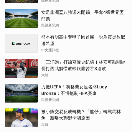
民視新聞網
女足非洲盃八強週末開踢 爭奪4張世界盃
門票
民視新聞網
熊本有明高中奪甲子園首勝 盼為震災故鄉
送希望
中央通訊社
「三洋砲」打線寫隊史紀錄！林安可敲關鍵
長打西武獅惜敗軟銀鷹苦吞3連敗
太報
力挺UEFA！英格蘭女足名將Lucy
Bronze：不惜抵制FIFA賽事
民視新聞網
被小熊交易反成轉機？「龍仔」轉戰馬林
魚 親曝大聯盟卡關原因
鏡報