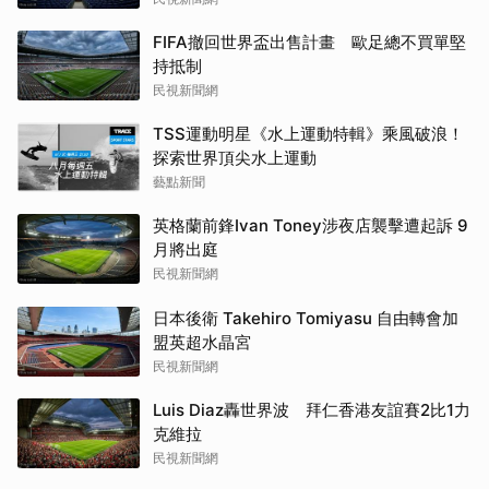
FIFA撤回世界盃出售計畫 歐足總不買單堅
持抵制
民視新聞網
TSS運動明星《水上運動特輯》乘風破浪！
探索世界頂尖水上運動
藝點新聞
英格蘭前鋒Ivan Toney涉夜店襲擊遭起訴 9
月將出庭
民視新聞網
日本後衛 Takehiro Tomiyasu 自由轉會加
盟英超水晶宮
民視新聞網
Luis Diaz轟世界波 拜仁香港友誼賽2比1力
克維拉
民視新聞網