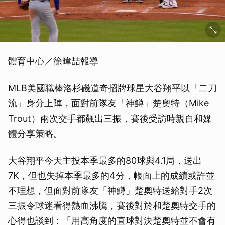
體育中心／徐暐喆報導
MLB美國職棒洛杉磯道奇招牌球星大谷翔平以「二刀
流」身分上陣，面對前隊友「神鱒」楚奧特（Mike
Trout）兩次交手都飆出三振，賽後受訪時親自和媒
體分享策略。
大谷翔平今天主投本季最多的80球與4.1局，送出
7K，但也失掉本季最多的4分，帳面上的成績或許並
不理想，但面對前隊友「神鱒」楚奧特送給對手2次
三振令球迷看得熱血沸騰，賽後對於和楚奧特交手的
心得也談到：「用高角度的直球對決楚奧特並不會有