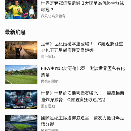
世界盃奪冠仍留遺憾 3大球星為何終生無緣
歐冠？
我只想寫寫體育
最新消息
足球》世紀婚禮本週登場！ C羅返鄉砸重
金包下五星飯店迎娶喬姬娜
麗台運動
FIFA主席出訪哥倫比亞 避談世界盃私有化
風暴
民視新聞網
世足》世足維安機密檔案曝光！ 揭露梅西
遭炸彈威脅、C羅遇瘋狂球迷跟蹤
麗台運動
國際足總主席遭挪威逼宮 盟友力挺引爆足
壇分裂
民視新聞網