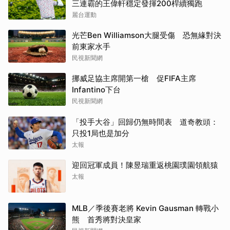
三連霸的王偉軒穩定發揮200桿續獨跑
麗台運動
光芒Ben Williamson大腿受傷 恐無緣對決
前東家水手
民視新聞網
挪威足協主席開第一槍 促FIFA主席
Infantino下台
民視新聞網
「投手大谷」回歸仍無時間表 道奇教頭：
只投1局也是加分
太報
迎回冠軍成員！陳昱瑞重返桃園璞園領航猿
太報
MLB／季後賽老將 Kevin Gausman 轉戰小
熊 首秀將對決皇家