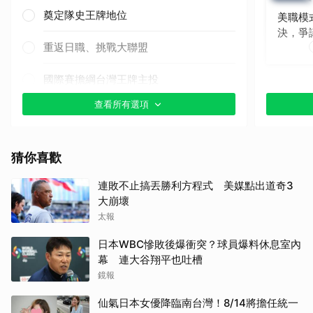
奠定隊史王牌地位
美職模
決，爭
重返日職、挑戰大聯盟
國際賽擔綱台灣王牌主投
查看所有選項
其他（歡迎貼文分享）
猜你喜歡
連敗不止搞丟勝利方程式 美媒點出道奇3
大崩壞
太報
日本WBC慘敗後爆衝突？球員爆料休息室內
幕 連大谷翔平也吐槽
鏡報
仙氣日本女優降臨南台灣！8/14將擔任統一