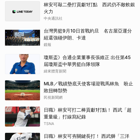
林安可敲二壘打貢獻1打點 西武仍不敵軟銀
火力
中央通訊社
台灣男籃9月10日首戰約旦 名古屋亞運分
組還強碰伊朗、卡達
鏡報
瓊斯盃》合通企業董事長張維正 出任第45
屆瓊斯盃中華男籃白隊領隊
緯來體育新聞
MLB／戰績墊底天使客場迎戰馬林魚 盼止
敗扭轉頹勢
民視新聞網
日職》林安可打二棒貢獻1打點！ 西武「超
重量級」打線寫紀錄
TSNA
日職》林安可夯關鍵長打！ 西武獅「三洋