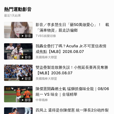
熱門運動影音
最近1天結果
影音／李多慧生日「砸50萬做愛心」！ 載
「滿車物資」親走訪偏鄉
取消
影音
TVBS娛樂頭條
我轟全壘打了嗎？Acuña Jr.不可置信表情
成焦點【MLB】2026.08.07
影音
美國職棒大聯盟
雙盜壘製造致勝失誤！小熊延長賽再見奪勝
【MLB】2026.08.07
影音
美國職棒大聯盟
陳傑憲開轟燃士氣 猛獅抓傷味全龍｜08/06
統一 VS 味全｜全場精華
影音
中華職棒
四局上 還得是你陳傑憲 統一隊長2分砲炸裂