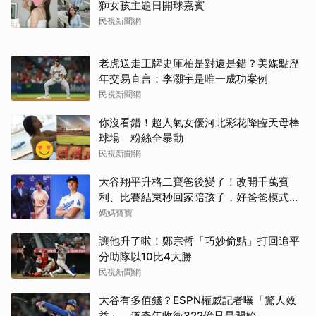
獅女孩主題日開球嘉賓
民視新聞網
老虎送走王牌史庫柏是對還是錯？美媒點歷
年交易直言：李灝宇是唯一成功案例
民視新聞網
你沒看錯！超人氣女優河北彩花降臨天母棒
球場 粉絲全暴動
民視新聞網
大谷翔平升格二寶爸後變了！改開千萬賓
利、比賽結束秒回家陪孩子，好爸爸模式全
開
媽媽寶寶
讓他升了啦！鄭宗哲「巧妙偷點」打回追平
分助隊以10比4大勝
民視新聞網
大谷有多值錢？ESPN權威記者曝「驚人效
益」 道奇年收衝322億只是開始