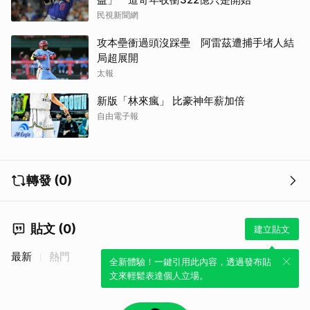
民視新聞網
攻本壘衝過頭沒踩壘 阿雷茲遭捕手堵人結
局超展開
太報
新版「林來瘋」 比豪神年薪加倍
自由電子報
轉發 (0)
貼文 (0)
建立貼文
最新
熱門
全新體驗！一鍵引用此內容，透過發布貼
文來輕鬆表達個人立場。