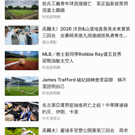
前兵工廠青年球員撞牆亡 英足協新規禁用
混凝土圍牆
民視新聞網
高爾夫》2026 洋房&山溪地真善美未來賽第
三回合 吉桑晴美後九洞連續抓鳥勇奪生涯
首冠
麗台運動
MLB／教士新同學Robbie Ray週五首秀
迎戰強敵太空人
民視新聞網
James Trafford 破紀錄轉會里茲聯 稱不
需證明自己
民視新聞網
名古屋亞運男籃抽進死亡之組！中華隊連碰
約旦、伊朗、卡達
中天電視台
高爾夫》慶璉禾登豐公開賽第三回合 尋求