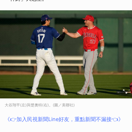
大谷翔平(左)與楚奧特(右)。(圖／美聯社)
《👉加入民視新聞Line好友，重點新聞不漏接👈》