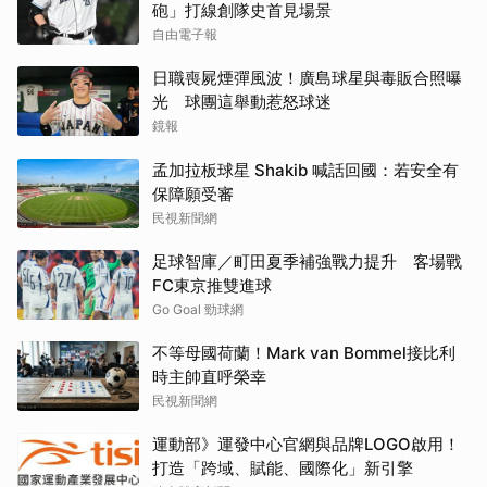
砲」打線創隊史首見場景
自由電子報
日職喪屍煙彈風波！廣島球星與毒販合照曝
光 球團這舉動惹怒球迷
鏡報
孟加拉板球星 Shakib 喊話回國：若安全有
保障願受審
民視新聞網
足球智庫／町田夏季補強戰力提升 客場戰
FC東京推雙進球
Go Goal 勁球網
不等母國荷蘭！Mark van Bommel接比利
時主帥直呼榮幸
民視新聞網
運動部》運發中心官網與品牌LOGO啟用！
打造「跨域、賦能、國際化」新引擎