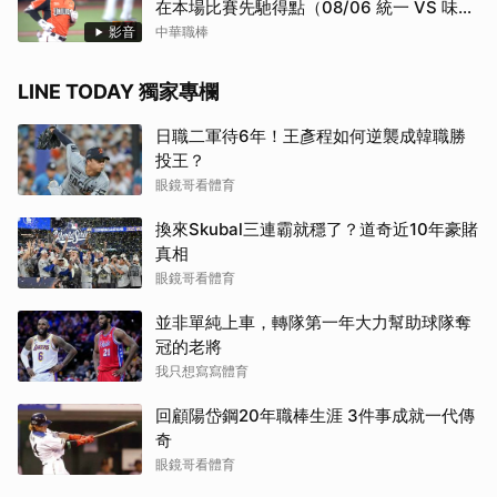
在本場比賽先馳得點（08/06 統一 VS 味
全）
影音
中華職棒
LINE TODAY 獨家專欄
日職二軍待6年！王彥程如何逆襲成韓職勝
投王？
眼鏡哥看體育
換來Skubal三連霸就穩了？道奇近10年豪賭
真相
眼鏡哥看體育
並非單純上車，轉隊第一年大力幫助球隊奪
冠的老將
我只想寫寫體育
回顧陽岱鋼20年職棒生涯 3件事成就一代傳
奇
眼鏡哥看體育