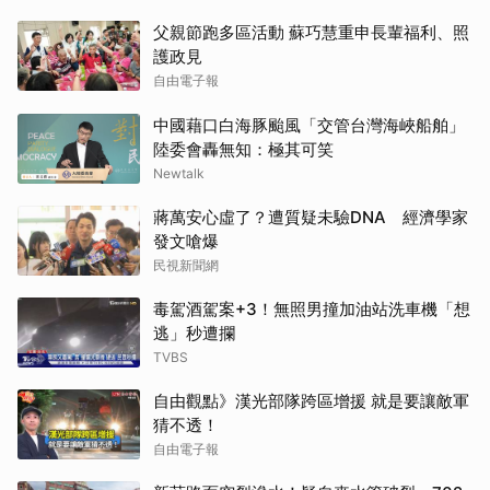
父親節跑多區活動 蘇巧慧重申長輩福利、照
護政見
自由電子報
中國藉口白海豚颱風「交管台灣海峽船舶」
陸委會轟無知：極其可笑
Newtalk
蔣萬安心虛了？遭質疑未驗DNA 經濟學家
發文嗆爆
民視新聞網
毒駕酒駕案+3！無照男撞加油站洗車機「想
逃」秒遭攔
TVBS
自由觀點》漢光部隊跨區增援 就是要讓敵軍
猜不透！
自由電子報