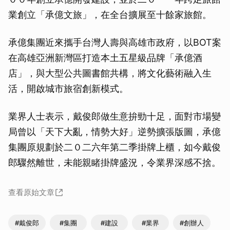
業創立「承億文旅」，在全台擴展至十餘家旅館。
承億集團近來攜手台灣人壽與高雄市政府，以BOT案
在高雄亞洲新灣區打造本土五星級品牌「承億酒
店」，與大型公共圖書館共構，將文化藝術融入生
活，開啟城市旅宿創新模式。
業界人士表示，戴俊郎做生意拚勁十足，面對市場變
局曾以「天下大亂，情勢大好」逆勢擴張版圖，承億
集團原規劃於二０二六年第二季掛牌上櫃，如今戴俊
郎驟然離世，未能親睹掛牌盛況，令業界深感不捨。
查看原始文章
#戴俊郎
#集團
#建設
#業界
#創辦人