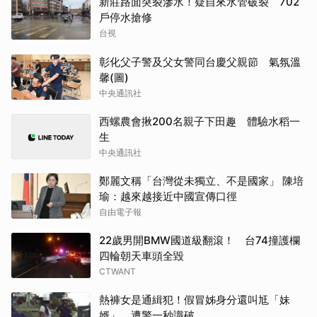
新莊路面突裂滲水！疑自來水管破裂 702
戶停水搶修
台視
彰化父子警及父女警同台慶父親節 氣氛溫
馨(圖)
中央通訊社
西螺農會揪200名親子下田趣 體驗水稻一
生
中央通訊社
鄭麗文稱「台灣從未獨立、不是國家」 陳培
瑜：越來越接近中國宣傳口徑
自由電子報
22歲男開BMW國道級翻滾！ 台74撞護欄
四輪朝天車頭全毀
CTWANT
熱褲女是通緝犯！假冒姊身分還叫尪「妹
婿」 遭警一秒識破