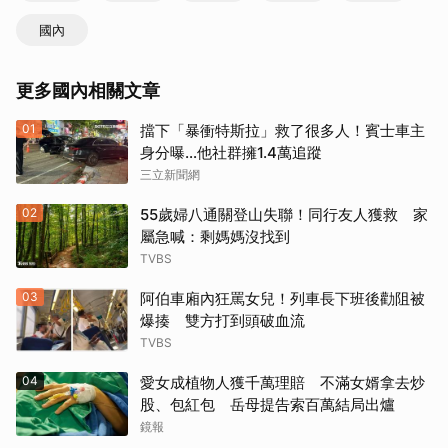
國內
更多國內相關文章
01
擋下「暴衝特斯拉」救了很多人！賓士車主
身分曝…他社群擁1.4萬追蹤
三立新聞網
02
55歲婦八通關登山失聯！同行友人獲救 家
屬急喊：剩媽媽沒找到
TVBS
03
阿伯車廂內狂罵女兒！列車長下班後勸阻被
爆揍 雙方打到頭破血流
TVBS
04
愛女成植物人獲千萬理賠 不滿女婿拿去炒
股、包紅包 岳母提告索百萬結局出爐
鏡報