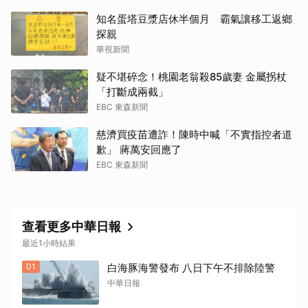
知名蛋塔豆漿店休半個月 霸氣讓移工返鄉
探親
華視新聞
疑不堪碎念！桃園老翁殺85歲妻 金屬拐杖
「打斷成兩截」
EBC 東森新聞
慈濟買疫苗遭詐！陳時中喊「不實指控者道
歉」 蔣萬安回應了
EBC 東森新聞
取消
查看更多中華日報
最近1小時結果
01
白海豚海警發布 八日下午不排除陸警
中華日報