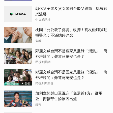
彰化父子警及父女警同台慶父親節 氣氛歡
樂溫馨
中央通訊社
桃園「公公殺了婆婆」收押！拐杖砸爛臉動
機曝光：不滿她碎碎念
太報
鄭麗文喊台灣不是國家又批綠「混混」 簡
舒培辣問：難道蔣萬安也是？
民視新聞網
鄭麗文喊台灣不是國家又批綠「混混」 簡
舒培辣問：難道蔣萬安也是？
影音
民視新聞影音
加利拿陸製口罩混充「免還近1億」 徵用
款 衛福部告輸原因出爐
鏡報