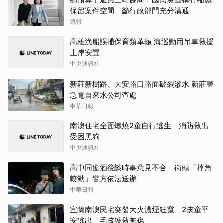
保留案件空間 籲行政部門充分溝通
鏡報
高雄漁船誤捕保育類革龜 海巡動用吊車救援
上岸安置
中央通訊社
新莊新樹路、大安路口路面破裂滲水 新莊警
急電自來水公司查處
中華日報
南澳住宅全面燃燒2童自行逃生 消防救出
受困黑狗
中央通訊社
高中同窗酒後談時事意見不合 街頭「摔角
較勁」警方依法送辦
中華日報
宜蘭南澳民宅突發大火濃煙狂竄 2孩童平
安逃出、毛孩獲救無傷