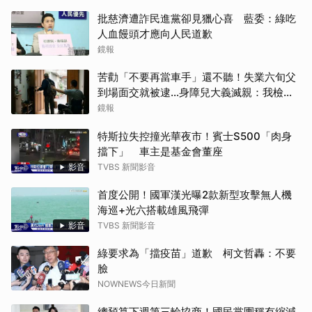
批慈濟遭詐民進黨卻見獵心喜 藍委：綠吃
人血饅頭才應向人民道歉
鏡報
苦勸「不要再當車手」還不聽！失業六旬父
到場面交就被逮…身障兒大義滅親：我檢舉
的
鏡報
特斯拉失控撞光華夜市！賓士S500「肉身
擋下」 車主是基金會董座
影音
TVBS 新聞影音
首度公開！國軍漢光曝2款新型攻擊無人機
海巡+光六搭載雄風飛彈
影音
TVBS 新聞影音
綠要求為「擋疫苗」道歉 柯文哲轟：不要
臉
NOWNEWS今日新聞
總預算下週第三輪協商！國民黨團稱有縮減