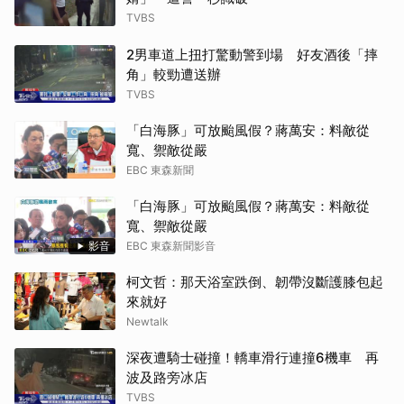
TVBS
2男車道上扭打驚動警到場 好友酒後「摔
角」較勁遭送辦
TVBS
「白海豚」可放颱風假？蔣萬安：料敵從
寬、禦敵從嚴
EBC 東森新聞
「白海豚」可放颱風假？蔣萬安：料敵從
寬、禦敵從嚴
影音
EBC 東森新聞影音
柯文哲：那天浴室跌倒、韌帶沒斷護膝包起
來就好
Newtalk
深夜遭騎士碰撞！轎車滑行連撞6機車 再
波及路旁冰店
TVBS