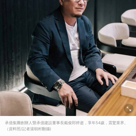
承億集團創辦人暨承億建設董事長戴俊郎猝逝，享年54歲，震驚業界。
（資料照/記者湯朝村翻攝)