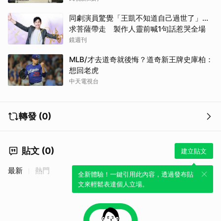
同劇演員驚覺「王凱不知道自己過世了」...
求菩薩帶走 製作人靈前喊1句話惹哭全場
鏡週刊
MLB/才去道奇就後悔？道奇新王牌史庫柏：
想回老虎
中天電視台
轉發 (0)
貼文 (0)
建立貼文
最新
熱門
全新體驗！一鍵引用此內容，透過發布貼
文來輕鬆表達個人立場。