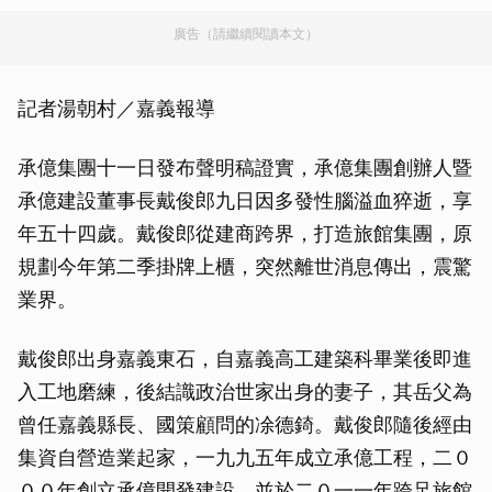
廣告（請繼續閱讀本文）
記者湯朝村／嘉義報導
承億集團十一日發布聲明稿證實，承億集團創辦人暨
承億建設董事長戴俊郎九日因多發性腦溢血猝逝，享
年五十四歲。戴俊郎從建商跨界，打造旅館集團，原
規劃今年第二季掛牌上櫃，突然離世消息傳出，震驚
業界。
戴俊郎出身嘉義東石，自嘉義高工建築科畢業後即進
入工地磨練，後結識政治世家出身的妻子，其岳父為
曾任嘉義縣長、國策顧問的凃德錡。戴俊郎隨後經由
集資自營造業起家，一九九五年成立承億工程，二０
００年創立承億開發建設，並於二０一一年跨足旅館