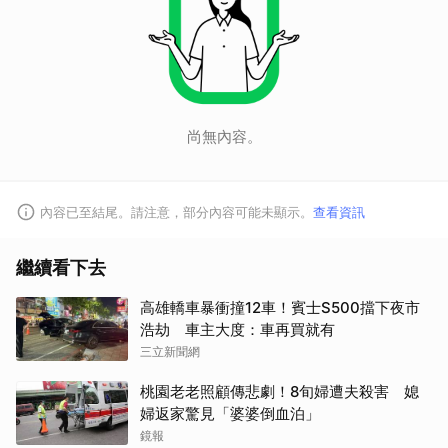
尚無內容。
內容已至結尾。請注意，部分內容可能未顯示。
查看資訊
繼續看下去
高雄轎車暴衝撞12車！賓士S500擋下夜市
浩劫 車主大度：車再買就有
三立新聞網
桃園老老照顧傳悲劇！8旬婦遭夫殺害 媳
婦返家驚見「婆婆倒血泊」
鏡報