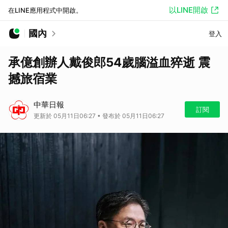
以LINE開啟
在LINE應用程式中開啟。
國內
登入
承億創辦人戴俊郎54歲腦溢血猝逝 震
撼旅宿業
中華日報
訂閱
更新於 05月11日06:27 • 發布於 05月11日06:27