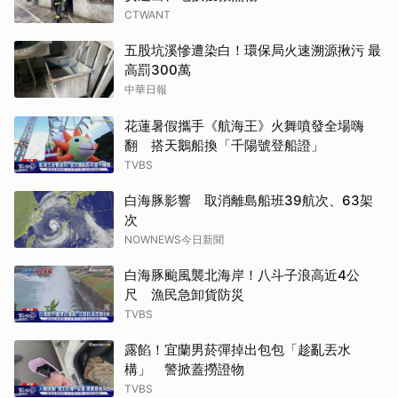
CTWANT
五股坑溪慘遭染白！環保局火速溯源揪污 最
高罰300萬
中華日報
花蓮暑假攜手《航海王》火舞噴發全場嗨
翻 搭天鵝船換「千陽號登船證」
TVBS
白海豚影響 取消離島船班39航次、63架
次
NOWNEWS今日新聞
白海豚颱風襲北海岸！八斗子浪高近4公
尺 漁民急卸貨防災
TVBS
露餡！宜蘭男菸彈掉出包包「趁亂丟水
構」 警掀蓋撈證物
TVBS