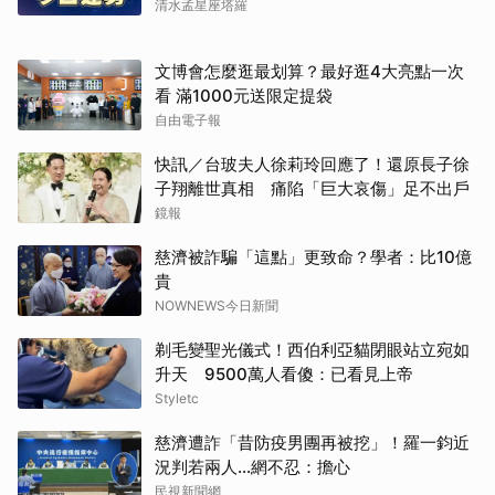
清水孟星座塔羅
文博會怎麼逛最划算？最好逛4大亮點一次
看 滿1000元送限定提袋
自由電子報
快訊／台玻夫人徐莉玲回應了！還原長子徐
子翔離世真相 痛陷「巨大哀傷」足不出戶
鏡報
慈濟被詐騙「這點」更致命？學者：比10億
貴
NOWNEWS今日新聞
剃毛變聖光儀式！西伯利亞貓閉眼站立宛如
升天 9500萬人看傻：已看見上帝
Styletc
慈濟遭詐「昔防疫男團再被挖」！羅一鈞近
況判若兩人…網不忍：擔心
民視新聞網