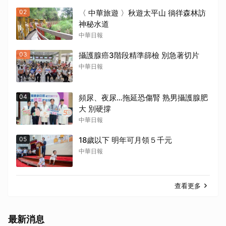
02
〈 中華旅遊 〉秋遊太平山 徜徉森林訪
神秘水道
中華日報
03
攝護腺癌3階段精準篩檢 別急著切片
中華日報
04
頻尿、夜尿…拖延恐傷腎 熟男攝護腺肥
大 別硬撐
中華日報
05
18歲以下 明年可月領５千元
中華日報
查看更多
最新消息