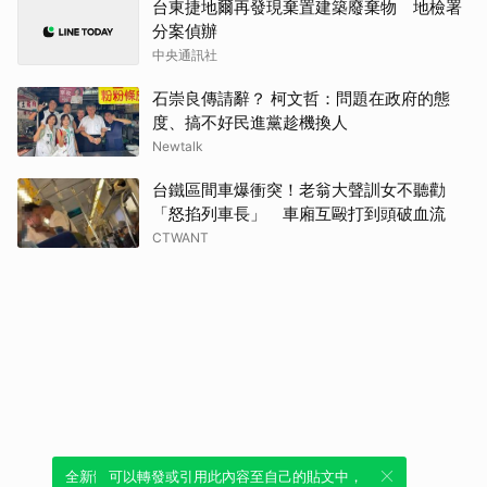
台東捷地爾再發現棄置建築廢棄物 地檢署
分案偵辦
中央通訊社
石崇良傳請辭？ 柯文哲：問題在政府的態
度、搞不好民進黨趁機換人
Newtalk
台鐵區間車爆衝突！老翁大聲訓女不聽勸
「怒掐列車長」 車廂互毆打到頭破血流
CTWANT
全新體驗！一鍵引用此內容，透過發布貼
可以轉發或引用此內容至自己的貼文中，