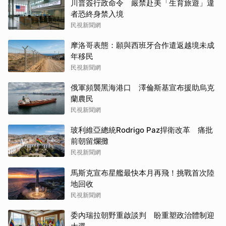
川普簽行政命令 嚴禁赴美「生育旅遊」違
者恐終身禁入境
民視新聞網
摩洛哥表態：願與西班牙合作遣返越境未成
年移民
民視新聞網
俄軍頻襲黑海港口 澤倫斯基宣布援助烏克
蘭農民
民視新聞網
玻利維亞總統Rodrigo Paz捍衛改革 痛批
前朝留爛攤
民視新聞網
馬斯克宣布星艦最快本月再飛！挑戰首次陸
地回收
民視新聞網
委內瑞拉朝野重啟談判 盼重塑政治體制迎