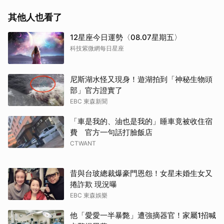
其他人也看了
12星座今日運勢〈08.07星期五〉
科技紫微網每日星座
尼斯湖水怪又現身！遊湖拍到「神秘生物頭
部」官方證實了
EBC 東森新聞
「車是我的、油也是我的」睡車竟被收住宿
費 官方一句話打臉飯店
CTWANT
昔與台玻總裁爆豪門恩怨！女星未婚生女又
捲詐欺 現況曝
EBC 東森娛樂
他「愛愛一半暴斃」遭強摘器官！家屬1招喊