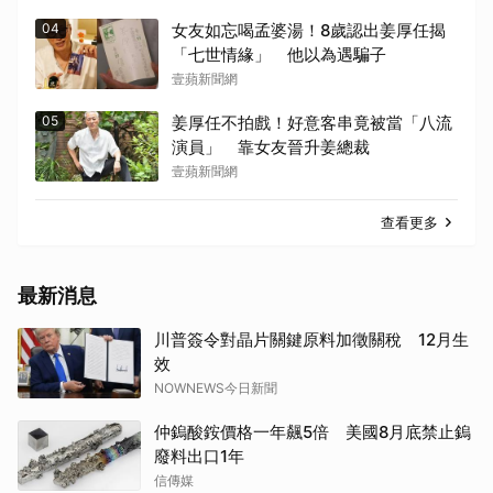
04
女友如忘喝孟婆湯！8歲認出姜厚任揭
「七世情緣」 他以為遇騙子
壹蘋新聞網
05
姜厚任不拍戲！好意客串竟被當「八流
演員」 靠女友晉升姜總裁
壹蘋新聞網
查看更多
最新消息
川普簽令對晶片關鍵原料加徵關稅 12月生
效
NOWNEWS今日新聞
仲鎢酸銨價格一年飆5倍 美國8月底禁止鎢
廢料出口1年
信傳媒