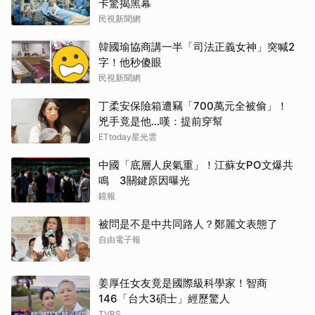
卡驚揭黑幕
民視新聞網
韓國瑜協商講一半「司法正義女神」突喊2
字！他秒傻眼
民視新聞網
丁柔安保險箱遭竊「700萬元全被偷」！
兇手竟是他...嘆：提前穿幫
ETtoday星光雲
中國「底層人戾氣重」！江蘇女PO文爆共
鳴 3關鍵原因曝光
鏡報
被問是不是中共同路人？鄭麗文表態了
自由電子報
姜厚任女友竟是國際級科學家！智商
146「台大3碩士」經歷驚人
取消
TVBS