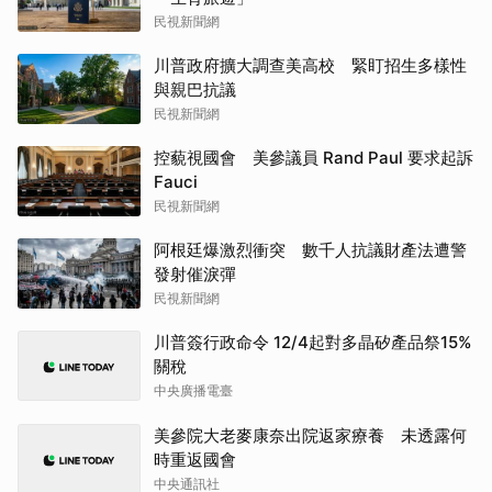
民視新聞網
川普政府擴大調查美高校 緊盯招生多樣性
與親巴抗議
民視新聞網
控藐視國會 美參議員 Rand Paul 要求起訴
Fauci
民視新聞網
阿根廷爆激烈衝突 數千人抗議財產法遭警
發射催淚彈
民視新聞網
川普簽行政命令 12/4起對多晶矽產品祭15%
關稅
中央廣播電臺
美參院大老麥康奈出院返家療養 未透露何
時重返國會
中央通訊社