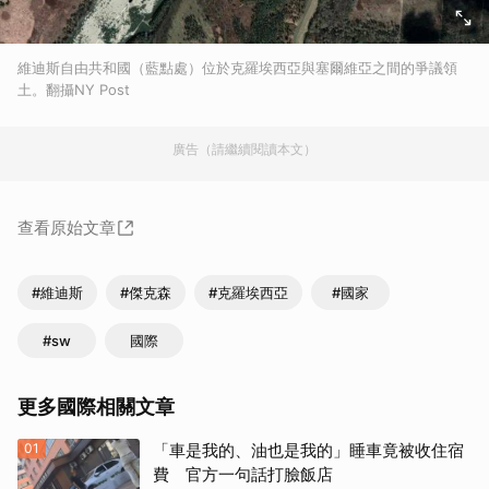
維迪斯自由共和國（藍點處）位於克羅埃西亞與塞爾維亞之間的爭議領
土。翻攝NY Post
廣告（請繼續閱讀本文）
查看原始文章
#維迪斯
#傑克森
#克羅埃西亞
#國家
#sw
國際
更多國際相關文章
01
「車是我的、油也是我的」睡車竟被收住宿
費 官方一句話打臉飯店