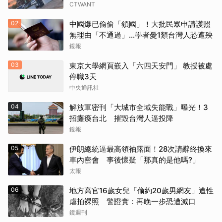
CTWANT
02
中國爆已偷偷「鎖國」！大批民眾申請護照
無理由「不通過」...學者憂1類台灣人恐遭殃
鏡報
03
東京大學網頁嵌入「六四天安門」 教授被處
停職3天
中央通訊社
04
解放軍密刊「大城市全域失能戰」曝光！3
招癱瘓台北 摧毀台灣人逼投降
鏡報
05
伊朗總統逼最高領袖露面！28次請辭終換來
車內密會 事後懷疑「那真的是他嗎?」
太報
06
地方高官16歲女兒「偷約20歲男網友」遭性
虐拍裸照 警證實：再晚一步恐遭滅口
鏡週刊