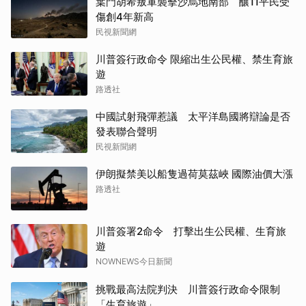
葉門胡希叛軍襲擊沙烏地南部 釀11平民受
傷創4年新高
民視新聞網
川普簽行政命令 限縮出生公民權、禁生育旅
遊
路透社
中國試射飛彈惹議 太平洋島國將辯論是否
發表聯合聲明
民視新聞網
伊朗擬禁美以船隻過荷莫茲峽 國際油價大漲
路透社
川普簽署2命令 打擊出生公民權、生育旅
遊
NOWNEWS今日新聞
挑戰最高法院判決 川普簽行政命令限制
「生育旅遊」