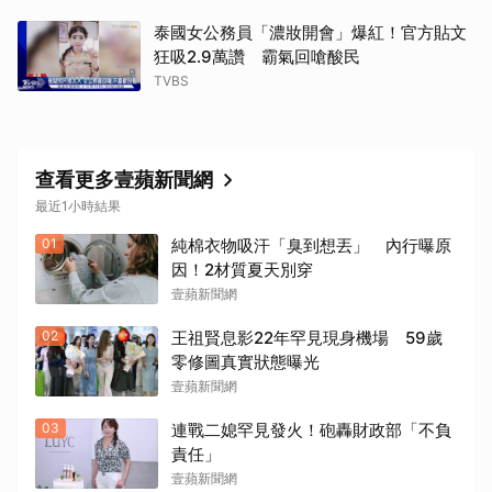
泰國女公務員「濃妝開會」爆紅！官方貼文
狂吸2.9萬讚 霸氣回嗆酸民
TVBS
查看更多壹蘋新聞網
最近1小時結果
01
純棉衣物吸汗「臭到想丟」 內行曝原
因！2材質夏天別穿
壹蘋新聞網
02
王祖賢息影22年罕見現身機場 59歲
零修圖真實狀態曝光
壹蘋新聞網
03
連戰二媳罕見發火！砲轟財政部「不負
責任」
壹蘋新聞網