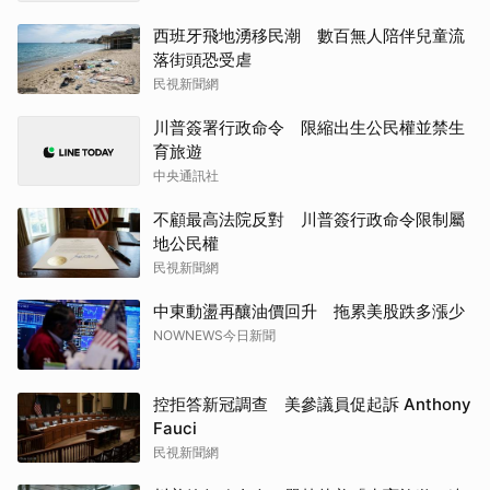
西班牙飛地湧移民潮 數百無人陪伴兒童流
落街頭恐受虐
民視新聞網
川普簽署行政命令 限縮出生公民權並禁生
育旅遊
中央通訊社
不顧最高法院反對 川普簽行政命令限制屬
地公民權
民視新聞網
中東動盪再釀油價回升 拖累美股跌多漲少
NOWNEWS今日新聞
控拒答新冠調查 美參議員促起訴 Anthony
Fauci
民視新聞網