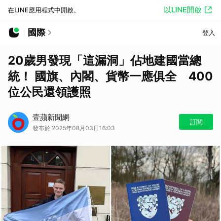
以LINE開啟
在LINE應用程式中開啟。
國際
登入
20歲男發現「這漏洞」佔地建國當總
統！ 國旗、內閣、貨幣一應俱全 400
位公民還領護照
壹蘋新聞網
訂閱
發布於 2025年08月03日16:03