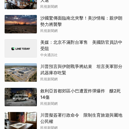
大選
民視新聞網
沙國驚傳面臨南北夾擊！美沙情報：親伊朗
勢力將襲擊
民視新聞網
美媒：北京不滿對台軍售 美國防官員訪中
受阻
中央通訊社
川普預言與伊朗戰爭將結束 坦言美軍部分
武器庫存吃緊
民視新聞網
敘利亞首都郊區小巴遭置炸彈爆炸 釀2死
14傷
民視新聞網
川普擬簽署行政命令 限制生育旅遊與屬地
公民權
民視新聞網