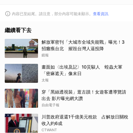
內容已至結尾。請注意，部分內容可能未顯示。
查看資訊
繼續看下去
解放軍密刊「大城市全域失能戰」曝光！3
招癱瘓台北 摧毀台灣人逼投降
鏡報
畫面如〈出埃及記〉10災駭人 蝗蟲大軍
「密麻遮天」像末日
太報
穿「黑絲透視裝」逛古蹟！女遊客遭導覽請
出去 影片曝光網大讚
自由電子報
川普政府退還1千億美元稅款 占解放日關稅
收入約6成
CTWANT