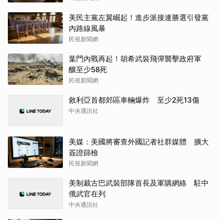
美民主黨左翼崛起！進步派接連勝選引發黨
內路線風暴
民視新聞網
葉門內戰再起！胡希武裝飛彈襲擊政府軍
釀至少58死
民視新聞網
敘利亞首都郊區車輛爆炸 至少2死13傷
中央通訊社
美媒：美國將審查外國記者社群媒體 擴大
簽證篩檢
民視新聞網
美制裁古巴武裝部隊首長及軍購網絡 駐中
俄武官在列
中央通訊社