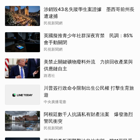
涉銷毀43名失蹤學生案證據 墨西哥前州長
遭逮捕
民視新聞網
英國擬推青少年社群深夜宵禁 民調：85%
會手動關閉
民視新聞網
美禁止關鍵礦物廢料外流 力拚回收產業與
供應鏈自主
路透社
川普簽行政命令限制出生公民權 打擊生育旅
遊
中央廣播電臺
阿根廷數千人抗議私有財產法案 爆發激烈
警民衝突
民視新聞網