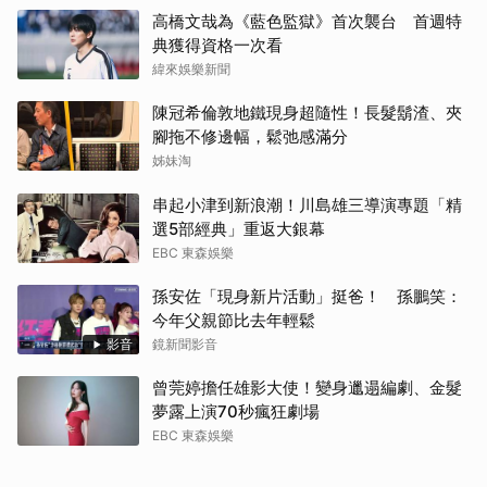
高橋文哉為《藍色監獄》首次襲台 首週特
典獲得資格一次看
緯來娛樂新聞
陳冠希倫敦地鐵現身超隨性！長髮鬍渣、夾
腳拖不修邊幅，鬆弛感滿分
姊妹淘
串起小津到新浪潮！川島雄三導演專題「精
選5部經典」重返大銀幕
EBC 東森娛樂
孫安佐「現身新片活動」挺爸！ 孫鵬笑：
今年父親節比去年輕鬆
影音
鏡新聞影音
曾莞婷擔任雄影大使！變身邋遢編劇、金髮
夢露上演70秒瘋狂劇場
EBC 東森娛樂