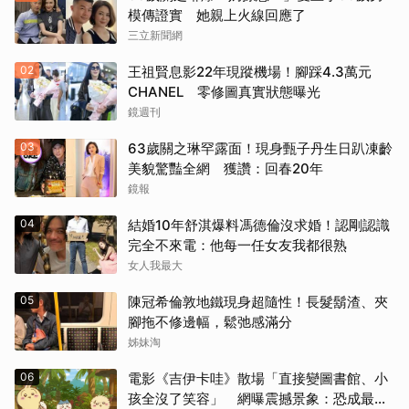
《變人》（1999）
模傳證實 她親上火線回應了
三立新聞網
《鋼鐵墳墓》（2013）
02
王祖賢息影22年現蹤機場！腳踩4.3萬元
《震盪效應》(2015)
CHANEL 零修圖真實狀態曝光
鏡週刊
《神鬼嚎野人》（2016）
03
63歲關之琳罕露面！現身甄子丹生日趴凍齡
美貌驚豔全網 獲讚：回春20年
《網住愛情》（2004）
鏡報
其他（歡迎貼文分享）
04
結婚10年舒淇爆料馮德倫沒求婚！認剛認識
完全不來電：他每一任女友我都很熟
女人我最大
05
陳冠希倫敦地鐵現身超隨性！長髮鬍渣、夾
腳拖不修邊幅，鬆弛感滿分
姊妹淘
06
電影《吉伊卡哇》散場「直接變圖書館、小
孩全沒了笑容」 網曝震撼景象：恐成最新