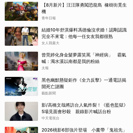
【8月新片】汪汪隊勇闖恐龍島 橡樹街覓生
機
青年日報
結婚10年舒淇爆料馮德倫沒求婚！認剛認識
完全不來電：他每一任女友我都很熟
女人我最大
曾莞婷化身金髮夢露笑罵「神經病」 霸氣
喊：濁水溪以南都是我的粉絲
太報
黑色幽默懸疑鉅作《全力反擊》一通電話揭
開死亡謎團
藝點新聞
影/高橋文哉將訪台人氣炸裂！《藍色監獄》
5場見面會秒殺 親錄影片喊話台粉
中天電視台
2026桃影6部強片登場 小薰帶「鬼祖先」