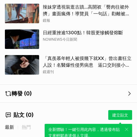
辣妹穿透視裝逛古蹟…高開衩「臀肉往裙外
擠」畫面瘋傳！導覽員「一句話」勸離被狂
讚
鏡報
日經重挫逾1300點！韓股更慘觸發熔斷
NOWNEWS今日新聞
「真羨慕年輕人被摸幾下就XX」曾出書狂立
人設！名醫爆性侵男病患 逼口交到接小孩
鬧鐘響才停
鏡週刊
轉發 (0)
貼文 (0)
建立貼文
最新
熱門
全新體驗！一鍵引用此內容，透過發布貼
文來輕鬆表達個人立場。