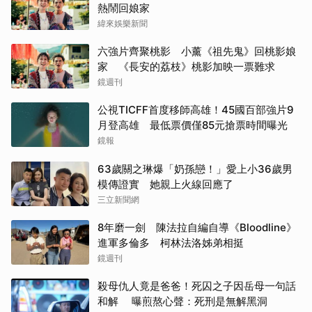
熱鬧回娘家
緯來娛樂新聞
六強片齊聚桃影 小薰《祖先鬼》回桃影娘
家 《長安的荔枝》桃影加映一票難求
鏡週刊
公視TICFF首度移師高雄！45國百部強片9
月登高雄 最低票價僅85元搶票時間曝光
鏡報
63歲關之琳爆「奶孫戀！」愛上小36歲男
模傳證實 她親上火線回應了
三立新聞網
8年磨一劍 陳法拉自編自導《Bloodline》
進軍多倫多 柯林法洛姊弟相挺
鏡週刊
殺母仇人竟是爸爸！死囚之子因岳母一句話
和解 曝煎熬心聲：死刑是無解黑洞