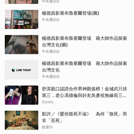
中央通訊社
楊德昌影展布魯塞爾登場(圖)
中央通訊社
楊德昌影展布魯塞爾登場 藉大師作品探索
台灣文化(圖)
中央通訊社
楊德昌影展布魯塞爾登場 藉大師作品探索
台灣文化
中央通訊社
舒淇親口認證合作男神顏值榜！金城武只排
第三，老公馮德倫與好友吳彥祖無緣前三笑
翻網友
Styletc
影評／《愛你致死不渝》 為何「致死」而
非「至死」
鏡週刊