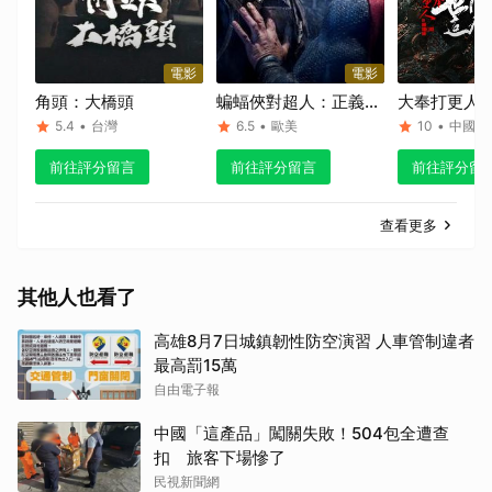
電影
電影
角頭：大橋頭
蝙蝠俠對超人：正義曙
大奉打更人
光 終極加長版
這般人
5.4
•
台灣
6.5
•
歐美
10
•
中國
前往評分留言
前往評分留言
前往評分留
查看更多
其他人也看了
高雄8月7日城鎮韌性防空演習 人車管制違者
最高罰15萬
自由電子報
中國「這產品」闖關失敗！504包全遭查
扣 旅客下場慘了
民視新聞網