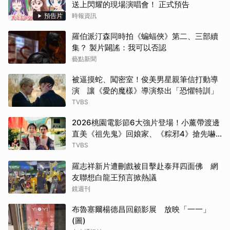
送上閃耀的現場演唱會！ 正式預告
預告片
時報資訊
羅伯派汀森同時拍《蝙蝠俠》第二、三部續
集？ 製片闢謠：我可以否認
藝點新聞
被逼摸蛇、闖密室！俊美男星親筆信打動導
演 讓《愛的魔樣》導演祭出「恐懼特訓」
TVBS
2026桃園電影節6大強片登場！小薰帶渡邊
直美《祖先鬼》回娘家、《粽邪4》搶先嚇
桃園
TVBS
羅志祥新片遭刪戲被目擊赴泰拜四面佛 網
友聯想白龍王預言掀熱議
鏡週刊
布魯塞爾楊德昌回顧影展 放映「一一」
(圖)