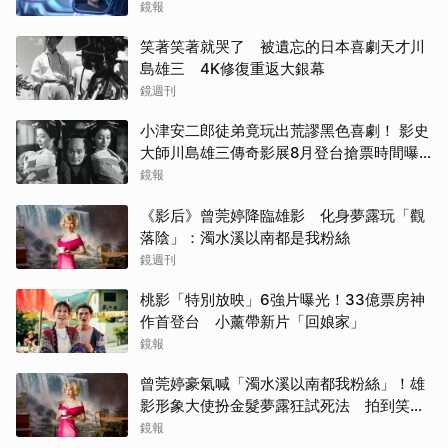
鏡報
笑著笑著就哭了 被遺忘的日本喜劇天才川
島雄三 4K修復重返大銀幕
鏡週刊
小津安二郎徒弟竟玩出荒謬黑色喜劇！ 影史
大師川島雄三傳奇影展8月登台搶票時間曝
光
鏡報
《影后》曾莞婷降臨雄影 化身夢露玩「觀
落陰」：濁水溪以南都是我粉絲
鏡週刊
桃影「特別放映」6強片曝光！33億票房神
作首登台 小薰帶新片「回娘家」
鏡報
曾莞婷豪氣喊「濁水溪以南都我粉絲」！雄
影形象大使扮金髮夢露狂試死法 拍到笑罵
「神經病」
鏡報