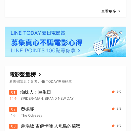
查看更多
電影聲量榜
看哪部電影？參考LINE TODAY專屬榜單
蜘蛛人：重生日
9.0
01
14
SPIDER-MAN: BRAND NEW DAY
奧德賽
8.8
02
1
The Odyssey
劇場版 吉伊卡哇 人魚島的秘密
9.5
03