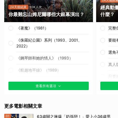
24天後結
經典動
24天後結束
10K人次
你最難忘山姆尼爾哪些大銀幕演出？
什麼？
《著魔》（1981）
完整
《侏羅紀公園》系列（1993、2001、
要能
2022）
選角
《鋼琴師和她的情人》（1993）
真人
《航越地平線》（1989）
只要
《獵殺紅色十月》（1990）
查看所有選項
其他
《戰慄黑洞》（1995）
更多電影相關文章
《撕裂地平線》（1997）
01
63歲關之琳爆「奶孫戀！」愛上小36歲男