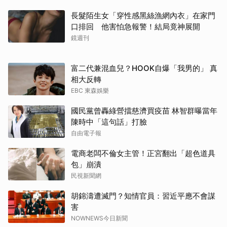
長髮陌生女「穿性感黑絲漁網內衣」在家門
口排回 他害怕急報警！結局竟神展開
鏡週刊
富二代兼混血兒？HOOK自爆「我男的」 真
取消
相大反轉
EBC 東森娛樂
國民黨曾轟綠營擋慈濟買疫苗 林智群曝當年
陳時中「這句話」打臉
自由電子報
電商老闆不倫女主管！正宮翻出「超色道具
包」崩潰
民視新聞網
胡錦濤遭滅門？知情官員：習近平應不會謀
害
NOWNEWS今日新聞