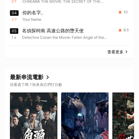
9
CHIIKAWA THE MOVIE: THE SECRET OF THE
MERMAID ISLAND
你的名字。
10
04
3
Your Name.
名偵探柯南 高速公路的墮天使
8.5
05
1
Detective Conan the Movie: Fallen Angel of the
Highway
查看更多
最新串流電影
你看過了嗎？快來為它們打分數