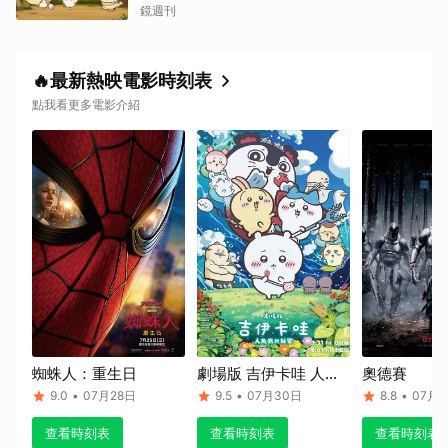
童年陰影
鏡週刊
🔥最新熱映電影時刻表
點我看更多電影介紹
蜘蛛人：重生日
劇場版 吉伊卡哇 人魚
奧德賽
島的秘密
9.0
•
07月28日
9.5
•
07月30日
8.8
•
07月1
查看時刻表
查看時刻表
查看時刻表