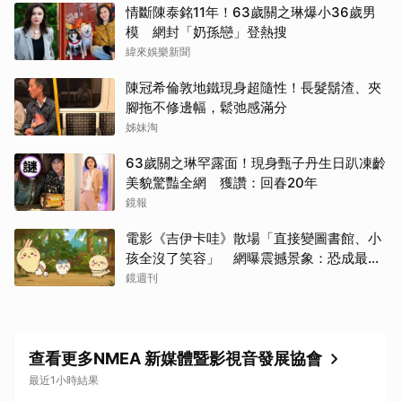
情斷陳泰銘11年！63歲關之琳爆小36歲男
模 網封「奶孫戀」登熱搜
緯來娛樂新聞
陳冠希倫敦地鐵現身超隨性！長髮鬍渣、夾
腳拖不修邊幅，鬆弛感滿分
姊妹淘
63歲關之琳罕露面！現身甄子丹生日趴凍齡
美貌驚豔全網 獲讚：回春20年
鏡報
電影《吉伊卡哇》散場「直接變圖書館、小
孩全沒了笑容」 網曝震撼景象：恐成最新
童年陰影
鏡週刊
查看更多NMEA 新媒體暨影視音發展協會
最近1小時結果