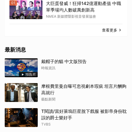
01
大巨蛋發威！狂掃142億運動產值 中職
單季場均人數破萬創新高
NMEA 新媒體暨影視音發展協會
查看更多
最新消息
戴帽子的貓 中文版預告
時報資訊
預告片
摩根費里曼自曝可忽視劇本瑕疵 坦言片酬夠
高就行
藝點新聞
T閱讀/當好萊塢巨星脫下戲服 被影帝身份耽
誤的爵士樂好手
TVBS