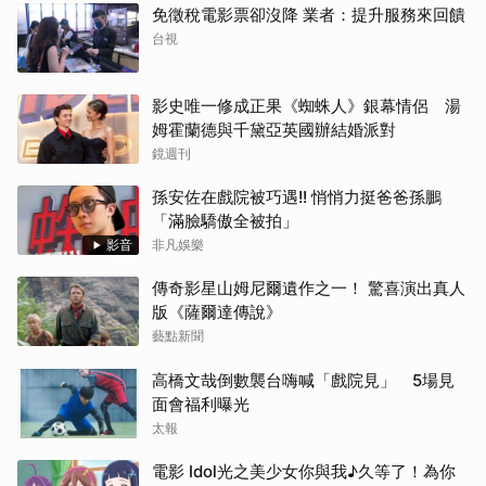
免徵稅電影票卻沒降 業者：提升服務來回饋
台視
影史唯一修成正果《蜘蛛人》銀幕情侶 湯
姆霍蘭德與千黛亞英國辦結婚派對
鏡週刊
孫安佐在戲院被巧遇!! 悄悄力挺爸爸孫鵬
「滿臉驕傲全被拍」
影音
非凡娛樂
傳奇影星山姆尼爾遺作之一！ 驚喜演出真人
版《薩爾達傳說》
藝點新聞
高橋文哉倒數襲台嗨喊「戲院見」 5場見
面會福利曝光
太報
電影 Idol光之美少女你與我♪久等了！為你