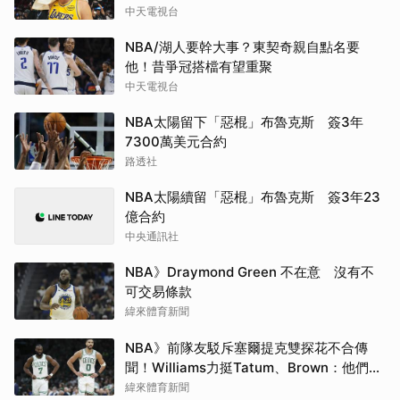
中天電視台
NBA/湖人要幹大事？東契奇親自點名要
他！昔爭冠搭檔有望重聚
中天電視台
NBA太陽留下「惡棍」布魯克斯 簽3年
7300萬美元合約
路透社
NBA太陽續留「惡棍」布魯克斯 簽3年23
億合約
中央通訊社
NBA》Draymond Green 不在意 沒有不
可交易條款
緯來體育新聞
NBA》前隊友駁斥塞爾提克雙探花不合傳
聞！Williams力挺Tatum、Brown：他們根
本不討厭彼此
緯來體育新聞