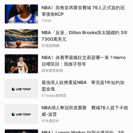
NBA》與詹皇再聚首費城 76人正式簽約冠
軍後衛KCP
TSNA
NBA「反派」Dillon Brooks與太陽續約 3年
7300萬美元
民視新聞網
NBA》休賽季最瘋狂交易是哪一筆？Herro
自嘲笑回：我換字母哥
緯來體育新聞
最強浪人砍將重返NBA 華克簽1年短約加
盟金塊
ETtoday新聞雲
NBA湖人奪冠班底重聚 費城76人簽下卡德
威-波普
中央通訊社
NBA》Lonnie Walker IV與金塊簽約 1年