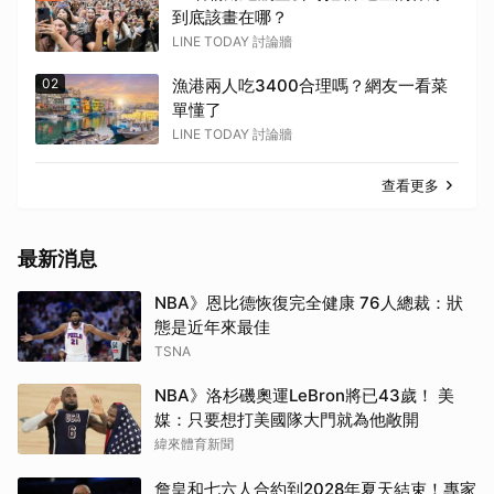
到底該畫在哪？
LINE TODAY 討論牆
02
漁港兩人吃3400合理嗎？網友一看菜
單懂了
LINE TODAY 討論牆
查看更多
最新消息
NBA》恩比德恢復完全健康 76人總裁：狀
態是近年來最佳
TSNA
NBA》洛杉磯奧運LeBron將已43歲！ 美
媒：只要想打美國隊大門就為他敞開
緯來體育新聞
詹皇和七六人合約到2028年夏天結束！專家