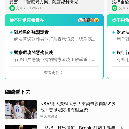
受害 「醫療暴力男」離譜紀錄曝光
銀行金檢
文章
•
CTWANT
文章
從不同角度看世界
從不同
對賴男的強烈譴責
對於
網友普遍對賴男的行為表示憤怒，認為應取
用戶
消其健保資格，並有極端提議要求對其施以
即使
更嚴厲的懲罰，甚至不讓他再出來危害他
醫療環境的惡劣反映
銀行
人。
有些用戶感慨台灣的醫療環境困難重重，雖
有些
然醫生技術高超，但卻要在這樣的惡劣環境
已成
中工作，令他們感到憤慨。
查看更多
繼續看下去
NBA/湖人要幹大事？東契奇親自點名要
他！昔爭冠搭檔有望重聚
中天電視台
「惡棍」打出價值！Brooks狂飆生涯年 太