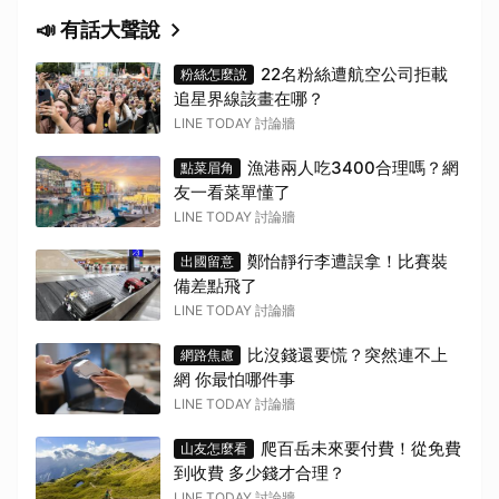
📣 有話大聲說
22名粉絲遭航空公司拒載
粉絲怎麼說
追星界線該畫在哪？
LINE TODAY 討論牆
漁港兩人吃3400合理嗎？網
點菜眉角
友一看菜單懂了
LINE TODAY 討論牆
鄭怡靜行李遭誤拿！比賽裝
出國留意
備差點飛了
LINE TODAY 討論牆
比沒錢還要慌？突然連不上
網路焦慮
網 你最怕哪件事
LINE TODAY 討論牆
爬百岳未來要付費！從免費
山友怎麼看
到收費 多少錢才合理？
LINE TODAY 討論牆