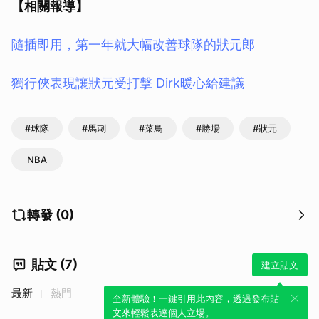
【相關報導】
隨插即用，第一年就大幅改善球隊的狀元郎
獨行俠表現讓狀元受打擊 Dirk暖心給建議
#球隊
#馬刺
#菜鳥
#勝場
#狀元
NBA
轉發 (0)
貼文 (7)
建立貼文
最新
熱門
全新體驗！一鍵引用此內容，透過發布貼
文來輕鬆表達個人立場。