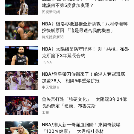
建議何不第5度參加奧運？
民視新聞網
NBA》留洛杉磯迎接全新挑戰！八村壘曝轉
投快艇原因 「這是最適合我的機會」
緯來體育新聞
NBA》太陽續留防守悍將！ 與「惡棍」布魯
克斯簽下3年延長合約
TSNA
NBA/詹皇帶刀侍衛來了！前湖人奪冠班底
加盟76人 相隔5年重聚拚冠
中天電視台
曾矢言打造「強硬文化」 太陽端3年24億
長約綁定「硬漢」布魯克斯
太報
NBA/湖人新一哥滿血回歸！東契奇親曝
「100％健康」 大秀精壯身材