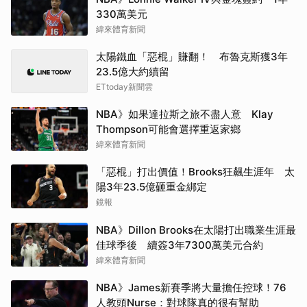
330萬美元
緯來體育新聞
太陽鐵血「惡棍」賺翻！ 布魯克斯獲3年
23.5億大約續留
ETtoday新聞雲
NBA》如果達拉斯之旅不盡人意 Klay
Thompson可能會選擇重返家鄉
緯來體育新聞
「惡棍」打出價值！Brooks狂飆生涯年 太
陽3年23.5億砸重金綁定
鏡報
NBA》Dillon Brooks在太陽打出職業生涯最
佳球季後 續簽3年7300萬美元合約
緯來體育新聞
NBA》James新賽季將大量擔任控球！76
人教頭Nurse：對球隊真的很有幫助