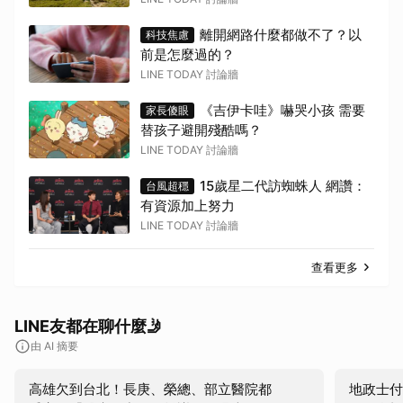
離開網路什麼都做不了？以
科技焦慮
前是怎麼過的？
LINE TODAY 討論牆
《吉伊卡哇》嚇哭小孩 需要
家長傻眼
替孩子避開殘酷嗎？
LINE TODAY 討論牆
取消
15歲星二代訪蜘蛛人 網讚：
台風超穩
有資源加上努力
LINE TODAY 討論牆
查看更多
LINE友都在聊什麼🤳
由 AI 摘要
高雄欠到台北！長庚、榮總、部立醫院都
地政士付