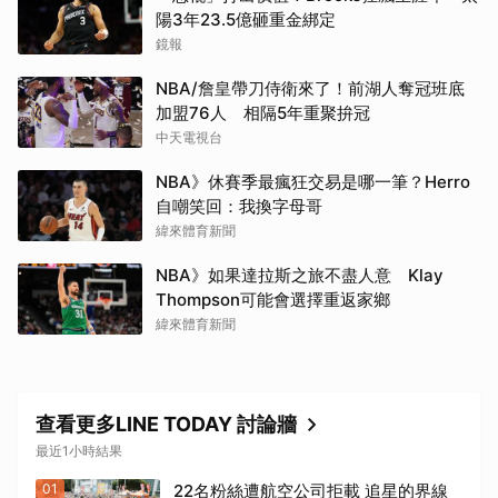
陽3年23.5億砸重金綁定
鏡報
NBA/詹皇帶刀侍衛來了！前湖人奪冠班底
加盟76人 相隔5年重聚拚冠
中天電視台
NBA》休賽季最瘋狂交易是哪一筆？Herro
自嘲笑回：我換字母哥
緯來體育新聞
NBA》如果達拉斯之旅不盡人意 Klay
Thompson可能會選擇重返家鄉
緯來體育新聞
查看更多LINE TODAY 討論牆
最近1小時結果
01
22名粉絲遭航空公司拒載 追星的界線