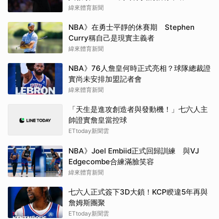
緯來體育新聞
NBA》在勇士平靜的休賽期 Stephen
Curry稱自己是現實主義者
緯來體育新聞
NBA》76人詹皇何時正式亮相？球隊總裁證
實尚未安排加盟記者會
緯來體育新聞
「天生是進攻創造者與發動機！」七六人主
帥證實詹皇當控球
ETtoday新聞雲
NBA》Joel Embiid正式回歸訓練 與VJ
Edgecombe合練滿臉笑容
緯來體育新聞
七六人正式簽下3D大鎖！KCP睽違5年再與
詹姆斯團聚
ETtoday新聞雲