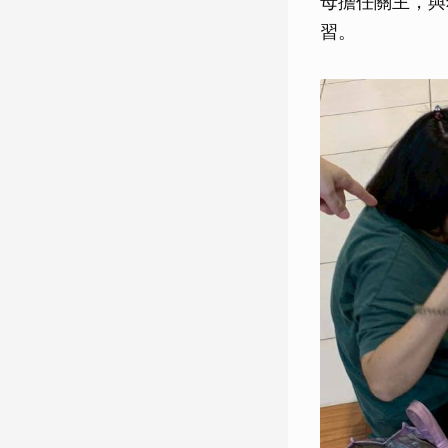
母擔任關主，與
習。