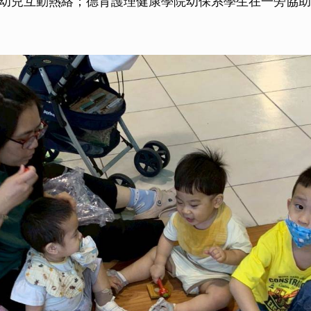
幼兒互動熱絡；德育護理健康學院幼保系學生在一旁協助
取消