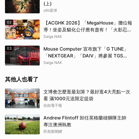
(上)
ofiii星球
02
【ACGHK 2026】「MegaHouse」攤位報
導！坐姿及貓化公仔應有盡有！「火影忍
者」「咒術迴戰」等
Saiga NAK
03
Mouse Computer 宣布旗下「G TUNE」
「NEXTGEAR」「DAIV」將參展 TGS
2026！同步推出參展紀念機種「G TUNE
Saiga NAK
FZ-I7G7T」
其他人也看了
文博會怎麼逛最划算？最好逛4大亮點一次
看 滿1000元送限定提袋
自由電子報
Andrew Flintoff 卸任英格蘭雄獅隊主帥
專注澳洲執教
民視新聞網