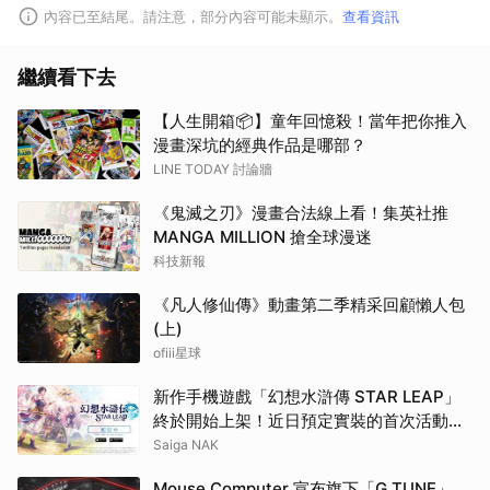
內容已至結尾。請注意，部分內容可能未顯示。
查看資訊
繼續看下去
【人生開箱📦】童年回憶殺！當年把你推入
漫畫深坑的經典作品是哪部？
LINE TODAY 討論牆
《鬼滅之刃》漫畫合法線上看！集英社推
MANGA MILLION 搶全球漫迷
科技新報
《凡人修仙傳》動畫第二季精采回顧懶人包
(上)
ofiii星球
新作手機遊戲「幻想水滸傳 STAR LEAP」
終於開始上架！近日預定實裝的首次活動資
訊同步解禁
Saiga NAK
Mouse Computer 宣布旗下「G TUNE」