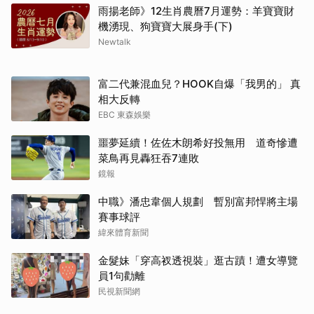
雨揚老師》12生肖農曆7月運勢：羊寶寶財
機湧現、狗寶寶大展身手(下)
Newtalk
富二代兼混血兒？HOOK自爆「我男的」 真
相大反轉
EBC 東森娛樂
噩夢延續！佐佐木朗希好投無用 道奇慘遭
菜鳥再見轟狂吞7連敗
鏡報
中職》潘忠韋個人規劃 暫別富邦悍將主場
賽事球評
緯來體育新聞
金髮妹「穿高衩透視裝」逛古蹟！遭女導覽
員1句勸離
民視新聞網