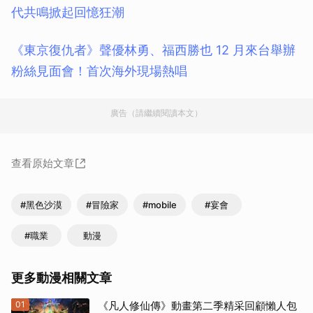
代共鳴掀起回憶狂潮
《東京復仇者》聲優林勇、福西勝也 12 月來台舉辦
粉絲見面會！首次海外現場熱唱
廣告（請繼續閱讀本文）
查看原始文章
#黑色沙漠
#冒險家
#mobile
#宴會
#職業
動漫
更多動漫相關文章
01
《凡人修仙傳》動畫第二季精采回顧懶人包