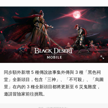
同步額外新增 5 種傳說故事集外傳與 3 種「黑色祠
堂」全新頭目，包含「三神」、「不可殺」、「烏圖
里」在內的 3 種全新頭目都將更新至 6 災鬼難度，
邀請冒險家前往挑戰。