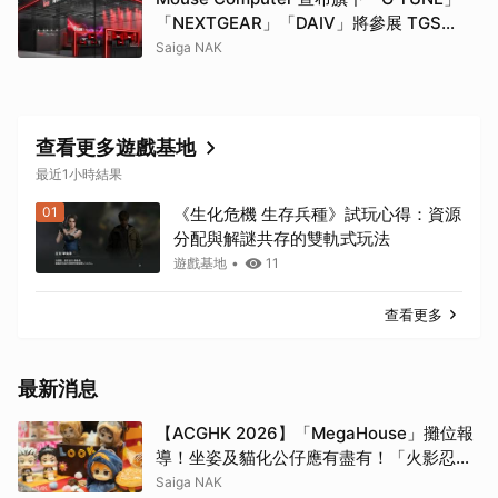
「NEXTGEAR」「DAIV」將參展 TGS
2026！同步推出參展紀念機種「G TUNE
Saiga NAK
FZ-I7G7T」
查看更多遊戲基地
最近1小時結果
01
《生化危機 生存兵種》試玩心得：資源
分配與解謎共存的雙軌式玩法
遊戲基地
•
11
查看更多
最新消息
【ACGHK 2026】「MegaHouse」攤位報
導！坐姿及貓化公仔應有盡有！「火影忍
者」「咒術迴戰」等
Saiga NAK