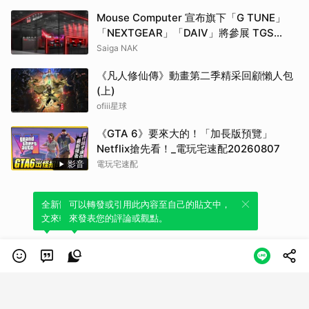
Mouse Computer 宣布旗下「G TUNE」
「NEXTGEAR」「DAIV」將參展 TGS
2026！同步推出參展紀念機種「G TUNE
Saiga NAK
FZ-I7G7T」
《凡人修仙傳》動畫第二季精采回顧懶人包
(上)
ofiii星球
《GTA 6》要來大的！「加長版預覽」
Netflix搶先看！_電玩宅速配20260807
影音
電玩宅速配
全新體驗！一鍵引用此內容，透過發布貼
可以轉發或引用此內容至自己的貼文中，
文來輕鬆表達個人立場。
來發表您的評論或觀點。
類別
服務條款
隱私權政策
服務聲明