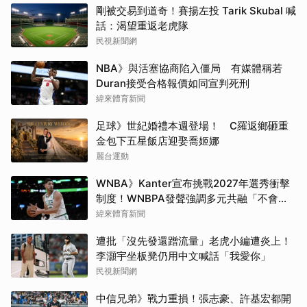
剛被交易到道奇！賽揚左投 Tarik Skubal 喊
話：渴望重返老虎隊
民視新聞網
NBA》與活塞協商陷入僵局 有媒體稱若
Duran接受合格報價如同宣判死刑
緯來體育新聞
足球》世紀婚禮本週登場！ C羅返鄉砸重
金包下五星飯店迎娶喬姬娜
麗台運動
WNBA》Kanter宣布挑戰2027年選秀衝擊
制度！WNBPA發聲強調多元共融「不會成
為政治棋子」
緯來體育新聞
遭批「沒先發還蹭流量」老虎小編遭炎上！
李灝宇坐板凳仍用中文喊話「我愛你」
民視新聞網
中信兄弟》戰力重損！張志豪、許基宏都開