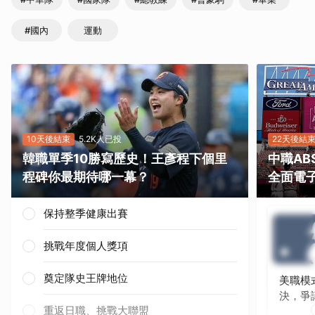
#國內
運動
10天後結束
5.2K人已投
22天後結
韓職單季10勝寫歷史！王彥程下個里
中職A
程碑你最期待哪一幕？
全面電
保持整季健康出賽
挑戰年度個人獎項
奠定隊史王牌地位
美職模
決，爭
重返日職、挑戰大聯盟