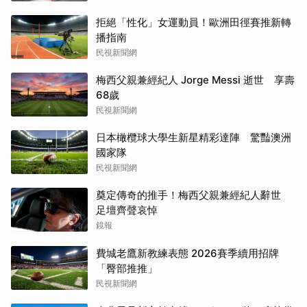
拒絕「性化」女運動員！歐洲田徑賽推新轉
播指南
民視新聞網
梅西父親兼經紀人 Jorge Messi 逝世 享壽
68歲
民視新聞網
日本橄欖球大學生新星精彩達陣 驚豔澳洲
國家隊
民視新聞網
奠定傳奇的推手！梅西父親兼經紀人辭世
足壇齊聲哀悼
鏡報
費城老鷹新教練表態 2026賽季續用招牌
「臀部推推」
民視新聞網