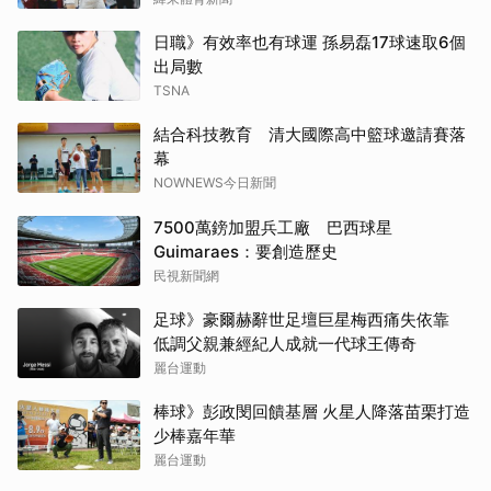
日職》有效率也有球運 孫易磊17球速取6個
出局數
TSNA
結合科技教育 清大國際高中籃球邀請賽落
幕
NOWNEWS今日新聞
7500萬鎊加盟兵工廠 巴西球星
Guimaraes：要創造歷史
民視新聞網
足球》豪爾赫辭世足壇巨星梅西痛失依靠
低調父親兼經紀人成就一代球王傳奇
麗台運動
棒球》彭政閔回饋基層 火星人降落苗栗打造
少棒嘉年華
麗台運動