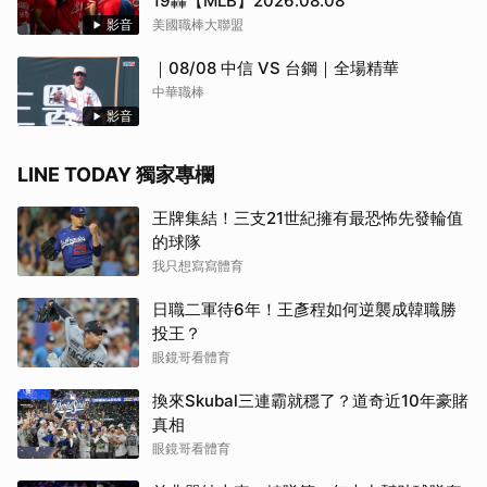
19轟【MLB】2026.08.08
影音
美國職棒大聯盟
｜08/08 中信 VS 台鋼｜全場精華
中華職棒
影音
LINE TODAY 獨家專欄
王牌集結！三支21世紀擁有最恐怖先發輪值
的球隊
我只想寫寫體育
日職二軍待6年！王彥程如何逆襲成韓職勝
投王？
眼鏡哥看體育
換來Skubal三連霸就穩了？道奇近10年豪賭
真相
眼鏡哥看體育