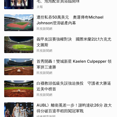
毛、泡泡配音員蒞臨開球
太報
遭控私吞50萬美元 奧運傳奇Michael
Johnson澄清破產內幕
民視新聞網
義甲友誼賽強權對決 國際米蘭2比1力克尤
文圖斯
民視新聞網
首秀開轟！雙城新星 Kaelen Culpepper 領
軍拼三連勝
民視新聞網
白襪教頭低級失誤強迫換投 守護者大勝逼
近美中榜首
民視新聞網
AUBL》離衛冕差一步！謝昀達砍26分 政大
得分破百退早稻田闖冠軍戰
緯來體育新聞