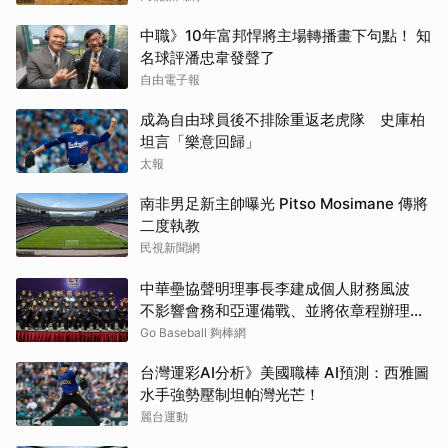
中職》10年富邦悍將主場轉播畫下句點！ 知
名球評潘忠韋發聲了
自由電子報
成為自由球員後不排除重返老虎隊 史庫柏
坦言「樂意回歸」
太報
南非男足新主帥曝光 Pitso Mosimane 傳將
二度執教
民視新聞網
中華壘協聲明理事長李建成個人財務風波
不影響會務和亞運備戰、並將依章程辦理改
選
Go Baseball 夠棒網
台灣運彩AI分析》美國職棒 AI預測：西雅圖
水手強勢壓制坦帕灣光芒！
麗台運動