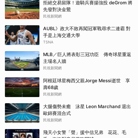
拒絕交易留隊！遊騎兵賽揚強投 deGrom 將
先發對決金鶯
民視新聞網
AUBL》政大不敗再闖冠軍戰尋求二連霸 對
手是上海交通大學
TSNA
MLB／巨人將表彰三冠功臣 傳奇球星重返
主場名人牆
民視新聞網
阿根廷球星梅西父親Jorge Messi逝世 享
壽68歲
民視新聞網
大腿傷勢未癒 泳星 Leon Marchand 退出
歐錦賽混合式
民視新聞網
飛天小女警「聲」援中信兄弟 花花、毛