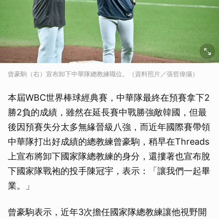
曾豪駒（右）宣布卸下中華隊總教練職位。（資料照片／張哲偉攝）
本屆WBC世界棒球經典賽，中華隊最終在預賽拿下2
勝2負的成績，雖然在延長賽中戰勝強敵韓國，但最
後因預賽失分太多無緣晉級八強，而近年國際賽帶領
中華隊打出好成績的總教練曾豪駒，稍早在Threads
上宣布將卸下國家隊總教練的身分，還摟著也宣布脫
下國家隊戰袍的投手陳冠宇，表示：「讓我們一起畢
業。」
曾豪駒表示，近年3次擔任國家隊總教練讓他視野開