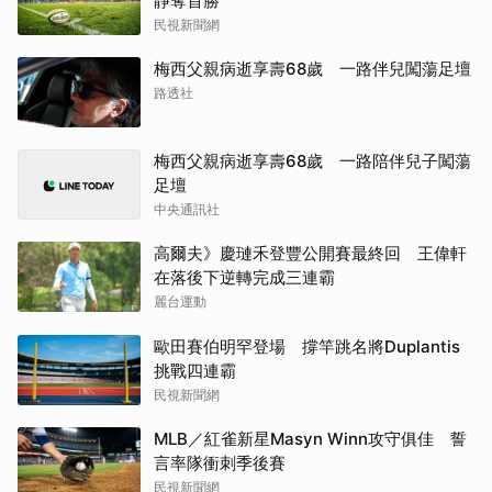
靜奪首勝
民視新聞網
梅西父親病逝享壽68歲 一路伴兒闖蕩足壇
路透社
梅西父親病逝享壽68歲 一路陪伴兒子闖蕩
足壇
中央通訊社
高爾夫》慶璉禾登豐公開賽最終回 王偉軒
在落後下逆轉完成三連霸
麗台運動
歐田賽伯明罕登場 撐竿跳名將Duplantis
挑戰四連霸
民視新聞網
MLB／紅雀新星Masyn Winn攻守俱佳 誓
言率隊衝刺季後賽
民視新聞網