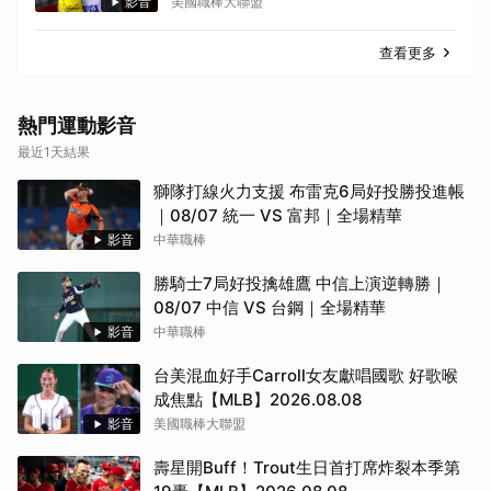
影音
美國職棒大聯盟
查看更多
熱門運動影音
最近1天結果
獅隊打線火力支援 布雷克6局好投勝投進帳
｜08/07 統一 VS 富邦｜全場精華
影音
中華職棒
勝騎士7局好投擒雄鷹 中信上演逆轉勝｜
08/07 中信 VS 台鋼｜全場精華
影音
中華職棒
台美混血好手Carroll女友獻唱國歌 好歌喉
成焦點【MLB】2026.08.08
影音
美國職棒大聯盟
取消
壽星開Buff！Trout生日首打席炸裂本季第