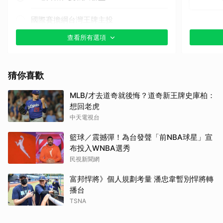
國際賽擔綱台灣王牌主投
查看所有選項
其他（歡迎貼文分享）
猜你喜歡
MLB/才去道奇就後悔？道奇新王牌史庫柏：
想回老虎
中天電視台
籃球／震撼彈！為台發聲「前NBA球星」宣
布投入WNBA選秀
民視新聞網
富邦悍將》個人規劃考量 潘忠韋暫別悍將轉
播台
TSNA