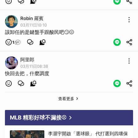
Robin 羅賓
03月11日10:10
該卸任的是鍵盤手跟酸民吧🙄😑
1
阿里郎
03月11日08:38
快回去把，什麼調度
查看更多
MLB 精彩好球不漏接⚾
李灝宇開啟「選球眼」 代打選到四壞保