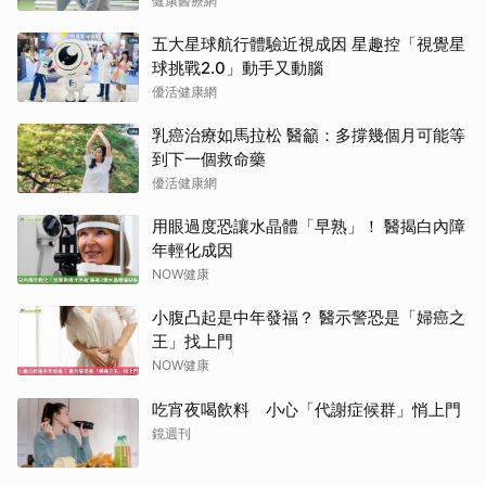
健康醫療網
五大星球航行體驗近視成因 星趣控「視覺星
球挑戰2.0」動手又動腦
優活健康網
乳癌治療如馬拉松 醫籲：多撐幾個月可能等
到下一個救命藥
優活健康網
用眼過度恐讓水晶體「早熟」！ 醫揭白內障
年輕化成因
NOW健康
小腹凸起是中年發福？ 醫示警恐是「婦癌之
王」找上門
NOW健康
吃宵夜喝飲料 小心「代謝症候群」悄上門
鏡週刊