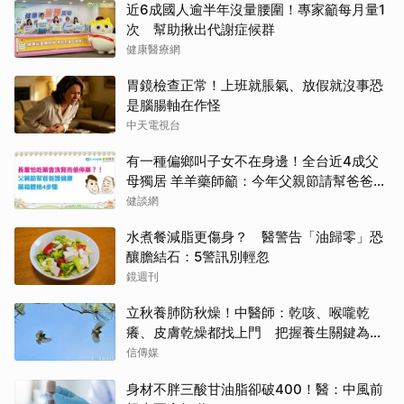
近6成國人逾半年沒量腰圍！專家籲每月量1
次 幫助揪出代謝症候群
健康醫療網
胃鏡檢查正常！上班就脹氣、放假就沒事恐
是腦腸軸在作怪
中天電視台
有一種偏鄉叫子女不在身邊！全台近4成父
母獨居 羊羊藥師籲：今年父親節請幫爸爸讀
懂他的藥
健談網
水煮餐減脂更傷身？ 醫警告「油歸零」恐
釀膽結石：5警訊別輕忽
鏡週刊
立秋養肺防秋燥！中醫師：乾咳、喉嚨乾
癢、皮膚乾燥都找上門 把握養生關鍵為秋
冬打底
信傳媒
身材不胖三酸甘油脂卻破400！醫：中風前