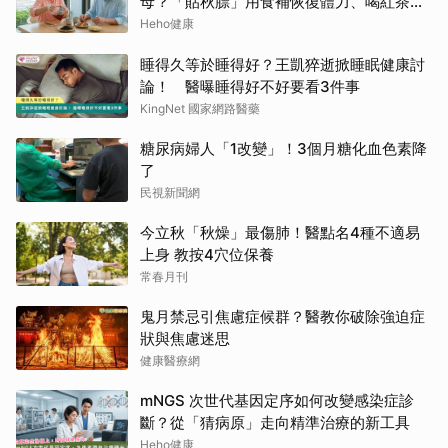
母？「貼秋膘」用食補恢復體力、喝紅茶可
潤燥
Heho健康
睡得久等於睡得好？王凱猝逝掀睡眠健康討
論！ 醫曝睡得好不好要看3件事
KingNet 國家網路醫藥
糖尿病婦人「1改變」！3個月糖化血色素降
了
民視新聞網
今立秋「秋燥」最傷肺！醫點名4種不適易
上身 教按4穴位保養
常春月刊
鬼月禁忌引焦慮症候群？醫教你破除強迫症
狀與焦慮迷思
健康醫療網
mNGS 次世代基因定序如何改變感染症診
斷？從「猜病原」走向精準治療的新工具
Heho健康