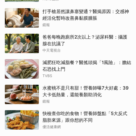
打手槍居然讓鼻塞變通？醫揭原因：交感神
經活化暫時改善鼻黏膜腫脹
鏡報
爸爸每晚跑廁所2次以上？泌尿科醫：攝護
腺在抗議了
中天電視台
減肥狂吃減脂餐？醫搖頭揭「1風險」：膽結
石恐找上門
TVBS
水蜜桃不是只有甜！營養師曝7大好處：39
大卡低熱量，還能養顏助消化
鏡報
快檢查你吃的食物！營養師盤點「5大反式
脂肪來源」跟你想的不同
優活健康網