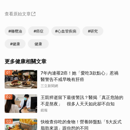
查看原始文章
#橄欖油
#癌症
#心血管疾病
#研究
#健康
健康
更多健康相關文章
01
7年內連罹2癌！她「愛吃3款點心」惹禍
醫警告不戒早晚有肝癌
三立新聞網
02
王凱猝逝留下最後警訊？醫揭「真正危險的
不是熬夜」 很多人天天如此卻不自知
鏡報
03
快檢查你吃的食物！營養師盤點「5大反式
脂肪來源」跟你想的不同