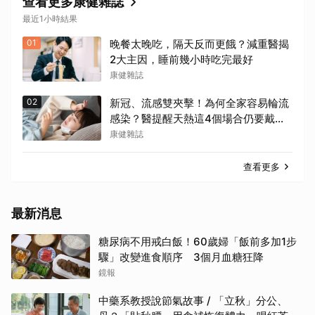
查看更多康健雜誌
最近1小時結果
01
晚餐太晚吃，隔天反而更餓？減重醫揭
2大主因，睡前幾小時吃完最好
康健雜誌
02
新冠、流感雙夾擊！為何全家容易輪流
感染？醫提醒天熱這4個場合仍要戴口
罩
康健雜誌
查看更多
最新消息
糖尿病不用戒白飯！60歲婦「飯前多加1步
驟」改變進食順序 3個月血糖狂降
鏡報
中藥系教授說節氣故事 / 「立秋」分公、