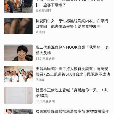
扣 旅客下場慘了
民視新聞網
長髮陌生女「穿性感黑絲漁網內衣」在家門
口排回 他害怕急報警！結局竟神展開
鏡週刊
富二代兼混血兒？HOOK自爆「我男的」 真
相大反轉
EBC 東森娛樂
美麗島民調》換主持人後首次調查：蔣萬安
號召725上凱道被51.8%台北市民認為不成功
信傳媒
桃園小三偷吃主管喊「身體給你一天」！判
賠50萬
EBC 東森新聞
國民黨曾轟綠營擋慈濟買疫苗 林智群曝當年
取消