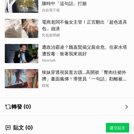
陳時中「這句話」打臉
自由電子報
電商老闆不倫女主管！正宮翻出「超色道具
包」崩潰
民視新聞網
遭政治霸凌？魏嘉賢揭父親命危、住家水塔
遭投毒：衝著我來就好
Newtalk
辣妹穿透視裝逛古蹟…高開衩「臀肉往裙外
擠」畫面瘋傳！導覽員「一句話」勸離被狂
讚
鏡報
轉發 (0)
貼文 (0)
建立貼文