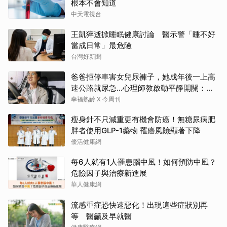
根本不會知道
中天電視台
王凱猝逝掀睡眠健康討論 醫示警「睡不好
當成日常」最危險
台灣好新聞
爸爸拒停車害女兒尿褲子，她成年後一上高
速公路就尿急…心理師教啟動平靜開關：恐
慌慢慢退場
幸福熟齡 X 今周刊
瘦身針不只減重更有機會防癌！無糖尿病肥
胖者使用GLP-1藥物 罹癌風險顯著下降
優活健康網
每6人就有1人罹患腦中風！如何預防中風？
危險因子與治療新進展
華人健康網
流感重症恐快速惡化！出現這些症狀別再
等 醫籲及早就醫