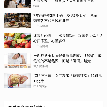
不是熬夜」 很多人天天如此卻不自知
鏡報
7年內連罹2癌！她「愛吃3款點心」惹禍
醫警告不戒早晚有肝癌
三立新聞網
比果汁恐怖！「水果1吃法」狠奪命：恐害人
心律不整、心臟驟停
三立新聞網
王凱猝逝掀起睡眠健康高度關注！醫籲：最
危險的不是熬夜，而是「這個」錯覺
華人健康網
脂肪肝逆轉！女工程師「聽醫師話」12週甩
11公斤
中天電視台