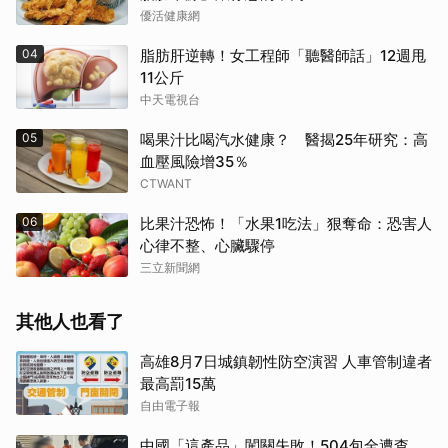
優活健康網
04
脂肪肝逆轉！女工程師「聽醫師話」12週甩
11公斤
中天電視台
05
喝果汁比喝汽水健康？ 醫揭25年研究：高
血壓風險增35％
CTWANT
06
比果汁恐怖！「水果1吃法」狠奪命：恐害人
心律不整、心臟驟停
三立新聞網
其他人也看了
高雄8月7日城鎮韌性防空演習 人車管制違者
最高罰15萬
自由電子報
中國「這產品」闖關失敗！504包全遭查