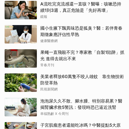
A流吃完克流感還一直咳？醫曝：咳嗽恐持
續1到3週，真正危險是「先好再壞」
鏡報
國小生腋下飄異味恐是狐臭？醫：若伴青春
期徵象應評估性早熟
健康醫療網
果蠅一直飛殺不完？專家教「自製1陷阱」抓
光 進得去就出不來
常春月刊
美業者釋放60萬隻不咬人雄蚊 靠生物技術
防登革熱
民視新聞網
泡泡尿久久不散、腳水腫、特別容易累？醫
揭腎臟求救5警訊：發現時恐已逼近洗腎
幸福熟齡 X 今周刊
子宮肌瘤患者還能吃冰嗎？中醫提點5大原