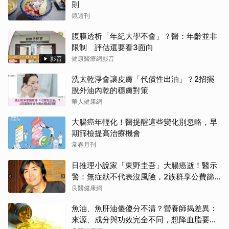
則
鏡週刊
腹膜透析「年紀大學不會」？醫：年齡並非
限制 評估還要看3面向
影音
健康醫療網影音
洗太乾淨會讓皮膚「代償性出油」？2招擺
脫外油內乾的穩膚對策
華人健康網
大腸癌年輕化！醫提醒這些變化別忽略，早
期篩檢提高治療機會
常春月刊
日推理小說家「東野圭吾」大腸癌逝！醫示
警：無症狀不代表沒風險，2族群享公費篩
檢
良醫健康網
魚油、魚肝油傻傻分不清？營養師揭差異：
來源、成分與功效完全不同，想降血脂要吃