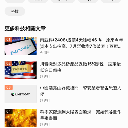
科技
更多科技相關文章
01
南亞科(2408)股價4天漲幅46 %，原來今年
資本支出拉高、7月營收增7倍破表！蓋廠買
設備最新營運目標曝光
今周刊
02
川普擬對多晶矽產品課徵15%關稅 設定最
低進口價格
路透社
03
中國製路由器藏後門 資安業者警告恐遭入
侵
路透社
04
科學家觀測到太陽表面漩渦 宛如梵谷畫作
星夜畫面
路透社