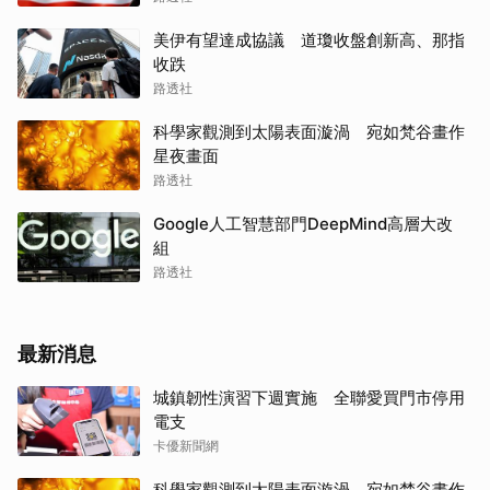
美伊有望達成協議 道瓊收盤創新高、那指
收跌
路透社
科學家觀測到太陽表面漩渦 宛如梵谷畫作
星夜畫面
路透社
Google人工智慧部門DeepMind高層大改
組
路透社
最新消息
城鎮韌性演習下週實施 全聯愛買門市停用
電支
卡優新聞網
科學家觀測到太陽表面漩渦 宛如梵谷畫作