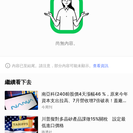
尚無內容。
內容已至結尾。請注意，部分內容可能未顯示。
查看資訊
繼續看下去
南亞科(2408)股價4天漲幅46 %，原來今年
資本支出拉高、7月營收增7倍破表！蓋廠買
設備最新營運目標曝光
今周刊
川普擬對多晶矽產品課徵15%關稅 設定最
低進口價格
路透社