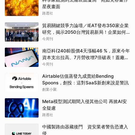
星夜畫面
路透社
貿易關鍵競爭力論壇／IEAT發布350家企業
研究，揭示2050台灣貿易新局！企業如何
透過養「蝦」養「馬」掌握先機？
今周刊
南亞科(2408)股價4天漲幅46 %，原來今年
資本支出拉高、7月營收增7倍破表！蓋廠買
設備最新營運目標曝光
今周刊
Airtable估值蒸發九成賣給Bending
Spoons，創投：這對SaaS新創來說是警訊
創業小聚
Meta模型測試期間入侵其他公司 再掀AI安
全疑慮
路透社
中國製路由器藏後門 資安業者警告恐遭入
侵