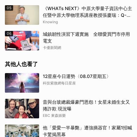
05
《WHATs NEXT》中原大學量子資訊中心主
任暨中原大學物理系講座教授張慶瑞：Q-
day的countdown現在已經開始了
Knowing
06
城鎮韌性演習下週實施 全聯愛買門市停用
電支
卡優新聞網
其他人也看了
12星座今日運勢〈08.07星期五〉
科技紫微網每日星座
昔與台玻總裁爆豪門恩怨！女星未婚生女又
捲詐欺 現況曝
EBC 東森娛樂
他「愛愛一半暴斃」遭強摘器官！家屬1招喊
卡驚揭黑幕