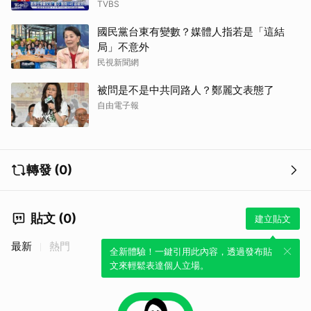
TVBS
國民黨台東有變數？媒體人指若是「這結
局」不意外
民視新聞網
被問是不是中共同路人？鄭麗文表態了
自由電子報
轉發 (0)
貼文 (0)
建立貼文
最新
熱門
全新體驗！一鍵引用此內容，透過發布貼
文來輕鬆表達個人立場。