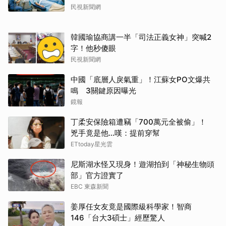
民視新聞網
韓國瑜協商講一半「司法正義女神」突喊2
字！他秒傻眼
民視新聞網
中國「底層人戾氣重」！江蘇女PO文爆共
鳴 3關鍵原因曝光
鏡報
丁柔安保險箱遭竊「700萬元全被偷」！
兇手竟是他...嘆：提前穿幫
ETtoday星光雲
尼斯湖水怪又現身！遊湖拍到「神秘生物頭
部」官方證實了
EBC 東森新聞
姜厚任女友竟是國際級科學家！智商
146「台大3碩士」經歷驚人