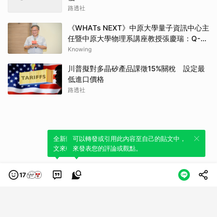
路透社
《WHATs NEXT》中原大學量子資訊中心主
任暨中原大學物理系講座教授張慶瑞：Q-
day的countdown現在已經開始了
Knowing
川普擬對多晶矽產品課徵15%關稅 設定最
低進口價格
路透社
全新體驗！一鍵引用此內容，透過發布貼
可以轉發或引用此內容至自己的貼文中，
文來輕鬆表達個人立場。
來發表您的評論或觀點。
17
類別
服務條款
隱私權政策
服務聲明