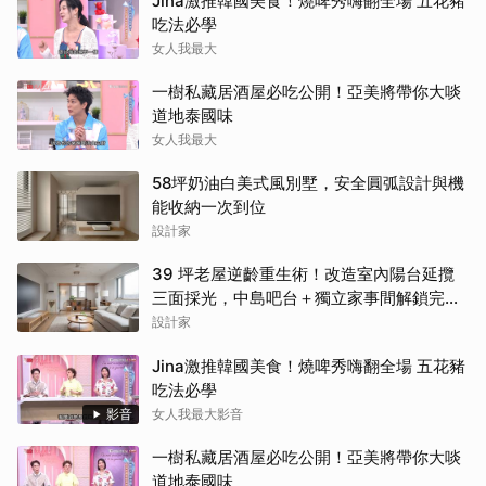
Jina激推韓國美食！燒啤秀嗨翻全場 五花豬
吃法必學
女人我最大
一樹私藏居酒屋必吃公開！亞美將帶你大啖
道地泰國味
女人我最大
58坪奶油白美式風別墅，安全圓弧設計與機
能收納一次到位
設計家
39 坪老屋逆齡重生術！改造室內陽台延攬
三面採光，中島吧台＋獨立家事間解鎖完美
家務路徑
設計家
Jina激推韓國美食！燒啤秀嗨翻全場 五花豬
吃法必學
影音
女人我最大影音
一樹私藏居酒屋必吃公開！亞美將帶你大啖
道地泰國味