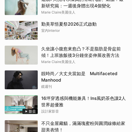
新研究揭：一週後身體出現4個變化
Marie Claire美麗佳人
勤美草悟夏祭2026正式啟動
室內Interior
久坐讓小腹愈來愈凸？不是脂肪是骨盆前
傾！上班族飯後3分鐘坐姿伸展改善方法
Marie Claire美麗佳人
靚時尚／大丈夫當如是 Multifaceted
Manhood
鏡週刊
16坪穿透感與機能兼具！Ins風奶茶色讓2人
世界超優雅
影音
設計家影音
不只金屋藏貓，滿滿瑰蜜粉與圓潤線條給家
甜美表情！