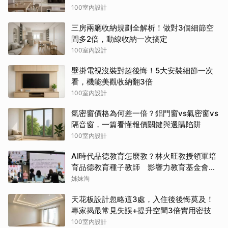
100室內設計
三房兩廳收納規劃全解析！做對3個細節空
間多2倍，動線收納一次搞定
100室內設計
壁掛電視沒裝對超後悔！5大安裝細節一次
看，機能美觀收納翻3倍
100室內設計
氣密窗價格為何差一倍？鋁門窗vs氣密窗vs
隔音窗，一篇看懂報價關鍵與選購陷阱
100室內設計
AI時代品德教育怎麼教？林火旺教授領軍培
育品德教育種子教師 影響力教育基金會攜
手新生代基金會
姊妹淘
天花板設計忽略這3處，入住後後悔莫及！
專家揭最常見失誤+提升空間3倍實用密技
100室內設計