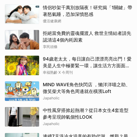
情侶吵架千萬別放隔夜！研究揭「1關鍵」帶
著怒氣睡，恐加深憤怒感
優活健康網
拒絕當免費的靈魂擺渡人 救世主情結者請先
認清這4個內耗因素
享民頭條
94歲老太太，每日讓自己漂漂亮亮出門！愛
美是人生中極要緊一環，讓生活方方面面，
更加豐富有樂趣
幸福熟齡 X 今周刊
MIND WAVE角色快閃店 ，懶洋洋喵之助、
微笑柴犬等角色周邊就在橫濱Loft
Japaholic
中性風穿搭掀起熱潮？從日本女生4套造型
參考呈現帥氣個性LOOK
Japaholic
連續7天洗冷水澡真的有助代謝、燃脂？最