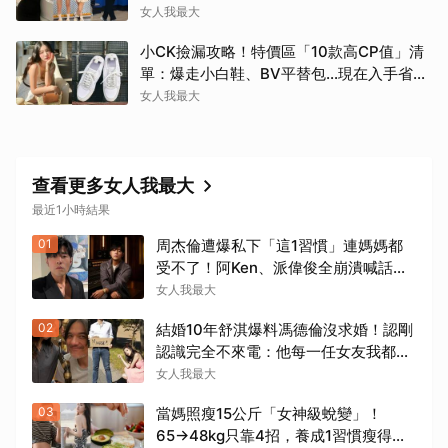
女人我最大
小CK撿漏攻略！特價區「10款高CP值」清
單：爆走小白鞋、BV平替包…現在入手省一
筆
女人我最大
查看更多女人我最大
最近1小時結果
01
周杰倫遭爆私下「這1習慣」連媽媽都
受不了！阿Ken、派偉俊全崩潰喊話：
要改進
女人我最大
02
結婚10年舒淇爆料馮德倫沒求婚！認剛
認識完全不來電：他每一任女友我都很
熟
女人我最大
03
當媽照瘦15公斤「女神級蛻變」！
65→48kg只靠4招，養成1習慣瘦得快