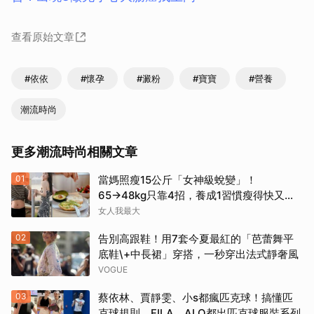
查看原始文章
#依依
#懷孕
#澱粉
#寶寶
#營養
潮流時尚
更多潮流時尚相關文章
01
當媽照瘦15公斤「女神級蛻變」！
65→48kg只靠4招，養成1習慣瘦得快又不
復胖
女人我最大
02
告別高跟鞋！用7套今夏最紅的「芭蕾舞平
底鞋\+中長裙」穿搭，一秒穿出法式靜奢風
VOGUE
03
蔡依林、賈靜雯、小s都瘋匹克球！搞懂匹
克球規則、FILA、ALO都出匹克球服裝系列