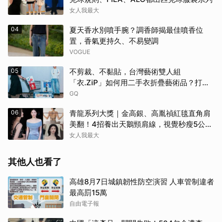
女人我最大
04
夏天香水別噴手腕？調香師揭最佳噴香位
置，香氣更持久、不易變調
VOGUE
05
不剪裁、不黏貼，台灣藝術雙人組
「衣.ZiP」如何用二手衣折疊藝術品？打破
大眾對舊衣回收的想像
GQ
06
青龍系列大獎｜金高銀、高胤禎紅毯直角肩
美翻！4招養出天鵝頸肩線，視覺秒瘦5公
斤！
女人我最大
其他人也看了
高雄8月7日城鎮韌性防空演習 人車管制違者
最高罰15萬
自由電子報