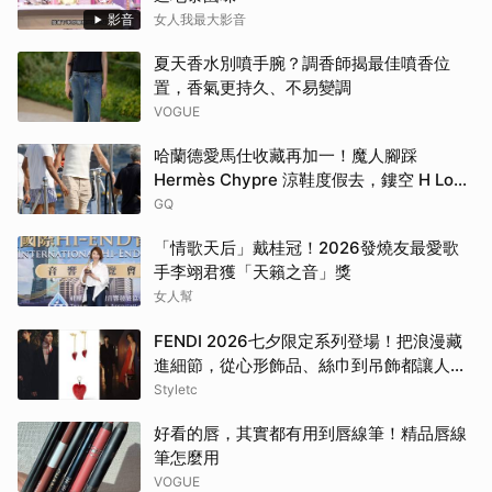
影音
女人我最大影音
夏天香水別噴手腕？調香師揭最佳噴香位
置，香氣更持久、不易變調
VOGUE
哈蘭德愛馬仕收藏再加一！魔人腳踩
Hermès Chypre 涼鞋度假去，鏤空 H Logo
大展慵懶高級感！
GQ
「情歌天后」戴桂冠！2026發燒友最愛歌
手李翊君獲「天籟之音」獎
女人幫
FENDI 2026七夕限定系列登場！把浪漫藏
進細節，從心形飾品、絲巾到吊飾都讓人一
眼心動
Styletc
好看的唇，其實都有用到唇線筆！精品唇線
筆怎麼用
VOGUE