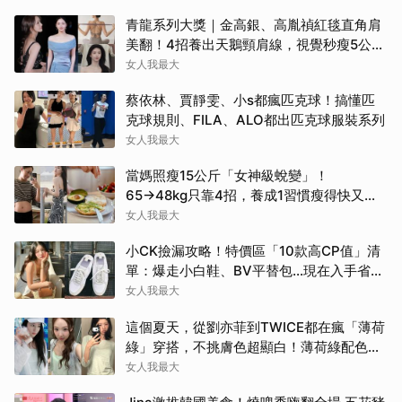
青龍系列大獎｜金高銀、高胤禎紅毯直角肩
美翻！4招養出天鵝頸肩線，視覺秒瘦5公
斤！
女人我最大
蔡依林、賈靜雯、小s都瘋匹克球！搞懂匹
克球規則、FILA、ALO都出匹克球服裝系列
女人我最大
當媽照瘦15公斤「女神級蛻變」！
65→48kg只靠4招，養成1習慣瘦得快又不
復胖
女人我最大
小CK撿漏攻略！特價區「10款高CP值」清
單：爆走小白鞋、BV平替包…現在入手省一
筆
女人我最大
這個夏天，從劉亦菲到TWICE都在瘋「薄荷
綠」穿搭，不挑膚色超顯白！薄荷綠配色公
開
女人我最大