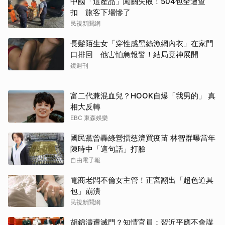
中國「這產品」闖關失敗！504包全遭查
扣 旅客下場慘了
民視新聞網
長髮陌生女「穿性感黑絲漁網內衣」在家門
口排回 他害怕急報警！結局竟神展開
鏡週刊
富二代兼混血兒？HOOK自爆「我男的」 真
相大反轉
EBC 東森娛樂
國民黨曾轟綠營擋慈濟買疫苗 林智群曝當年
陳時中「這句話」打臉
自由電子報
電商老闆不倫女主管！正宮翻出「超色道具
包」崩潰
民視新聞網
取消
胡錦濤遭滅門？知情官員：習近平應不會謀