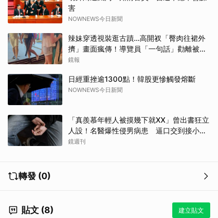
害
NOWNEWS今日新聞
辣妹穿透視裝逛古蹟…高開衩「臀肉往裙外
擠」畫面瘋傳！導覽員「一句話」勸離被狂
讚
鏡報
日經重挫逾1300點！韓股更慘觸發熔斷
NOWNEWS今日新聞
「真羨慕年輕人被摸幾下就XX」曾出書狂立
人設！名醫爆性侵男病患 逼口交到接小孩
鬧鐘響才停
鏡週刊
轉發 (0)
貼文 (8)
建立貼文