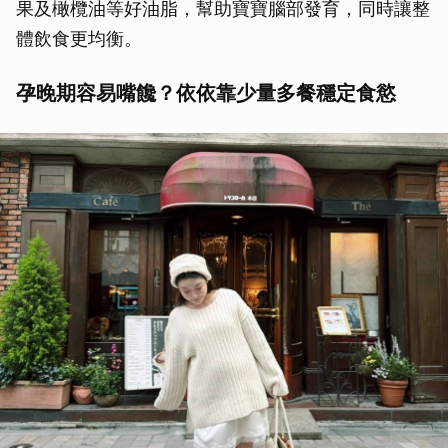
果及橄欖油等好油脂，幫助寶寶腦部發育，同時讓整
體飲食更均衡。
孕晚期容易嘴饞？依依靠少量多餐穩定食慾