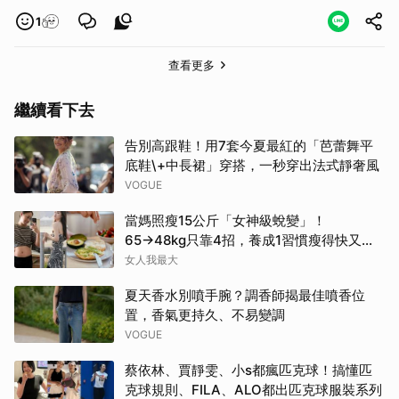
1
查看更多
繼續看下去
告別高跟鞋！用7套今夏最紅的「芭蕾舞平
底鞋\+中長裙」穿搭，一秒穿出法式靜奢風
VOGUE
當媽照瘦15公斤「女神級蛻變」！
65→48kg只靠4招，養成1習慣瘦得快又不
復胖
女人我最大
夏天香水別噴手腕？調香師揭最佳噴香位
置，香氣更持久、不易變調
VOGUE
蔡依林、賈靜雯、小s都瘋匹克球！搞懂匹
克球規則、FILA、ALO都出匹克球服裝系列