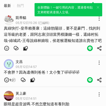
最新
熱門
全新體驗！一鍵引用此內容，透過發布貼
文來輕鬆表達個人立場。
凱蒂貓
05月12日15:26 (已編輯)
真綠快打-皇帝賴賽康：這綠勃陽頭，要不是豪門，找的到
這等級的老婆，跟阿志衰洨頭當男模賺錢一樣，還綠村拓
哉-綠城武-王母說綠林娘啦，侯老猴選輸知道誰出賣他了吧
文昌
05月12日14:57
不會胖？因為遺傳到爸爸！太小隻了🤣🤣🤣🤣
1
黃上豪
05月12日14:51
眼睛是超音波嗎 不然怎麼知道有養到胎