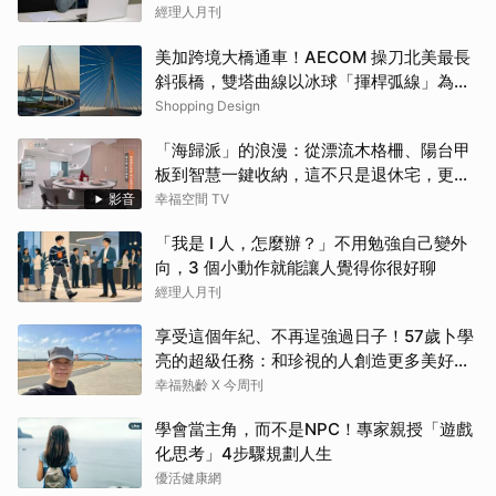
經理人月刊
美加跨境大橋通車！AECOM 操刀北美最長
斜張橋，雙塔曲線以冰球「揮桿弧線」為靈
感
Shopping Design
「海歸派」的浪漫：從漂流木格柵、陽台甲
板到智慧一鍵收納，這不只是退休宅，更是
遊子的心靈港灣！！
影音
幸福空間 TV
「我是 I 人，怎麼辦？」不用勉強自己變外
向，3 個小動作就能讓人覺得你很好聊
經理人月刊
享受這個年紀、不再逞強過日子！57歲卜學
亮的超級任務：和珍視的人創造更多美好記
憶
幸福熟齡 X 今周刊
學會當主角，而不是NPC！專家親授「遊戲
化思考」4步驟規劃人生
優活健康網