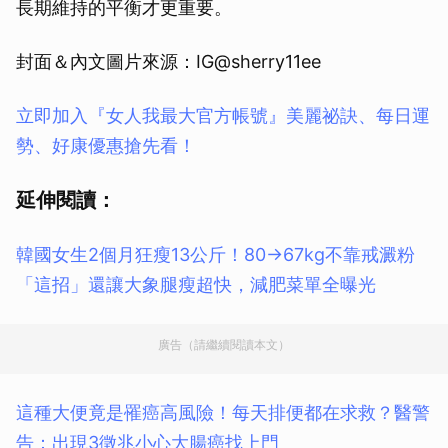
長期維持的平衡才更重要。
封面＆內文圖片來源：IG@sherry11ee
立即加入『女人我最大官方帳號』美麗祕訣、每日運
勢、好康優惠搶先看！
延伸閱讀：
韓國女生2個月狂瘦13公斤！80→67kg不靠戒澱粉
「這招」還讓大象腿瘦超快，減肥菜單全曝光
廣告（請繼續閱讀本文）
這種大便竟是罹癌高風險！每天排便都在求救？醫警
告：出現3徵兆小心大腸癌找上門