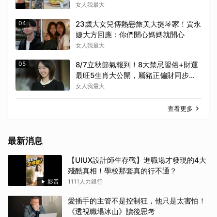
又不復胖
女人我最大
04
23歲大女兒傳熱戀旅美大提琴家！賈永
婕大方回應：你們開心媽媽就開心
女人我最大
05
8/7立秋節氣報到！8大禁忌習俗+財運
最旺5生肖大公開，屬豬正偏財同步增
長
女人我最大
查看更多
最新消息
【UIUX設計師生存戰】進職場才發現的4大
殘酷真相！學校那套真的行不通？
影音
1111人力銀行
愛插手的主管不是控制狂，他只是太害怕！
《透視職場冰山》讀後思考