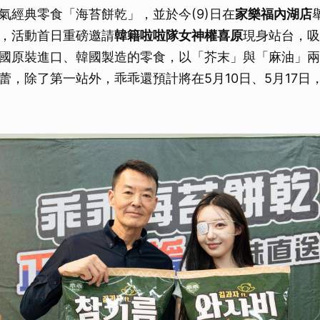
氣經典零食「海苔餅乾」，並於今(9)日在
家樂福內湖店
，活動首日重磅邀請
韓籍啦啦隊女神權喜原
現身站台，吸
國原裝進口、韓國製造的零食，以「芥末」與「麻油」兩
蕾，除了第一站外，乖乖還預計將在5月10日、5月17日