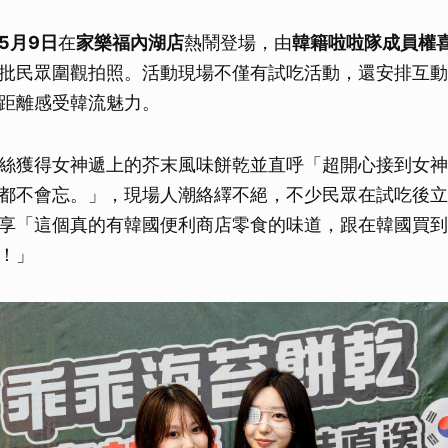
5月9日
在
家樂福內湖店
熱鬧登場，由
韓籍啦啦隊成員權
批民眾圍觀拍照。活動現場不僅有試吃活動，還安排互動
距離感受韓流魅力。
絲獲得女神遞上的芥末風味餅乾並直呼「超開心接到女神
都不會忘。」，現場人潮絡繹不絕，不少民眾在試吃後立
享「這個真的有韓國便利商店零食的味道，跟在韓國買到
！」