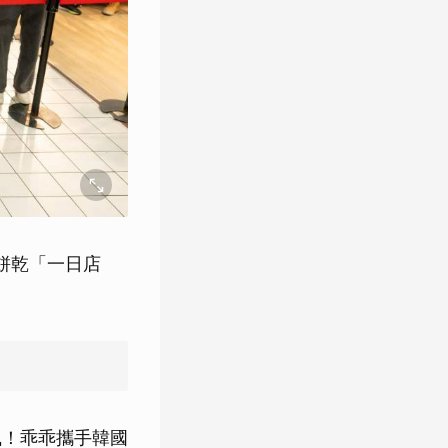
餅乾「一日店
風！乖乖攜手韓國