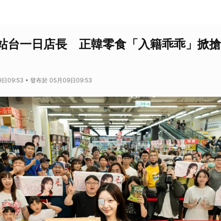
站台一日店長 正韓零食「入籍乖乖」掀搶
日09:53 • 發布於 05月09日09:53