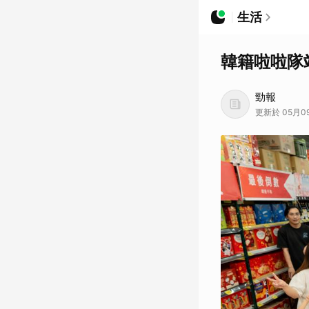
生活
韓籍啦啦隊
勁報
更新於 05月09