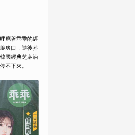
呼應著乖乖的經
脆爽口，隨後芥
韓國經典芝麻油
停不下來。