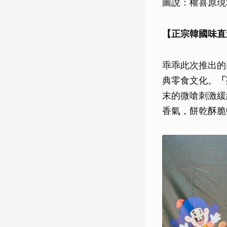
圖說：權喜原現
【正宗韓國味直
乖乖此次推出的
典零食文化。
「
末的微嗆刺激緩
香氣，餅乾酥脆