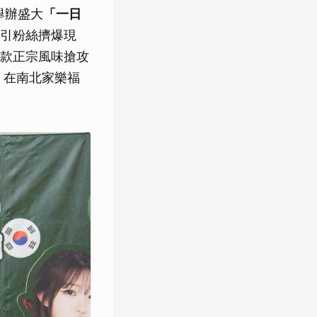
舉辦盛大
「一日
引粉絲擠爆現
款正宗風味搶攻
，在南北家樂福