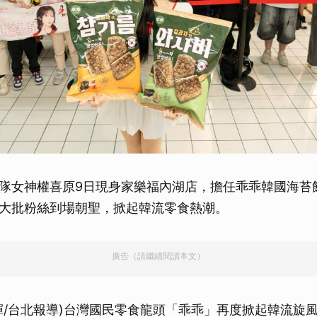
隊女神權喜原9日現身家樂福內湖店，擔任乖乖韓國海苔
大批粉絲到場朝聖，掀起韓流零食熱潮。
廣告（請繼續閱讀本文）
輝/台北報導)台灣國民零食龍頭「乖乖」再度掀起韓流旋