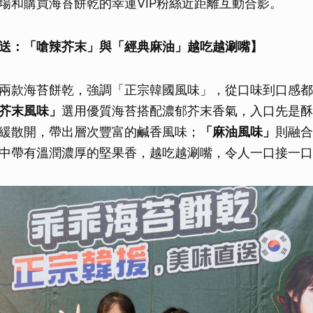
場和購買海苔餅乾的幸運VIP粉絲近距離互動合影。
送：「嗆辣芥末」與「經典麻油」越吃越涮嘴】
兩款海苔餅乾，強調「正宗韓國風味」，從口味到口感都
芥末風味」
選用優質海苔搭配濃郁芥末香氣，入口先是酥
緩散開，帶出層次豐富的鹹香風味；
「麻油風味」
則融合
中帶有溫潤濃厚的堅果香，越吃越涮嘴，令人一口接一口