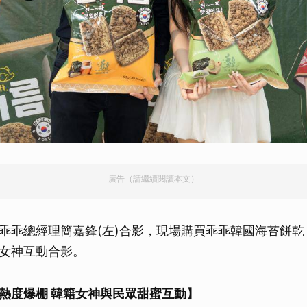
廣告（請繼續閱讀本文）
乖乖總經理簡嘉鋒(左)合影，現場購買乖乖韓國海苔餅乾
女神互動合影。
熱度爆棚 韓籍女神與民眾甜蜜互動】