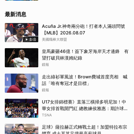
最新消息
Acuña Jr.神奇兩分砲！打者本人滿頭問號
【MLB】2026.08.07
影音
美國職棒大聯盟
皇馬豪砸46億！簽下象牙海岸天才邊鋒 有
望打破貝林漢姆紀錄
鏡報
走出綠衫軍風波！Brown費城首度亮相 喊
話「唯有奪冠才是目標」
鏡報
U17女排錦標賽》直落三橫掃多明尼加！中
華女排首戰開門紅 總教練侯雅惠：期許球員
享受挑戰
TSNA
足球》薩拉赫正式轉戰土超！加盟特拉布宗
體育 成土耳其足壇最高薪球員