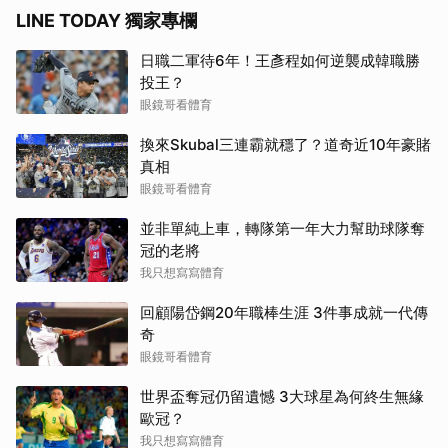
LINE TODAY 獨家專欄
日職二軍待6年！王彥程如何逆襲成韓職勝
投王？
眼鏡哥看體育
換來Skubal三連霸就穩了？道奇近10年豪賭
真相
眼鏡哥看體育
並非單純上車，轉隊第一年大力幫助球隊奪
冠的老將
我只想寫寫體育
回顧陽岱鋼20年職棒生涯 3件事成就一代傳
奇
眼鏡哥看體育
世界盃奪冠仍留遺憾 3大球星為何終生無緣
歐冠？
我只想寫寫體育