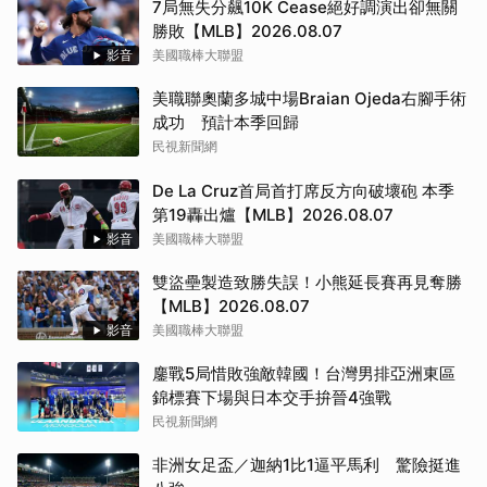
7局無失分飆10K Cease絕好調演出卻無關
勝敗【MLB】2026.08.07
影音
美國職棒大聯盟
美職聯奧蘭多城中場Braian Ojeda右腳手術
成功 預計本季回歸
民視新聞網
De La Cruz首局首打席反方向破壞砲 本季
第19轟出爐【MLB】2026.08.07
影音
美國職棒大聯盟
雙盜壘製造致勝失誤！小熊延長賽再見奪勝
【MLB】2026.08.07
影音
美國職棒大聯盟
鏖戰5局惜敗強敵韓國！台灣男排亞洲東區
錦標賽下場與日本交手拚晉4強戰
民視新聞網
非洲女足盃／迦納1比1逼平馬利 驚險挺進