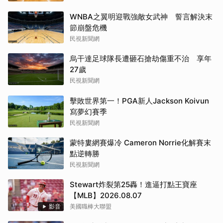
WNBA之翼明迎戰強敵女武神 誓言解決末
節崩盤危機
民視新聞網
烏干達足球隊長遭砸石搶劫傷重不治 享年
27歲
民視新聞網
擊敗世界第一！PGA新人Jackson Koivun
寫夢幻賽季
民視新聞網
蒙特婁網賽爆冷 Cameron Norrie化解賽末
點逆轉勝
民視新聞網
Stewart炸裂第25轟！進逼打點王寶座
【MLB】2026.08.07
影音
美國職棒大聯盟