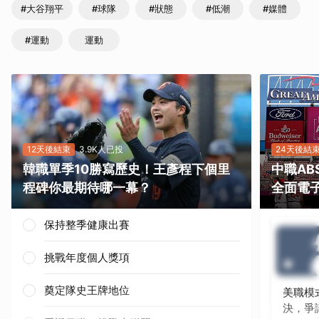
#大谷翔平
#球隊
#狀態
#低潮
#媒體
#運動
運動
12天後結束
3.9K人已投
24天後結
韓職單季10勝寫歷史！王彥程下個里
中職A
程碑你最期待哪一幕？
全面電
保持整季健康出賽
挑戰年度個人獎項
奠定隊史王牌地位
美職模
決，爭