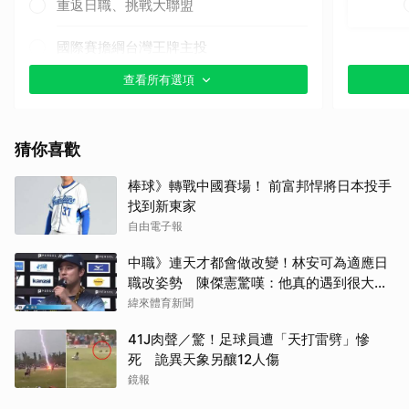
重返日職、挑戰大聯盟
國際賽擔綱台灣王牌主投
查看所有選項
其他（歡迎貼文分享）
猜你喜歡
棒球》轉戰中國賽場！ 前富邦悍將日本投手
找到新東家
自由電子報
中職》連天才都會做改變！林安可為適應日
職改姿勢 陳傑憲驚嘆：他真的遇到很大挫
折
緯來體育新聞
41J肉聲／驚！足球員遭「天打雷劈」慘
死 詭異天象另釀12人傷
鏡報