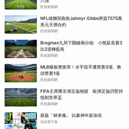
八強
民視新聞網
NFL雄獅與跑衛Jahmyr Gibbs將簽7575萬
美元天價合約
民視新聞網
Bregman九局下關鍵兩分砲 小熊延長賽3
比2逆轉藍鳥
民視新聞網
MLB爆板凳衝突！水手投手遭禁賽3場、教
頭禁賽1場
民視新聞網
FIFA主席獲非洲足協相挺 歐洲足協仍堅持
抵制世界盃
民視新聞網
新版「林來瘋」 比豪神年薪加倍
自由電子報