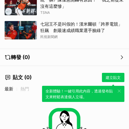
沒有這麼慘」
TSNA
七冠王不是叫假的！漢米爾頓「跨界電競」
狂飆 創最速成績職業選手臉綠了
民視新聞網
轉發 (0)
貼文 (0)
建立貼文
最新
熱門
全新體驗！一鍵引用此內容，透過發布貼
文來輕鬆表達個人立場。