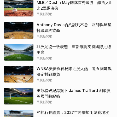
MLB／Dustin May轉隊首秀奪勝 釀酒人5
比2擊退海盜
民視新聞網
Anthony Davis合約談判不急 巫師與球星
暫緩續約協商
民視新聞網
非洲足協一致表態 重新確認支持國際足總
主席
民視新聞網
WNBA美夢與神秘隊近況火熱 週五關鍵戰
決定對戰勝負
民視新聞網
里茲聯破紀錄簽下 James Trafford 創最貴
英國門將紀錄
民視新聞網
F1執行長證實：2027年將增加衝刺賽場次