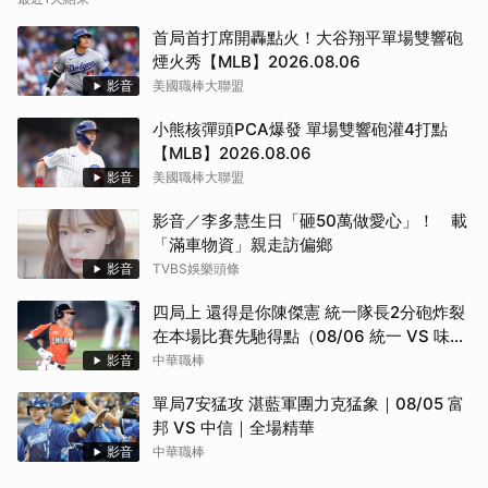
首局首打席開轟點火！大谷翔平單場雙響砲
煙火秀【MLB】2026.08.06
影音
美國職棒大聯盟
取消
小熊核彈頭PCA爆發 單場雙響砲灌4打點
【MLB】2026.08.06
影音
美國職棒大聯盟
影音／李多慧生日「砸50萬做愛心」！ 載
「滿車物資」親走訪偏鄉
影音
TVBS娛樂頭條
四局上 還得是你陳傑憲 統一隊長2分砲炸裂
在本場比賽先馳得點（08/06 統一 VS 味
全）
影音
中華職棒
單局7安猛攻 湛藍軍團力克猛象｜08/05 富
邦 VS 中信｜全場精華
影音
中華職棒