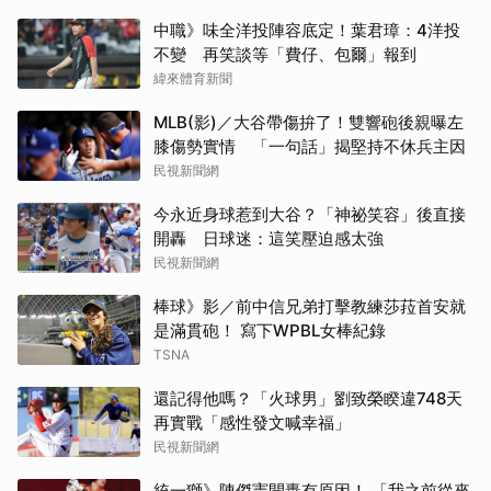
中職》味全洋投陣容底定！葉君璋：4洋投
不變 再笑談等「費仔、包爾」報到
緯來體育新聞
MLB(影)／大谷帶傷拚了！雙響砲後親曝左
膝傷勢實情 「一句話」揭堅持不休兵主因
民視新聞網
今永近身球惹到大谷？「神祕笑容」後直接
開轟 日球迷：這笑壓迫感太強
民視新聞網
棒球》影／前中信兄弟打擊教練莎菈首安就
是滿貫砲！ 寫下WPBL女棒紀錄
TSNA
還記得他嗎？「火球男」劉致榮睽違748天
再實戰「感性發文喊幸福」
民視新聞網
統一獅》陳傑憲開轟有原因！ 「我之前從來