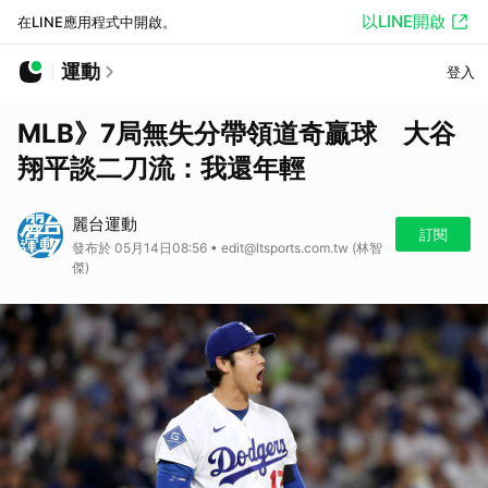
以LINE開啟
在LINE應用程式中開啟。
運動
登入
MLB》7局無失分帶領道奇贏球 大谷
翔平談二刀流：我還年輕
麗台運動
訂閱
發布於 05月14日08:56 • edit@ltsports.com.tw (林智
傑)