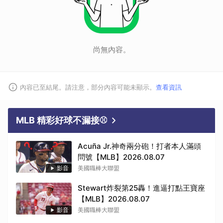
尚無內容。
內容已至結尾。請注意，部分內容可能未顯示。
查看資訊
MLB 精彩好球不漏接⚾
Acuña Jr.神奇兩分砲！打者本人滿頭
問號【MLB】2026.08.07
影音
美國職棒大聯盟
Stewart炸裂第25轟！進逼打點王寶座
【MLB】2026.08.07
影音
美國職棒大聯盟