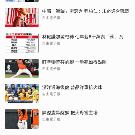
中職「海歸」需選秀 程柏仁︰未必適合職籃
自由電子報
林庭謙加盟戰神 估年薪6千萬寫「薪」頁
自由電子報
盯準獅帝芬的腳 一壘宛如得點圈
自由電子報
漂洋過海復健 曾品洋重拾火球
自由電子報
陳傑憲轟醒獅 把天母當主場
自由電子報