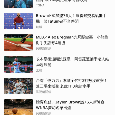
TSNA
Brown正式加盟76人！曝得知交易氣砸手
機 談Tatum破不合傳聞
鏡報
MLB／Alex Bregman九局關鍵轟 小熊靠
對手失誤奪4連勝
民視新聞網
攻本壘衝過頭沒踩壘 阿雷茲遭捕手堵人結
局超展開
太報
台灣「怪力男」李灝宇代打2打數沒敲安！
連三場坐板凳 老虎11:0完封水手
民視新聞網
體育焦點／Jaylen Brown談76人新陣容
WNBA夢幻名單出爐
民視新聞網