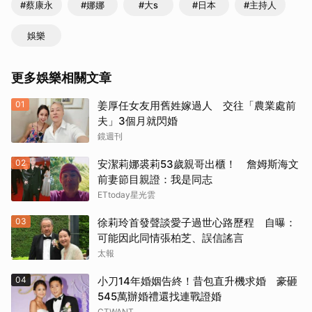
#蔡康永
#娜娜
#大s
#日本
#主持人
娛樂
更多娛樂相關文章
01
姜厚任女友用舊姓嫁過人 交往「農業處前
夫」3個月就閃婚
鏡週刊
02
安潔莉娜裘莉53歲親哥出櫃！ 詹姆斯海文
前妻節目親證：我是同志
ETtoday星光雲
03
徐莉玲首發聲談愛子過世心路歷程 自曝：
可能因此同情張柏芝、誤信謠言
太報
04
小刀14年婚姻告終！昔包直升機求婚 豪砸
545萬辦婚禮還找連戰證婚
CTWANT