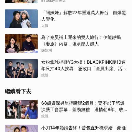
ETtoday星光雲
「阿妹妹」解散27年重返萬人舞台 自爆驚
人變化
太報
為了秦昊補上遲來的雙人旅行！伊能靜揭
《妻旅》內幕，坦承壓力超大
姊妹淘
女粉拿球桿砸YG大樓！BLACKPINK慶10週
年只抽40人挨轟 急改口「全員出席」活動
場地曝光了
鏡報
繼續看下去
68歲資深男星摔斷腿2個月！妻不忍了怒爆
演藝工會黑幕：差勁無禮 遭情勒8年、收
二手探病禮
鏡報
小刀14年婚姻告終！昔包直升機求婚 豪砸