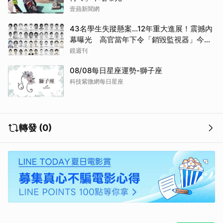
壹蘋新聞網
43名學生失蹤懸案...12年重大進展！震撼內
幕曝光 高官當年下令「銷毀監視器」今遭
逮
鏡週刊
08/08每日星座運勢-獅子座
科技紫微網每日星座
轉發 (0)