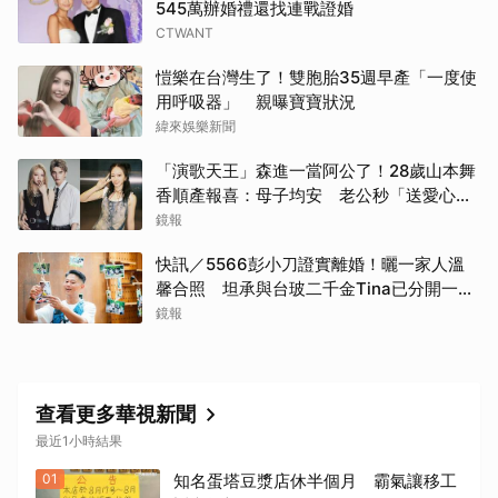
545萬辦婚禮還找連戰證婚
CTWANT
愷樂在台灣生了！雙胞胎35週早產「一度使
用呼吸器」 親曝寶寶狀況
緯來娛樂新聞
「演歌天王」森進一當阿公了！28歲山本舞
香順產報喜：母子均安 老公秒「送愛心」
閃炸
鏡報
快訊／5566彭小刀證實離婚！曬一家人溫
馨合照 坦承與台玻二千金Tina已分開一段
時間
鏡報
查看更多華視新聞
最近1小時結果
01
知名蛋塔豆漿店休半個月 霸氣讓移工