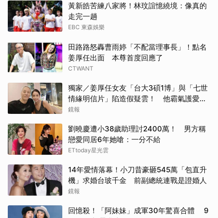
黃新皓苦練八家將！林玟誼憶繞境：像真的
走完一趟
EBC 東森娛樂
田路路怒轟曹雨婷「不配當理事長」！點名
姜厚任出面 本尊首度回應了
CTWANT
獨家／姜厚任女友「台大3碩1博」與「七世
情緣明信片」陷造假疑雲！ 他霸氣護愛：
她是文盲我也喜歡！
鏡報
劉曉慶遭小38歲助理討2400萬！ 男方稱
戀愛同居6年她嗆：一分不給
ETtoday星光雲
14年愛情落幕！小刀昔豪砸545萬「包直升
機」求婚台玻千金 前副總統連戰是證婚人
鏡報
回憶殺！「阿妹妹」成軍30年驚喜合體 9