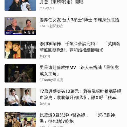
月登《東!帶我走》開唱
CTWANT
姜厚任女友 台大3碩士1博士 學霸身分惹議
TVBS 新聞影音
影音
湯姆霍蘭德、千黛亞低調完婚！ 「英國奢
華莊園辦派對」夢幻婚禮細節曝光
姊妹淘
男星遠赴倫敦拍MV 路人來搭訕「最後竟
成女主角」
ETtoday星光雲
17歲月薪突破10萬元！蕭敬騰親吐餐廳駐唱
血淚史：喉嚨每月都唱壞，卻直呼「很幸
福」
姊妹淘
昆凌爆9歲兒拜中醫為師！ 「幫把脈神
準」抓包她沒吃飽