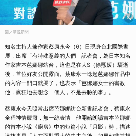
圖／華視新聞
知名主持人兼作家蔡康永今（6）日現身台北國際書
展，出席「有特殊意義的人們」記者會，為日本知名
作家吉本芭娜娜站台，這也是在大S（徐熙媛）驟逝
後，首位好友公開露面。蔡康永一唸起芭娜娜作品中
的內容一開口就哭了，也表示「芭娜娜女士的書教
他，瘋狂地去想念一個人，不是丟臉的事」。
蔡康永今天照常出席芭娜娜訪台新書記者會，蔡康永
全程神情嚴肅，無一絲表情。他開始朗讀吉本芭娜娜
的首本小說《廚房》中的短篇小說「月影」時，描述
這故事是「人在面對重大的失去之後，如果他非常想