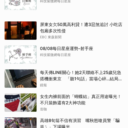
科技紫微網每日星座
屏東女欠50萬高利貸！遭3惡煞追討 小吃店
包廂多次性侵
EBC 東森新聞
08/08每日星座運勢-射手座
科技紫微網每日星座
每天傳LINE關心！她2天聯絡不上25歲兒急
搭機衝東京 「聽1句話」當場心碎...結局看
哭網
鏡報
女生內褲前面的「蝴蝶結」真正用途曝光！
不只裝飾還有2大神功能
造咖
高雄8旬翁不信有演習 嘴秋怒嗆員警「騙
肖ㄟ」下場曝光