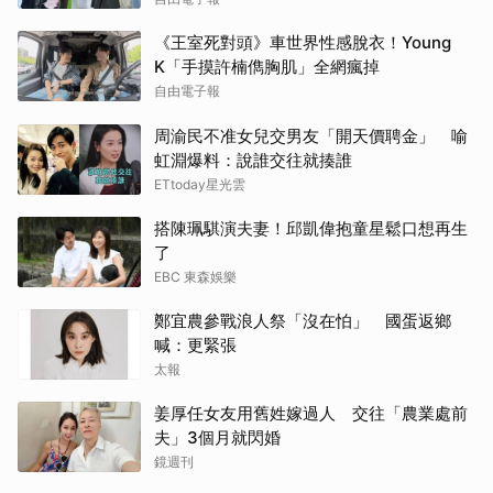
《王室死對頭》車世界性感脫衣！Young
K「手摸許楠儁胸肌」全網瘋掉
自由電子報
周渝民不准女兒交男友「開天價聘金」 喻
虹淵爆料：說誰交往就揍誰
ETtoday星光雲
搭陳珮騏演夫妻！邱凱偉抱童星鬆口想再生
了
EBC 東森娛樂
鄭宜農參戰浪人祭「沒在怕」 國蛋返鄉
喊：更緊張
太報
姜厚任女友用舊姓嫁過人 交往「農業處前
夫」3個月就閃婚
鏡週刊