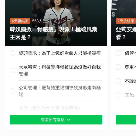
4天後結束
553人已投
2天後結束
韓娛圈掀「骨感瘦」現象！極端風潮
亞莉安
主因是？
看？
取消
鏡頭需求：為了上鏡好看藝人只能極端瘦
儘管
大眾審查：稍微變胖就被認為沒做好自我
尊重
管理
不論
公司管理：嚴苛體重限制導致身形走向極
端
其他
其他（歡迎貼文分享你的看法）
查看所有選項