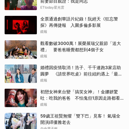
前妻節目親證：我是同志
ETtoday星光雲
全票通過創華語片紀錄！阮經天《狂忘警
探》再傳捷報 入圍多倫多影展
鏡報
觀看數破3000萬！展榮展瑞父親節「送大
禮」 要爸爸睡覺都想到4個子女
鏡報
婚禮因疫情取消！浩子、千千連跑3家店助
圓夢 《請世界吃桌》前往紐約遇上「最多
限制」
鏡報
初戀女神來台變「搞笑女神」！金娜妍驚
吐：吃我的爸爸 不怕鬼但1原因走路都看地
上
鏡報
59歲王祖賢無懼「雙下巴」見客！ 氣場全
開演繹優雅老去
自由電子報