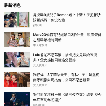
最新消息
昆凌曝9歲兒子Romeo迷上中醫！學把脈秒
診斷媽媽：你沒吃飽
姊妹淘
Marz23暢聊育兒經鬆口2胎計畫 玖壹壹健
志甜曝婚禮時間點
中天電視台
Lulu爸爸不忍落淚，後悔把女兒嫁給陳漢
典！父女感性同框過父親節
女人我最大
狗仔爆「3字華語天王」有私生子！鍵盤柯
南矛頭指向周杰倫，公司不忍怒發聲
女人我最大
獅門影業積極推動《麥可傑克森》續集 擬今
年底至明年初開拍
藝點新聞