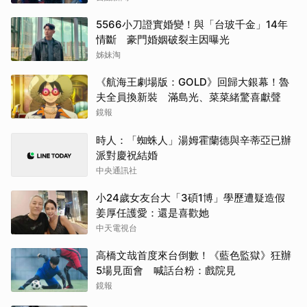
5566小刀證實婚變！與「台玻千金」14年
情斷 豪門婚姻破裂主因曝光
姊妹淘
《航海王劇場版：GOLD》回歸大銀幕！魯
夫全員換新裝 滿島光、菜菜緒驚喜獻聲
鏡報
時人：「蜘蛛人」湯姆霍蘭德與辛蒂亞已辦
派對慶祝結婚
中央通訊社
小24歲女友台大「3碩1博」學歷遭疑造假
姜厚任護愛：還是喜歡她
中天電視台
高橋文哉首度來台倒數！《藍色監獄》狂辦
5場見面會 喊話台粉：戲院見
鏡報