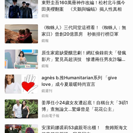
東野圭吾160萬冊神作改編！松村北斗攜今
田美櫻翻案 《天鵝與蝙蝠》揭人性真相
鏡報
《蜘蛛人》三代同堂這裡看！《蜘蛛人：無
家日》曾創20億票房 秒衝排行榜亞軍
鏡報
原生家庭缺愛釀悲劇！網紅偷錄前夫「發瘋
影片」驚見高超演技 慘遭兩任男友詐騙
2000多萬
鏡報
agnès b.推Humanitarian系列 「give
love」成今夏最暖時尚宣言
鏡週刊
姜厚任小24歲女友遭起底！自稱台大「3碩1
博」查無論文…驚爆曾是「花花公主」
自由電子報
安潔莉娜裘莉53歲親哥出櫃！ 詹姆斯海文