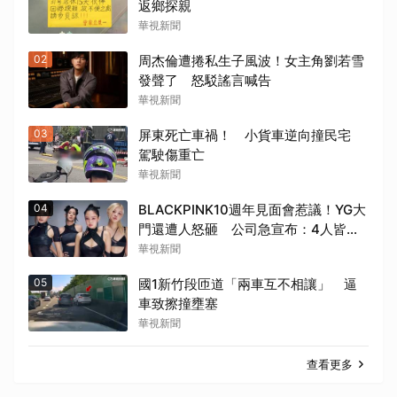
返鄉探親
華視新聞
02
周杰倫遭捲私生子風波！女主角劉若雪
發聲了 怒駁謠言喊告
華視新聞
03
屏東死亡車禍！ 小貨車逆向撞民宅
駕駛傷重亡
華視新聞
04
BLACKPINK10週年見面會惹議！YG大
門還遭人怒砸 公司急宣布：4人皆出
席活動
華視新聞
05
國1新竹段匝道「兩車互不相讓」 逼
車致擦撞壅塞
華視新聞
查看更多