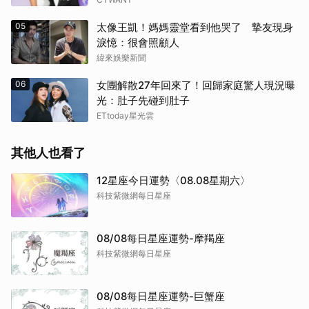
05
太像王凱！媽媽靈堂看到他哭了 摯友現身
淚憶：很會照顧人
緯來娛樂新聞
06
女團解散27年回來了！回歸家庭驚人現況曝
光：肚子先碰到肚子
ETtoday星光雲
其他人也看了
12星座今日運勢〈08.08星期六〉
科技紫微網每日星座
08/08每日星座運勢-摩羯座
科技紫微網每日星座
08/08每日星座運勢-巨蟹座