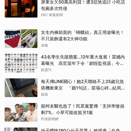
屏東女欠50萬高利貸！遭3惡煞追討 小吃店
包廂多次性侵
EBC 東森新聞
女生內褲前面的「蝴蝶結」真正用途曝光！
不只裝飾還有2大神功能
造咖
43名學生失蹤懸案...12年重大進展！震撼內
幕曝光 高官當年下令「銷毀監視器」今遭
逮
鏡週刊
每天傳LINE關心！她2天聯絡不上25歲兒急
搭機衝東京 「聽1句話」當場心碎...結局看
哭網
鏡報
挺柯名醫也急了！民眾黨驚傳「支持率慘崩
剩7%」小草可能改挺另1黨
民視新聞網
妹子曖昧180公分天菜男！ 她摸遍「全身」