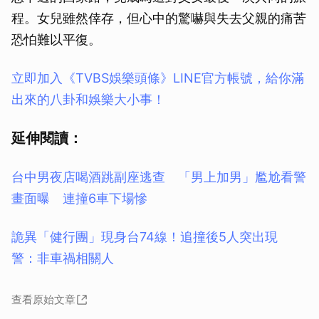
程。女兒雖然倖存，但心中的驚嚇與失去父親的痛苦
恐怕難以平復。
立即加入《TVBS娛樂頭條》LINE官方帳號，給你滿
出來的八卦和娛樂大小事！
延伸閱讀：
台中男夜店喝酒跳副座逃查 「男上加男」尷尬看警
畫面曝 連撞6車下場慘
詭異「健行團」現身台74線！追撞後5人突出現
警：非車禍相關人
查看原始文章