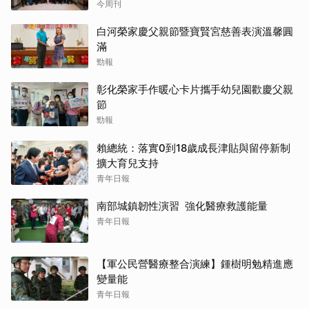
傳承契機
今周刊
白河榮家慶父親節暨寶賢宮慈善表演溫馨圓
滿
勁報
彰化榮家手作暖心卡片攜手幼兒園歡慶父親
節
勁報
賴總統：落實0到18歲成長津貼與留停新制
擴大育兒支持
青年日報
南部城鎮韌性演習 強化醫療救護能量
青年日報
【軍公民營醫療整合演練】鍾樹明勉精進應
變量能
青年日報