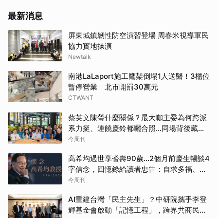
最新消息
屏東城鎮韌性防空演習登場 周春米視導軍民
協力實地操演
Newtalk
南港LaLaport施工鷹架倒塌1人送醫！3櫃位
暫停營業 北市開罰30萬元
CTWANT
蔡英文陳瑩什麼關係？最大咖主委為何跨派
系力挺、連饒慶鈴都曬合照...同場背後藏政
壇合作內幕？
今周刊
高希均過世享耆壽90歲…2個月前慶生暢談4
字信念，回憶錄給讀者忠告：自求多福、一
切靠自己爭氣
今周刊
AI重建台灣「民主先生」？中研院攜手李登
輝基金會啟動「記憶工程」，跨界共商民主