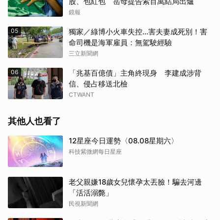
股、包紅包 岳母提告索百萬結局出爐
鏡報
05
獨家／綠博小火車失控…害夫妻成死別！害
命司機是海軍雇員：無駕駛經驗
三立新聞網
06
「兆基百億債」主角終現身 李建成涉背
信、侵占移送北檢
CTWANT
其他人也看了
12星座今日運勢〈08.08星期六〉
科技紫微網每日星座
老父親嫌18歲女兒懷孕太丟臉！騙去河邊
「活活溺斃」
民視新聞網