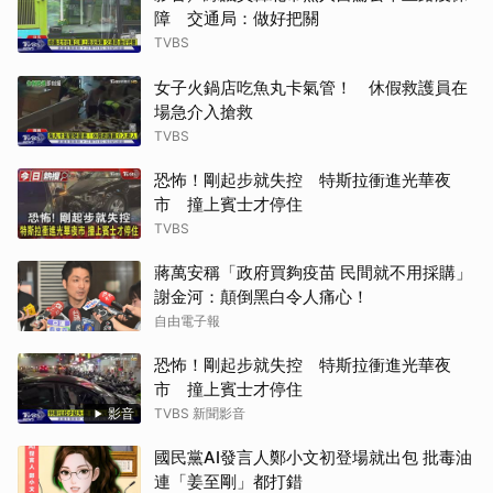
障 交通局：做好把關
TVBS
女子火鍋店吃魚丸卡氣管！ 休假救護員在
場急介入搶救
TVBS
恐怖！剛起步就失控 特斯拉衝進光華夜
市 撞上賓士才停住
TVBS
蔣萬安稱「政府買夠疫苗 民間就不用採購」
謝金河：顛倒黑白令人痛心！
自由電子報
恐怖！剛起步就失控 特斯拉衝進光華夜
市 撞上賓士才停住
影音
TVBS 新聞影音
國民黨AI發言人鄭小文初登場就出包 批毒油
連「姜至剛」都打錯