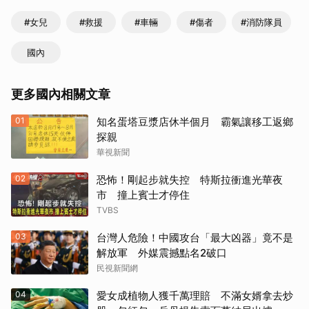
#女兒
#救援
#車輛
#傷者
#消防隊員
國內
更多國內相關文章
01
知名蛋塔豆漿店休半個月 霸氣讓移工返鄉
探親
華視新聞
02
恐怖！剛起步就失控 特斯拉衝進光華夜
市 撞上賓士才停住
TVBS
03
台灣人危險！中國攻台「最大凶器」竟不是
解放軍 外媒震撼點名2破口
民視新聞網
04
愛女成植物人獲千萬理賠 不滿女婿拿去炒