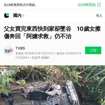
以LINE開啟
在LINE應用程式中開啟。
國內
登入
父女買完東西快到家卻墜谷 10歲女擦
傷奔回「阿嬤求救」仍不治
TVBS
訂閱
更新於 2025年07月17日11:07 • 發布於 2025年07月
17日09:41 • 吳淑萍 黃國鈞