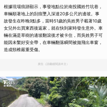
根據現場痕跡顯示，事發地點位於南投國姓竹坑巷，
車輛順著地上的刮痕墜入深達20多公尺的邊坡。事
故發生在昨晚9點多，當時51歲的吳姓男子載著10歲
女兒外出買東西後返家，就在快到家時發生意外。車
輛在滿是草樹的邊坡翻滾後才被卡住，而吳姓男子可
能因未繫好安全帶，在車輛翻落瞬間被拋飛出車窗，
造成頸椎嚴重受傷。
廣告（請繼續閱讀本文）