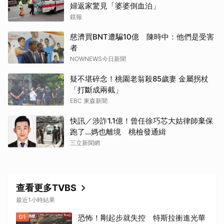
婦返家驚見「婆婆倒血泊」
鏡報
慈濟買BNT遭騙10億 陳時中：他們是受害
者
NOWNEWS今日新聞
疑不堪碎念！桃園老翁殺85歲妻 金屬拐杖
「打斷成兩截」
EBC 東森新聞
快訊／涉詐1.1億！曾任徐巧芯大姑律師棄保
跑了…媽也離境 桃檢發通緝
三立新聞網
查看更多TVBS
最近1小時結果
01
恐怖！剛起步就失控 特斯拉衝進光華