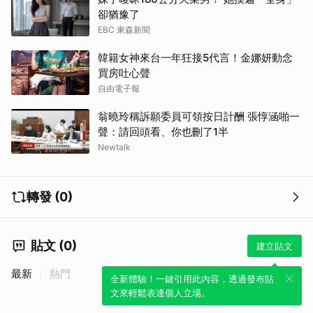
卻猶豫了
EBC 東森新聞
韓籍女神來台一年狂接5代言！金娜妍動念
買房吐心聲
自由電子報
翁曉玲稱訴願委員可領按日計酬 張惇涵啪一
聲：請回頭看、你也刪了1半
Newtalk
轉發 (0)
取消
貼文 (0)
建立貼文
最新
熱門
全新體驗！一鍵引用此內容，透過發布貼
文來輕鬆表達個人立場。