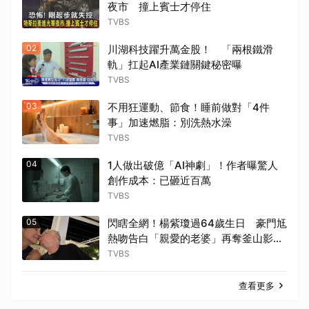
夜市 撞上賓士才停住
TVBS
02
川湖科技躍升萬金股！ 「兩根鐵滑
軌」扛起AI產業鏈關鍵秘密曝
TVBS
03
不用狂運動、節食！睡前做對「4件
事」加速燃脂：別洗熱水澡
TVBS
04
1人做出破億「AI神劇」！作者曝驚人
創作成本：已砸近百萬
TVBS
05
閃瞎全網！楊紫瓊過64歲生日 豪門尪
熱吻告白「親愛的老婆」再奪釜山影展
大獎
TVBS
查看更多