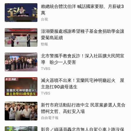
賴總統合體沈伯洋 喊話國家要順、月薪破3
萬
台視
澎湖榮服處感謝希望種子基金會捐助學金讓
愛菊島延續
勁報
北市警攜手教會反詐！深入社區擴大民間宣
導 盼少一人受害
TVBS
滅火器噴不出來！宜蘭民宅神明廳起火 屋
主急扛90歲母逃生
TVBS
新竹市府活動貼行政中立 民眾黨參選人竟合
體柯文哲、高虹安入場
自由電子報
影音／綠議員轟北市無人自駕公車上路沒保