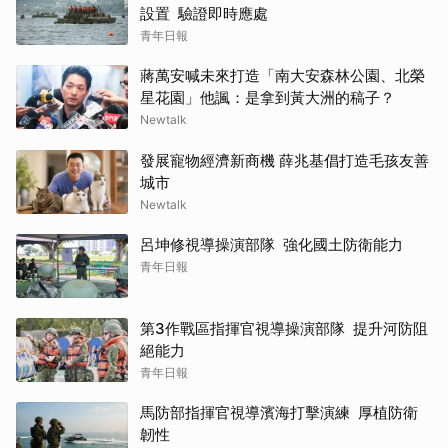
設置 驗證即時應處
青年日報
蔣萬安喊未來打造「南大安森林公園、北榮
星花園」他諷：是拿到黃大洲的稿子？
Newtalk
發展寵物經濟新商機 薛兆基倡打造毛孩友善
城市
Newtalk
呂坤修視導操演部隊 強化國土防衛能力
青年日報
第3作戰區指揮官視導操演部隊 提升河防阻
絕能力
青年日報
馬防部指揮官視導濱海打擊演練 厚植防衛
韌性