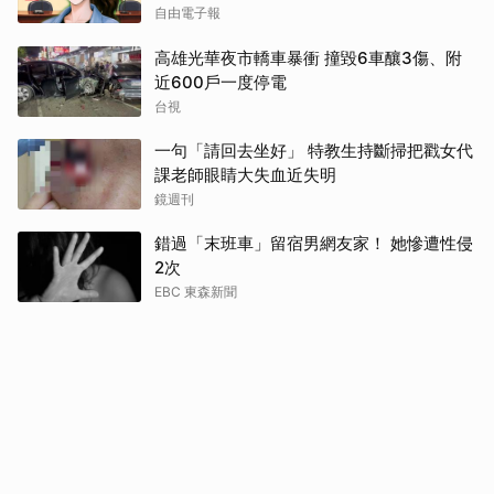
自由電子報
高雄光華夜市轎車暴衝 撞毀6車釀3傷、附
近600戶一度停電
台視
一句「請回去坐好」 特教生持斷掃把戳女代
課老師眼睛大失血近失明
鏡週刊
錯過「末班車」留宿男網友家！ 她慘遭性侵
2次
EBC 東森新聞