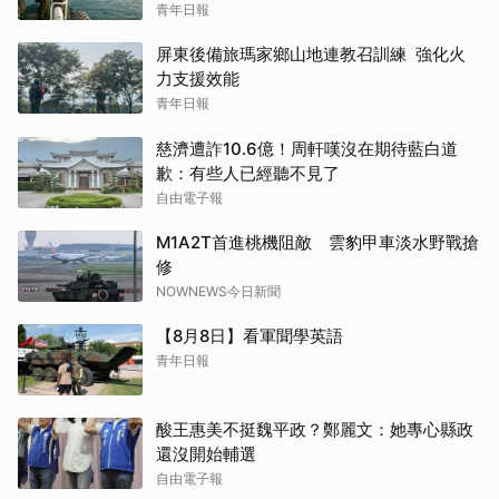
青年日報
屏東後備旅瑪家鄉山地連教召訓練 強化火
力支援效能
青年日報
慈濟遭詐10.6億！周軒嘆沒在期待藍白道
歉：有些人已經聽不見了
自由電子報
M1A2T首進桃機阻敵 雲豹甲車淡水野戰搶
修
NOWNEWS今日新聞
【8月8日】看軍聞學英語
青年日報
酸王惠美不挺魏平政？鄭麗文：她專心縣政
還沒開始輔選
自由電子報