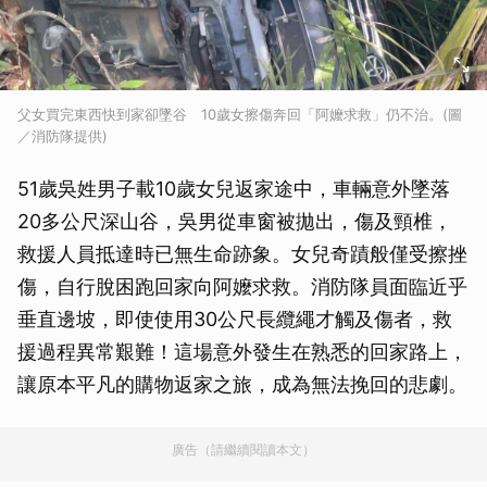
父女買完東西快到家卻墜谷 10歲女擦傷奔回「阿嬤求救」仍不治。(圖
／消防隊提供)
51歲吳姓男子載10歲女兒返家途中，車輛意外墜落
20多公尺深山谷，吳男從車窗被拋出，傷及頸椎，
救援人員抵達時已無生命跡象。女兒奇蹟般僅受擦挫
傷，自行脫困跑回家向阿嬤求救。消防隊員面臨近乎
垂直邊坡，即使使用30公尺長纜繩才觸及傷者，救
援過程異常艱難！這場意外發生在熟悉的回家路上，
讓原本平凡的購物返家之旅，成為無法挽回的悲劇。
廣告（請繼續閱讀本文）