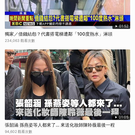
01:52
獨家／借錢結怨？代書搭電梯遭鄰「100度熱水」淋頭
234,063 觀看次數
01:05
張韶涵 孫燕姿等人都來了... 來送化妝師陳聆薇最後一程
94,602 觀看次數