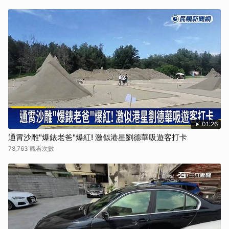
01:26
通霄沙雕"爆錶老爸"爆紅! 激似港星劉德華吸遊客打卡
78,763 觀看次數