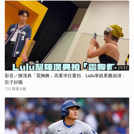
01:17
影音／陳漢典「震胸舞」高要求狂重拍 Lulu掌鏡累癱崩潰：
肚子好餓
132 觀看次數