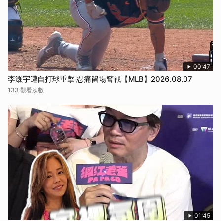
00:47
李灝宇遭自打球重擊 忍痛留場奮戰【MLB】2026.08.07
133 觀看次數
01:45