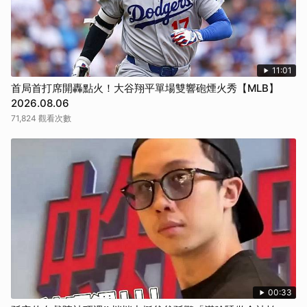
11:01
首局首打席開轟點火！大谷翔平單場雙響砲煙火秀【MLB】
2026.08.06
71,824 觀看次數
00:33