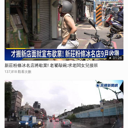
01:26
新莊粉條冰名店將歇業! 老饕敲碗:求老闆女兒接班
137,818 觀看次數