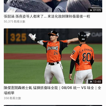
01:05
張韶涵 孫燕姿等人都來了... 來送化妝師陳聆薇最後一程
50,375 觀看次數
13:48
陳傑憲開轟燃士氣 猛獅抓傷味全龍｜08/06 統一 VS 味全｜全
場精華
356 觀看次數