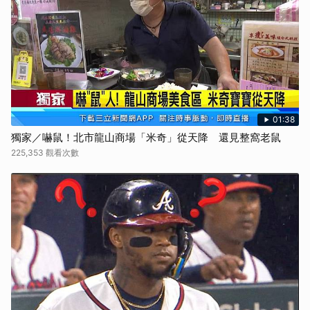
01:38
獨家／嚇鼠！北市龍山商場「米奇」從天降 還見整窩老鼠
225,353 觀看次數