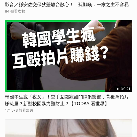
影音／孫安佐交保狄鶯離台散心！ 孫鵬嘆：一家之主不容易
84 觀看次數
09:21
韓國學生瘋「夜叉」！空手互毆宛如鬥陣俱樂部，背後為拍片
賺流量？新型校園暴力難防止？【TODAY 看世界】
171,578 觀看次數