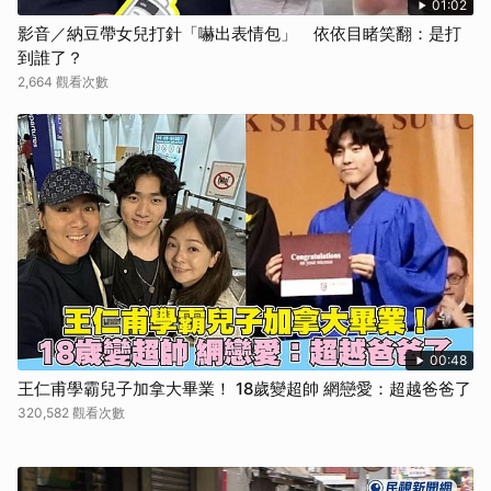
01:02
影音／納豆帶女兒打針「嚇出表情包」 依依目睹笑翻：是打
到誰了？
2,664 觀看次數
00:48
王仁甫學霸兒子加拿大畢業！ 18歲變超帥 網戀愛：超越爸爸了
320,582 觀看次數