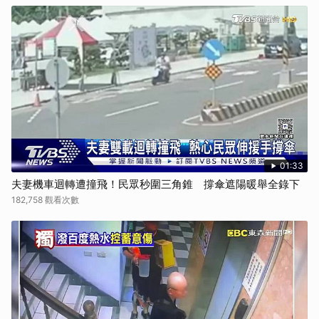
01:33
夫妻機車迴轉遭撞飛！民眾秒圍三角錐 撐傘遮陽暖舉全錄下
182,758 觀看次數