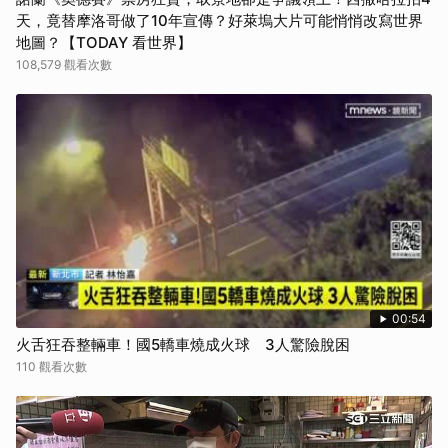
天，竟替摩洛哥做了10年宣傳？好萊塢大片可能悄悄改寫世界
地圖？【TODAY 看世界】
108,579 觀看次數
00:54
火舌狂吞整輛車！國5轎車燒成火球 3人驚險脫困
110 觀看次數