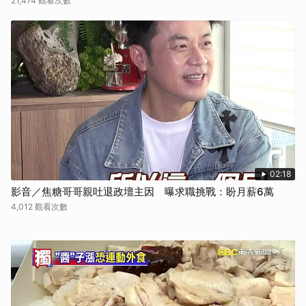
21,474 觀看次數
02:18
影音／焦糖哥哥親吐退政壇主因 曝求職挑戰：盼月薪6萬
4,012 觀看次數