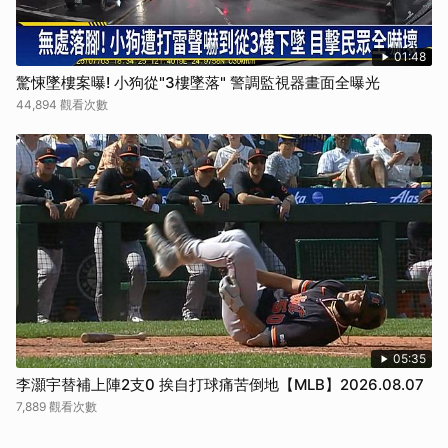
01:48
驚悚墜樓案曝! 小狗從"3樓墜落" 警調監視器畫面全曝光
44,894 觀看次數
05:35
李灝宇替補上陣2支0 挨自打球痛苦倒地【MLB】2026.08.07
7,889 觀看次數