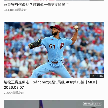
蔣萬安有何優點？何志偉一句英文噴爆了
314,196 觀看次數
01:16
勝投王寶座獨走！Sánchez先發5局飆6K奪第15勝【MLB】
2026.08.07
2,209 觀看次數