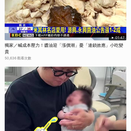
01:47
獨家／喊成本壓力！醬油迎「漲價潮」憂「連鎖效應」小吃變
貴
50,636 觀看次數