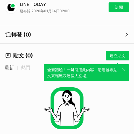
「魏如萱 waa wei《藏著並不等於遺忘》Live Concert」繼續重溫精彩
LINE TODAY
回放！
訂閱
發布於 2020年01月14日02:00
睽違三年，終於推出個人第六張創作專輯的魏如萱，將在Legacy都市女
聲系列舉辦自己的專場演唱會！
與演唱會同名的新專輯《藏著並不等於遺忘》融入了娃娃升格為母親後的
情緒，主打歌「恐慌症」更是點出現代人內心的焦慮與不安。
轉發 (0)
台北市跨年晚會還聽得不過癮嗎？
魏如萱 waa wei《藏著並不等於遺忘》Live Concert
2020 / 1 / 17（五）20：00準時鎖定LINE TODAY，讓她的歌聲，陪你
一起面對這世界！
貼文 (0)
建立貼文
直播不漏接，點這加好友
馬上加入「LINE TODAY LIVE」官方帳號
https://lin.ee/1TligMl
最新
熱門
全新體驗！一鍵引用此內容，透過發布貼
文來輕鬆表達個人立場。