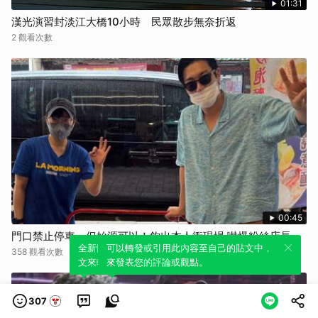
01:31
漢光演習封淡江大橋10小時 民眾散步無奈折返
2 觀看次數
00:45
門口禁止停車，但始源可以！釣出本人衝現場 嚇爆粉絲店長
全新體驗！一鍵引用此內容，透過發布貼
可以轉發或引用此內容至自己的貼文中，
358 觀看次數
文來輕鬆表達個人立場。
來發表您的評論或觀點。
307