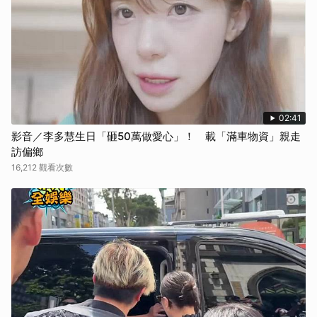
02:41
影音／李多慧生日「砸50萬做愛心」！ 載「滿車物資」親走
訪偏鄉
16,212 觀看次數