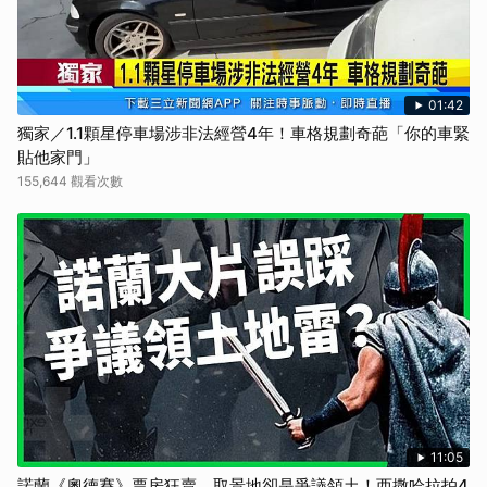
取消
01:42
獨家／1.1顆星停車場涉非法經營4年！車格規劃奇葩「你的車緊
貼他家門」
155,644 觀看次數
11:05
諾蘭《奧德賽》票房狂賣，取景地卻是爭議領土！西撒哈拉拍4