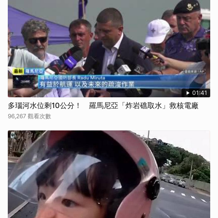
01:41
多瑙河水位剩10公分！ 羅馬尼亞「炸岩礁取水」救核電廠
96,267 觀看次數