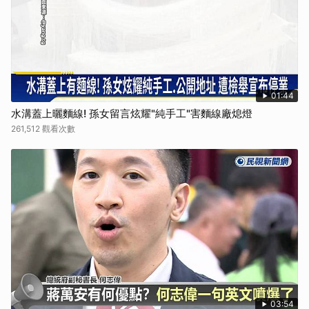
01:44
水溝蓋上曬麵線! 孫女留言炫耀"純手工"害麵線廠熄燈
261,512 觀看次數
03:54