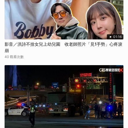
01:16
影音／洪詩不捨女兒上幼兒園 收老師照片「見1手勢」心疼淚
崩
40 觀看次數