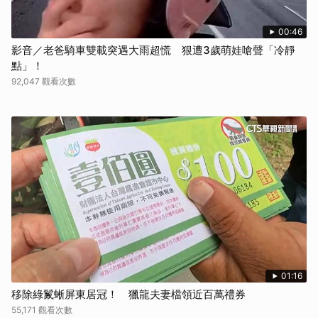
00:46
影音／老爸騎車雙載突遇大雨超慌 狠遭3歲萌娃嗆聲「冷靜
點」！
92,047 觀看次數
01:16
移除綠鬣蜥屏東居冠！ 獵龍夫妻檔領近百萬禮券
55,171 觀看次數