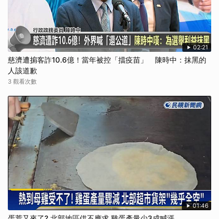
02:21
慈濟遭掮客詐10.6億！當年被控「擋疫苗」 陳時中：抹黑的
人該道歉
3 觀看次數
01:46
蛋荒又來了? 北部地區供不應求 雞蛋產量少3成喊漲