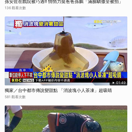
孫安佐在戲院被巧遇!! 悄悄力挺爸爸孫鵬「滿臉驕傲全被拍」
136 觀看次數
01:49
獨家／台中都市傳說變甜點 「消波塊小人茶凍」超吸睛
581 觀看次數