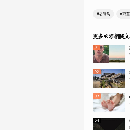
#公明黨
#齊
更多國際相關文
01
02
03
04