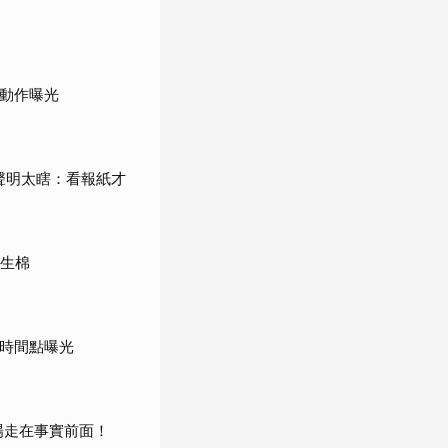
步動作曝光
轟聲明太瞎：看報紙才
衛生棉
鍵時間點曝光
場走在事實前面！