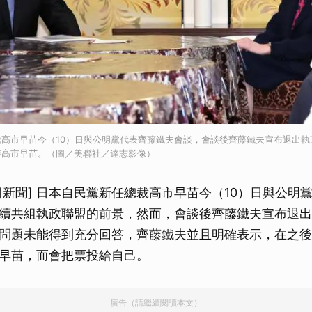
高市早苗今（10）日與公明黨代表齊藤鐵夫會談，會談後齊藤鐵夫宣布退出執
持高市早苗。（圖／美聯社／達志影像）
今日新聞] 日本自民黨新任總裁高市早苗今（10）日與公明
續共組執政聯盟的前景，然而，會談後齊藤鐵夫宣布退出
問題未能得到充分回答，齊藤鐵夫並且明確表示，在之後
早苗，而會把票投給自己。
廣告（請繼續閱讀本文）