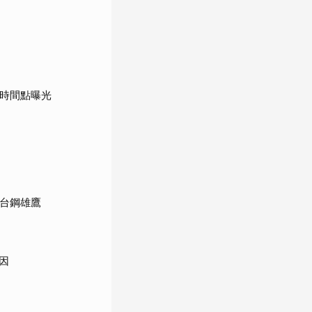
鍵時間點曝光
館台鋼雄鷹
因