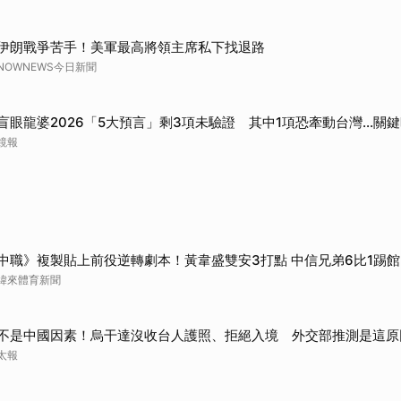
取消
伊朗戰爭苦手！美軍最高將領主席私下找退路
NOWNEWS今日新聞
盲眼龍婆2026「5大預言」剩3項未驗證 其中1項恐牽動台灣...關
鏡報
中職》複製貼上前役逆轉劇本！黃韋盛雙安3打點 中信兄弟6比1踢
緯來體育新聞
不是中國因素！烏干達沒收台人護照、拒絕入境 外交部推測是這原
太報