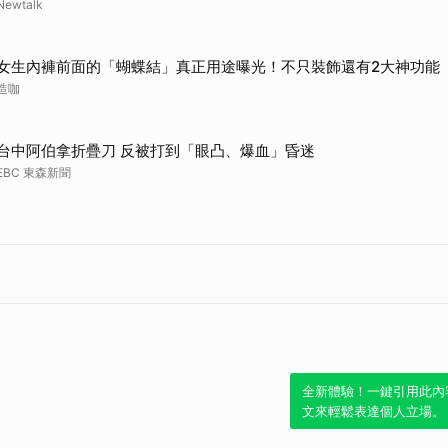
Newtalk
女生內褲前面的「蝴蝶結」真正用途曝光！不只裝飾還有2大神功能
造咖
台中阿伯拿折疊刀 反被打到「眼凸、爆血」昏迷
EBC 東森新聞
全新體驗！一鍵引用此內
文來輕鬆表達個人立場。