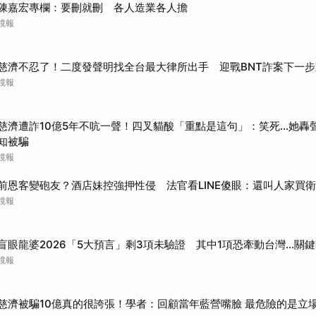
陳嘉宏專欄：要刪就刪 各人造業各人擔
鏡報
慈濟不忍了！二度發聲明找全台最大律所出手 迎戰BNT詐案下一
鏡報
慈濟遭詐10億5年不吭一聲！四叉貓酸「重點是這句」：笑死...她
知被騙
鏡報
前恩客變砲友？酒店妹控強押性侵 法官看LINE傻眼：還叫人家買
鏡報
盲眼龍婆2026「5大預言」剩3項未驗證 其中1項恐牽動台灣...關
鏡報
慈濟被騙10億真的很誇張！學者：回顧當年藍營嘴臉 最危險的是立