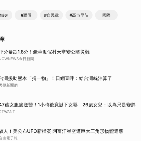
藤鐵夫
#聯盟
#自民黨
#高市早苗
國際
章
評分暴跌1.8分！豪華度假村天堂變公關災難
NOWNEWS今日新聞
台灣援助熊本「捐一物」！日網直呼：給台灣統治算了
民視新聞網
47歲女腹痛送醫！1小時後竟誕下女嬰 26歲女兒：以為只是變胖
CTWANT
駭人！美公布UFO新檔案 阿富汗星空遭巨大三角形物體遮蔽
自由電子報