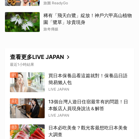
烤甜甜圈一次收
旅圖 ReadyGo
稀有「飛天白鷺」綻放！神戶六甲高山植物
園「鷺草」珍貴現身
旅奇傳媒
查看更多LIVE JAPAN
最近1小時結果
01
買日本保養品看這篇就對！保養品日語
簡易懶人包
LIVE JAPAN
02
13個台灣人遊日住宿最常有的問題！日
本飯店人員現身說法＆解答
LIVE JAPAN
03
日本必吃美食？觀光客最想吃日本美食
大調查