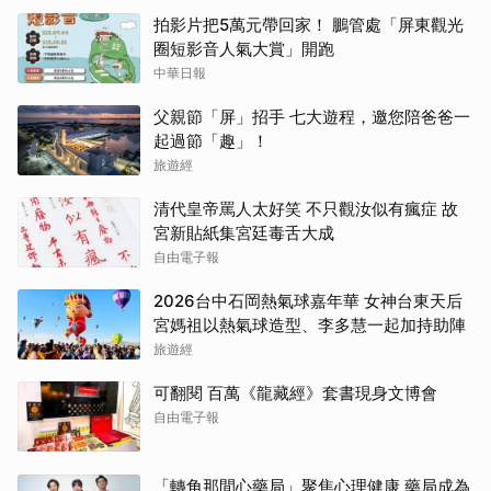
拍影片把5萬元帶回家！ 鵬管處「屏東觀光
圈短影音人氣大賞」開跑
中華日報
父親節「屏」招手 七大遊程，邀您陪爸爸一
起過節「趣」！
旅遊經
清代皇帝罵人太好笑 不只觀汝似有瘋症 故
宮新貼紙集宮廷毒舌大成
自由電子報
2026台中石岡熱氣球嘉年華 女神台東天后
宮媽祖以熱氣球造型、李多慧一起加持助陣
旅遊經
可翻閱 百萬《龍藏經》套書現身文博會
自由電子報
「轉角那間心藥局」聚焦心理健康 藥局成為