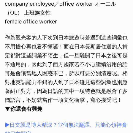
company employee／office worker オーエル
取消
（OL） 上班族女性
female office worker
作為觀光客的人下次到日本旅遊時若遇到這些詞彙也
不用擔心再也看不懂囉！而在日本長期居住過的人肯
定都對這些詞彙不陌生，但一旦離開了日本之後可是
不通用的，因此到了西方國家若不小心繼續沿用的話
可是會讓當地人困惑不已，所以可要分別清楚呢。相
對地英語能力不錯的人到了日本碰見這些詞彙也別急
著糾正對方，因為日語的其中一項特色就是融合了多
國語言，不妨就當作一項文化衝擊，寬心接受吧！
▼你還會有興趣
▶日文就是博大精深？17個無法翻譯、只能心領神會