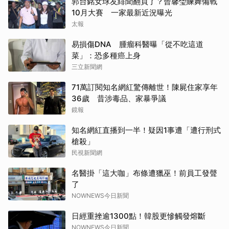
郭台銘女球友緋聞翻頁了？曾馨瑩練舞備戰
10月大賽 一家最新近況曝光
太報
易損傷DNA 腫瘤科醫曝「從不吃這道
菜」：恐多種癌上身
三立新聞網
71萬訂閱知名網紅驚傳離世！陳屍住家享年
36歲 昔涉毒品、家暴爭議
鏡報
知名網紅直播到一半！疑因1事遭「遭行刑式
槍殺」
民視新聞網
名醫掛「這大咖」布條遭獵巫！前員工發聲
了
NOWNEWS今日新聞
日經重挫逾1300點！韓股更慘觸發熔斷
NOWNEWS今日新聞