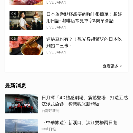
LIVE JAPAN
04
日本旅遊點杯想要的咖啡很簡單！超好
用日語-咖啡店常見單字&簡單會話
LIVE JAPAN
05
連納豆也有？！觀光客超驚訝的日本吃
到飽二三事～
LIVE JAPAN
查看更多
最新消息
日月潭「4D體感劇場」震撼登場 打造五感
沉浸式旅遊 智慧觀光新體驗
台灣好新聞
〈中華旅遊〉新溪口、淡江雙橋兩日遊
中華日報