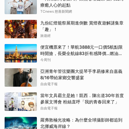
療癒人心的起點
TCnews 慈善新聞網
九份紅燈籠祭展期進倒數 賞燈夜遊解謎集章
「趣」！
旅遊經
便宜機票來了！華航3888元一口價5航點限
時開搶，長榮全航線83折有感降價…燃油稅
8/9調漲早買早省
今周刊
亞洲青年管弦樂團大提琴手李易修來自嘉義
8/16帶給家鄉交響盛宴
自由電子報
當年文具霸主是她！凱西．陳出道30年首度
參展文博會 粉絲直呼「我的青春回來了」
自由電子報
羅弗敦極光攻略：為什麼全球攝影師都追到
北挪威海岸線？