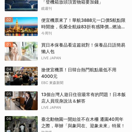
「登機箱放頭頂置物箱要加錢」
鏡週刊
02
便宜機票來了！華航3888元一口價5航點限
時開搶，長榮全航線83折有感降價…燃油稅
8/9調漲早買早省
今周刊
03
買日本保養品看這篇就對！保養品日語簡易
懶人包
LIVE JAPAN
04
搶便宜機票！日韓台熱門航點最低不用
4000元
EBC 東森新聞
05
13個台灣人遊日住宿最常有的問題！日本飯
店人員現身說法＆解答
LIVE JAPAN
06
臺北動物園一開始並不在木柵 遷園40周年
之際，舉辧「與象同在、迎象未來」特展！