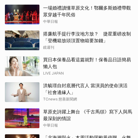
一場婚禮讀懂草原文化！鄂爾多斯婚禮帶觀
眾穿越千年民俗
中華日報
搭廉航手提行李沒地方放？ 捷星重磅改制
「登機箱放頭頂置物箱要加錢」
鏡週刊
買日本保養品看這篇就對！保養品日語簡易
懶人包
LIVE JAPAN
洪毓璟自封底層代言人 當演員的使命演活
「社會邊緣人」
TCnews 慈善新聞網
草原史詩躍上舞台 《千古馬頌》寫下人與馬
最深刻的情誼
中華日報
「北海潮與火」本周活動因颱風停辦 火舞