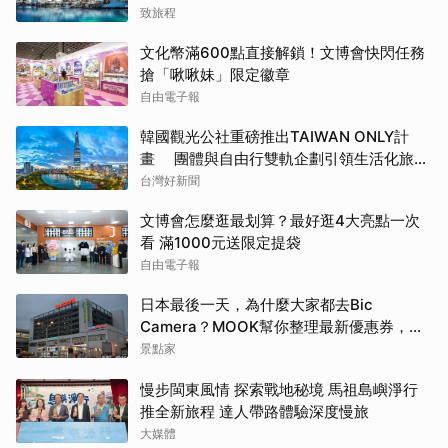
致旅程
文化幣滿600點直接解鎖！文博會快閃任務
搶「啾啾妹」限定徽章
自由電子報
韓國觀光公社重磅推出TAIWAN ONLY計
畫 團體與自由行雙軌企劃引領生活化旅遊
新風潮
台灣好新聞
文博會怎麼逛最划算？最好逛4大亮點一次
看 滿1000元送限定提袋
自由電子報
日本最後一天，為什麼大家都去Bic
Camera？MOOK幫你整理最新優惠券，行
前趕快存手機，結帳直接用，最高省10%
景點家
慢步閩東風情 探索戰地秘境 馬祖島嶼淨行
推全新旅程 達人帶路體驗深度慢旅
大媒體