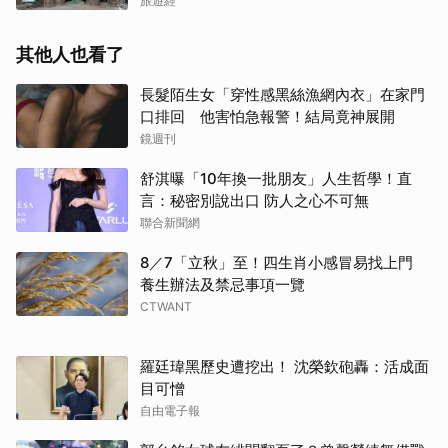
旅遊經
其他人也看了
長髮陌生女「穿性感黑絲漁網內衣」在家門
口排回 他害怕急報警！結局竟神展開
鏡週刊
舒淇曝「10年換一批朋友」人生哲學！直
言：秘密別說出口 防人之心不可無
聯合新聞網
8／7「立秋」至！四生肖小感冒易找上門
養生辦法及禁忌事項一覽
CTWANT
羅廷瑋黑歷史遭挖出！ 沈榮欽砲轟：活成面
目可憎
自由電子報