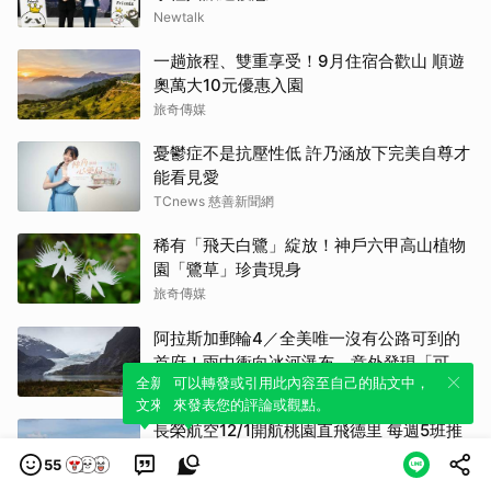
Newtalk
一趟旅程、雙重享受！9月住宿合歡山 順遊
奧萬大10元優惠入園
旅奇傳媒
憂鬱症不是抗壓性低 許乃涵放下完美自尊才
能看見愛
TCnews 慈善新聞網
稀有「飛天白鷺」綻放！神戶六甲高山植物
園「鷺草」珍貴現身
旅奇傳媒
阿拉斯加郵輪4／全美唯一沒有公路可到的
首府！雨中衝向冰河瀑布 意外發現「可講
全新體驗！一鍵引用此內容，透過發布貼
可以轉發或引用此內容至自己的貼文中，
價」的質感紀念品
鏡週刊
文來輕鬆表達個人立場。
來發表您的評論或觀點。
長榮航空12/1開航桃園直飛德里 每週5班推
科技商務與觀光
55
中華日報