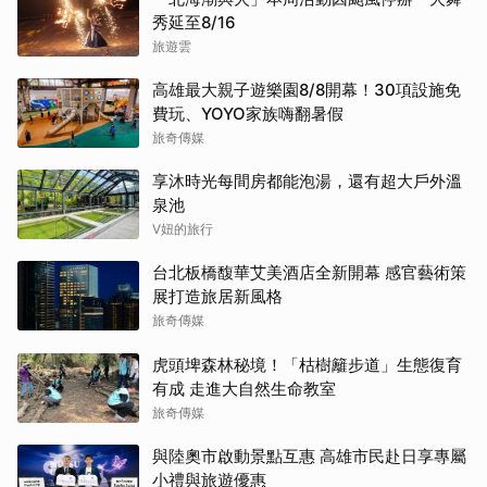
秀延至8/16
旅遊雲
高雄最大親子遊樂園8/8開幕！30項設施免
費玩、YOYO家族嗨翻暑假
旅奇傳媒
享沐時光每間房都能泡湯，還有超大戶外溫
泉池
V妞的旅行
台北板橋馥華艾美酒店全新開幕 感官藝術策
展打造旅居新風格
旅奇傳媒
虎頭埤森林秘境！「枯樹籬步道」生態復育
有成 走進大自然生命教室
旅奇傳媒
與陸奧市啟動景點互惠 高雄市民赴日享專屬
小禮與旅遊優惠