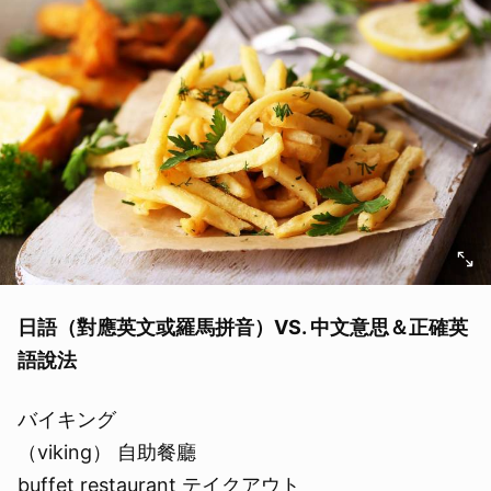
日語（對應英文或羅馬拼音）VS. 中文意思＆正確英
語說法
バイキング
（viking） 自助餐廳
buffet restaurant テイクアウト