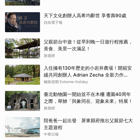
天下文化創辦人高希均辭世 享耆壽90歲
自由電子報
父親節台中遊！從早到晚一日遊行程推薦，
美食、美景一次滿足！
旅遊經
入住擁有130年歷史的小岩井農場！開箱安
縵共同創辦人 Adrian Zecha 全新力作
「AZUMA FARM KOIWAI」體驗最高級的
極致假期 Extreme Holiday
奢華
臺北動物園一開始並不在木柵 遷園40周年
之際，舉辧「與象同在、迎象未來」特展！
旅遊經
陪爸爸一起出發 屏東縣府推出父親節七大
主題遊程
中華日報