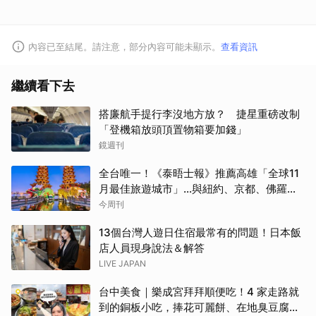
內容已至結尾。請注意，部分內容可能未顯示。
查看資訊
繼續看下去
搭廉航手提行李沒地方放？ 捷星重磅改制
「登機箱放頭頂置物箱要加錢」
鏡週刊
全台唯一！《泰晤士報》推薦高雄「全球11
月最佳旅遊城市」…與紐約、京都、佛羅倫
斯共同入榜，理由曝光
今周刊
13個台灣人遊日住宿最常有的問題！日本飯
店人員現身說法＆解答
LIVE JAPAN
台中美食｜樂成宮拜拜順便吃！4 家走路就
到的銅板小吃，捧花可麗餅、在地臭豆腐、