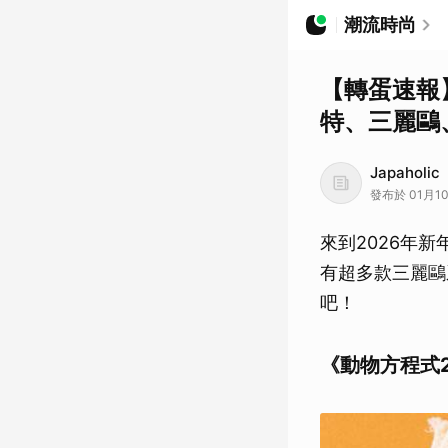
潮流時尚
【轉蛋速報
特、三麗鷗
Japaholic
發布於 01月10日
來到2026年
有超多款三麗鷗
吧！
《動物方程式