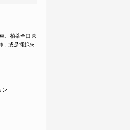
火車、柏蒂全口味
飾，或是擺起來
ョン