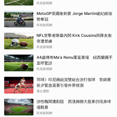
民視新聞網
MotoGP英國衝刺賽 Jorge Martin破紀錄強
勢奪冠
民視新聞網
NFL突擊者隊爆內鬨 Kirk Cousins與隊友衝
突遭禁練
民視新聞網
44歲傳奇Ma'a Nonu重返賽場 紐西蘭國手
直呼驚訝
民視新聞網
羽球》印尼兩組混雙組合涉打假球 世錦賽
前夕緊急退賽引發外界猜測
麗台運動
涉性醜聞遭勸阻 西漢姆聯大股東仍現身球
場觀賽
民視新聞網