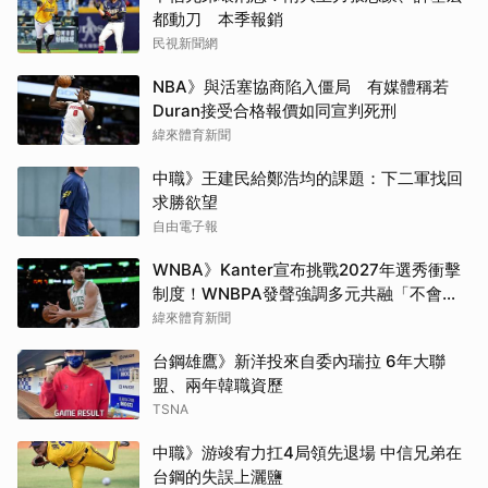
都動刀 本季報銷
民視新聞網
NBA》與活塞協商陷入僵局 有媒體稱若
Duran接受合格報價如同宣判死刑
緯來體育新聞
中職》王建民給鄭浩均的課題：下二軍找回
求勝欲望
自由電子報
WNBA》Kanter宣布挑戰2027年選秀衝擊
制度！WNBPA發聲強調多元共融「不會成
為政治棋子」
緯來體育新聞
台鋼雄鷹》新洋投來自委內瑞拉 6年大聯
盟、兩年韓職資歷
TSNA
中職》游竣宥力扛4局領先退場 中信兄弟在
台鋼的失誤上灑鹽