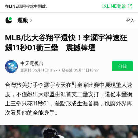
以LINE開啟
在LINE應用程式中開啟。
運動
登入
MLB/比大谷翔平還快！李灝宇神速狂
飆11秒01衝三壘 震撼棒壇
中天電視台
訂閱
更新於 05月11日13:27 • 發布於 05月11日13:27
台灣旅美好手李灝宇今天在對皇家比賽中展現驚人速
度，不僅敲出大聯盟生涯首支三壘安打，還從本壘衝
上三壘只花11秒01，差點形成生涯首轟，也讓外界再
次看見他的全能身手。