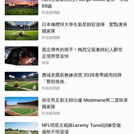
68歲
民視新聞網
日本橄欖球大學生新星精彩達陣 驚豔澳洲
國家隊
民視新聞網
奠定傳奇的推手！梅西父親兼經紀人辭世
足壇齊聲哀悼
鏡報
費城老鷹新教練表態 2026賽季續用招牌
「臀部推推」
民視新聞網
南非男足新主帥出爐 Mosimane將二度執掌
國家隊
民視新聞網
NFL明星左截鋒Laremy Tunsil訓練受傷
傷勢不明退場