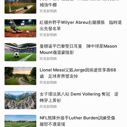
補強牛棚
民視新聞網
紅襪外野手Wilyer Abreu右腿腫脹 臨時退
出先發名單
民視新聞網
曼聯逼平巴黎聖日耳曼 陣中球星Mason
Mount傷退蒙陰影
民視新聞網
Lionel Messi父親Jorge因病逝世享壽68
歲 足球界齊聲哀悼
民視新聞網
女子環法第八站 Demi Vollering 奪冠 逆
轉穿上黃衫
民視新聞網
NFL熊隊外接手Luther Burden訓練受傷
腿部不適退場