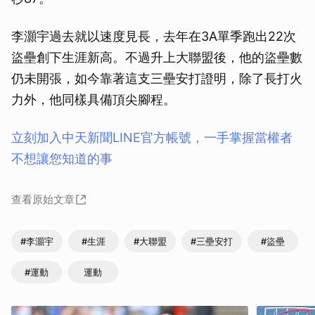
李灝宇過去就以速度見長，去年在3A單季跑出22次
盜壘創下生涯新高。不過升上大聯盟後，他的盜壘數
仍未開張，如今靠著這支三壘安打證明，除了長打火
力外，他同樣具備頂尖腳程。
立刻加入中天新聞LINE官方帳號，一手掌握當權者
不想讓您知道的事
查看原始文章
#李灝宇
#生涯
#大聯盟
#三壘安打
#盜壘
#運動
運動