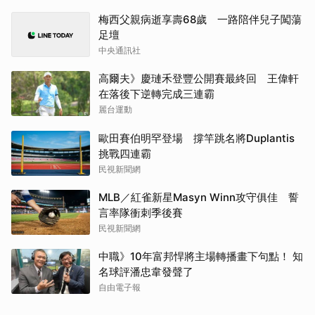
梅西父親病逝享壽68歲 一路陪伴兒子闖蕩
足壇
中央通訊社
高爾夫》慶璉禾登豐公開賽最終回 王偉軒
在落後下逆轉完成三連霸
麗台運動
歐田賽伯明罕登場 撐竿跳名將Duplantis
挑戰四連霸
民視新聞網
MLB／紅雀新星Masyn Winn攻守俱佳 誓
言率隊衝刺季後賽
民視新聞網
中職》10年富邦悍將主場轉播畫下句點！ 知
名球評潘忠韋發聲了
自由電子報