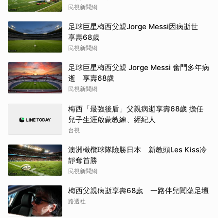
民視新聞網
足球巨星梅西父親Jorge Messi因病逝世
享壽68歲
民視新聞網
足球巨星梅西父親 Jorge Messi 奮鬥多年病
逝 享壽68歲
民視新聞網
梅西「最強後盾」父親病逝享壽68歲 擔任
兒子生涯啟蒙教練、經紀人
台視
澳洲橄欖球隊險勝日本 新教頭Les Kiss冷
靜奪首勝
民視新聞網
梅西父親病逝享壽68歲 一路伴兒闖蕩足壇
路透社