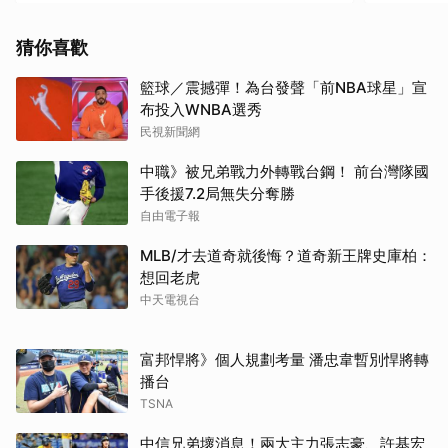
猜你喜歡
籃球／震撼彈！為台發聲「前NBA球星」宣
布投入WNBA選秀
民視新聞網
中職》被兄弟戰力外轉戰台鋼！ 前台灣隊國
手後援7.2局無失分奪勝
自由電子報
MLB/才去道奇就後悔？道奇新王牌史庫柏：
想回老虎
中天電視台
富邦悍將》個人規劃考量 潘忠韋暫別悍將轉
播台
TSNA
中信兄弟壞消息！兩大主力張志豪、許基宏