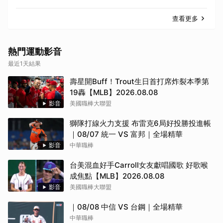
查看更多
熱門運動影音
最近1天結果
取消
壽星開Buff！Trout生日首打席炸裂本季第
19轟【MLB】2026.08.08
影音
美國職棒大聯盟
獅隊打線火力支援 布雷克6局好投勝投進帳
｜08/07 統一 VS 富邦｜全場精華
影音
中華職棒
台美混血好手Carroll女友獻唱國歌 好歌喉
成焦點【MLB】2026.08.08
影音
美國職棒大聯盟
｜08/08 中信 VS 台鋼｜全場精華
中華職棒