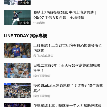
影音
勝騎士7局好投擒雄鷹 中信上演逆轉勝｜
08/07 中信 VS 台鋼｜全場精華
影音
中華職棒
LINE TODAY 獨家專欄
王牌集結！三支21世紀擁有最恐怖先發輪值
的球隊
我只想寫寫體育
日職二軍待6年！王彥程如何逆襲成韓職勝
投王？
眼鏡哥看體育
換來Skubal三連霸就穩了？道奇近10年豪賭
真相
眼鏡哥看體育
並非單純上車，轉隊第一年大力幫助球隊奪