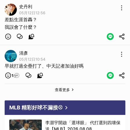
史丹利
05月12日12:56
差點生涯首轟？
我誤會了什麼？
清彥
05月12日10:54
早就打過全壘打了、中天記者加油好嗎
1
查看更多
MLB 精彩好球不漏接⚾
李灝宇開啟「選球眼」 代打選到四壞保
送【MLB】2026.08.08