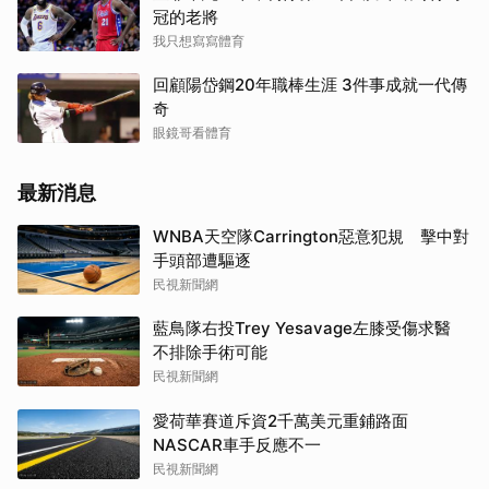
冠的老將
我只想寫寫體育
回顧陽岱鋼20年職棒生涯 3件事成就一代傳
奇
眼鏡哥看體育
最新消息
WNBA天空隊Carrington惡意犯規 擊中對
手頭部遭驅逐
民視新聞網
藍鳥隊右投Trey Yesavage左膝受傷求醫
不排除手術可能
民視新聞網
愛荷華賽道斥資2千萬美元重鋪路面
NASCAR車手反應不一
民視新聞網