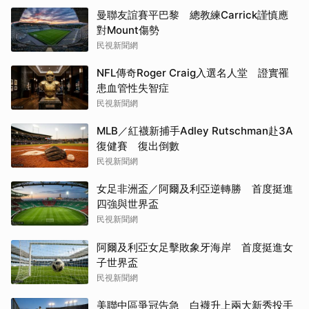
曼聯友誼賽平巴黎 總教練Carrick謹慎應
對Mount傷勢
民視新聞網
NFL傳奇Roger Craig入選名人堂 證實罹
患血管性失智症
民視新聞網
MLB／紅襪新捕手Adley Rutschman赴3A
復健賽 復出倒數
民視新聞網
女足非洲盃／阿爾及利亞逆轉勝 首度挺進
四強與世界盃
民視新聞網
阿爾及利亞女足擊敗象牙海岸 首度挺進女
子世界盃
民視新聞網
美聯中區爭冠告急 白襪升上兩大新秀投手