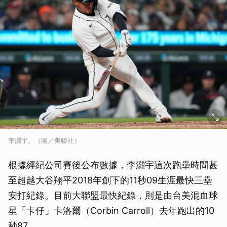
李灝宇。（圖／美聯社）
根據經紀公司賽後公布數據，李灝宇這次跑壘時間甚
至超越大谷翔平2018年創下的11秒09生涯最快三壘
安打紀錄。目前大聯盟最快紀錄，則是由台美混血球
星「卡仔」卡洛爾（Corbin Carroll）去年跑出的10
秒87。