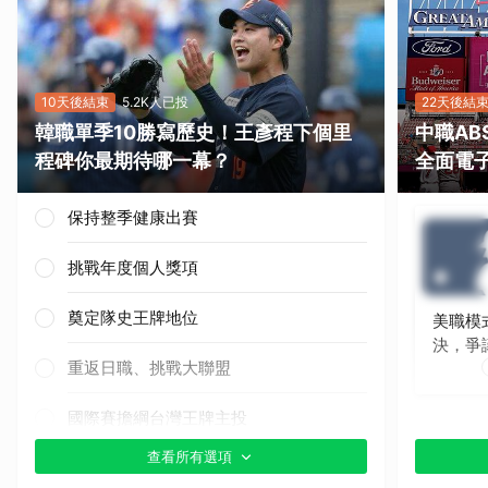
10天後結束
5.2K人已投
22天後結
韓職單季10勝寫歷史！王彥程下個里
中職A
程碑你最期待哪一幕？
全面電
保持整季健康出賽
挑戰年度個人獎項
奠定隊史王牌地位
美職模
決，爭
重返日職、挑戰大聯盟
國際賽擔綱台灣王牌主投
查看所有選項
其他（歡迎貼文分享）