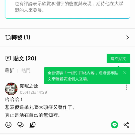
也有評論表示欣賞李灝宇的態度與表現，期待他在大聯
盟的未來發展。
轉發 (1)
貼文 (20)
建立貼文
最新
熱門
全新體驗！一鍵引用此內容，透過發布貼
文來輕鬆表達個人立場。
閒暇之餘
05月12日14:29
哈哈哈！
悲哀傻逼呆丸啷大頭症又發作了。
真正是活在自己的無知裡。