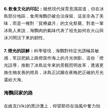
6. 飲食文化的印記：
雖然現代保育意識當道，但在冰
島部分地區，食用海鸚仍被合法保留。這並非為了美
味，而是一種對「貧瘠歲月」的文化祭奠。對老一輩
冰島人來說，海鸚肉的氣味代表了祖先如何在火山與
冰川間活下來的韌性。
7. 燈光的誤解：
科學發現，海鸚對特定光譜極其敏
感，常誤把鎮上路燈當作海上的月光倒影。這份「燈
光誤導」推動了冰島近年來的景觀照明改革，透過更
換生物友善的燈具，冰島正試圖在夜晚把正確的月光
還給大海。
海鸚回家的路
在維克(Vik)的黑沙灘上，仰望那些在強風中奮力拍