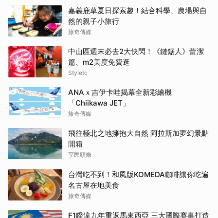
嘉義鹿草夏日探索趣！結合科學、農場與自
然的親子小旅行
旅奇傳媒
中山區週末必去2大快閃！《鏈鋸人》蕾潔
篇、m2美度免費逛
Styletc
ANAｘ吉伊卡哇揭幕全新彩繪機
「Chiikawa JET」
旅奇傳媒
飛往極北之地擁抱大自然 阿拉斯加夢幻景點
開箱
享民頭條
台灣吃不到！和風版KOMEDA咖啡讓你吃遍
名古屋在地美食
旅奇傳媒
F1睽違九年重返馬來西亞 三大國際賽事打造