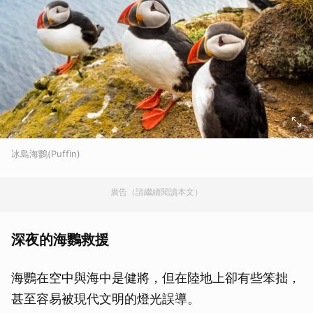
冰島海鸚(Puffin)
廣告（請繼續閱讀本文）
深夜的海鸚救援
海鸚在空中與海中是健將，但在陸地上卻有些笨拙，
甚至容易被現代文明的燈光誤導。