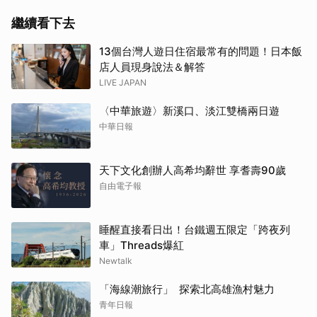
繼續看下去
13個台灣人遊日住宿最常有的問題！日本飯
店人員現身說法＆解答
LIVE JAPAN
〈中華旅遊〉新溪口、淡江雙橋兩日遊
中華日報
天下文化創辦人高希均辭世 享耆壽90歲
自由電子報
睡醒直接看日出！台鐵週五限定「跨夜列
車」Threads爆紅
Newtalk
「海線潮旅行」 探索北高雄漁村魅力
青年日報