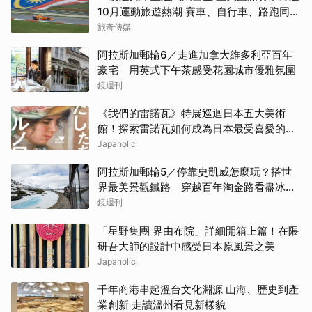
10月運動旅遊熱潮 賽車、自行車、路跑同週
登場
旅奇傳媒
阿拉斯加郵輪6／走進加拿大維多利亞百年
豪宅 用英式下午茶感受花園城市優雅氛圍
鏡週刊
《我們的雷諾瓦》特展巡迴日本五大美術
館！探索雷諾瓦如何成為日本最受喜愛的印
象派畫家
Japaholic
阿拉斯加郵輪5／停靠史凱威怎麼玩？搭世
界最美景觀鐵路 穿越百年淘金路看盡冰
河、峽谷與雪山
鏡週刊
「星野集團 界由布院」詳細開箱上篇！在隈
研吾大師的設計中感受日本原風景之美
Japaholic
千年商港串起溫台文化淵源 山海、歷史到產
業創新 走讀溫州看見新樣貌