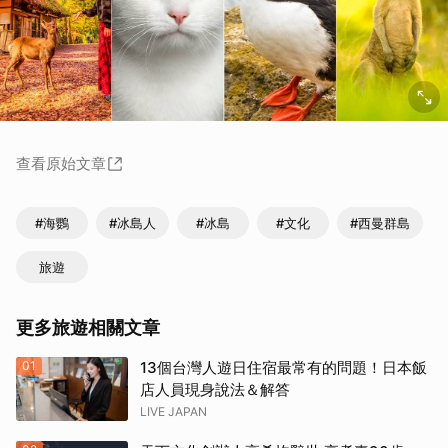
查看原始文章
#海鸚
#冰島人
#冰島
#文化
#西曼群島
旅遊
更多旅遊相關文章
01
13個台灣人遊日住宿最常有的問題！日本飯
店人員現身說法＆解答
LIVE JAPAN