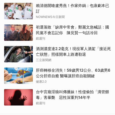
賴清德開嗆盧秀燕！作家炸鍋：包衰劇本已
訂
NOWNEWS今日新聞
初選落敗「缺席中常會」鄭麗文急喊話：國
民黨不會忘記你 陳見賢一句話冷回
鏡週刊
酒測濃度達2.2毫克！現役軍人酒駕「接近死
亡狀態」照樣開車上路遭勒退
三立新聞網
肝癌轉移全消失！59歲男12公分、63歲男6
公分肝癌自癒 醫曝讓肝癌自殺關鍵
健康2.0
台中宮廟淫狼叫傳播妹！性侵偷拍「滴管餵
毒」害暴斃 惡性深重判14年半
鏡週刊