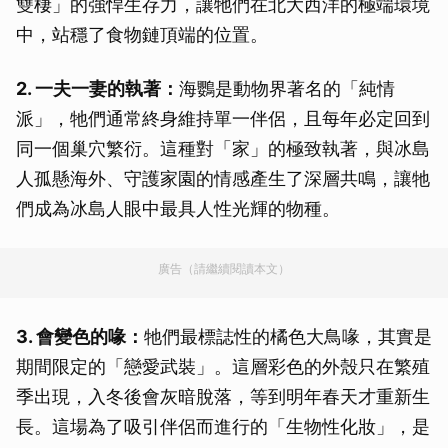
雙棲」的強悍生存力，讓牠們在北大西洋的極端環境
中，站穩了食物鏈頂端的位置。
2. 一夫一妻的執著：
海鸚是動物界著名的「純情
派」，牠們通常終身維持單一伴侶，且每年必定回到
同一個巢穴繁衍。這種對「家」的極致執著，與冰島
人孤懸海外、守護家園的情感產生了深層共鳴，讓牠
們成為冰島人眼中最具人性光輝的物種。
廣告（請繼續閱讀本文）
3. 會變色的喙：
牠們最標誌性的橘色大鳥喙，其實是
期間限定的「戀愛武裝」。這層彩色的外殼只在繁殖
季出現，入冬後會灰暗脫落，等到明年春天才重新生
長。這場為了吸引伴侶而進行的「生物性化妝」，是