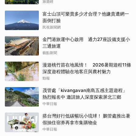
旅遊經
富士山頂可樂賣多少才合理？他嫌貴遭網一
面倒打臉
民視新聞網
金門港旅運中心啟用 通力27座設備支援小
三通旅運
藝點新聞
漫遊桃竹苗在地風情！ 2026暑期遊程11條
深度遊程體驗在地客庄與農村魅力
勁報
茂管處「kivangavan南島五感主題遊程」
熱烈報名中 邀請旅人深度探索屏北三鄉
中華日報
搭台灣好行低碳暢玩小琉球！ 鵬管處推出暑
假抽住宿券再拿市集購物金
中華日報