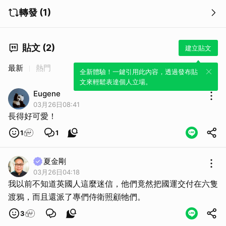
轉發 (1)
貼文 (2)
建立貼文
最新
熱門
全新體驗！一鍵引用此內容，透過發布貼
文來輕鬆表達個人立場。
Eugene
03月26日08:41
長得好可愛！
1
1
夏金剛
03月26日04:18
我以前不知道英國人這麼迷信，他們竟然把國運交付在六隻
渡鴉，而且還派了專們侍衛照顧牠們。
3