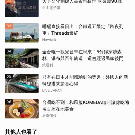
02
天下文化創辦人高希均辭世 享耆壽90歲
自由電子報
03
睡醒直接看日出！台鐵週五限定「跨夜列
車」Threads爆紅
Newtalk
04
全台唯一觀光台車在烏來！5分鐘穿越森
林、瀑布與百年軌道 還會經過民家後門
鏡週刊
05
只有在日本才能體驗到的樂趣！外國人的新
幹線搭乘驚喜心得
LIVE JAPAN
06
台灣吃不到！和風版KOMEDA咖啡讓你吃遍
名古屋在地美食
旅奇傳媒
其他人也看了