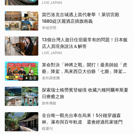
LIVE JAPAN
當巴洛克古城遇上當代奢華 ！萊切宮殿
1880緹沃麗酒店插旗南義
幸福空間
13個台灣人遊日住宿最常有的問題！日本飯
店人員現身說法＆解答
LIVE JAPAN
算命對決「神將之戰」開打！最美師姐「虎
爺」降駕，馬來西亞大伯爺「七爺」降駕。
當虎爺對上七爺，神明之間的較量究竟誰會
影音
老外調查團
勝出？【老外調查團】
探索瑞士格勞賓登秘境 收藏六種阿爾卑斯夏
日療癒之旅
旅奇傳媒
全台唯一觀光台車在烏來！5分鐘穿越森
林、瀑布與百年軌道 還會經過民家後門
鏡週刊