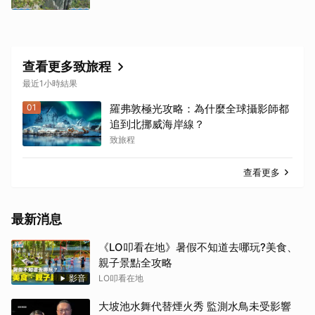
查看更多致旅程
最近1小時結果
01
羅弗敦極光攻略：為什麼全球攝影師都
追到北挪威海岸線？
致旅程
查看更多
最新消息
《LO叩看在地》暑假不知道去哪玩?美食、
親子景點全攻略
影音
LO叩看在地
大坡池水舞代替煙火秀 監測水鳥未受影響