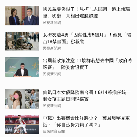
取消
國民黨要傻眼了！見柯志恩民調「追上賴瑞
隆」嗨翻 真相出爐臉超腫
民視新聞網
女街友遭4男「囚禁性虐5個月」！他見「陽
台18禁畫面」秒報警
民視新聞網
出國新政策注意！1族群若想去中國「政府將
嚴審」 陸委會證實了
民視新聞網
仙氣日本女優降臨南台灣！8/14將擔任統一
獅女孩主題日開球嘉賓
民視新聞網
中職》出賽機會比洋將少？ 葉君璋罕見重
話：「你自己努力夠了嗎？」
緯來體育新聞