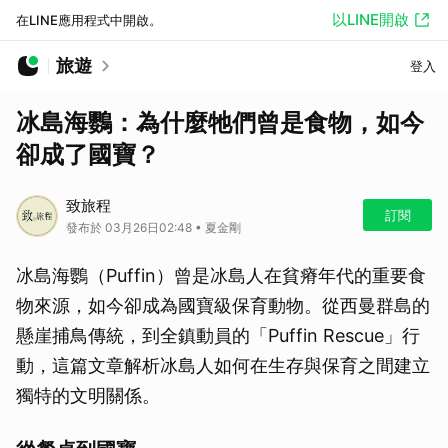
以LINE開啟
在LINE應用程式中開啟。
旅遊
登入
冰島海鸚：為什麼牠們曾是食物，如今
卻成了國寶？
致旅程
訂閱
發布於 03月26日02:48 • 夏金剛
冰島海鸚（Puffin）曾是冰島人在貧瘠年代的重要食
物來源，如今卻成為國寶級保育動物。從西曼群島的
懸崖捕鳥傳統，到全鎮動員的「Puffin Rescue」行
動，這篇文章解析冰島人如何在生存與保育之間建立
獨特的文明關係。