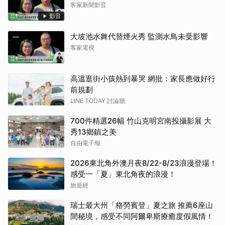
客家新聞影音
影音
大坡池水舞代替煙火秀 監測水鳥未受影響
客家電視
高溫逛街小孩熱到暴哭 網批：家長應做好行
前規劃
LINE TODAY 討論牆
700件精選26幅 竹山克明宮南投攝影展 大
秀13鄉鎮之美
自由電子報
2026東北角外澳月夜8/22-8/23浪漫登場！
感受一「夏」東北角夜的浪漫！
旅遊經
瑞士最大州「格勞賓登」夏之旅 推薦6座山
間秘境，感受不同阿爾卑斯療癒度假風情！