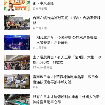
術卡車來基隆
自由電子報
台南左鎮竹編神獸迎賓 〈探吉〉台語諧音賺
錢
自由電子報
「潮台北之夜」今晚登場 公館水岸免費聽
「水管樂隊」戶外飆歌
自由電子報
去了還想再去！有人三刷「這1國」大推：冰
島只分0次、無數次
ETtoday新聞雲
臺南虱目魚×中華職棒掀吃魚熱潮！即日全
聯滿額優惠再抽棒球好禮
勁報
只有在日本才能體驗到的樂趣！外國人的新
幹線搭乘驚喜心得