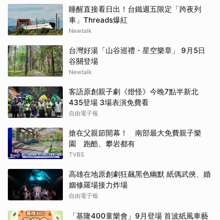
睡醒直接看日出！台鐵週五限定「跨夜列
車」Threads爆紅
Newtalk
台灣好湯「山谷巡禮・星空樂章」 9月5日
谷關登場
Newtalk
客語原創親子劇《燈怪》今晚7點半新北
435登場 3場表演免費看
自由電子報
搶在父親節開幕！ 南部最大免費親子樂
園 跑酷、攀岩都有
TVBS
高雄在地原創劇狂飆黑色幽默 紙偶武俠、婚
姻修羅場接力炸場
自由電子報
「基隆400童樂會」9月登場 首波紙風車藝