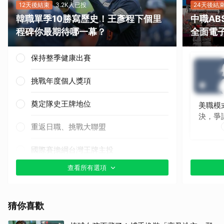
12天後結束
3.2K人已投
24天後結
韓職單季10勝寫歷史！王彥程下個里
中職A
程碑你最期待哪一幕？
全面電
保持整季健康出賽
挑戰年度個人獎項
奠定隊史王牌地位
美職模
決，爭
重返日職、挑戰大聯盟
國際賽擔綱台灣王牌主投
查看所有選項
其他（歡迎貼文分享）
猜你喜歡