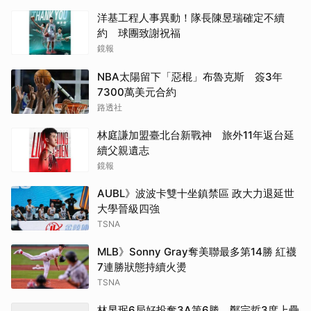
洋基工程人事異動！隊長陳昱瑞確定不續
約 球團致謝祝福
鏡報
NBA太陽留下「惡棍」布魯克斯 簽3年
7300萬美元合約
路透社
林庭謙加盟臺北台新戰神 旅外11年返台延
續父親遺志
鏡報
AUBL》波波卡雙十坐鎮禁區 政大力退延世
大學晉級四強
TSNA
MLB》Sonny Gray奪美聯最多第14勝 紅襪
7連勝狀態持續火燙
TSNA
林昱珉6局好投奪3A第6勝 鄭宗哲3度上壘