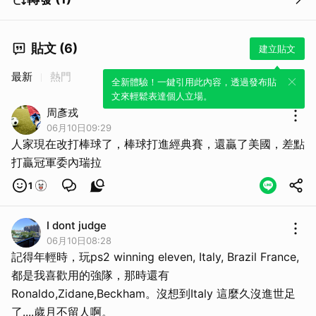
取消
貼文 (6)
建立貼文
最新
熱門
全新體驗！一鍵引用此內容，透過發布貼
文來輕鬆表達個人立場。
周彥戎
06月10日09:29
人家現在改打棒球了，棒球打進經典賽，還贏了美國，差點
打贏冠軍委內瑞拉
1
I dont judge
06月10日08:28
記得年輕時，玩ps2 winning eleven, Italy, Brazil France,
都是我喜歡用的強隊，那時還有
Ronaldo,Zidane,Beckham。沒想到Italy 這麼久沒進世足
了....歲月不留人啊。