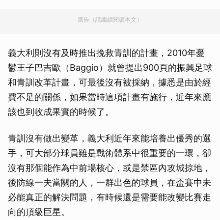
廣告（請繼續閱讀本文）
義大利則沒有及時推出挽救青訓的計畫，2010年憂
鬱王子巴吉歐（Baggio）就曾提出900頁的振興足球
和青訓改革計畫，可最後沒有被採納，據悉是由於經
費不足的關係，如果當時這項計畫有施行，近年來應
該也到收成果實的時候了。
青訓沒有做出變革，義大利近年來能培養出優秀的選
手，可大部分球員雖是戰術體系中很重要的一環，卻
沒有那個能作為中前場核心，或是禁區內攻城掠地，
後防線一夫當關的人，一群出色的球員，在盃賽中未
必能真正的解決問題，有時候還是需要能改變比賽走
向的頂級巨星。