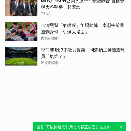
MLB》ESPN公開水原一平最後錄音 自稱曾
與大谷翔平一起匯款
TSNA
台灣黑幫「氣噗噗」衝場助陣！李灝宇前輩
遭觸身球「引爆大場面」
民視新聞網
季前賽1比3不敵貝提斯 阿森納主帥透露球
員「氣炸了」
民視新聞網
全新體驗！一鍵引用此內容，透過發布貼
可以轉發或引用此內容至自己的貼文中，