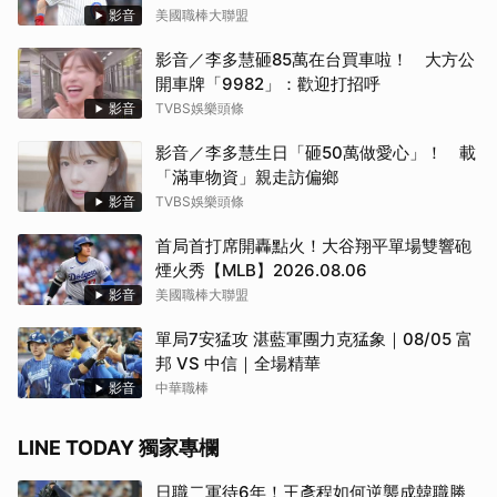
影音
美國職棒大聯盟
影音／李多慧砸85萬在台買車啦！ 大方公
開車牌「9982」：歡迎打招呼
影音
TVBS娛樂頭條
影音／李多慧生日「砸50萬做愛心」！ 載
「滿車物資」親走訪偏鄉
影音
TVBS娛樂頭條
首局首打席開轟點火！大谷翔平單場雙響砲
煙火秀【MLB】2026.08.06
影音
美國職棒大聯盟
單局7安猛攻 湛藍軍團力克猛象｜08/05 富
邦 VS 中信｜全場精華
影音
中華職棒
LINE TODAY 獨家專欄
日職二軍待6年！王彥程如何逆襲成韓職勝