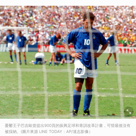
憂鬱王子巴吉歐曾提出900頁的振興足球和青訓改革計畫，可惜最後沒有
被採納。(圖片來源 LINE TODAY：AP/達志影像）