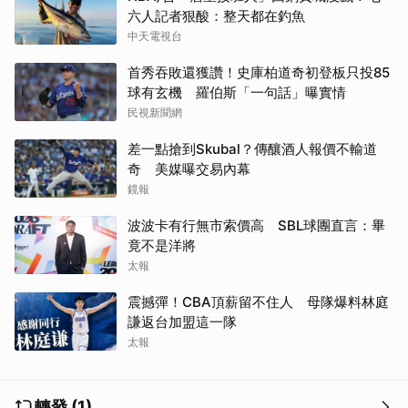
六人記者狠酸：整天都在釣魚
中天電視台
首秀吞敗還獲讚！史庫柏道奇初登板只投85
球有玄機 羅伯斯「一句話」曝實情
民視新聞網
差一點搶到Skubal？傳釀酒人報價不輸道
奇 美媒曝交易內幕
鏡報
波波卡有行無市索價高 SBL球團直言：畢
竟不是洋將
太報
震撼彈！CBA頂薪留不住人 母隊爆料林庭
謙返台加盟這一隊
太報
轉發 (1)