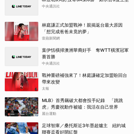
中央通訊社
林庭謙正式加盟戰神！親揭返台最大原因
「想完成爸爸未竟的夢」
壹蘋新聞網
葉伊恬橫掃澳洲華裔好手 奪WTT橫濱冠軍
賽首勝
中央通訊社
戰神重磅補強來了！林庭謙確定加盟盼回台
帶來改變
太報
MLB》首秀飆破大都會投手紀錄 「跳跳
虎」秀慶祝動作被噓：我活在自己世界
麗台運動
足球智庫／桑托斯近3年墨超爐主 紐約城
聯賽盃看好開紅盤