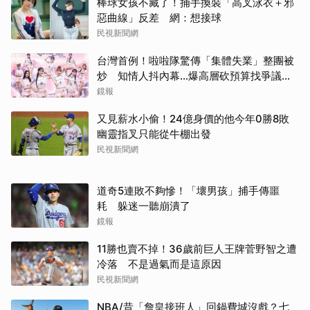
棒球女孩不藏了！捕手換裝「高叉泳衣＋邪
惡曲線」反差 網：想接球
民視新聞網
台灣首例！啦啦隊驚傳「集體失業」整團被
炒 知情人抖內幕...爆高層砍預算找爭議經
紀人接手
鏡報
又見薪水小偷！24億身價的他今年0勝8敗
幽靈指叉只能從牛棚出發
民視新聞網
道奇5連敗不夠慘！「壞男孩」捕手傳噩
耗 躲迷一聽崩潰了
鏡報
11勝也賣不掉！36歲前巨人王牌菅野智之遭
冷落 不是過氣而是這原因
民視新聞網
NBA/昔「詹皇接班人」回鍋費城沒戲？七