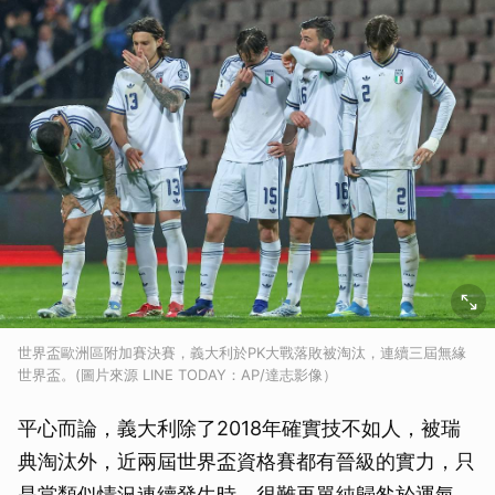
世界盃歐洲區附加賽決賽，義大利於PK大戰落敗被淘汰，連續三屆無緣
世界盃。(圖片來源 LINE TODAY：AP/達志影像）
平心而論，義大利除了2018年確實技不如人，被瑞
典淘汰外，近兩屆世界盃資格賽都有晉級的實力，只
是當類似情況連續發生時，很難再單純歸咎於運氣，