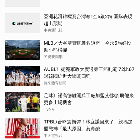
亞洲花滑錦標賽台灣奪1金5銀2銅 團隊表現
超出預期
中央通訊社
MLB／大谷雙響砲難救道奇 今永5局好投
助小熊橫掃
民視新聞網
AUBL》衛冕軍政大度過第三節亂流 72比67
退韓國延世大學闖四強
緯來體育新聞
足球》諾高德離開兵工廠加盟艾佛頓 盼迎來
更多上場機會
TSNA
TPBL/台籃震撼彈！林庭謙回來了 親揭加
盟戰神「最大原因」惹鼻酸
中天電視台