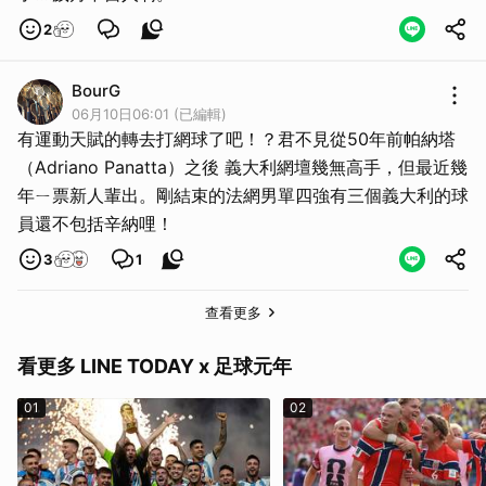
2
BourG
06月10日06:01 (已編輯)
有運動天賦的轉去打網球了吧！？君不見從50年前帕納塔
（Adriano Panatta）之後 義大利網壇幾無高手，但最近幾
年ㄧ票新人輩出。剛結束的法網男單四強有三個義大利的球
員還不包括辛納哩！
3
1
查看更多
看更多 LINE TODAY x 足球元年
01
02