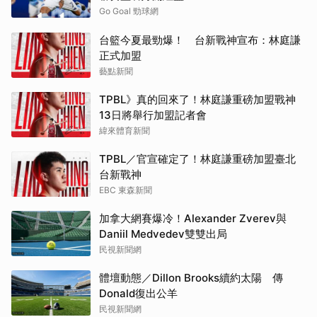
Go Goal 勁球網
台籃今夏最勁爆！ 台新戰神宣布：林庭謙
正式加盟
藝點新聞
TPBL》真的回來了！林庭謙重磅加盟戰神
13日將舉行加盟記者會
緯來體育新聞
TPBL／官宣確定了！林庭謙重磅加盟臺北
台新戰神
EBC 東森新聞
加拿大網賽爆冷！Alexander Zverev與
Daniil Medvedev雙雙出局
民視新聞網
體壇動態／Dillon Brooks續約太陽 傳
Donald復出公羊
民視新聞網