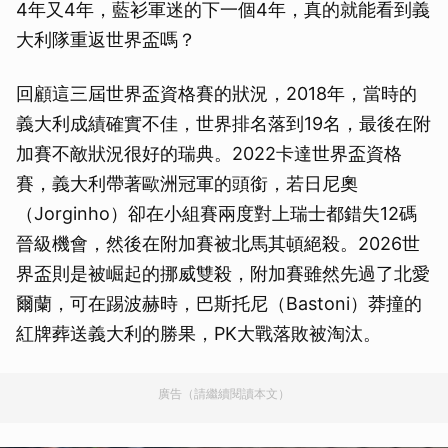
4年又4年，藍衫軍迷的下一個4年，真的就能看到義
大利隊重返世界盃嗎？
回顧這三屆世界盃資格賽的狀況，2018年，當時的
義大利成績確實不佳，世界排名落到19名，最後在附
加賽不敵狀況很好的瑞典。2022卡達世界盃資格
賽，義大利帶著歐洲冠軍的頭銜，若日尼奧
（Jorginho）卻在小組賽兩度對上瑞士都錯失12碼
晉級機會，然後在附加賽被北馬其頓絕殺。2026世
界盃則是被崛起的挪威雙殺，附加賽雖然先過了北愛
爾蘭，可在踢波赫時，巴斯托尼（Bastoni）莽撞的
紅牌葬送義大利的勝果，PK大戰落敗被淘汰。
廣告（請繼續閱讀本文）