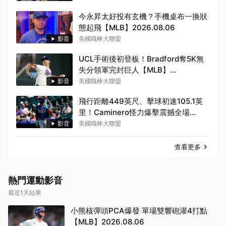
今永昇太好投有玄機？手機桌布一換狀
態起飛【MLB】2026.08.06
影音
美國職棒大聯盟
UCL手術後初登板！Bradford奪5K無
失分領軍完封巨人【MLB】
2026.08.06
影音
美國職棒大聯盟
飛行距離449英尺、擊球初速105.1英
里！Caminero怪力爆擊震撼全場
【MLB】2026.08.06
影音
美國職棒大聯盟
查看更多
熱門運動影音
最近1天結果
小熊核彈頭PCA爆發 單場雙響砲灌4打點
【MLB】2026.08.06