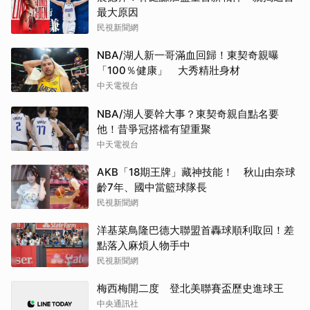
最大原因
民視新聞網
NBA/湖人新一哥滿血回歸！東契奇親曝
「100％健康」 大秀精壯身材
中天電視台
NBA/湖人要幹大事？東契奇親自點名要
他！昔爭冠搭檔有望重聚
中天電視台
AKB「18期王牌」藏神技能！ 秋山由奈球
齡7年、國中當籃球隊長
民視新聞網
洋基菜鳥隆巴德大聯盟首轟球順利取回！差
點落入麻煩人物手中
民視新聞網
梅西梅開二度 登北美聯賽盃歷史進球王
中央通訊社