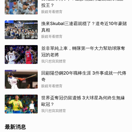
投王？
眼鏡哥看體育
換來Skubal三連霸就穩了？道奇近10年豪賭
真相
眼鏡哥看體育
並非單純上車，轉隊第一年大力幫助球隊奪
冠的老將
我只想寫寫體育
回顧陽岱鋼20年職棒生涯 3件事成就一代傳
奇
眼鏡哥看體育
世界盃奪冠仍留遺憾 3大球星為何終生無緣
歐冠？
我只想寫寫體育
最新消息