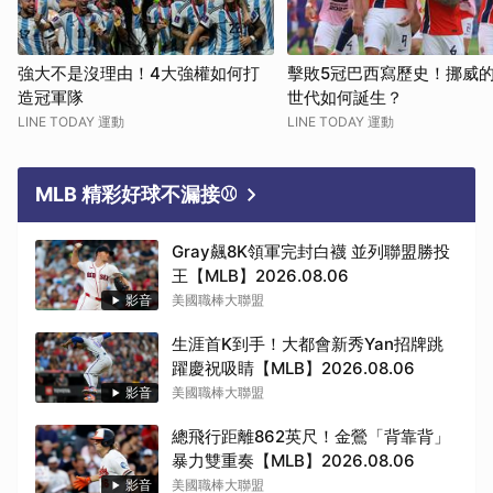
強大不是沒理由！4大強權如何打
擊敗5冠巴西寫歷史！挪威
造冠軍隊
世代如何誕生？
LINE TODAY 運動
LINE TODAY 運動
MLB 精彩好球不漏接⚾
Gray飆8K領軍完封白襪 並列聯盟勝投
王【MLB】2026.08.06
影音
美國職棒大聯盟
生涯首K到手！大都會新秀Yan招牌跳
躍慶祝吸睛【MLB】2026.08.06
影音
美國職棒大聯盟
總飛行距離862英尺！金鶯「背靠背」
暴力雙重奏【MLB】2026.08.06
影音
美國職棒大聯盟