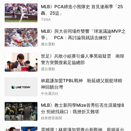
MLB》PCA締造小熊隊史 首見連兩季「25
轟、25盜」
TSNA
MLB》與大谷同場炸雙響「球迷議論MVP之
爭」 PCA：再討論我就該去練投了
麗台運動
世足》兵敗小組賽引爆人事黑箱疑雲 南韓
警方突襲搜索足協總部
麗台運動
林庭謙加盟TPBL戰神 盼延續父親籃球精
神回饋台灣
中央通訊社
MLB》教士新同學Mize首秀狂丟生涯最慘8
分 拒絕找藉口：既挫折又難堪
緯來體育新聞
震撼彈！林庭謙加盟臺台新戰神 親揭返台