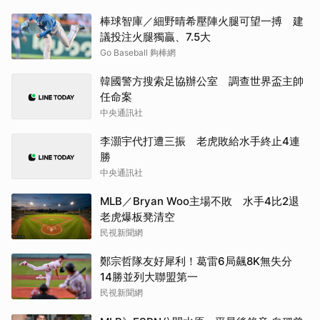
棒球智庫／細野晴希壓陣火腿可望一搏 建
議投注火腿獨贏、7.5大
Go Baseball 夠棒網
韓國警方搜索足協辦公室 調查世界盃主帥
任命案
中央通訊社
李灝宇代打遭三振 老虎敗給水手終止4連
勝
中央通訊社
MLB／Bryan Woo主場不敗 水手4比2退
老虎爆板凳清空
民視新聞網
鄭宗哲隊友好犀利！葛雷6局飆8K無失分
14勝並列大聯盟第一
民視新聞網