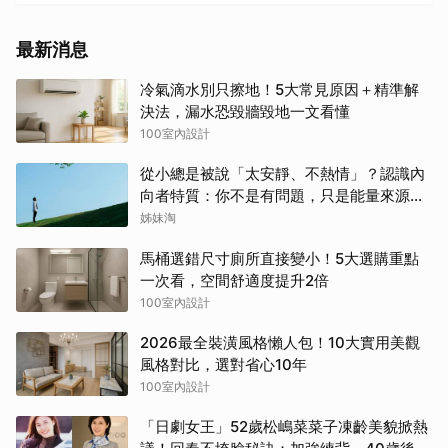
最新消息
冷氣滴水別只擦地！5大常見原因＋精準解
決法，漏水恐毀牆毀地一文看懂
100室內設計
從小總是被說「太安靜、不熱情」？認識內
向者特質：你不是有問題，只是能量來源不
同
姊妹淘
馬桶選錯尺寸廁所直接變小！5大選購重點
一次看，空間舒適度提升2倍
100室內設計
2026最全裝潢風格懶人包！10大實用美觀
風格對比，選對省心10年
100室內設計
「日劇女王」52歲松嶋菜菜子凍齡美貌掀熱