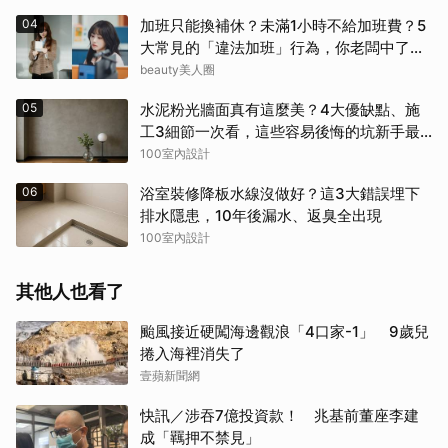
04
加班只能換補休？未滿1小時不給加班費？5
大常見的「違法加班」行為，你老闆中了幾
項？
beauty美人圈
05
水泥粉光牆面真有這麼美？4大優缺點、施
工3細節一次看，這些容易後悔的坑新手最
常踩
100室內設計
06
浴室裝修降板水線沒做好？這3大錯誤埋下
排水隱患，10年後漏水、返臭全出現
100室內設計
其他人也看了
颱風接近硬闖海邊觀浪「4口家-1」 9歲兒
捲入海裡消失了
取消
壹蘋新聞網
快訊／涉吞7億投資款！ 兆基前董座李建
成「羈押不禁見」