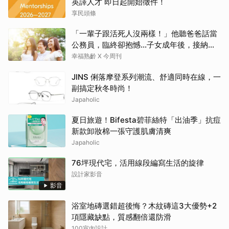
英譯人才 即日起開始徵件！
享民頭條
「一輩子跟活死人沒兩樣！」他聽爸爸話當
公務員，臨終卻抱憾…子女成年後，接納與
欣賞就夠了
幸福熟齡 X 今周刊
JINS 俐落摩登系列潮流、舒適同時在線，一
副搞定秋冬時尚！
Japaholic
夏日旅遊！Bifesta碧菲絲特「出油季」抗痘
新款卸妝棉一張守護肌膚清爽
Japaholic
76坪現代宅，活用線段編寫生活的旋律
設計家影音
影音
浴室地磚選錯超後悔？木紋磚這3大優勢+2
項隱藏缺點，質感翻倍還防滑
100室內設計