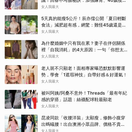
議！回春不垮臉秘訣：加強練背、40歲後飲
食是關鍵！
女人我最大
5天真的能瘦5公斤！辰亦儒公開「夏日輕斷
食法」減肥超有感，網驚：難怪45歲還是男
神
女人我最大
為什麼婚姻中只有我在累？妻子在伴侶關係
裡「自我消耗」的4大原因：一句「你想太
多」讓人無奈
女人我最大
老人斑不只顯老！面相專家曝恐默默影響運
勢，學會「1遮瑕神技」自帶好感＆好運氣！
女人我最大
被叫阿姨/阿桑不意外！Threads「最有年紀
感的穿搭」話題：絲襪配球鞋最顯老
女人我最大
昆凌同款「收腰洋裝」太顯瘦，修飾小腹穿
出螞蟻腰！出自澳洲小眾品牌、價格不貴還
寄台灣
女人我最大