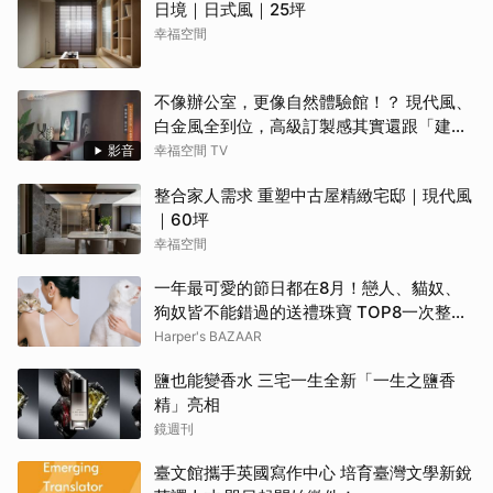
日境｜日式風｜25坪
幸福空間
不像辦公室，更像自然體驗館！？ 現代風、
白金風全到位，高級訂製感其實還跟「建築
腦」有關？！
影音
幸福空間 TV
整合家人需求 重塑中古屋精緻宅邸｜現代風
｜60坪
幸福空間
一年最可愛的節日都在8月！戀人、貓奴、
狗奴皆不能錯過的送禮珠寶 TOP8一次整理
給你！ | BAZAAR
Harper's BAZAAR
鹽也能變香水 三宅一生全新「一生之鹽香
精」亮相
鏡週刊
臺文館攜手英國寫作中心 培育臺灣文學新銳