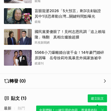
做決定
鏡報
盲眼龍婆2026「5大預言」剩3項未驗證
其中1項恐牽動台灣...關鍵時間點曝光
鏡報
國民黨要傻眼了！見柯志恩民調「追上賴瑞
隆」嗨翻 真相出爐臉超腫
民視新聞網
5566小刀爆離婚台玻千金！14年豪門婚碎
原因曝 岳母徐莉玲風暴意外揭家族祕辛
鏡週刊
轉發 (0)
貼文 (1)
建立貼文
最新
熱門
全新體驗！一鍵引用此內容，透過發布貼