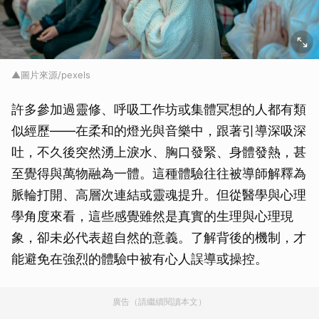
▲圖片來源/pexels
許多參加過靈修、呼吸工作坊或集體冥想的人都有類
似經歷——在柔和的燈光與音樂中，跟著引導深吸深
吐，不久後突然湧上淚水、胸口發緊、身體發熱，甚
至覺得與萬物融為一體。這種體驗往往被導師解釋為
脈輪打開、高層次連結或靈魂提升。但從醫學與心理
學角度來看，這些感覺雖然是真實的生理與心理現
象，卻未必代表超自然的意義。了解背後的機制，才
能避免在強烈的體驗中被有心人誤導或操控。
廣告（請繼續閱讀本文）