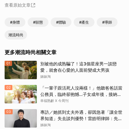
查看原始文章
#身體
#狀態
#體驗
#產生
#導師
潮流時尚
更多潮流時尚相關文章
01
別被他的成熟騙了！這3個星座男一談戀
愛，就會在心愛的人面前變成大男孩
姊妹淘
02
「一輩子跟活死人沒兩樣！」他聽爸爸話當
公務員，臨終卻抱憾…子女成年後，接納與
欣賞就夠了
幸福熟齡 X 今周刊
03
專訪／她抓到丈夫外遇，卻因急著「讓全世
界知道」失去談判優勢！雷皓明律師：先守
住證據，才有選擇
姊妹淘