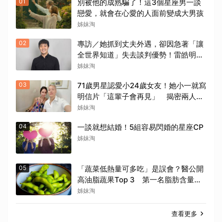
01
別被他的成熟騙了！這3個星座男一談
戀愛，就會在心愛的人面前變成大男孩
姊妹淘
02
專訪／她抓到丈夫外遇，卻因急著「讓
全世界知道」失去談判優勢！雷皓明律
師：先守住證據，才有選擇
姊妹淘
03
71歲男星認愛小24歲女友！她小一就寫
明信片「這輩子會再見」 揭密兩人七
世重逢奇緣
姊妹淘
04
一談就想結婚！5組容易閃婚的星座CP
姊妹淘
05
「蔬菜低熱量可多吃」是誤會？醫公開
高油脂蔬果Top 3 第一名脂肪含量高
達23%！
姊妹淘
查看更多