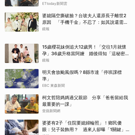
ETtoday新聞雲
婆媳隔空撕破臉？台玻夫人還原長子離世2
原因 「手機千金」不忍了：如其說還需要
離開嗎？
鏡報
15歲櫻花妹倒追大12歲男！「交往1月就懷
孕」36歲升格當阿嬤 婚後得知「這秘密」
傻眼了
鏡報
明天會放颱風假嗎？8縣市達「停班課標
準」
EBC 東森新聞
柯文哲陪媽媽過父親節 分享「爸爸留給我
最重要的一課」
壹蘋新聞網
婆婆有2子「住院要媳婦輪照」！鄉民傻
眼：兒子裝飾用？ 過來人卻曝「1關鍵」才