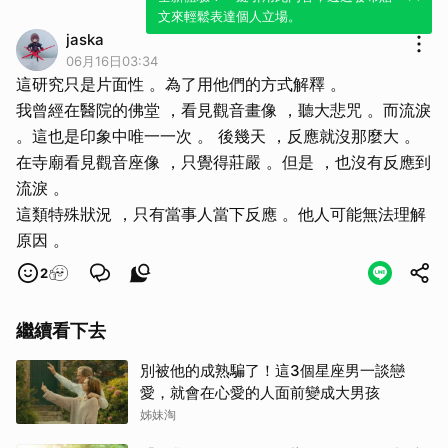
文來輕鬆表達個人立場。
jaska
06月16日03:34
這研究只是片面性 。為了用他們的方式解釋 。
我曾經在醫院的佛堂 ，看見觀音畫像 ，聽大悲咒 。而流淚
。這也是印象中唯一一次 。 後幾天 ，反應就沒那麼大 。
在寺廟看見觀音座像 ，只覺得莊嚴 。但是 ，也沒有反應到
流淚 。
這類特殊狀況 ，只有當事人當下反應 。他人可能無法理解
原因 。
2
繼續看下去
別被他的成熟騙了！這3個星座男一談戀
愛，就會在心愛的人面前變成大男孩
姊妹淘