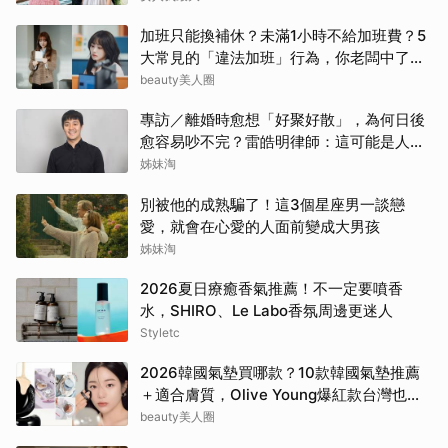
加班只能換補休？未滿1小時不給加班費？5
大常見的「違法加班」行為，你老闆中了幾
項？
beauty美人圈
專訪／離婚時愈想「好聚好散」，為何日後
愈容易吵不完？雷皓明律師：這可能是人生
最貴的一份協議書
姊妹淘
別被他的成熟騙了！這3個星座男一談戀
愛，就會在心愛的人面前變成大男孩
姊妹淘
2026夏日療癒香氣推薦！不一定要噴香
水，SHIRO、Le Labo香氛周邊更迷人
Styletc
2026韓國氣墊買哪款？10款韓國氣墊推薦
＋適合膚質，Olive Young爆紅款台灣也能
買
beauty美人圈