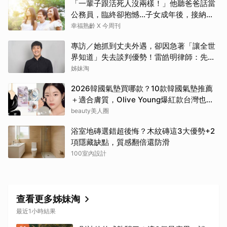
「一輩子跟活死人沒兩樣！」他聽爸爸話當
公務員，臨終卻抱憾…子女成年後，接納與
欣賞就夠了
幸福熟齡 X 今周刊
專訪／她抓到丈夫外遇，卻因急著「讓全世
界知道」失去談判優勢！雷皓明律師：先守
住證據，才有選擇
姊妹淘
2026韓國氣墊買哪款？10款韓國氣墊推薦
＋適合膚質，Olive Young爆紅款台灣也能
買
beauty美人圈
浴室地磚選錯超後悔？木紋磚這3大優勢+2
項隱藏缺點，質感翻倍還防滑
100室內設計
查看更多姊妹淘
最近1小時結果