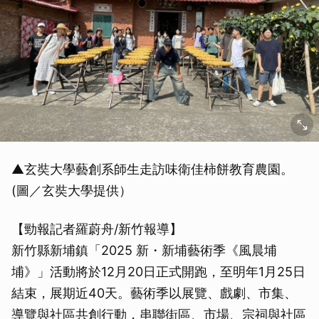
▲玄奘大學藝創系師生走訪味衛佳柿餅教育農園。
(圖／玄奘大學提供）
【勁報記者羅蔚舟/新竹報導】
新竹縣新埔鎮「2025 新・新埔藝術季《風晨埔
埔》」活動將於12月20日正式開跑，至明年1月25日
結束，展期近40天。藝術季以展覽、戲劇、市集、
導覽與社區共創行動，串聯街區、市場、宗祠與社區