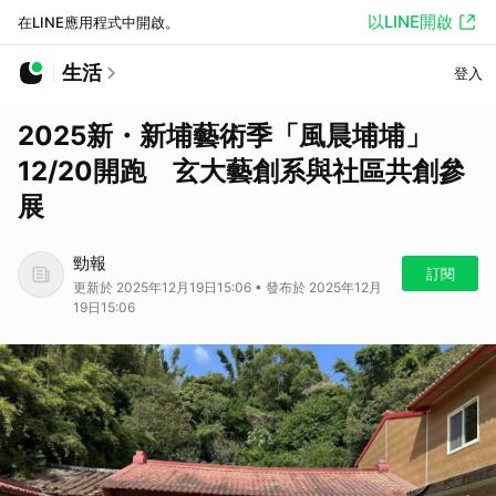
以LINE開啟
在LINE應用程式中開啟。
生活
登入
2025新・新埔藝術季「風晨埔埔」
12/20開跑 玄大藝創系與社區共創參
展
勁報
訂閱
更新於 2025年12月19日15:06 • 發布於 2025年12月
19日15:06