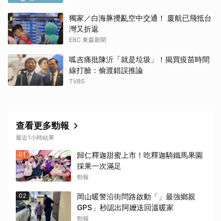
獨家／白海豚攪亂空中交通！ 廈航已飛抵台
灣又折返
EBC 東森新聞
呱吉痛批陳沂「就是垃圾」！揭買疫苗時間
線打臉：偷渡錯誤推論
TVBS
查看更多勁報
最近1小時結果
01
歸仁釋迦甜蜜上市！吃釋迦騎鐵馬果園
採果一次滿足
勁報
02
岡山暖警沿街問路啟動「」最強鄉親
GPS」秒認出阿嬤送回溫暖家
勁報