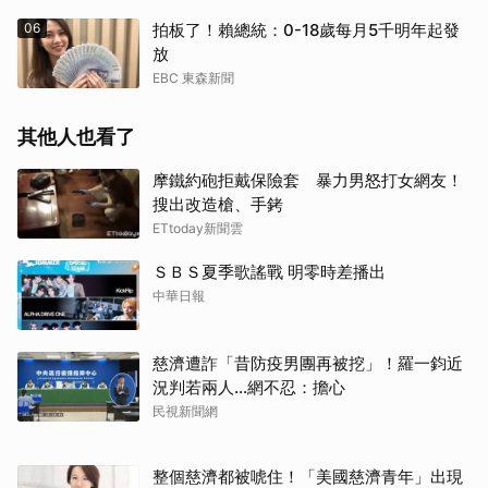
06
拍板了！賴總統：0-18歲每月5千明年起發
放
EBC 東森新聞
其他人也看了
摩鐵約砲拒戴保險套 暴力男怒打女網友！
搜出改造槍、手銬
ETtoday新聞雲
ＳＢＳ夏季歌謠戰 明零時差播出
中華日報
慈濟遭詐「昔防疫男團再被挖」！羅一鈞近
況判若兩人…網不忍：擔心
民視新聞網
整個慈濟都被唬住！「美國慈濟青年」出現