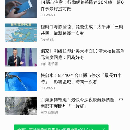
14縣市注意！行動網路將降速30分鐘 這6
件事最好提前做
CTWANT
輕颱白海豚登陸、琵鷺生成！太平洋「三颱
共舞」最新路徑一次看
Newtalk
獨家》剛續任即赴美大學面試 清大校長高為
元首度回應：因為好奇
自由電子報
快儲水！8／10全台11縣市停水「最長11小
時」 影響區域、時間一次看
CTWANT
白海豚轉輕颱！最快今深夜脫離暴風圈 中
南部雨彈開炸「一片紅」
三立新聞網
全新體驗！一鍵引用此內容，透過發布貼
可以轉發或引用此內容至自己的貼文中，