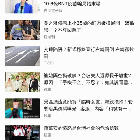
10.6億BNT疫苗騙局始末曝
自由電子報
關之琳傳戀上小35歲的鮮肉嫩模展開「嬤孫
戀」？本尊回應了
鏡週刊
交通陷阱？新式標線直行右轉同側 右轉卻挨
罰
TVBS
婆媳隔空撕破臉？台玻夫人還原長子離世2
原因 「手機千金」不忍了：如其說還需要
離開嗎？
鏡報
景區漂流竟能買「臨時女友」親親抱抱！套
餐暗黑價碼曝光…客服：內容「稍微有一點
尺度」
鏡報
蔣萬安的憤怒是台灣社會的危險信號
鏡報