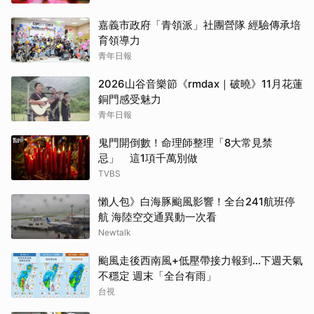
嘉義市政府「青領派」社團營隊 經驗傳承培
育領導力
青年日報
2026山谷音樂節《rmdax｜破曉》11月花蓮
銅門感受魅力
青年日報
鬼門開倒數！命理師整理「8大常見禁
忌」 這1項千萬別做
TVBS
懶人包》白海豚颱風影響！全台241航班停
航 海陸空交通異動一次看
Newtalk
颱風走後西南風+低壓帶接力報到...下週天氣
不穩定 週末「全台有雨」
台視