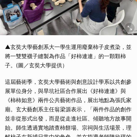
▲玄奘大學藝創系大一學生運用廢棄柿子皮煮染，並
將一雙雙襪子縫製為作品「好柿連連」的一顆顆柿
子。(圖／玄奘大學提供）
這屆藝術季，玄奘大學藝術與創意設計學系以共創參
展單位身分，與旱坑社區合作展出《好柿連連》與
《柿柿如意》兩件公共藝術作品，展出地點為張氏家
廟。玄大藝創系主任翁梁源表示，「兩件作品的創作
並非從形式出發，而是從走進社區、傾聽地方故事開
始。師生透過實地踏查柿餅場、宗祠與生活場景，理
解柿子在新埔日常中的角色，並在指導老師陳欣琪的