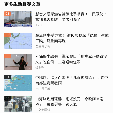
更多生活相關文章
01
影音／隱形鐵窗縫隙比手掌寬！ 民眾怒：
當我彈古箏嗎 業者回應了
TVBS
02
鯨魚轉生變琵鷺！ 第16號颱風「琵鷺」生成
三颱共舞畫面再現
自由電子報
03
不滿學生請假！導師脫口「那隻豬怎麼還沒
來」吃官司 二審逆轉無罪
鏡週刊
取消
04
中部以北進入白海豚「風雨搖滾區」 明晚中
南部注意間歇雨
自由電子報
05
白海豚逐漸遠離 雨還沒完「今晚雨區南
移」 氣象署曝一週天氣
三立新聞網