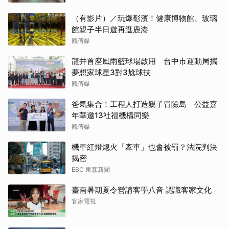
（有影片）／玩爆彰濱！健康博物館、玻璃
館親子半日遊再逛鹿港
觀傳媒
龍井首座風雨籃球場啟用 台中市運動局攜
夢想家球星3對3尬球技
觀傳媒
爸氣集合！工程人打造親子冒險島 公益嘉
年華邀13社福機構同樂
觀傳媒
機車紅燈熄火「牽車」也會被罰？法院判決
揭密
EBC 東森新聞
臺南暑期夏令營講客學八音 認識客家文化
客家電視