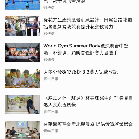
戰 親子玩到全身濕
觀傳媒
從花卉生產到激發創意設計 田尾公路花園
協會創新盆栽競賽提升花鄉軟實力
觀傳媒
World Gym Summer Body總決賽台中登
場 朴善珠、穎樂首任評審力挺選手
觀傳媒
大學分發8/17放榜 3.3萬人完成登記
青年日報
《塵囂之外・駐足》林美珠寫生創作 看見自
然人文永恆風景
青年日報
杏華醫療拜會新北榮服處 提供優質就業機會
青年日報