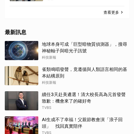
查看更多
最新訊息
地球本身可成「巨型暗物質偵測器」，搜尋
神秘軸子與暗光子訊號
科技新報
雀類鳴唱發聲，竟遵循與人類語言相同的基
本結構原則
科技新報
續任3天赴美遴選！清大校長高為元首發聲
致歉：機會來了的確好奇
TVBS
AI生成不了幸福！父親節教會演「浪子回
頭」 找回真實陪伴
TVBS