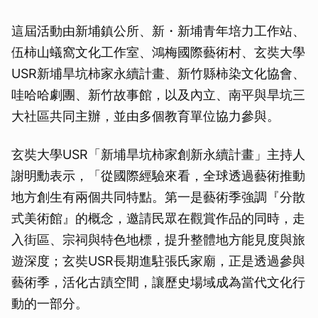
這屆活動由新埔鎮公所、新・新埔青年培力工作站、
伍柿山蟻窩文化工作室、鴻梅國際藝術村、玄奘大學
USR新埔旱坑柿家永續計畫、新竹縣柿染文化協會、
哇哈哈劇團、新竹故事館，以及內立、南平與旱坑三
大社區共同主辦，並由多個教育單位協力參與。
玄奘大學USR「新埔旱坑柿家創新永續計畫」主持人
謝明勳表示，「從國際經驗來看，全球透過藝術推動
地方創生有兩個共同特點。第一是藝術季強調『分散
式美術館』的概念，邀請民眾在觀賞作品的同時，走
入街區、宗祠與特色地標，提升整體地方能見度與旅
遊深度；玄奘USR長期進駐張氏家廟，正是透過參與
藝術季，活化古蹟空間，讓歷史場域成為當代文化行
動的一部分。