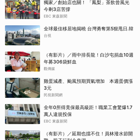
獨家／創始店也關！ 「鳳梨」茶飲曾風光
今剩3店苦撐
EBC 東森新聞
全球最佳移居地揭曉 台灣勇奪第5狠甩日.韓
台視
（有影片）／雨中排長龍！白沙屯捐血10週
年募306袋鮮血
觀傳媒
雞蛋減產、颱風預期買氣增加 本週蛋價漲
3元
民視新聞網
全年0所得竟保最高級距！職業工會驚爆1.7
萬人違規投保
EBC 東森新聞
（有影片）／延期也擋不住！員林潑水節開