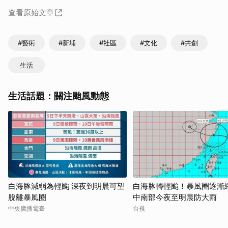
查看原始文章
#藝術
#新埔
#社區
#文化
#共創
生活
生活話題：關注颱風動態
白海豚減弱為輕颱 深夜到明晨可望
白海豚轉輕颱！暴風圈逐
脫離暴風圈
中南部今夜至明晨防大雨
中央廣播電臺
台視