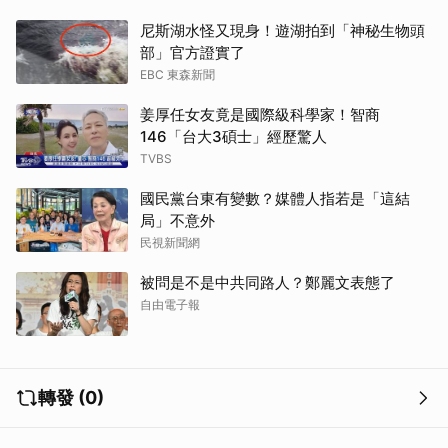
尼斯湖水怪又現身！遊湖拍到「神秘生物頭
部」官方證實了
EBC 東森新聞
取消
姜厚任女友竟是國際級科學家！智商
146「台大3碩士」經歷驚人
TVBS
國民黨台東有變數？媒體人指若是「這結
局」不意外
民視新聞網
被問是不是中共同路人？鄭麗文表態了
自由電子報
轉發 (0)