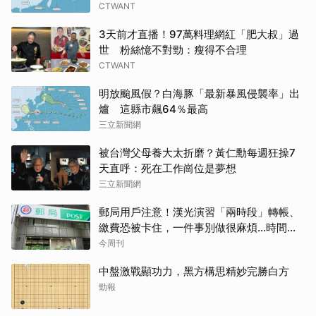
CTWANT
3天前才直播！97萬料理網紅「肥大叔」過
世 粉絲憶不對勁：瘦得不合理
CTWANT
明放颱風假？白海豚「最新暴風侵襲率」出
爐 這縣市飆64％最高
三立新聞網
被台灣父母養大太折磨？黃仁勳每週狂操7
天直呼：死在工作崗位是夢想
三立新聞網
郵局用戶注意！漢光演習「兩時段」轉帳、
繳費恐被卡住，一件事別做很麻煩…時間、
影響、備案一次看
今周刊
中盤激戰顯功力，黑方構思精妙完勝白方
勁報