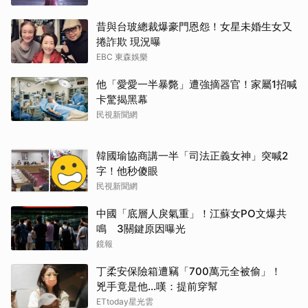
昔與台玻總裁爆豪門恩怨！女星未婚生女又
捲詐欺 現況曝
EBC 東森娛樂
他「愛愛一半暴斃」遭強摘器官！家屬1招喊
卡驚揭黑幕
民視新聞網
韓國瑜協商講一半「司法正義女神」突喊2
字！他秒傻眼
民視新聞網
中國「底層人戾氣重」！江蘇女PO文爆共
鳴 3關鍵原因曝光
鏡報
丁柔安保險箱遭竊「700萬元全被偷」！
兇手竟是他...嘆：提前穿幫
ETtoday星光雲