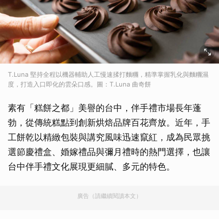
T.Luna 堅持全程以機器輔助人工慢速揉打麵糰，精準掌握乳化與麵糰濕
度，打造入口即化的雲朵口感。圖：T.Luna 曲奇餅
素有「糕餅之都」美譽的台中，伴手禮市場長年蓬
勃，從傳統糕點到創新烘焙品牌百花齊放。近年，手
工餅乾以精緻包裝與講究風味迅速竄紅，成為民眾挑
選節慶禮盒、婚嫁禮品與彌月禮時的熱門選擇，也讓
台中伴手禮文化展現更細膩、多元的特色。
廣告（請繼續閱讀本文）