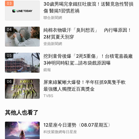
03
30歲男喝完拿鐵狂吐腹瀉！送醫竟急性腎損
傷 醫揭1習慣惹禍
聯合新聞網
04
純棉衣物吸汗「臭到想丟」 內行曝原因！
2材質夏天別穿
壹蘋新聞網
05
挖到童骨後爆「2死5重傷」！台積電嘉義廠
3神明同時駐駕...請布袋戲原因曝
鏡報
06
屏東綠鬣蜥大爆發！半年狂抓9萬隻手軟
最強獵人獨攬近百萬獎金
TVBS
其他人也看了
12星座今日運勢〈08.07星期五〉
科技紫微網每日星座