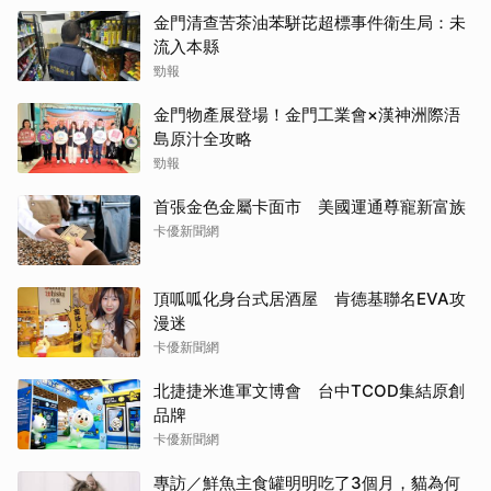
金門清查苦茶油苯駢芘超標事件衛生局：未
流入本縣
勁報
金門物產展登場！金門工業會×漢神洲際浯
島原汁全攻略
勁報
首張金色金屬卡面市 美國運通尊寵新富族
卡優新聞網
頂呱呱化身台式居酒屋 肯德基聯名EVA攻
漫迷
卡優新聞網
北捷捷米進軍文博會 台中TCOD集結原創
品牌
卡優新聞網
專訪／鮮魚主食罐明明吃了3個月，貓為何