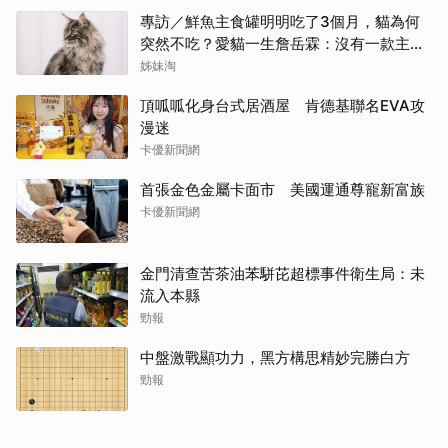
專訪／鮮魚主食罐明明吃了3個月，貓為何
突然不吃？愛貓一生詹岳霖：沒有一款主食
能保證牠永遠喜歡
姊妹淘
頂呱呱化身台式居酒屋 肯德基聯名EVA攻
漫迷
卡優新聞網
首張金色金屬卡面市 美國運通尊寵新富族
卡優新聞網
金門清查苦茶油苯駢芘超標事件衛生局：未
流入本縣
勁報
中盤激戰顯功力，黑方構思精妙完勝白方
勁報