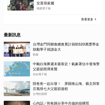
安置尋家屬
桃園電子報
查看更多
最新訊息
台灣金門同鄉會總會累計捐助520萬獎學金
鼓勵學子就讀金大
勁報
中颱白海豚週末最靠近！氣象署估今發海警
父親節雨彈來襲
自由電子報
陪爸爸一起出發！ 屏縣推山海、藝文與客
庄風情七大父親節遊程
台灣好新聞
心內話／和爸媽分享中共做的假裸照