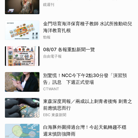
鏡週刊
金門培育海洋保育種子教師 水試所推動幼兒
海洋教育扎根
勁報
08/07 各報重點新聞一覽
自由電子報
別驚慌！NCC今下午2點30分發「演習預
告」訊息 下週正式登場
CTWANT
東森深度周報／兩成以上刺青者後悔 刺青之
前應慎思而行
EBC 東森新聞
白海豚外圍掃過台灣！今起天氣轉趨不穩
週末慎防強降雨