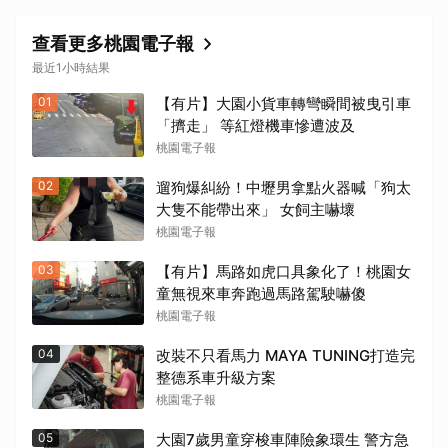
查看更多桃園電子報
最近1小時結果
01
【有片】大園小貨車轉彎瞬間被曳引車
「擠走」 等紅燈機車慘遭波及
桃園電子報
02
遛狗爆糾紛！中壢男拿點火器喊「狗太
大隻不能帶出來」 女飼主嚇壞
桃園電子報
03
【有片】馬路如虎口具象化了！桃園女
童無視來車奔跑過馬路駕駛嚇傻
桃園電子報
04
改裝不只看馬力 MAYA TUNING打造完
整德系車升級方案
桃園電子報
05
大園7歲男童穿梭車陣險象環生 警方急