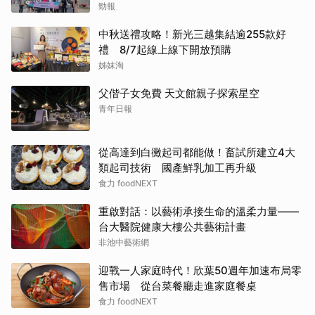
勁報
中秋送禮攻略！新光三越集結逾255款好
禮 8/7起線上線下開放預購
姊妹淘
父偕子女免費 天文館親子探索星空
青年日報
從高達到白黴起司都能做！畜試所建立4大
類起司技術 國產鮮乳加工再升級
食力 foodNEXT
重啟對話：以藝術承接生命的溫柔力量——
台大醫院健康大樓公共藝術計畫
非池中藝術網
迎戰一人家庭時代！欣葉50週年加速布局零
售市場 從台菜餐廳走進家庭餐桌
食力 foodNEXT