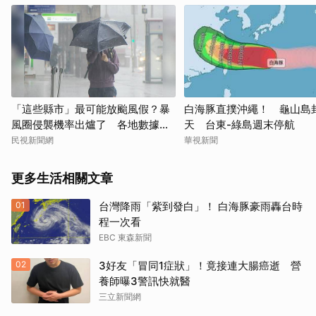
「這些縣市」最可能放颱風假？暴
白海豚直撲沖繩！ 龜山島
風圈侵襲機率出爐了 各地數據一
天 台東-綠島週末停航
次看
民視新聞網
華視新聞
更多生活相關文章
01
台灣降雨「紫到發白」！ 白海豚豪雨轟台時
程一次看
EBC 東森新聞
02
3好友「冒同1症狀」！竟接連大腸癌逝 營
養師曝3警訊快就醫
三立新聞網