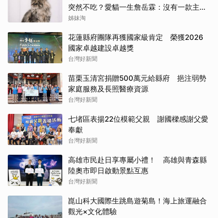
突然不吃？愛貓一生詹岳霖：沒有一款主食
能保證牠永遠喜歡
姊妹淘
花蓮縣府團隊再獲國家級肯定 榮獲2026
國家卓越建設卓越獎
台灣好新聞
苗栗玉清宮捐贈500萬元給縣府 挹注弱勢
家庭服務及長照醫療資源
台灣好新聞
七堵區表揚22位模範父親 謝國樑感謝父愛
奉獻
台灣好新聞
高雄市民赴日享專屬小禮！ 高雄與青森縣
陸奧市即日啟動景點互惠
台灣好新聞
崑山科大國際生跳島遊菊島！海上旅運融合
觀光×文化體驗