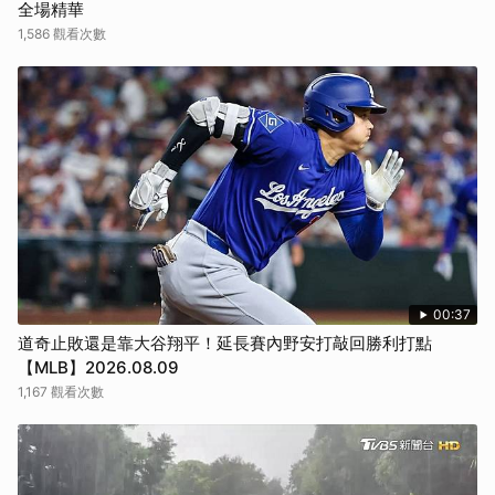
全場精華
1,586 觀看次數
00:37
道奇止敗還是靠大谷翔平！延長賽內野安打敲回勝利打點
【MLB】2026.08.09
1,167 觀看次數