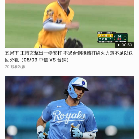
00:50
五局下 王博玄擊出一壘安打 不過台鋼後續打線火力還不足以送
回分數（08/09 中信 VS 台鋼）
70 觀看次數