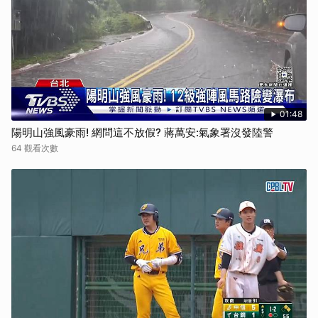
01:48
陽明山強風豪雨! 網問這不放假? 蔣萬安:氣象署沒發陸警
64 觀看次數