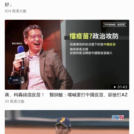
好」
624 觀看次數
01:43
蔣、柯轟綠擋疫苗！ 醫師酸：嘴喊要打中國疫苗、卻搶打AZ
20 觀看次數