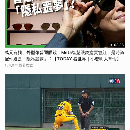
08:38
萬元有找、外型像普通眼鏡！Meta智慧眼鏡愈賣愈紅，是時尚
配件還是「隱私噩夢」？【TODAY 看世界｜小發明大革命】
134,071 觀看次數