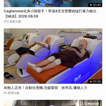
01:45
Caglianone化身小熊殺手！單場4安含雙響砲猛打暴力輸出
【MLB】2026.08.09
970 觀看次數
01:36
AI無人店夯！自動化煮麵.洗髮吸睛 效率高.彌補人力
60 觀看次數