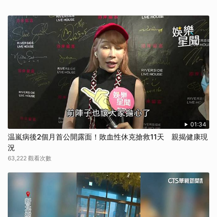
01:34
温嵐病後2個月首公開露面！敗血性休克搶救11天 親揭健康現
況
63,222 觀看次數