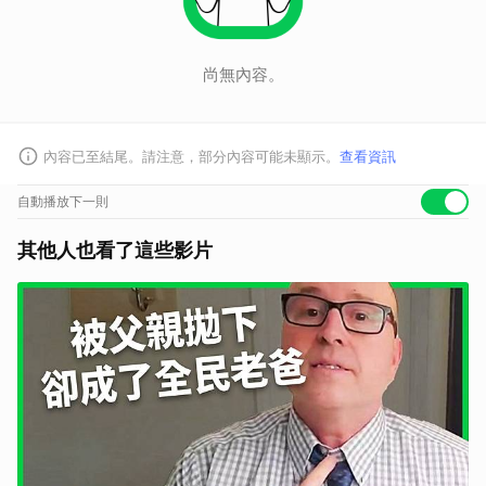
製作人：梁美柔
#女人迷 #街訪中 #playwithme #時間管理
--------------------------------------------------------------
【更多 女人迷 精彩內容】
尚無內容。
✿ 陪你聊聊｜► https://womany.net/s/10ehs45c
✿ 辦公室玩什麼｜► https://womany.net/s/10ehs062
✿ 女人的多重宇宙｜► https://womany.net/s/10ehs6ad
內容已至結尾。請注意，部分內容可能未顯示。
查看資訊
✿ 迷人好時光 ｜► https://womany.net/s/10ehs4c8
---------------------------------------------------------------
【追蹤 女人迷 】
自動播放下一則
✿ 軒軒講 Youtube 👉 https://womany.net/s/10ehsadc
✿ 軒軒講 Podcast 👉 https://womany.net/s/10ehs352
其他人也看了這些影片
✿ 迷人好時光 Podcast 👉 https://womany.net/s/1085ifa4
✿ 女人迷 Youtube 👉 https://womany.net/s/10ehs396
✿ 女人迷 網站 👉 https://womany.net/s/10ehsbe6
✨喜歡影片請記得幫我們按讚＋訂閱✨