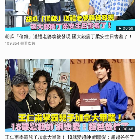
00:59
胡瓜「偷錢」送禮老婆糗被發現 砸大錢慶丁柔安生日害羞了！
109,854 觀看次數
00:48
王仁甫學霸兒子加拿大畢業！ 18歲變超帥 網戀愛：超越爸爸了