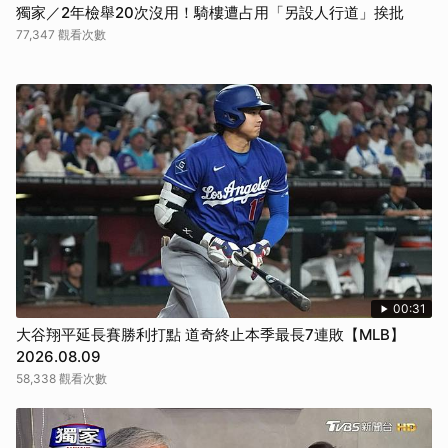
獨家／2年檢舉20次沒用！騎樓遭占用「另設人行道」挨批
77,347 觀看次數
00:31
大谷翔平延長賽勝利打點 道奇終止本季最長7連敗【MLB】
2026.08.09
58,338 觀看次數