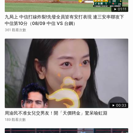
01:11
九局上 中信打線炸裂!先發全員皆有安打表現 連三安串聯攻下
中信第10分（08/09 中信 VS 台鋼）
361 觀看次數
00:33
周渝民不准女兒交男友！開「天價聘金」驚呆喻虹淵
189 觀看次數