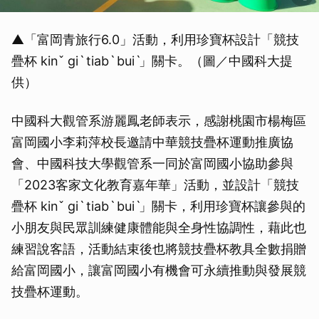
▲「富岡青旅行6.0」活動，利用珍寶杯設計「競技
疊杯 kinˇ giˋ tiabˋ buiˋ」關卡。（圖／中國科大提
供）
中國科大觀管系游麗鳳老師表示，感謝桃園市楊梅區
富岡國小李莉萍校長邀請中華競技疊杯運動推廣協
會、中國科技大學觀管系一同於富岡國小協助參與
「2023客家文化教育嘉年華」活動，並設計「競技
疊杯 kinˇ giˋ tiabˋ buiˋ」關卡，利用珍寶杯讓參與的
小朋友與民眾訓練健康體能與全身性協調性，藉此也
練習說客語，活動結束後也將競技疊杯教具全數捐贈
給富岡國小，讓富岡國小有機會可永續推動與發展競
技疊杯運動。