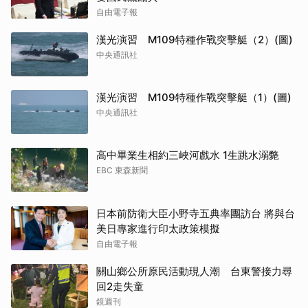
自由電子報
漢光演習 M109特種作戰突擊艇（2）(圖)
中央通訊社
漢光演習 M109特種作戰突擊艇（1）(圖)
中央通訊社
高中畢業生相約三峽河戲水 1生跳水溺斃
EBC 東森新聞
日本前防衛大臣小野寺五典率團訪台 將與台
美日專家進行印太政策模擬
自由電子報
關山鄉公所原民活動現人潮 台東警接力尋
回2走失童
鏡週刊