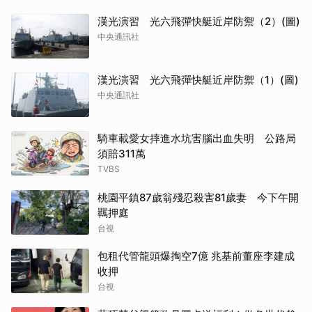
漢光演習 光六飛彈快艇近岸防禦（2）(圖)
中央通訊社
漢光演習 光六飛彈快艇近岸防禦（1）(圖)
中央通訊社
騎車載愛女摔進水坑害腦出血失明 公路局
須賠311萬
TVBS
桃園平鎮87歲翁殘忍殺害81歲妻 今下午開
羈押庭
台視
包租代管龍頭爆掏空7億 兆基前董座李建成
收押
台視