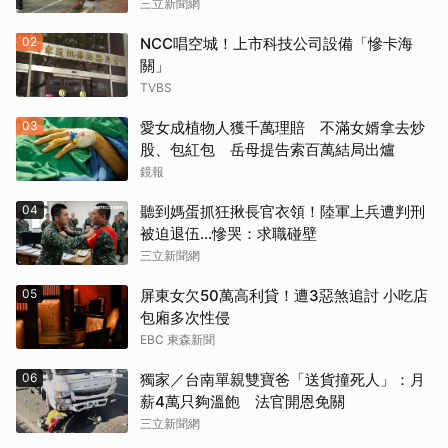
三立新聞網
02
NCC唱空城！上市科技公司設備「慘卡海
關」
TVBS
03
愛女成植物人獲千萬理賠 不滿女婿拿去炒
股、包紅包 岳母提告索百萬結局出爐
鏡報
04
聽到媽蛋抓狂揪長官衣領！陸軍上兵遭判刑
被迫退伍…慘哭：求職碰壁
三立新聞網
05
屏東女欠50萬高利貸！遭3惡煞追討 小吃店
包廂多次性侵
EBC 東森新聞
06
獨家／台南單親雙寶爸「送貨撞死人」：月
薪4萬只夠溫飽 法官開恩免關
三立新聞網