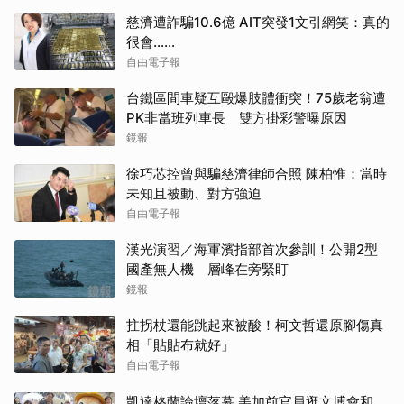
慈濟遭詐騙10.6億 AIT突發1文引網笑：真的
很會……
自由電子報
台鐵區間車疑互毆爆肢體衝突！75歲老翁遭
PK非當班列車長 雙方掛彩警曝原因
鏡報
徐巧芯控曾與騙慈濟律師合照 陳柏惟：當時
未知且被動、對方強迫
自由電子報
漢光演習／海軍濱指部首次參訓！公開2型
國產無人機 層峰在旁緊盯
鏡報
拄拐杖還能跳起來被酸！柯文哲還原腳傷真
相「貼貼布就好」
自由電子報
凱達格蘭論壇落幕 美加前官員逛文博會和