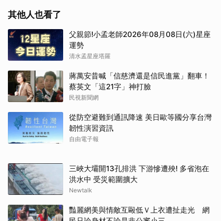
其他人也看了
父親節!小孟老師2026年08月08日(六)星座
運勢
清水孟星座塔羅
蔣萬安昔喊「信慈濟還是信民進黨」翻車！
蔡英文「這21字」神打臉
民視新聞網
從防空避難到通訊降速 美日歐等國分享台灣
韌性演習資訊
自由電子報
三峽大壩開13孔排洪 下游慘遭殃! 多省泡在
洪水中 受災範圍擴大
Newtalk
豔麗網美與情敵互毆低Ｖ上衣遭扯走光 網
民只論身材不論是非公審小三