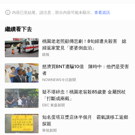
內容已至結尾。請注意，部分內容可能未顯示。
查看資訊
繼續看下去
桃園老老照顧傳悲劇！8旬婦遭夫殺害 媳
婦返家驚見「婆婆倒血泊」
鏡報
慈濟買BNT遭騙10億 陳時中：他們是受害
者
NOWNEWS今日新聞
疑不堪碎念！桃園老翁殺85歲妻 金屬拐杖
「打斷成兩截」
EBC 東森新聞
知名蛋塔豆漿店休半個月 霸氣讓移工返鄉
探親
華視新聞