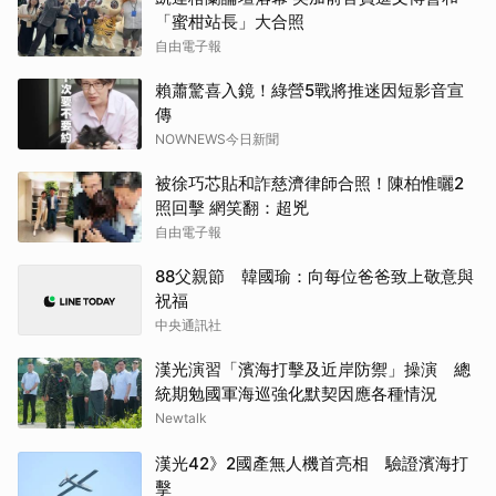
「蜜柑站長」大合照
自由電子報
賴蕭驚喜入鏡！綠營5戰將推迷因短影音宣
傳
NOWNEWS今日新聞
被徐巧芯貼和詐慈濟律師合照！陳柏惟曬2
照回擊 網笑翻：超兇
自由電子報
88父親節 韓國瑜：向每位爸爸致上敬意與
祝福
中央通訊社
漢光演習「濱海打擊及近岸防禦」操演 總
統期勉國軍海巡強化默契因應各種情況
Newtalk
漢光42》2國產無人機首亮相 驗證濱海打
擊