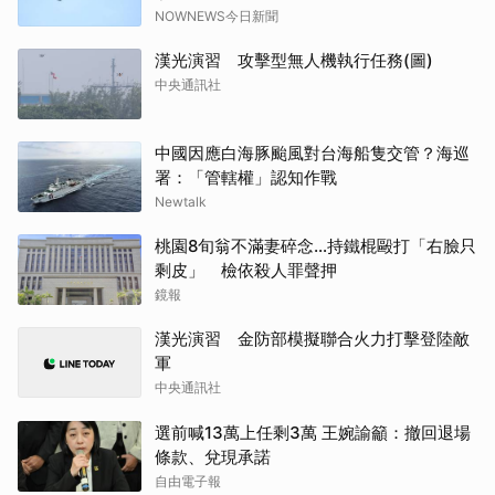
NOWNEWS今日新聞
漢光演習 攻擊型無人機執行任務(圖)
中央通訊社
中國因應白海豚颱風對台海船隻交管？海巡
署：「管轄權」認知作戰
Newtalk
桃園8旬翁不滿妻碎念…持鐵棍毆打「右臉只
剩皮」 檢依殺人罪聲押
鏡報
漢光演習 金防部模擬聯合火力打擊登陸敵
軍
中央通訊社
選前喊13萬上任剩3萬 王婉諭籲：撤回退場
條款、兌現承諾
自由電子報