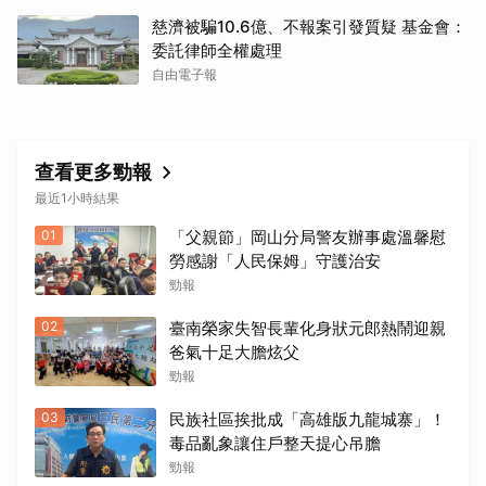
慈濟被騙10.6億、不報案引發質疑 基金會：
委託律師全權處理
自由電子報
查看更多勁報
最近1小時結果
01
「父親節」岡山分局警友辦事處溫馨慰
勞感謝「人民保姆」守護治安
勁報
02
臺南榮家失智長輩化身狀元郎熱鬧迎親
爸氣十足大膽炫父
勁報
03
民族社區挨批成「高雄版九龍城寨」！
毒品亂象讓住戶整天提心吊膽
勁報