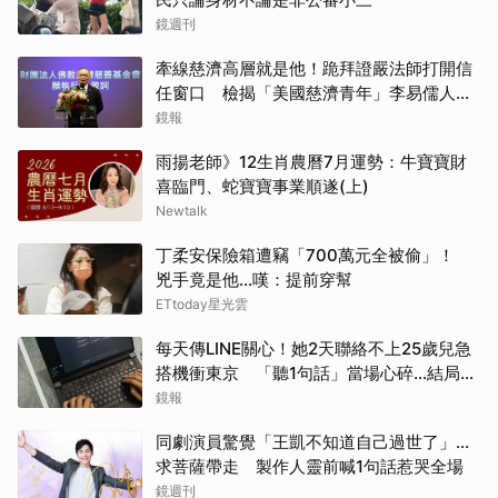
鏡週刊
牽線慈濟高層就是他！跪拜證嚴法師打開信
任窗口 檢揭「美國慈濟青年」李易儒人脈
網絡
鏡報
雨揚老師》12生肖農曆7月運勢：牛寶寶財
喜臨門、蛇寶寶事業順遂(上)
Newtalk
丁柔安保險箱遭竊「700萬元全被偷」！
兇手竟是他...嘆：提前穿幫
ETtoday星光雲
每天傳LINE關心！她2天聯絡不上25歲兒急
搭機衝東京 「聽1句話」當場心碎...結局看
哭網
鏡報
同劇演員驚覺「王凱不知道自己過世了」...
求菩薩帶走 製作人靈前喊1句話惹哭全場
鏡週刊