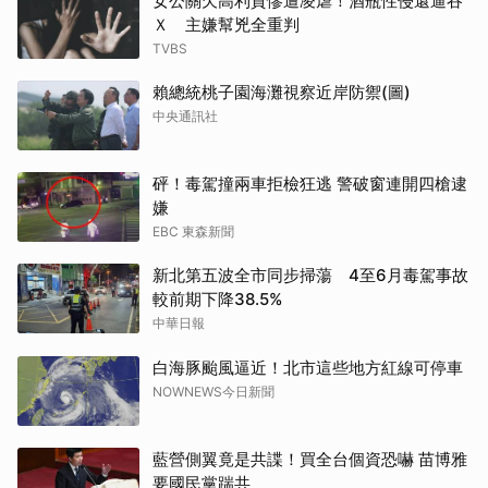
女公關欠高利貸慘遭凌虐！酒瓶性侵還逼吞
Ｘ 主嫌幫兇全重判
TVBS
賴總統桃子園海灘視察近岸防禦(圖)
中央通訊社
砰！毒駕撞兩車拒檢狂逃 警破窗連開四槍逮
嫌
EBC 東森新聞
新北第五波全市同步掃蕩 4至6月毒駕事故
較前期下降38.5%
中華日報
白海豚颱風逼近！北市這些地方紅線可停車
NOWNEWS今日新聞
藍營側翼竟是共諜！買全台個資恐嚇 苗博雅
要國民黨踹共