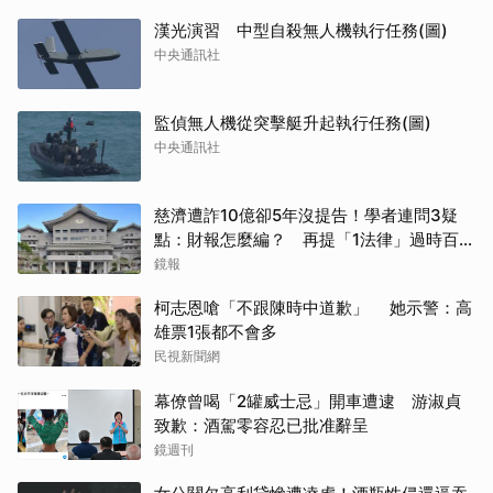
漢光演習 中型自殺無人機執行任務(圖)
中央通訊社
監偵無人機從突擊艇升起執行任務(圖)
中央通訊社
慈濟遭詐10億卻5年沒提告！學者連問3疑
點：財報怎麼編？ 再提「1法律」過時百年
管不了
鏡報
柯志恩嗆「不跟陳時中道歉」 她示警：高
雄票1張都不會多
民視新聞網
幕僚曾喝「2罐威士忌」開車遭逮 游淑貞
致歉：酒駕零容忍已批准辭呈
鏡週刊