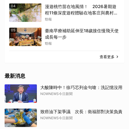
04
漫遊桃竹苗在地風情！ 2026暑期遊
程11條深度遊程體驗在地客庄與農村魅
力
勁報
05
臺南早療補助延伸至18歲接住慢飛天使
成長每一步
勁報
查看更多
最新消息
大酸陳時中！徐巧芯列金句嗆：洗記憶沒用
NOWNEWS今日新聞
致癌油下架爭議 次長：衛福部對決策負責
NOWNEWS今日新聞