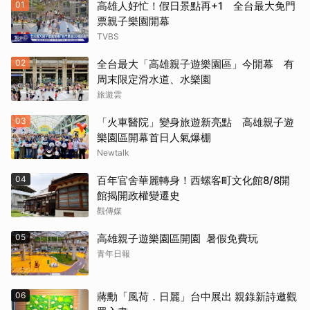
01
高雄人好忙！假日景點再+1 全台最大免門
票親子樂園開幕
TVBS
02
全台最大「高雄親子遊樂園區」今開幕 有
周末限定滑水道、水樂園
旅遊雲
03
「火車醫院」變身旅遊新亮點 高雄親子遊
樂園區開幕首日人氣爆棚
Newtalk
04
百年官舍華麗轉身！西螺客町文化館8/8開
館揭開政權變遷史
觀傳媒
05
高雄親子遊樂園區開園 暑假免費玩
青年日報
06
蔣勳「風荷．日麗」台中展出 親錄新詩邀觀