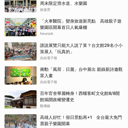
周末限定滑水道、水樂園
旅遊雲
「火車醫院」變身旅遊新亮點 高雄親子遊
樂園區開幕首日人氣爆棚
Newtalk
誰說展覽只能大人說了算？台文館29名小小
策展人「玩真的」
自由電子報
蔣勳「風荷．日麗」台中展出 親錄新詩邀觀
眾入畫
自由電子報
百年官舍華麗轉身！西螺客町文化館8/8開
館揭開政權變遷史
觀傳媒
高雄人好忙！假日景點再+1 全台最大免門
票親子樂園開幕