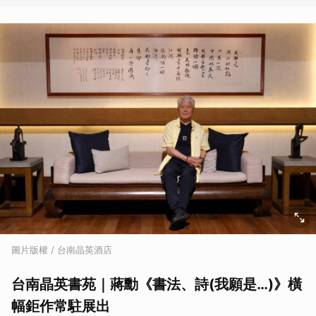
圖片版權 / 台南晶英酒店
台南晶英書苑｜蔣勳《書法、詩(我願是…)》橫
幅鉅作常駐展出