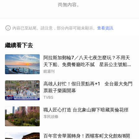
尚無內容。
內容已至結尾。請注意，部分內容可能未顯示。
查看資訊
繼續看下去
阿拉斯加郵輪7／八天七夜怎麼玩？不用天
天下船、免費餐廳吃不膩 星辰公主號船上
一日生活公開
鏡週刊
高雄人好忙！假日景點再+1 全台最大免門
票親子樂園開幕
TVBS
職人匠心打造 台北象山腳下暗藏英倫花徑
享民頭條
百年官舍華麗轉身！西螺客町文化館8/8開