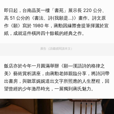
即日起，台南晶英一樓「書苑」展示長 220 公分、
高 51 公分的《書法、詩(我願是…)》畫作。詩文原
作《願》寫於 1980 年，蔣勳因緣際會提筆揮灑於宣
紙，成就這件橫跨四十餘載的經典之作。
廣告（請繼續閱讀本文）
飯店亦於今年一月圓滿舉辦《願—漢語詩的格律之
美》藝術賞析講座，由蔣勳老師親臨分享，將詩詞帶
出書房，與聽眾娓娓道出文字所照應的人生歷程，回
望曾經的少年激昂時光，一展獨到蔣氏魅力。