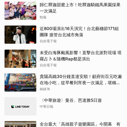
歸仁釋迦甜蜜上市！吃釋迦騎鐵馬果園採果
一次滿足
勁報
近800場演出16天演完！台北藝穗節171組
團隊 接管台北城市角落
自由電子報
未受白海豚颱風影響！直擊台北派對現場 塔
羅占卜＆隨機Rap都是演出
自由電子報
貴陽高鐵30分鐘直達安順！顧府街百元吃遍
在地小吃，從早餐到宵夜一次滿足，堪稱貴
州「小吃王國」
姊妹淘
〈中華旅遊〉曼谷、芭達雅5日遊
中華日報
全台最大「高雄親子遊樂園區」今開幕 有