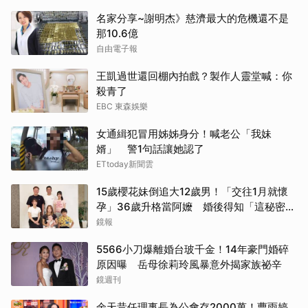
名家分享~謝明杰》慈濟最大的危機還不是
那10.6億
自由電子報
王凱過世還回棚內拍戲？製作人靈堂喊：你
殺青了
EBC 東森娛樂
女通緝犯冒用姊姊身分！喊老公「我妹
婿」 警1句話讓她認了
ETtoday新聞雲
15歲櫻花妹倒追大12歲男！「交往1月就懷
孕」36歲升格當阿嬤 婚後得知「這秘密」
傻眼了
鏡報
5566小刀爆離婚台玻千金！14年豪門婚碎
原因曝 岳母徐莉玲風暴意外揭家族祕辛
鏡週刊
余天昔任理事長為公會存2000萬！曹雨婷