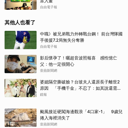
眾入畫
自由電子報
其他人也看了
中職》被兄弟戰力外轉戰台鋼！ 前台灣隊國
手後援7.2局無失分奪勝
自由電子報
影后懷孕了！曬超音波照報喜 感性憶亡
父：他一定很開心
壹蘋新聞網
婆媳隔空撕破臉？台玻夫人還原長子離世2
原因 「手機千金」不忍了：如其說還需要
離開嗎？
鏡報
颱風接近硬闖海邊觀浪「4口家-1」 9歲兒
捲入海裡消失了
壹蘋新聞網