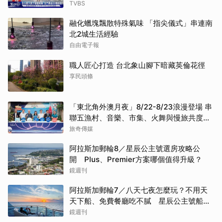
TVBS
融化蠟塊飄散特殊氣味 「指尖儀式」串連南
北2城生活經驗
自由電子報
職人匠心打造 台北象山腳下暗藏英倫花徑
享民頭條
「東北角外澳月夜」8/22-8/23浪漫登場 串
聯五漁村、音樂、市集、火舞與慢旅共度夏
夜
旅奇傳媒
阿拉斯加郵輪8／星辰公主號選房攻略公
開 Plus、Premier方案哪個值得升級？
鏡週刊
阿拉斯加郵輪7／八天七夜怎麼玩？不用天
天下船、免費餐廳吃不膩 星辰公主號船上
一日生活公開
鏡週刊