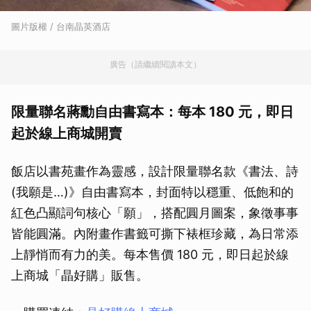
圖片版權 / 台南晶英酒店
廣告（請繼續閱讀本文）
限量聯名蔣勳自由書寫本：每本 180 元，即日
起於線上商城開賣
飯店以書苑畫作為靈感，設計限量聯名款《書法、詩
(我願是…)》自由書寫本，封面特以穩重、低飽和的
紅色凸顯詞句核心「願」，搭配圓月圖案，象徵事事
皆能圓滿。內附畫作書籤可撕下裱框珍藏，為日常添
上靜悄而有力的美。每本售價 180 元，即日起於線
上商城「晶好購」販售。