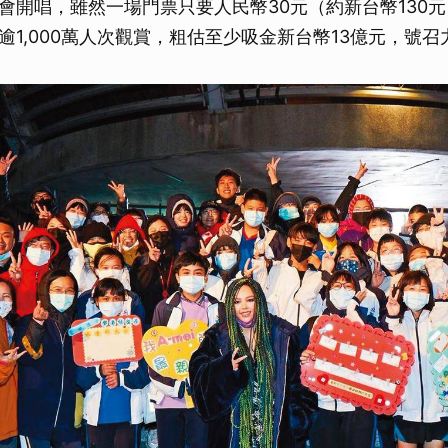
會開唱，雖然一場門票只要人民幣30元（約新台幣130
逾1,000萬人次觀賞，粗估至少吸金新台幣13億元，號召