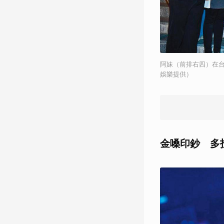
阿妹（前排右四）在
娛樂提供）
金嗓印鈔 多