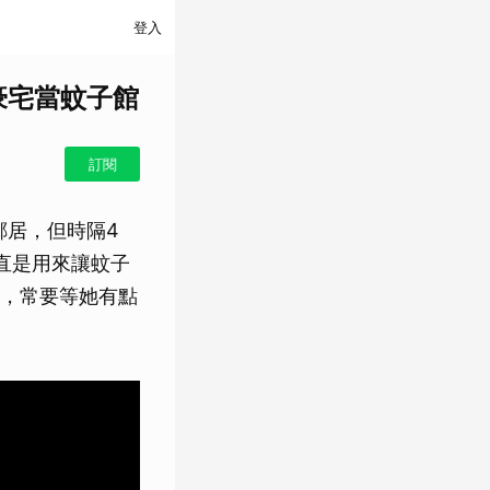
登入
豪宅當蚊子館
訂閱
鄰居，但時隔4
直是用來讓蚊子
，常要等她有點