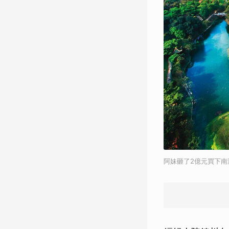
阿妹砸了2億元買下南