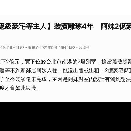
億級豪宅等主人】裝潢雕琢4年 阿妹2億
09月19日21:58 • 發布於 2021年09月19日21:58 • 鏡週刊
年砸下2億元，買下位於台北市南港的7層別墅，搶當蕭敬騰
遲等不到新鄰居阿妹入住，也沒出售或出租，2億豪宅簡
子至今裝潢還未完成，主因是阿妹對室內設計有獨到想法
度才會如此緩慢。