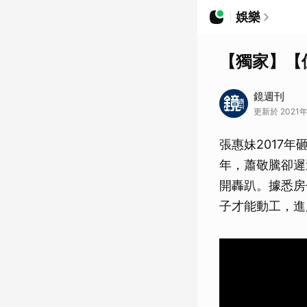
娛樂
【獨家】【
鏡週刊
更新於 2021年
張惠妹2017
年，蕭敬騰卻遲
開轟趴。據悉房
子才能動工，進