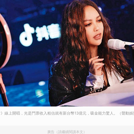
》線上開唱，光是門票收入粗估就有新台幣13億元，吸金能力驚人。（聲動娛
廣告（請繼續閱讀本文）