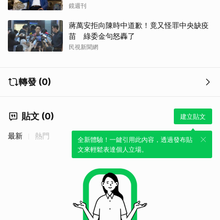
事
鏡週刊
蔣萬安拒向陳時中道歉！竟又怪罪中央缺疫
苗 綠委金句怒轟了
民視新聞網
轉發 (0)
貼文 (0)
建立貼文
最新
熱門
全新體驗！一鍵引用此內容，透過發布貼
文來輕鬆表達個人立場。