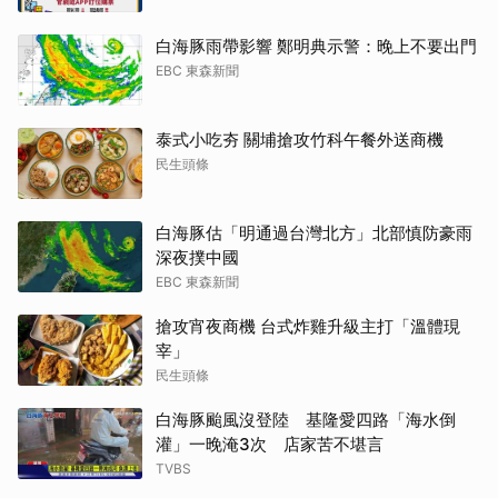
白海豚雨帶影響 鄭明典示警：晚上不要出門
EBC 東森新聞
泰式小吃夯 關埔搶攻竹科午餐外送商機
民生頭條
白海豚估「明通過台灣北方」北部慎防豪雨
深夜撲中國
EBC 東森新聞
搶攻宵夜商機 台式炸雞升級主打「溫體現
宰」
民生頭條
白海豚颱風沒登陸 基隆愛四路「海水倒
灌」一晚淹3次 店家苦不堪言
TVBS