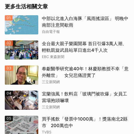
更多生活相關文章
01
中部以北進入白海豚「風雨搖滾區」 明晚中
南部注意間歇雨
自由電子報
02
全台最大親子樂園開幕 首日引爆3萬人潮、
輕軌凱旋武昌站單日進出4千人次
EBC 東森新聞
03
奉獻醫學研究逾40年！林慶順教授不幸「意
外離世」 女兒悲痛證實了
三立新聞網
04
宜蘭強風！飲料店「玻璃門被吹爆」女員工
當場抱頭嚇壞
三立新聞網
05
買手搖飲「發票中1000萬」！獎落南北2縣
市 200萬也中
TVBS