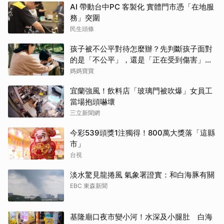
AI 帶動台中PC 客製化 實體門市憑「在地服
務」突圍
民生頭條
孩子被不公平對待怎麼辦？先判斷孩子面對
的是「不公平」，還是「正在受到傷害」？
處理方式完全不同
媽媽寶寶
宜蘭強風！飲料店「玻璃門被吹爆」女員工
當場抱頭嚇壞
三立新聞網
今彩539頭獎1注獨得！800萬大獎落「這縣
市」
台視
淡水驚見龍捲風 氣象署證實：和白海豚有關
EBC 東森新聞
基隆廟口夜市變小河！水深及小腿肚 白海