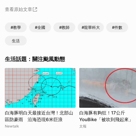
查看原始文章
#教學
#全國
#教師
#龍華科大
#件數
生活
生活話題：關注颱風動態
白海豚明白天最接近台灣！北部山
白海豚有夠狂！17公斤
區防豪雨 沿海恐現6米巨浪
YouBike「被吹到飛起來」
以為是AI
Newtalk
太報