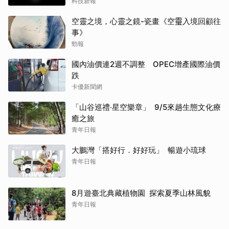
科技新報
空靈之境，心靈之鏡-瓷畫《空𩆜入境回顧往
事》
勁報
國內油價連2週不調整 OPEC增產國際油價
跌
卡優新聞網
「山谷巡禮‧星空樂章」 9/5來趟生態文化療
癒之旅
青年日報
大鵬灣「搭好行．好好玩」 暢遊小琉球
青年日報
8月遊臺北典藏植物園 探索夏季山林風貌
青年日報