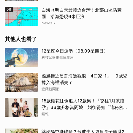
06
白海豚明白天最接近台灣！北部山區防豪
雨 沿海恐現6米巨浪
Newtalk
其他人也看了
12星座今日運勢〈08.09星期日〉
科技紫微網每日星座
颱風接近硬闖海邊觀浪「4口家-1」 9歲兒
捲入海裡消失了
壹蘋新聞網
15歲櫻花妹倒追大12歲男！「交往1月就懷
孕」36歲升格當阿嬤 婚後得知「這秘密」
傻眼了
鏡報
婆媳隔空撕破臉？台玻夫人還原長子離世2