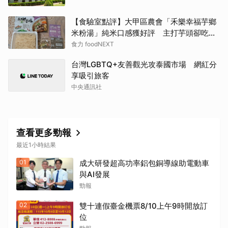
【食驗室點評】大甲區農會「禾樂幸福芋鄉
米粉湯」純米口感獲好評 主打芋頭卻吃不
到存在感
食力 foodNEXT
台灣LGBTQ+友善觀光攻泰國市場 網紅分
享吸引旅客
中央通訊社
查看更多勁報
最近1小時結果
01
成大研發超高功率鋁包銅導線助電動車
與AI發展
勁報
02
雙十連假臺金機票8/10上午9時開放訂
位