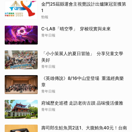
金門25屆縣運會主視覺設計出爐陳冠至獲第
1
勁報
C-LAB「晴空季」 穿梭現實與未來
青年日報
「小小策展人的夏日冒險」 分享兒童文學
美好
青年日報
《英雄傳說》8/16中山堂登場 重溫經典樂
章
青年日報
府城歷史巡禮 走訪老街古蹟 品味慢活優雅
青年日報
壽司郎生鮭魚買2送1、大腹鮪魚40元！台南