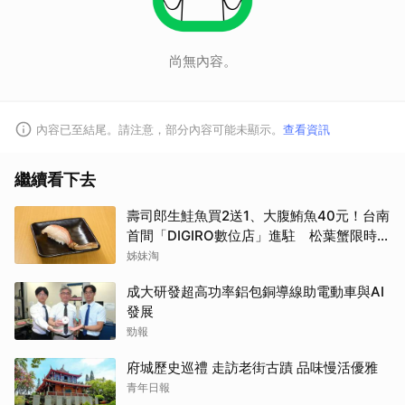
尚無內容。
內容已至結尾。請注意，部分內容可能未顯示。
查看資訊
繼續看下去
壽司郎生鮭魚買2送1、大腹鮪魚40元！台南
首間「DIGIRO數位店」進駐 松葉蟹限時上
桌
姊妹淘
成大研發超高功率鋁包銅導線助電動車與AI
發展
勁報
府城歷史巡禮 走訪老街古蹟 品味慢活優雅
青年日報