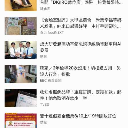
首間「DIGIRO數位店」進駐 松葉蟹限時上
桌
姊妹淘
【食驗室點評】大甲區農會「禾樂幸福芋鄉
米粉湯」純米口感獲好評 主打芋頭卻吃不
到存在感
食力 foodNEXT
成大研發超高功率鋁包銅導線助電動車與AI
發展
勁報
獨家／2年檢舉20次沒用！騎樓遭占用「另
設人行道」挨批
EBC 東森新聞
收知名服飾品牌「重複訂購、定期扣款」郵
件！他急取消存款少一半
TVBS
雙十連假臺金機票8/10上午9時開放訂位
勁報