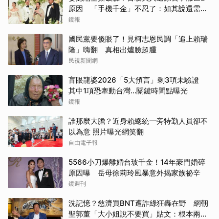
原因 「手機千金」不忍了：如其說還需要
離開嗎？
鏡報
國民黨要傻眼了！見柯志恩民調「追上賴瑞
隆」嗨翻 真相出爐臉超腫
民視新聞網
盲眼龍婆2026「5大預言」剩3項未驗證
其中1項恐牽動台灣...關鍵時間點曝光
鏡報
誰那麼大膽？近身賴總統一旁特勤人員卻不
以為意 照片曝光網笑翻
自由電子報
5566小刀爆離婚台玻千金！14年豪門婚碎
原因曝 岳母徐莉玲風暴意外揭家族祕辛
鏡週刊
洗記憶？慈濟買BNT遭詐綠狂轟在野 網朝
取消
聖郭董「大小姐說不要買」貼文：根本兩碼