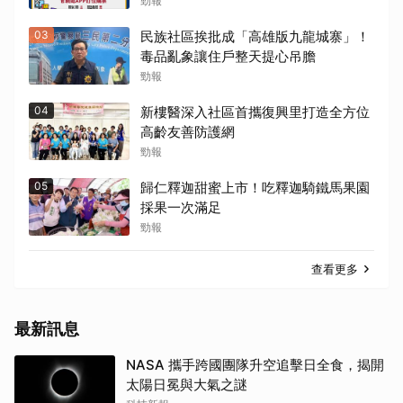
勁報
03
民族社區挨批成「高雄版九龍城寨」！
毒品亂象讓住戶整天提心吊膽
勁報
04
新樓醫深入社區首攜復興里打造全方位
高齡友善防護網
勁報
05
歸仁釋迦甜蜜上市！吃釋迦騎鐵馬果園
採果一次滿足
勁報
查看更多
最新訊息
NASA 攜手跨國團隊升空追擊日全食，揭開
太陽日冕與大氣之謎