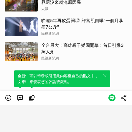
豚還沒來就淹原因曝
太報
睽違5年再攻蛋開唱! 許富凱自曝"一個月暴
瘦7公斤"
民視新聞網
全台最大！高雄親子樂園開幕！首日引爆3
萬人潮
民視新聞網
全新體驗！一鍵引用此內容，透過發布貼
可以轉發或引用此內容至自己的貼文中，
文來輕鬆表達個人立場。
來發表您的評論或觀點。
類別
服務條款
隱私權政策
服務聲明
© LINE Plus Corporation