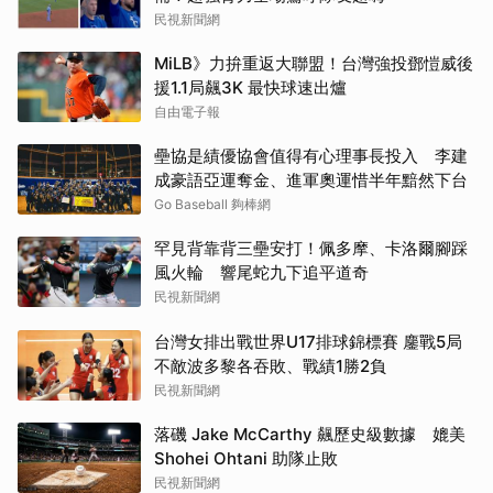
民視新聞網
MiLB》力拚重返大聯盟！台灣強投鄧愷威後
援1.1局飆3K 最快球速出爐
自由電子報
壘協是績優協會值得有心理事長投入 李建
成豪語亞運奪金、進軍奧運惜半年黯然下台
Go Baseball 夠棒網
罕見背靠背三壘安打！佩多摩、卡洛爾腳踩
風火輪 響尾蛇九下追平道奇
民視新聞網
台灣女排出戰世界U17排球錦標賽 鏖戰5局
不敵波多黎各吞敗、戰績1勝2負
民視新聞網
落磯 Jake McCarthy 飆歷史級數據 媲美
Shohei Ohtani 助隊止敗
民視新聞網