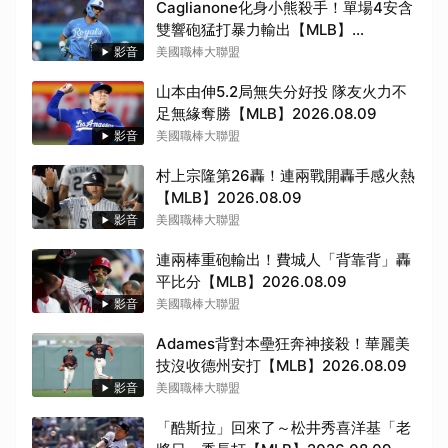
Caglianone化身小熊殺手！單場4安含
雙響砲猛打暴力輸出【MLB】
2026.08.09
影音
美國職棒大聯盟
山本由伸5.2局無失分好投 隊友火力不
足無緣奪勝【MLB】2026.08.09
影音
美國職棒大聯盟
村上宗隆第26轟！連兩戰開轟手感火熱
【MLB】2026.08.09
影音
美國職棒大聯盟
連兩棒重砲輸出！費城人「背靠背」轟
平比分【MLB】2026.08.09
影音
美國職棒大聯盟
Adames背對本壘狂奔神接殺！華麗美
技沒收德州安打【MLB】2026.08.09
影音
美國職棒大聯盟
「酷斯拉」回來了～松井秀喜洋基「老