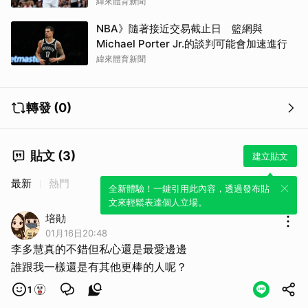
緯來體育新聞
NBA》隨著接近交易截止日 籃網與
Michael Porter Jr.的談判可能會加速進行
緯來體育新聞
轉發 (0)
取消
貼文 (3)
建立貼文
最新
熱門
全新體驗！一鍵引用此內容，透過發布貼
文來輕鬆表達個人立場。
培勛
01月16日20:48
李多慧真的不錯但私心還是最愛邊邊
誰跟我一樣還是有其他更棒的人呢？
1