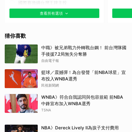
國際賽擔綱台灣王牌主投
查看所有選項
其他（歡迎貼文分享）
猜你喜歡
中職》被兄弟戰力外轉戰台鋼！ 前台灣隊國
手後援7.2局無失分奪勝
自由電子報
籃球／震撼彈！為台發聲「前NBA球星」宣
布投入WNBA選秀
民視新聞網
WNBA》符合自我認同與包容規範 前NBA
中鋒宣布加入WNBA選秀
TSNA
NBA》Dereck Lively II為孩子支付費用