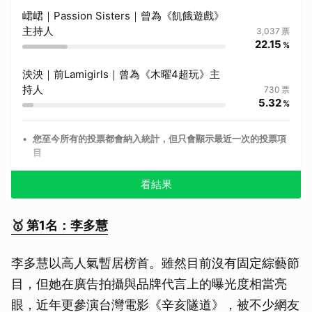
峮峮｜Passion Sisters｜曾為《飢餓遊戲》
主持人
3,037
票
22.15
%
泱泱｜前Lamigirls｜曾為《木曜4超玩》主
持人
730
票
5.32
%
•
您至今所有的投票都會納入統計，但只會顯示最近一次的投票項
目
看結果
🥇 第1名：李多慧
李多慧以高人氣暫居榜首。雖然目前沒有固定綜藝節
目，但她在廣告拍攝與品牌代言上的曝光度相當亮
眼，近年更參演台灣電影《辛亥隧道》，被不少網友