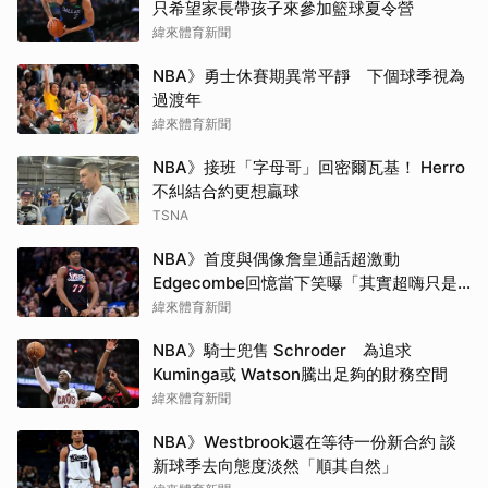
只希望家長帶孩子來參加籃球夏令營
緯來體育新聞
NBA》勇士休賽期異常平靜 下個球季視為
過渡年
緯來體育新聞
NBA》接班「字母哥」回密爾瓦基！ Herro
不糾結合約更想贏球
TSNA
NBA》首度與偶像詹皇通話超激動
Edgecombe回憶當下笑曝「其實超嗨只是
在裝酷」
緯來體育新聞
NBA》騎士兜售 Schroder 為追求
Kuminga或 Watson騰出足夠的財務空間
緯來體育新聞
NBA》Westbrook還在等待一份新合約 談
新球季去向態度淡然「順其自然」