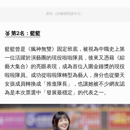
廣告（請繼續閱讀本文）
🥈 第2名：籃籃
籃籃曾是《瘋神無雙》固定班底，被視為中職史上第
一位活躍於演藝圈的現役啦啦隊員，後來又憑藉《綜
藝大集合》的亮眼表現，成為首位入圍金鐘獎的現役
啦啦隊員。成功從啦啦隊轉型為藝人，身分也從樂天
女孩成員轉換成「推進隊長」，也讓她被不少網友認
為是本次票選中「發展最穩定」的代表之一。