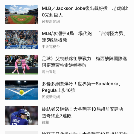
MLB／Jackson Jobe復出飆好投 老虎8比
0完封巨人
民視新聞網
MLB/李灝宇9局上場代跑 「台灣怪力男」
連5戰坐板凳
中天電視台
足球》父喪缺席衝擊戰力 梅西缺陣國際邁
阿密遭蒙特雷逆轉吞敗
麗台運動
多倫多網賽爆冷！世界第一Sabalenka、
Pegula止步16強
民視新聞網
終結者又砸鍋！大谷翔平10局超前安建功
道奇終止7連敗
鏡報