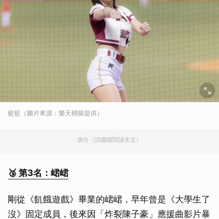
籃籃（圖片來源：樂天桃猿提供）
廣告（請繼續閱讀本文）
🥉 第3名：峮峮
剛從《飢餓遊戲》畢業的峮峮，早年曾是《大學生了
沒》固定成員，後來因「炸裂陳子豪」應援曲影片暴