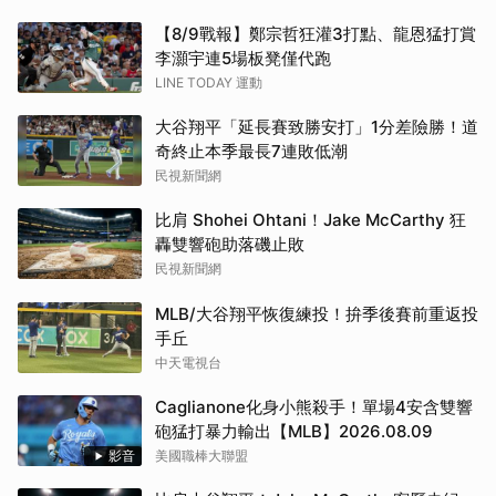
【8/9戰報】鄭宗哲狂灌3打點、龍恩猛打賞
李灝宇連5場板凳僅代跑
LINE TODAY 運動
大谷翔平「延長賽致勝安打」1分差險勝！道
奇終止本季最長7連敗低潮
民視新聞網
比肩 Shohei Ohtani！Jake McCarthy 狂
轟雙響砲助落磯止敗
民視新聞網
MLB/大谷翔平恢復練投！拚季後賽前重返投
手丘
中天電視台
Caglianone化身小熊殺手！單場4安含雙響
砲猛打暴力輸出【MLB】2026.08.09
影音
美國職棒大聯盟