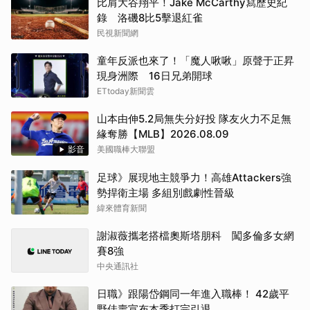
比肩大谷翔平！Jake McCarthy寫歷史紀
錄 洛磯8比5擊退紅雀
民視新聞網
童年反派也來了！「魔人啾啾」原聲于正昇
現身洲際 16日兄弟開球
ETtoday新聞雲
山本由伸5.2局無失分好投 隊友火力不足無
緣奪勝【MLB】2026.08.09
影音
美國職棒大聯盟
足球》展現地主競爭力！高雄Attackers強
勢捍衛主場 多組別戲劇性晉級
緯來體育新聞
謝淑薇攜老搭檔奧斯塔朋科 闖多倫多女網
賽8強
中央通訊社
日職》跟陽岱鋼同一年進入職棒！ 42歲平
野佳壽宣布本季打完引退