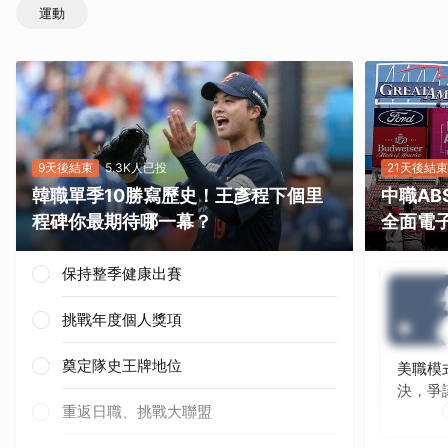
運動
9天後結束
5.3K人已投
21天後結束
韓職單季10勝寫歷史！王彥程下個里
中職A
程碑你最期待哪一幕？
全面電
保持整季健康出賽
挑戰年度個人獎項
奠定隊史王牌地位
美職模
決，爭
重返日職、挑戰大聯盟