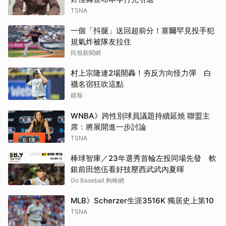
TSNA
一個「抖腿」送回超前分！塞爾罕見投手犯
規氣炸被隊友拉住
民視新聞網
村上宗隆連2場開轟！夯反方向怪力彈 白
襪名宿狂吹這點
鏡報
WNBA》跨性別球員議題持續延燒 聯盟主
席：將展開進一步討論
TSNA
棒球智庫／23年選秀首輪左投同場先發 軟
銀前田悠伍看好技壓西武武內夏暉
Go Baseball 夠棒網
MLB》Scherzer生涯3516K 獨居史上第10
TSNA