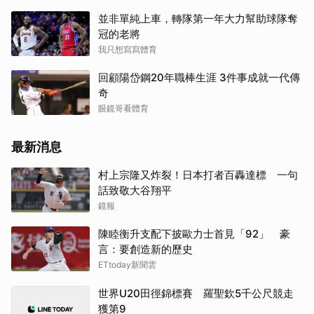
並非單純上車，轉隊第一年大力幫助球隊奪
冠的老將
我只想寫寫體育
回顧陽岱鋼20年職棒生涯 3件事成就一代傳
奇
眼鏡哥看體育
最新消息
村上宗隆又炸裂！日本打者百轟達標 一句
話致敬大谷翔平
鏡報
陳睦衡升支配下披歐力士首見「92」 豪
言：要創造新的歷史
ETtoday新聞雲
世界U20田徑錦標賽 羅聖欽5千公尺競走
獲第9