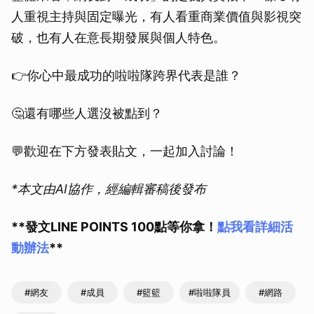
人重視主持與固定曝光，有人看重商業價值與影視突
破，也有人在意長期發展與個人特色。
👉你心中最成功的啦啦隊跨界代表是誰？
🤔還有哪些人選沒被點到？
💬歡迎在下方發表貼文，一起加入討論！
*本文由AI協作，經編輯審稿後發布
**發文LINE POINTS 100點等你拿！
點我看詳細活
動辦法
**
#網友
#成員
#籃籃
#啦啦隊員
#網路