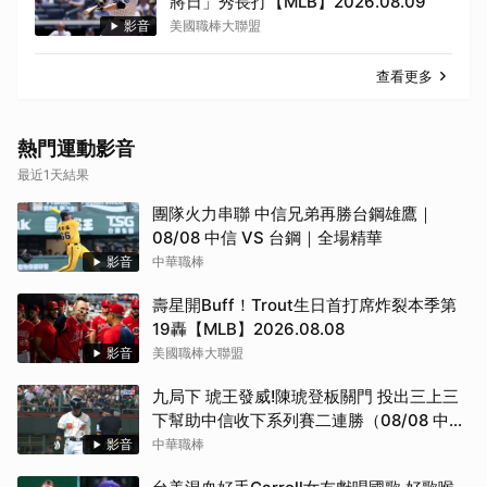
將日」秀長打【MLB】2026.08.09
影音
美國職棒大聯盟
查看更多
熱門運動影音
最近1天結果
團隊火力串聯 中信兄弟再勝台鋼雄鷹｜
08/08 中信 VS 台鋼｜全場精華
影音
中華職棒
壽星開Buff！Trout生日首打席炸裂本季第
19轟【MLB】2026.08.08
影音
美國職棒大聯盟
九局下 琥王發威!陳琥登板關門 投出三上三
下幫助中信收下系列賽二連勝（08/08 中信
VS 台鋼）
影音
中華職棒