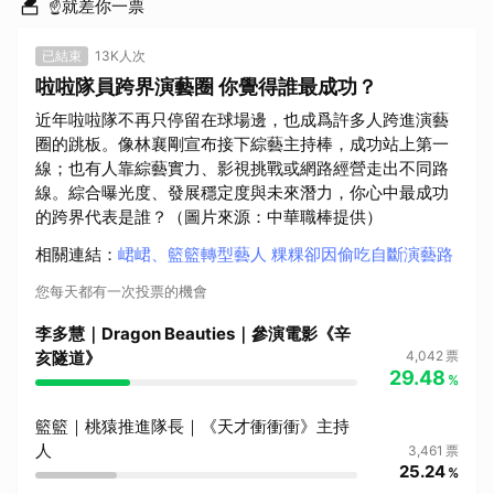
☝️就差你一票
已結束
13K人次
啦啦隊員跨界演藝圈 你覺得誰最成功？
近年啦啦隊不再只停留在球場邊，也成爲許多人跨進演藝
圈的跳板。像林襄剛宣布接下綜藝主持棒，成功站上第一
線；也有人靠綜藝實力、影視挑戰或網路經營走出不同路
線。綜合曝光度、發展穩定度與未來潛力，你心中最成功
的跨界代表是誰？（圖片來源：中華職棒提供）
相關連結
：
峮峮、籃籃轉型藝人 粿粿卻因偷吃自斷演藝路
您每天都有一次投票的機會
李多慧｜Dragon Beauties｜參演電影《辛
亥隧道》
4,042
票
29.48
%
籃籃｜桃猿推進隊長｜《天才衝衝衝》主持
人
3,461
票
25.24
%