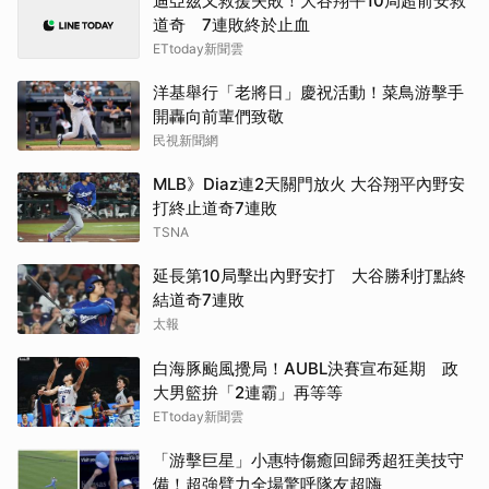
迪亞茲又救援失敗！大谷翔平10局超前安救
道奇 7連敗終於止血
ETtoday新聞雲
洋基舉行「老將日」慶祝活動！菜鳥游擊手
開轟向前輩們致敬
民視新聞網
MLB》Diaz連2天關門放火 大谷翔平內野安
打終止道奇7連敗
TSNA
延長第10局擊出內野安打 大谷勝利打點終
結道奇7連敗
太報
白海豚颱風攪局！AUBL決賽宣布延期 政
大男籃拚「2連霸」再等等
ETtoday新聞雲
「游擊巨星」小惠特傷癒回歸秀超狂美技守
備！超強臂力全場驚呼隊友超嗨