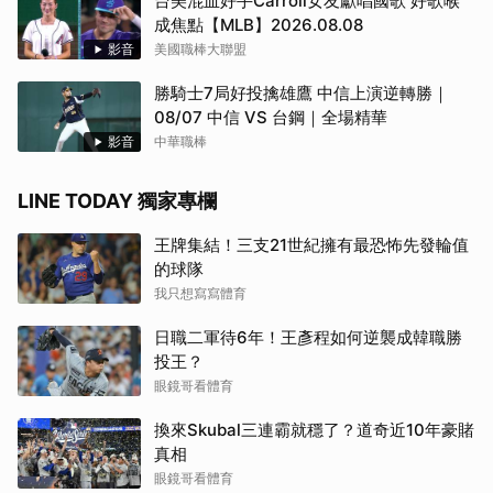
台美混血好手Carroll女友獻唱國歌 好歌喉
成焦點【MLB】2026.08.08
影音
美國職棒大聯盟
勝騎士7局好投擒雄鷹 中信上演逆轉勝｜
08/07 中信 VS 台鋼｜全場精華
影音
中華職棒
LINE TODAY 獨家專欄
王牌集結！三支21世紀擁有最恐怖先發輪值
的球隊
我只想寫寫體育
日職二軍待6年！王彥程如何逆襲成韓職勝
投王？
眼鏡哥看體育
換來Skubal三連霸就穩了？道奇近10年豪賭
真相
眼鏡哥看體育