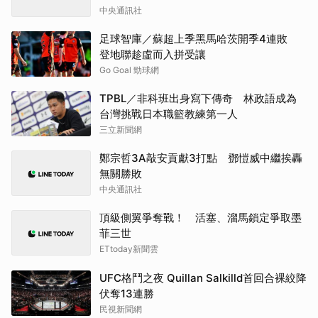
中央通訊社
足球智庫／蘇超上季黑馬哈茨開季4連敗
登地聯趁虛而入拼受讓
Go Goal 勁球網
TPBL／非科班出身寫下傳奇 林政語成為
台灣挑戰日本職籃教練第一人
三立新聞網
鄭宗哲3A敲安貢獻3打點 鄧愷威中繼挨轟
無關勝敗
中央通訊社
頂級側翼爭奪戰！ 活塞、溜馬鎖定爭取墨
菲三世
ETtoday新聞雲
UFC格鬥之夜 Quillan Salkilld首回合裸絞降
伏奪13連勝
民視新聞網