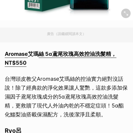
廣告（請繼續閱讀本文）
Aromase
艾瑪
絲 5α鳶尾玫瑰高效控油洗髮精，
NT$550
台灣頭皮教父Aromase艾瑪絲的控油實力絕對沒話
說！除了經典款的淨化效果讓人驚艷，這款多添加保
濕因子鳶尾玫瑰成分的5α鳶尾玫瑰高效控油洗髮
精，更救贖了現代人外油內乾的不穩定症頭！5α酯
化鱷梨油搭載保濕配方，洗後潔淨且柔順。
Ryo呂