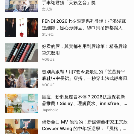
手李翊君獲「天籟之音」獎
女人幫
FENDI 2026七夕限定系列登場！把浪漫藏
進細節，從心形飾品、絲巾到吊飾都讓人一
眼心動
Styletc
好看的唇，其實都有用到唇線筆！精品唇線
筆怎麼用
VOGUE
告別高跟鞋！用7套今夏最紅的「芭蕾舞平
底鞋\+中長裙」穿搭，一秒穿出法式靜奢風
VOGUE
痘痘、粉刺反覆冒不停？2026抗痘保養新
品推薦！Sisley、理膚寶水、innisfree、
Bifesta 4大爆款一次看
Japaholic
蛋堡金曲 MV 他拍的！新媒體藝術家王宗欣
Cowper Wang 的中年叛逆學：「風格，是