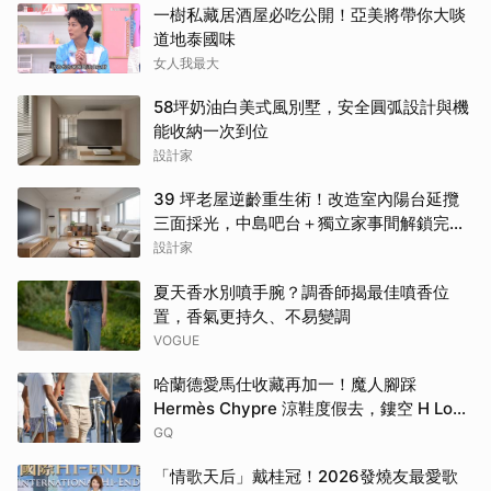
一樹私藏居酒屋必吃公開！亞美將帶你大啖
道地泰國味
女人我最大
58坪奶油白美式風別墅，安全圓弧設計與機
能收納一次到位
設計家
39 坪老屋逆齡重生術！改造室內陽台延攬
三面採光，中島吧台＋獨立家事間解鎖完美
家務路徑
設計家
夏天香水別噴手腕？調香師揭最佳噴香位
置，香氣更持久、不易變調
VOGUE
哈蘭德愛馬仕收藏再加一！魔人腳踩
Hermès Chypre 涼鞋度假去，鏤空 H Logo
大展慵懶高級感！
GQ
「情歌天后」戴桂冠！2026發燒友最愛歌