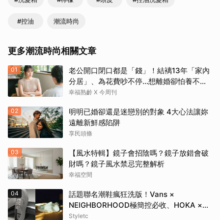
#控油
潮流時尚
更多潮流時尚相關文章
01
老公開口閉口都是「錢」！結褵13年「家內
分居」、為花費吵不停…想離婚卻怕養不活
自己：還要忍3年？
幸福熟齡 X 今周刊
02
明明已婚卻還是迷戀別的對象 4大心法讓妳
遠離新鮮感陷阱
享民頭條
03
【風水特輯】鏡子會招陰嗎？鏡子放錯會破
財嗎？鏡子風水禁忌完整解析
幸福空間
04
話題聯名潮鞋瘋狂洗版！Vans ×
NEIGHBORHOOD極簡控必收、HOKA ×
BEAMS根本穿上腳的藝術品
Styletc