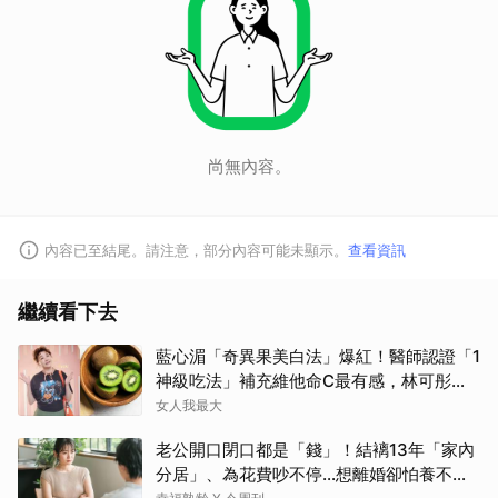
尚無內容。
內容已至結尾。請注意，部分內容可能未顯示。
查看資訊
繼續看下去
藍心湄「奇異果美白法」爆紅！醫師認證「1
神級吃法」補充維他命C最有感，林可彤自
曝從小跟著吃
女人我最大
老公開口閉口都是「錢」！結褵13年「家內
分居」、為花費吵不停…想離婚卻怕養不活