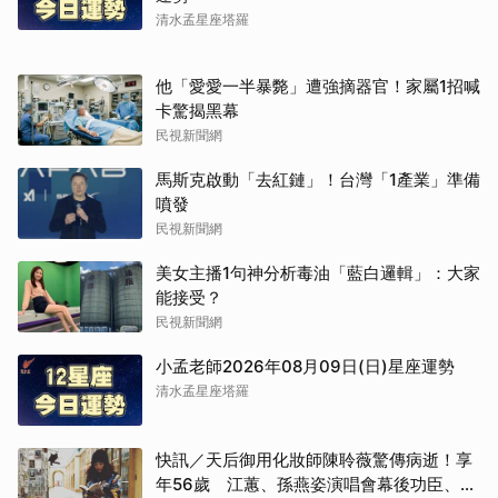
清水孟星座塔羅
他「愛愛一半暴斃」遭強摘器官！家屬1招喊
卡驚揭黑幕
民視新聞網
馬斯克啟動「去紅鏈」！台灣「1產業」準備
噴發
民視新聞網
美女主播1句神分析毒油「藍白邏輯」：大家
能接受？
民視新聞網
小孟老師2026年08月09日(日)星座運勢
清水孟星座塔羅
快訊／天后御用化妝師陳聆薇驚傳病逝！享
年56歲 江蕙、孫燕姿演唱會幕後功臣、蔡