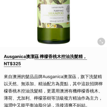
Ausganica
澳潔
蕬 檸檬香桃木控油洗髮精，
NT$325
來自澳洲的髮品品牌Ausganica澳潔蕬，旗下洗髮精
以天然、無添加、精油配方為賣點，其中這款招牌檸
檬香桃木控油洗髮精，更選用澳洲有機檸檬香桃木、
薄荷、尤加利、檸檬茶樹等頂級複方精油作為主力，
滋潤中又能平衡油脂分泌，洗後清爽不糾結。