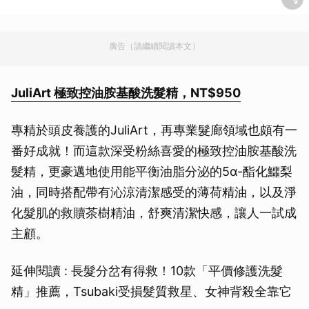
廣告（請繼續閱讀本文）
JuliArt 極致控油胺基酸洗髮精，NT$950
專精於頭皮養護的JuliArt，再專業髮廊領域也頗有一
番好成就！而這款深受粉絲喜愛的極致控油胺基酸洗
髮精，更豪邁地使用能平衡油脂分泌的5α-酯化鱷梨
油，同時搭配帶有沁涼清潔感受的薄荷精油，以及淨
化髮肌的救贖茶樹精油，舒爽清潔快感，讓人一試成
主顧。
延伸閱讀 : 長髮分岔有得救！10款「平價修護洗髮
精」推薦，Tsubaki受損髮質救星、女神背殺全靠它