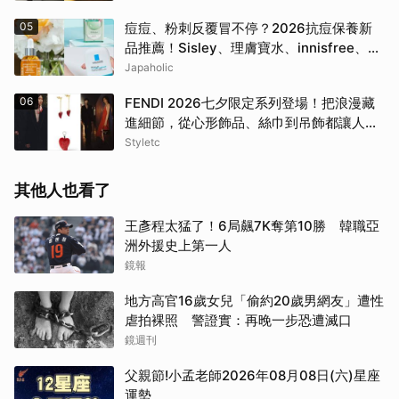
05
痘痘、粉刺反覆冒不停？2026抗痘保養新
品推薦！Sisley、理膚寶水、innisfree、
Bifesta 4大爆款一次看
Japaholic
06
FENDI 2026七夕限定系列登場！把浪漫藏
進細節，從心形飾品、絲巾到吊飾都讓人一
眼心動
Styletc
其他人也看了
王彥程太猛了！6局飆7K奪第10勝 韓職亞
洲外援史上第一人
鏡報
地方高官16歲女兒「偷約20歲男網友」遭性
虐拍裸照 警證實：再晚一步恐遭滅口
鏡週刊
父親節!小孟老師2026年08月08日(六)星座
運勢