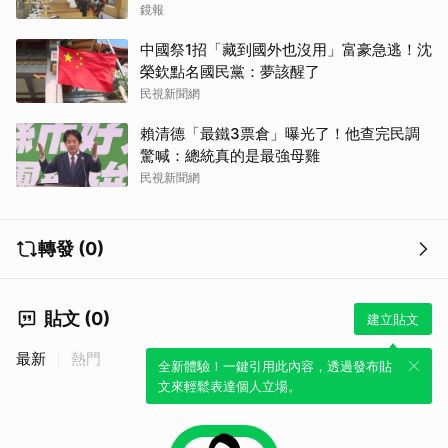
健雅崩潰難接受
鏡報
中國祭1招「藏到國外也沒用」富豪急逃！沈
榮欽點名國民黨：夢該醒了
民視新聞網
賴清德「最鐵3票倉」曝光了！他查完民調
驚喊：總統真的是最強母雞
民視新聞網
轉發 (0)
貼文 (0)
建立貼文
最新
熱門
全新體驗！一鍵引用此內容，透過發布貼
文來輕鬆表達個人立場。