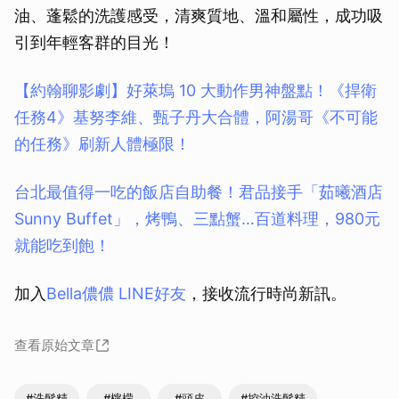
油、蓬鬆的洗護感受，清爽質地、溫和屬性，成功吸
引到年輕客群的目光！
【約翰聊影劇】好萊塢 10 大動作男神盤點！《捍衛
任務4》基努李維、甄子丹大合體，阿湯哥《不可能
的任務》刷新人體極限！
台北最值得一吃的飯店自助餐！君品接手「茹曦酒店
Sunny Buffet」，烤鴨、三點蟹…百道料理，980元
就能吃到飽！
加入
Bella儂儂 LINE好友
，接收流行時尚新訊。
查看原始文章
#洗髮精
#檸檬
#頭皮
#控油洗髮精