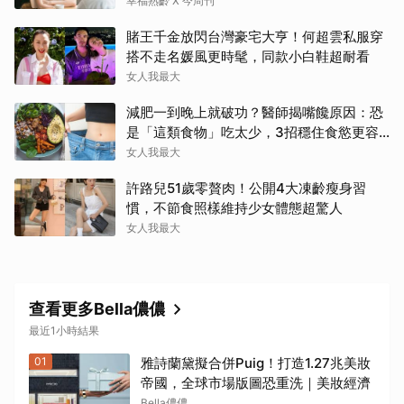
自己：還要忍3年？
幸福熟齡 X 今周刊
賭王千金放閃台灣豪宅大亨！何超雲私服穿
搭不走名媛風更時髦，同款小白鞋超耐看
女人我最大
減肥一到晚上就破功？醫師揭嘴饞原因：恐
是「這類食物」吃太少，3招穩住食慾更容
易瘦！
女人我最大
許路兒51歲零贅肉！公開4大凍齡瘦身習
慣，不節食照樣維持少女體態超驚人
女人我最大
查看更多Bella儂儂
最近1小時結果
01
雅詩蘭黛擬合併Puig！打造1.27兆美妝
帝國，全球市場版圖恐重洗｜美妝經濟
Bella儂儂