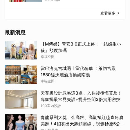
查看更多
最新消息
【M傳媒】青安3.0正式上路！「結婚生小
孩」額度加碼
幸福空間
當巴洛克古城遇上當代奢華 ！萊切宮殿
1880緹沃麗酒店插旗南義
幸福空間
天花板設計忽略這3處，入住後後悔莫及！
專家揭最常見失誤+提升空間3倍實用密技
100室內設計
青龍系列大獎｜金高銀、高胤禎紅毯直角肩
美翻！4招養出天鵝頸肩線，視覺秒瘦5公