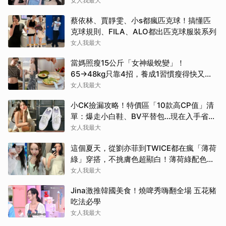
斤！
女人我最大
蔡依林、賈靜雯、小s都瘋匹克球！搞懂匹
克球規則、FILA、ALO都出匹克球服裝系列
女人我最大
當媽照瘦15公斤「女神級蛻變」！
65→48kg只靠4招，養成1習慣瘦得快又不
復胖
女人我最大
小CK撿漏攻略！特價區「10款高CP值」清
單：爆走小白鞋、BV平替包…現在入手省一
筆
女人我最大
這個夏天，從劉亦菲到TWICE都在瘋「薄荷
綠」穿搭，不挑膚色超顯白！薄荷綠配色公
開
女人我最大
Jina激推韓國美食！燒啤秀嗨翻全場 五花豬
吃法必學
女人我最大