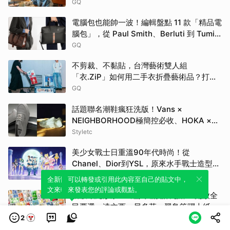
選擇要留下什麼。」
GQ
電腦包也能帥一波！編輯盤點 11 款「精品電
腦包」，從 Paul Smith、Berluti 到 Tumi
包款通通有！
GQ
不剪裁、不黏貼，台灣藝術雙人組
「衣.ZiP」如何用二手衣折疊藝術品？打破
大眾對舊衣回收的想像
GQ
話題聯名潮鞋瘋狂洗版！Vans ×
NEIGHBORHOOD極簡控必收、HOKA ×
BEAMS根本穿上腳的藝術品
Styletc
美少女戰士日重溫90年代時尚！從
Chanel、Dior到YSL，原來水手戰士造型都
來自伸展台
VOGUE
全新體驗！一鍵引用此內容，透過發布貼
可以轉發或引用此內容至自己的貼文中，
文來輕鬆表達個人立場。
來發表您的評論或觀點。
新版歐元鈔票 10 組入選設計亮點！ 開放全
民票選，達文西、貝多芬、翠鳥等躍上紙鈔
一次看
2
Shopping Design