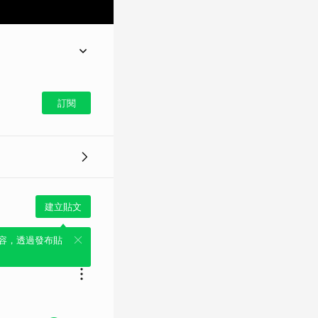
30714
▼
訂閱
建立貼文
容，透過發布貼