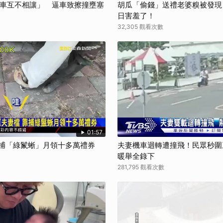
兩車互不相讓」 逼車致擦撞壅塞
胡瓜「偷錢」送禮老婆糗被發現
日害羞了！
32,305 觀看次數
01:57
靠捕「綠鬣蜥」月領十多萬禮券
夫妻機車迴轉遭撞飛！民眾秒圍
暖舉全錄下
281,795 觀看次數