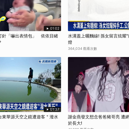
01:02
打針「嚇出表情包」 依依目睹
水溝蓋上曬麵線! 孫女留言炫耀
？
燈
364,034 觀看次數
01:37
台東華源天空之鏡遭遊客＂潑水
謝金燕發文想念爸爸豬哥亮 遭
於長大!