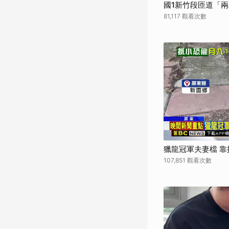
國1新竹段匝道「
81,117 觀看次數
獵龍冠軍夫妻檔 
107,851 觀看次數