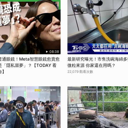
08:38
通眼鏡！Meta智慧眼鏡愈賣愈
最新研究曝光！市售洗碗海綿多
「隱私噩夢」？【TODAY 看
微粒來源 你家還在用嗎？
命】
22,079 觀看次數