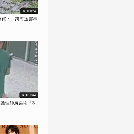
01:24
萬買下 跨海送雲林
00:44
 護理師展柔術「3