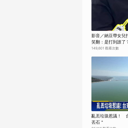
影音／納豆帶女兒
笑翻：是打到誰了
149,601 觀看次數
亂丟垃圾惹議！ 
丟石＂