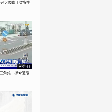
 砸大錢慶丁柔安生
01:33
三角錐 撐傘遮陽