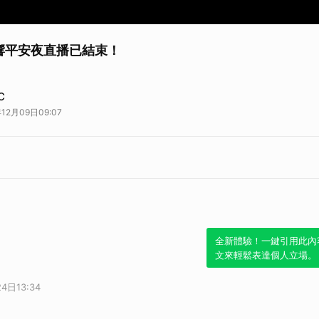
唱響平安夜直播已結束！
Ho Ho Ho!》聖誕特輯作品設成鈴聲
https://music-tw.line.me/album/78
C
12月09日09:07
全新體驗！一鍵引用此內
文來輕鬆表達個人立場。
4日13:34