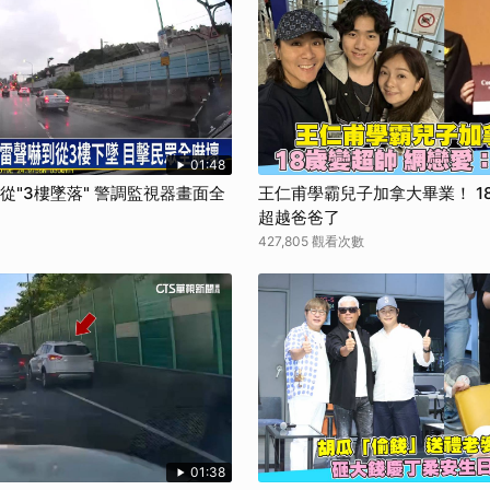
取消
01:48
狗從"3樓墜落" 警調監視器畫面全
王仁甫學霸兒子加拿大畢業！ 1
超越爸爸了
427,805 觀看次數
01:38