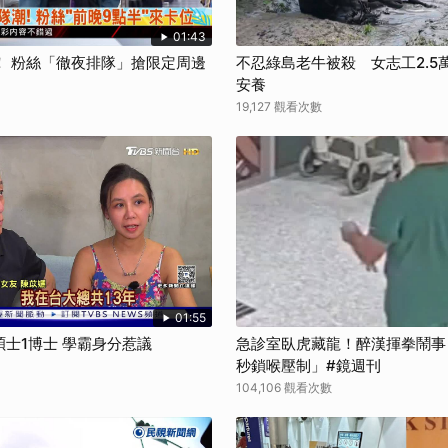
01:43
！ 粉絲「徹夜排隊」搶限定周邊
不忍綠島老牛被殺 女志工2.5
安養
19,127 觀看次數
01:55
碩士1博士 學霸身分惹議
急診室臥虎藏龍！醉漢揮拳鬧事
秒鎖喉壓制」#鏡週刊
104,106 觀看次數