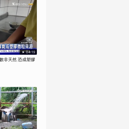
04:19
數非天然 恐成塑膠