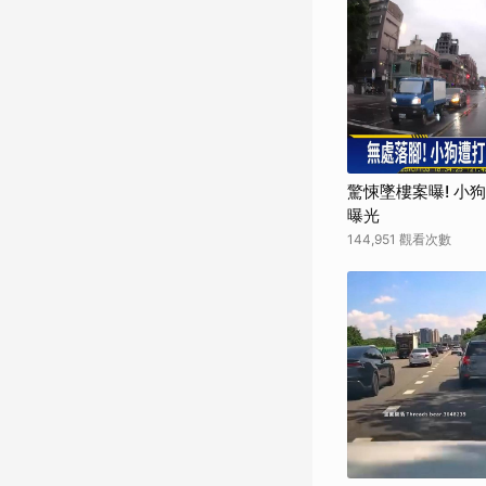
驚悚墜樓案曝! 小
曝光
144,951 觀看次數