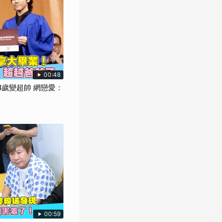
00:48
8歲變超帥 網戀愛：
00:59