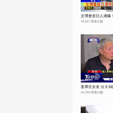
文博會首日人潮爆
18,847 觀看次數
姜厚任女友 台大3
44,185 觀看次數