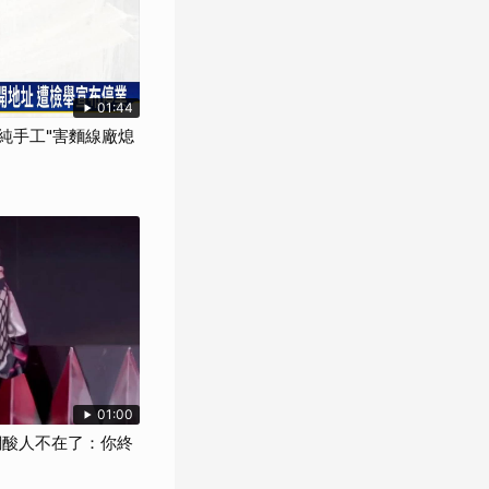
01:44
"純手工"害麵線廠熄
01:00
網酸人不在了：你終